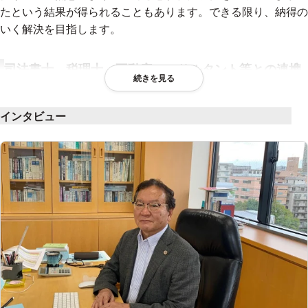
たという結果が得られることもあります。できる限り、納得の
いく解決を目指します。
司法書士、税理士、不動産コンサルタント等との連携
続きを見る
ベテランの事務職員の外に、司法書士、税理士、不動産コンサ
ルタントなどの他業種との連携で、総合的な解決を図っていま
インタビュー
す。
すべての相談、回数を問わず無料で対応
当事務所は札幌市に在り、「どなたでも気軽に相談できる法律
事務所」を目指しております。
あらゆる分野の相談について、時間や回数を問わず無料で対応
しています。
みなさんの生活に密着したお悩みをスムーズに解決します。