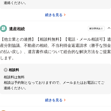
連絡ください。
の結論におかしい点はありません。しかし、借りたお金は返すものと心の
どこかで思っていたので、ここまで法律論を貫く結論が出るとは驚きでし
続きを見る
た。「闇金から借りたお金を返さなくてよい」という最高裁判決は、この
裁判が初めてでした。
ヤミ金は少なくなったとはいえ、今も根強く残っ
ていて、ヤミ金からの借金の返済や取り立てに苦しんでいる方も少なから
遺産相続
解決事例あり
ずいます。この判決が今も誰かの役に立っていれば嬉しいです。
悩み抱
【他士業との連携】【相談料無料】【電話・メール相談可】遺
える人が駆け込める場所でありたい
ーープライベートについても伺い
産分割協議、不動産の相続、不当利得金返還請求（勝手な預金
ます。休日はどのようにお過ごしですか。
昔はよく登山や釣りに行
の払い戻し）、遺言書作成について総合的な解決方法をご提案
っていました。登山は高校時代に山岳部に入って始めました。釣りは小学
します。
校の頃からやっていて、海釣りも川釣りもします。ここに魚がいるだろう
なという予想が当たった時がやはり楽しいです。
ーー今後の展望につい
相談料
てお聞かせください。
悩みを抱え駆け込んでくる依頼者が多くいら
相談料は無料
っしゃいます。引き続きそういった方々の力になりたいです。
昨今依頼
相談は予約制となっておりますので、メールまたはお電話にてご
が増えている相続分野に関しては、家族信託についても勉強をし、取り組
連絡ください。
んでいければと考えています。
ーー法律トラブルを抱えて悩んでいる方
へ、メッセージをお願いします。
「もっと早く相談をしておけばよ
続きを見る
かった」と言う相談者が少なくありません。弁護士は敷居が高いなど、さ
まざまな先入観で相談を躊躇する方もいますが、迷っている間に物事が進