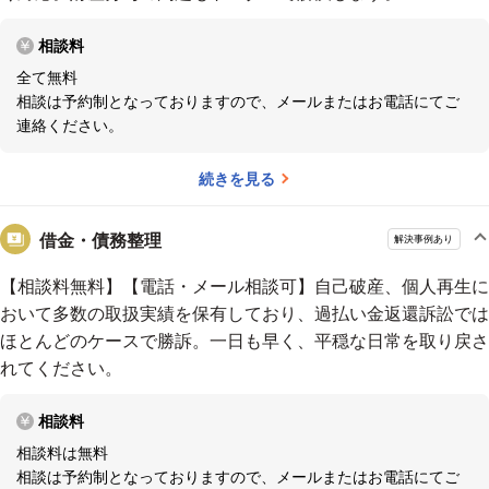
自然と注力分野になっています。依頼が多いのは離婚や相続で、昔に比べ
弁護士に相談し、必要と感じた場合のみ、解決のためのご依頼
るとかなり増えました。借金問題は今でも相談が多い分野です。
ーー仕
相談料
をいただき、費用を頂戴しています。
事をする上で心がけていることは何でしょうか。
当たり前のことで
全て無料
すが、ひとつひとつの案件に手を抜かず、できる限り依頼者の要望に応え
電話・メール相談可、当日・夜間・休日も対応
相談は予約制となっておりますので、メールまたはお電話にてご
ることを心がけています。
具体的には、その場で処理できることを後回
連絡ください。
電話・メールでのご相談にも対応しています。
しにしないことです。面談時に「裁判をしたい」という要望があれば、そ
また、面談が必要な場合、時間があえば当日・夜間・休日
の場で訴状を作成します。その場で作成することで、必要な情報や証拠が
続きを見る
のご相談にも柔軟に対応しておりますので、まずはご都合
わかるので、すぐに依頼者に聞いて対応を進めることができます。
中に
をお聞かせください。
は、依頼者の要望が法的には難しいと思われることもありますが、頭から
借金・債務整理
解決事例あり
否定しないようにしています。難しいケースであることを伝えた上で「ど
【相談料無料】【電話・メール相談可】自己破産、個人再生に
うしても裁判を起こしたい」と依頼者が望む場合には、裁判に臨むことも
趣味
おいて多数の取扱実績を保有しており、過払い金返還訴訟では
あります。
結果的に依頼者の熱意が伝わり、「やってよかった」という
登山、釣り（海でも川でも） コミック（漫画）読書
ほとんどのケースで勝訴。一日も早く、平穏な日常を取り戻さ
結果になることもあります。難しいと思っても、時には諦めずにやってみ
れてください。
る姿勢が大事なこともあります。
ーー弁護士として活動をされてきた中
で、印象に残っているエピソードを教えてください。
ヤミ金の被害
アクセス
者がヤミ金業者に損害賠償を求めた裁判で、著しく高利での貸金契約は無
相談料
地下鉄東西線西18丁目駅の1番出口から徒歩3分
効で、すでに返済してしまった分は損害として賠償請求できるという最高
相談料は無料
裁判決を勝ち取ったことです。
たしかに法律論からすれば、最高裁判所
相談は予約制となっておりますので、メールまたはお電話にてご