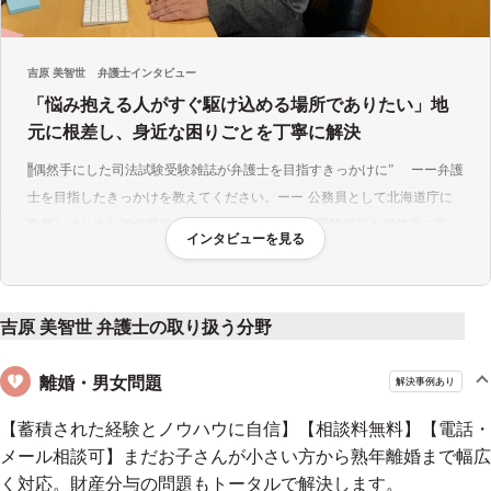
取扱事件
一般民事のほか、離婚、相続などの家庭問題
吉原 美智世
弁護士インタビュー
不動産事件
「悩み抱える人がすぐ駆け込める場所でありたい」地
労災・交通事故
元に根差し、身近な困りごとを丁寧に解決
借金の整理
中小企業の法律顧問
偶然手にした司法試験受験雑誌が弁護士を目指すきっかけに
ーー弁護
士を目指したきっかけを教えてください。
公務員として北海道庁に
まずは法律相談をご利用ください
勤務しはじめた20代前半の頃、本屋で司法試験の受験雑誌を偶然手に取っ
インタビューを見る
法律相談はあくまで相談だけです。その後弁護士に依頼するか
たことがきっかけです。書かれていた合格体験記を読み、面白そうだなと
どうかはお客様の自由です。
思い司法試験にチャレンジしてみたくなりました。
公務員の仕事をしな
ご家族等とご相談のうえ、「先生なら任せたいな」と思って頂
がら、夜や休日など空いた時間を活用して、独学で勉強していました。ま
吉原 美智世 弁護士の取り扱う分野
けましたらご依頼くださいませ。
た、職場で異動を希望して、弁護士と関わる機会のある仕事に携わること
ができ、勉強のモチベーションを高めていました。
法律を勉強するのは
離婚・男女問題
解決事例あり
初めてでしたが、かえってそれがよかったです。興味の赴くままに新しい
ご相談における環境
知識を得て、面白さを感じるばかりでした。
闇金問題で画期的最高裁
【蓄積された経験とノウハウに自信】【相談料無料】【電話・
ご依頼前の相談はすべて無料
判決勝ち取る「今も誰かの役に立っていれば嬉しい」
ーー注力分野と
メール相談可】まだお子さんが小さい方から熟年離婚まで幅広
その分野に注力している理由を教えてください。
相談の多い分野が
く対応。財産分与の問題もトータルで解決します。
ご依頼をされる前に行う法律相談はすべて無料です。