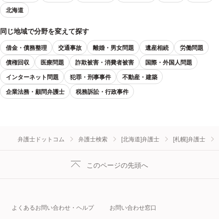
北海道
同じ地域で分野を変えて探す
借金・債務整理
交通事故
離婚・男女問題
遺産相続
労働問題
債権回収
医療問題
詐欺被害・消費者被害
国際・外国人問題
インターネット問題
犯罪・刑事事件
不動産・建築
企業法務・顧問弁護士
税務訴訟・行政事件
弁護士ドットコム
弁護士検索
[北海道]弁護士
[札幌]弁護士
このページの先頭へ
よくあるお問い合わせ・ヘルプ
お問い合わせ窓口