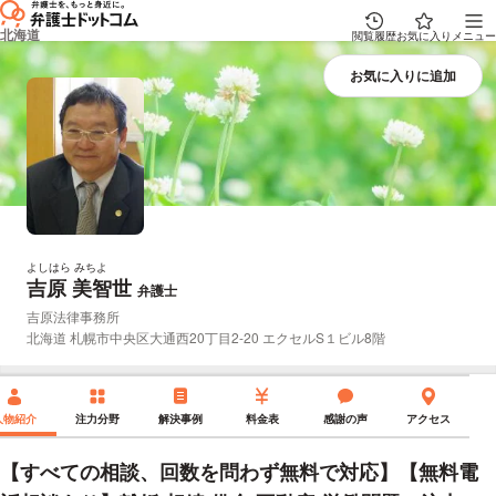
北海道
閲覧履歴
お気に入り
メニュー
よしはら みちよ
吉原 美智世
プロフィール
弁護士
所属事務所：
吉原法律事務所
所在地：
北海道 札幌市中央区大通西20丁目2-20 エクセルS１ビル8階
人物紹介
注力分野
解決事例
料金表
感謝の声
アクセス
【すべての相談、回数を問わず無料で対応】【無料電