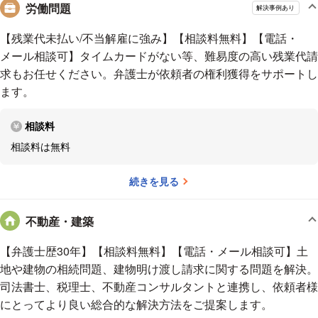
労働問題
み、手遅れになってしまうこともあります。手遅れになる前に早めにご相
解決事例あり
談いただければと思います。
【残業代未払い/不当解雇に強み】【相談料無料】【電話・
メール相談可】タイムカードがない等、難易度の高い残業代請
求もお任せください。弁護士が依頼者の権利獲得をサポートし
ます。
相談料
相談料は無料
続きを見る
不動産・建築
【弁護士歴30年】【相談料無料】【電話・メール相談可】土
地や建物の相続問題、建物明け渡し請求に関する問題を解決。
司法書士、税理士、不動産コンサルタントと連携し、依頼者様
にとってより良い総合的な解決方法をご提案します。