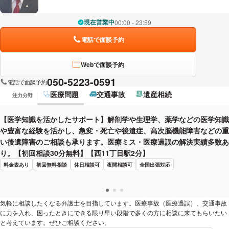
現在営業中
00:00 - 23:59
電話で面談予約
Webで面談予約
050-5223-0591
電話で面談予約
医療問題
交通事故
遺産相続
注力分野
【医学知識を活かしたサポート】解剖学や生理学、薬学などの医学知識
や豊富な経験を活かし、急変・死亡や後遺症、高次脳機能障害などの重
い後遺障害のご相談も承ります。医療ミス・医療過誤の解決実績多数あ
り。【初回相談30分無料】【西11丁目駅2分】
料金表あり
初回無料相談
休日相談可
夜間相談可
全国出張対応
気軽に相談したくなる弁護士を目指しています。医療事故（医療過誤）、交通事故
に力を入れ、困ったときにできる限り早い段階で多くの方に相談に来てもらいたい
と考えています。ぜひご相談ください。