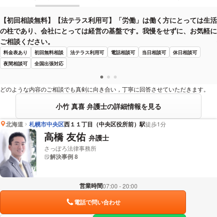
【初回相談無料】【法テラス利用可】「労働」は働く方にとっては生活
の柱であり、会社にとっては経営の基盤です。我慢をせずに、お気軽に
ご相談ください。
料金表あり
初回無料相談
法テラス利用可
電話相談可
当日相談可
休日相談可
夜間相談可
全国出張対応
どのような内容のご相談でも真剣に向き合い，丁寧に回答させていただきます。
小竹 真喜 弁護士の詳細情報を見る
北海道
札幌市中央区
西１１丁目（中央区役所前）駅
徒歩1分
高橋 友佑
弁護士
さっぽろ法律事務所
解決事例 8
営業時間
07:00 - 20:00
電話で問い合わせ