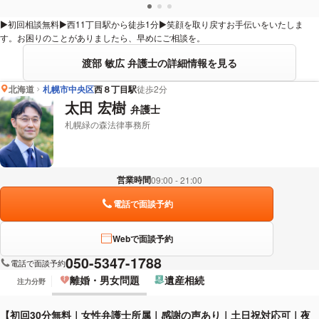
▶初回相談無料▶西11丁目駅から徒歩1分▶笑顔を取り戻すお手伝いをいたしま
す。お困りのことがありましたら、早めにご相談を。
渡部 敏広 弁護士の詳細情報を見る
北海道
札幌市中央区
西８丁目駅
徒歩2分
太田 宏樹
弁護士
札幌緑の森法律事務所
営業時間
09:00 - 21:00
電話で面談予約
Webで面談予約
050-5347-1788
電話で面談予約
離婚・男女問題
遺産相続
注力分野
【初回30分無料｜女性弁護士所属｜感謝の声あり｜土日祝対応可｜夜