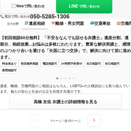
LINE
Webで問い合わせ
で問い合わせ
050-5285-1306
電話で問い合わせ
遺産相続
離婚・男女問題
交通事故
労働
注力分野
【初回相談60分無料】 「不安をなんでも話せる弁護士」遺産分割、遺
留分、相続放棄...お悩みは多岐にわたります。豊富な解決実績と、感情
のぶつかり合いを避ける「矢面に立つ交渉」で、解決に向けて前に進め
ます。
料金表あり
初回無料相談
電話相談可
24時間予約受付
当日相談可
休日相談可
夜間相談可
遺産、離婚、労働問題のご相談はもちろん、LGBTQ+の人権訴訟にも取り組んでい
ます。個人の安心と社会の公正を目指す弁護士です。
高橋 友佑 弁護士の詳細情報を見る
1ページ / 全15ページ