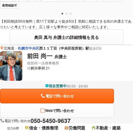
夜間相談可
【初回相談30分無料｜西11丁目駅より徒歩5分】気軽に相談できる街の弁護士であ
りたいと考えています。広く様々な事件やご相談に対応いたします。
奥田 真与 弁護士の詳細情報を見る
北海道
札幌市中央区
西１１丁目（中央区役所前）駅
徒歩2分
前田 尚一
弁護士
前田尚一法律事務所
解決事例 21
現在営業中
00:00 - 24:00
電話で問い合わせ
Webで問い合わせ
050-5450-9637
電話で問い合わせ
借金・債務整理
労働問題
不動産・建築
注力分野