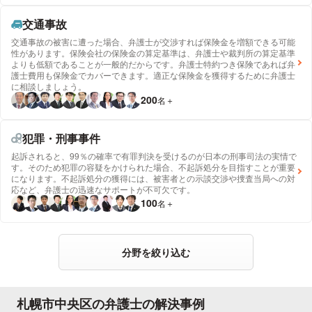
交通事故
交通事故の被害に遭った場合、弁護士が交渉すれば保険金を増額できる可能
性があります。保険会社の保険金の算定基準は、弁護士や裁判所の算定基準
よりも低額であることが一般的だからです。弁護士特約つき保険であれば弁
護士費用も保険金でカバーできます。適正な保険金を獲得するために弁護士
に相談しましょう。
200
名
＋
犯罪・刑事事件
起訴されると、99％の確率で有罪判決を受けるのが日本の刑事司法の実情で
す。そのため犯罪の容疑をかけられた場合、不起訴処分を目指すことが重要
になります。不起訴処分の獲得には、被害者との示談交渉や捜査当局への対
応など、弁護士の迅速なサポートが不可欠です。
100
名
＋
分野を絞り込む
札幌市中央区の弁護士の解決事例