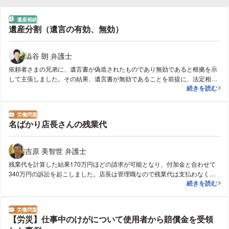
遺産相続
分野
遺産分割（遺言の有効、無効）
澁谷 朗 弁護士
依頼者さまの兄弟に、遺言書が偽造されたものであり無効であると根拠を示
して主張しました。その結果、遺言書が無効であることを前提に、法定相続
遺産分割（遺
続きを読む
分に従った内容の遺産分割が成立しました。
労働問題
分野
名ばかり店長さんの残業代
吉原 美智世 弁護士
残業代を計算した結果170万円ほどの請求が可能となり、付加金と合わせて
340万円の訴訟を起こしました。店長は管理職なので残業代は支払わなくい
名ばかり店長
続きを読む
との会社に主張と戦った結果、当方の主張が認められ、340万円の判決を獲
得しました。
労働問題
分野
【労災】仕事中のけがについて使用者から賠償金を受領