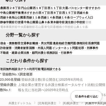
桑園
西２８丁目
円山公園
西１８丁目
西１１丁目
大通
バスセンター前
すすきの
中島公園
幌平橋
豊水すすきの
西４丁目
西８丁目
西１５丁目
西線６条
西線９条旭山公園通
西線１１条
西線１４条
西線１６条
ロープウェイ入口
静修学園前
行啓通
中島公園通
山鼻９条
東本願寺前
資生館小学校前
苗穂
電車事業所前
中央図書館前
石山通
東屯田通
幌南小学校前
山鼻１９条
分野一覧から探す
借金・債務整理
交通事故
離婚・男女問題
遺産相続
労働問題
債権回収
医療問題
詐欺被害・消費者被害
国際・外国人問題
インターネット問題
犯罪・刑事事件
不動産・建築
企業法務・顧問弁護士
税務訴訟・行政事件
こだわり条件から探す
初回無料相談
法テラス利用可能
電話相談できる
* 登録数No.1調査概要
23,000名登録
登録弁護士数(非公開含む)2025年6月時点
登録弁護士
上場企業が運営する弁護士検索ポータルサイト比較(公開情
数No.1
報を元に当社調べ)2025年2月時点
本文へ戻る
条件を絞り込む
弁護士ドットコム
[北海道]弁護士
[札幌]弁護士
[札幌市中央区]