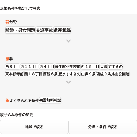
追加条件を指定して検索
分野
離婚・男女問題
交通事故
遺産相続
駅
西８丁目
西１１丁目
西４丁目
資生館小学校前
西１５丁目
大通
すすきの
東本願寺前
西１８丁目
西線６条
豊水すすきの
山鼻９条
西線９条旭山公園通
バスセンター前
中島公園
桑園
西線１１条
中島公園通
円山公園
西２８丁目
西線１４条
西線１６条
行啓通
幌平橋
静修学園前
ロープウェイ入口
初回無料相談
よく見られる条件
絞り込み条件の変更
地域で絞る
分野・条件で絞る