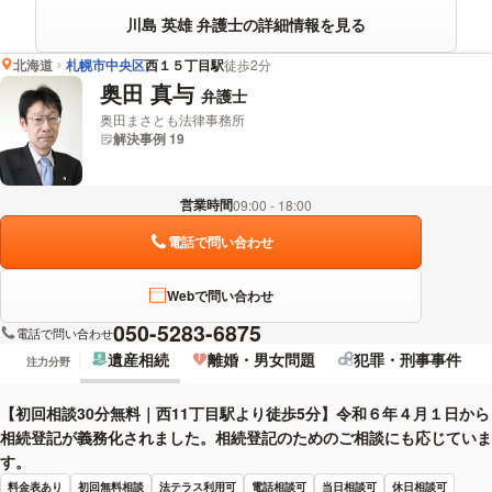
川島 英雄 弁護士の詳細情報を見る
北海道
札幌市中央区
西１５丁目駅
徒歩2分
奥田 真与
弁護士
奥田まさとも法律事務所
解決事例 19
営業時間
09:00 - 18:00
電話で問い合わせ
Webで問い合わせ
050-5283-6875
電話で問い合わせ
遺産相続
離婚・男女問題
犯罪・刑事事件
注力分野
【初回相談30分無料｜西11丁目駅より徒歩5分】令和６年４月１日から
相続登記が義務化されました。相続登記のためのご相談にも応じていま
す。
料金表あり
初回無料相談
法テラス利用可
電話相談可
当日相談可
休日相談可