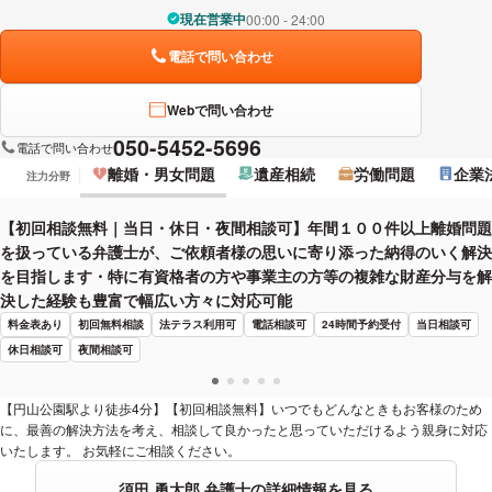
現在営業中
00:00 - 24:00
電話で問い合わせ
Webで問い合わせ
050-5452-5696
電話で問い合わせ
離婚・男女問題
遺産相続
労働問題
企業
注力分野
【初回相談無料｜当日・休日・夜間相談可】年間１００件以上離婚問題
を扱っている弁護士が、ご依頼者様の思いに寄り添った納得のいく解決
を目指します・特に有資格者の方や事業主の方等の複雑な財産分与を解
決した経験も豊富で幅広い方々に対応可能
料金表あり
初回無料相談
法テラス利用可
電話相談可
24時間予約受付
当日相談可
休日相談可
夜間相談可
【円山公園駅より徒歩4分】【初回相談無料】いつでもどんなときもお客様のため
に、最善の解決方法を考え、相談して良かったと思っていただけるよう親身に対応
いたします。 お気軽にご相談ください。
須田 勇太郎 弁護士の詳細情報を見る