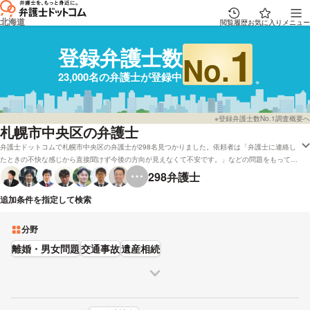
北海道
閲覧履歴
お気に入り
メニュー
1
登録弁護士数
No.
23,000名の弁護士が登録中
※登録弁護士数No.1調査概要へ
札幌市中央区の弁護士
弁護士ドットコムで札幌市中央区の弁護士が298名見つかりました。依頼者は「弁護士に連絡し
たときの不快な感じから直接聞けず今後の方向が見えなくて不安です。」などの問題をもってい
たり、「その場合、弁護士さんから会社や自宅にも連絡が入るようになってしまうのでしょう
298
弁護士
か?」といった不安を抱えております。弁護士ドットコムでは弁護士費用を分割払いで受付して
くれる弁護士や札幌市中央区で初回相談を無料で受付してくれる弁護士など、さまざまな希望の
追加条件を指定して検索
条件で探すことができます。例として「口コミの評価が良い弁護士の選び方などは詳しく調べた
けど、札幌市中央区周辺の弁護士または法律事務所を料金で比較したい」などの希望にも応じる
分野
ことができます。弁護士の中には「民事事件全般や,離婚や相続などの家事事件,多重債務整理な
ど,幅広いサポートを提供する,生活者の視点に立った,身近な法律家を目指します。」「事件の大
離婚・男女問題
交通事故
遺産相続
小を問わず、長年蓄積した経験と複数の弁護士のチームワークにより、どんな困難な状況であっ
てもベストな解決を目指します。」とおっしゃる方もいます。資格や営業時間などの条件を考慮
して、自分に合った弁護士に一度相談をしてみてはいかがでしょうか。