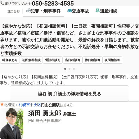
050-5283-4535
電話で問い合わせ
犯罪・刑事事件
交通事故
遺産相続
注力分野
【速やかな対応】【初回相談無料】【土日祝・夜間相談可】性犯罪／交
通事故／横領／窃盗／暴行・傷害など、さまざまな刑事事件のご相談を
承ります。速やかに弁護活動を開始し、最善の解決を目指します。被害
者の方との示談交渉もお任せください。不起訴処分・早期の身柄釈放な
ど実績多数
料金表あり
初回無料相談
電話相談可
当日相談可
休日相談可
夜間相談可
【速やかな対応】【初回無料相談】【土日祝日夜間対応可】犯罪・刑事事件、交通
事故、遺産相続などに注力しています。
澁谷 朗 弁護士の詳細情報を見る
北海道
札幌市中央区
円山公園駅
徒歩4分
須田 勇太郎
弁護士
円山総合法律事務所