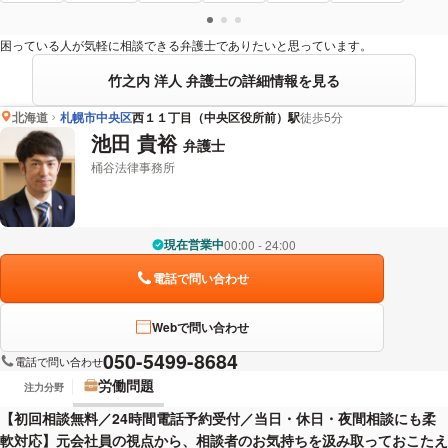
困っている人が気軽に相談できる弁護士でありたいと思っています。
竹之内 洋人 弁護士の詳細情報を見る
北海道
札幌市中央区
西１１丁目（中央区役所前）駅
徒歩5分
池田 貴裕
弁護士
桶谷法律事務所
現在営業中
00:00 - 24:00
電話で問い合わせ
Webで問い合わせ
050-5499-8684
電話で問い合わせ
労働問題
注力分野
【初回相談無料／24時間電話予約受付／当日・休日・夜間相談にも柔
軟対応】元会社員の視点から、相談者のお気持ちを汲み取っておこたえ