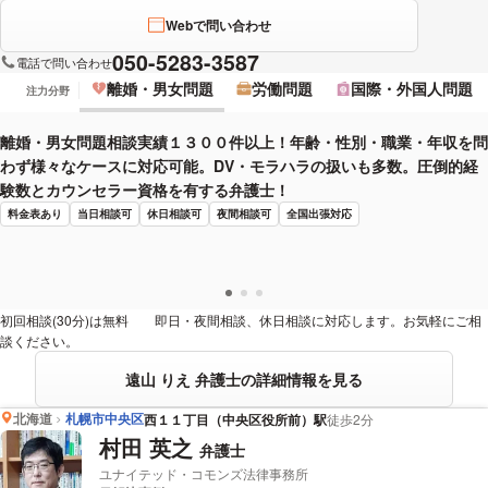
Webで問い合わせ
050-5283-3587
電話で問い合わせ
離婚・男女問題
労働問題
国際・外国人問題
注力分野
離婚・男女問題相談実績１３００件以上！年齢・性別・職業・年収を問
わず様々なケースに対応可能。DV・モラハラの扱いも多数。圧倒的経
験数とカウンセラー資格を有する弁護士！
料金表あり
当日相談可
休日相談可
夜間相談可
全国出張対応
初回相談(30分)は無料 即日・夜間相談、休日相談に対応します。お気軽にご相
談ください。
遠山 りえ 弁護士の詳細情報を見る
北海道
札幌市中央区
西１１丁目（中央区役所前）駅
徒歩2分
村田 英之
弁護士
ユナイテッド・コモンズ法律事務所