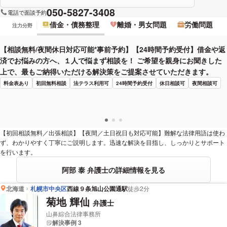
050-5827-3408
電話で面談予約
借金・債務整理
離婚・男女問題
労働問題
注力分野
【相談無料/夜間休日対応可能*事前予約】【24時間予約受付】借金や返
済でお悩みの方へ、１人で悩まず相談を！ ご希望を親身にお聞きした
上で、最もご納得いただける解決策をご提案させていただきます。
料金表あり
初回無料相談
法テラス利用可
24時間予約受付
休日相談可
夜間相談可
【初回相談無料／出張相談】【夜間／土日祝日も対応可能】難解な法律用語は使わ
ず、わかりやすく丁寧にご説明します。迅速な解決を目指し、しっかりとサポート
を行います。
阿部 泰 弁護士の詳細情報を見る
北海道
札幌市中央区
西線９条旭山公園通駅
徒歩2分
菊地 輝仙
弁護士
山鼻綜合法律事務所
解決事例 3