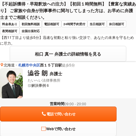
【不起訴獲得・早期釈放への注力】【初回１時間無料】【豊富な実績あ
り】 ご家族や自身が刑事事件に関与してしまった方は、お早めに弁護
士までご相談ください。
料金表あり
初回無料相談
電話相談可
24時間予約受付
当日相談可
休日相談可
夜間相談可
全国出張対応
【西11丁目より徒歩5分】迅速な初動と粘り強い交渉で、あなたの未来を守るため
に尽力。
柏口 真一 弁護士の詳細情報を見る
北海道
札幌市中央区
西１５丁目駅
徒歩5分
澁谷 朗
弁護士
たいへい法律事務所
解決事例 6
営業時間
09:00 - 20:00
電話で問い合わせ
Webで問い合わせ