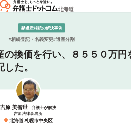
北海道
遺産相続の解決事例
相続登記・名義変更
遺産分割
産の換価を行い、８５５０万円
配した。
吉原 美智世
弁護士が解決
所属事務所
吉原法律事務所
北海道 札幌市中央区
所在地