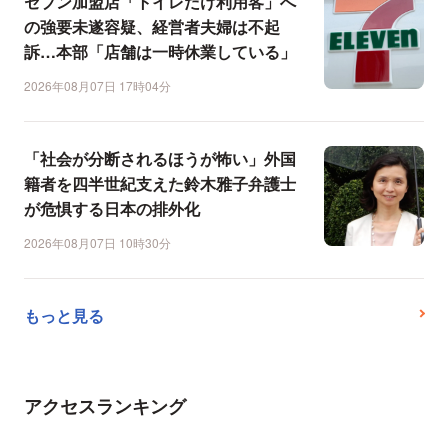
セブン加盟店「トイレだけ利用客」へ
の強要未遂容疑、経営者夫婦は不起
訴…本部「店舗は一時休業している」
2026年08月07日 17時04分
「社会が分断されるほうが怖い」外国
籍者を四半世紀支えた鈴木雅子弁護士
が危惧する日本の排外化
2026年08月07日 10時30分
もっと見る
アクセスランキング