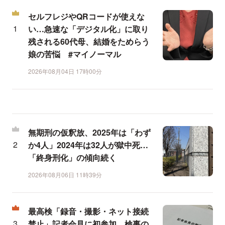
セルフレジやQRコードが使えな
い…急速な「デジタル化」に取り
残される60代母、結婚をためらう
娘の苦悩 #マイノーマル
2026年08月04日 17時00分
無期刑の仮釈放、2025年は「わず
か4人」2024年は32人が獄中死…
「終身刑化」の傾向続く
2026年08月06日 11時39分
最高検「録音・撮影・ネット接続
禁止」記者会見に初参加、検事の