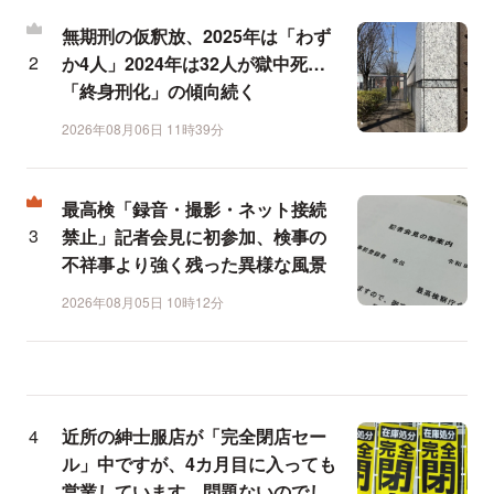
無期刑の仮釈放、2025年は「わず
か4人」2024年は32人が獄中死…
「終身刑化」の傾向続く
2026年08月06日 11時39分
最高検「録音・撮影・ネット接続
禁止」記者会見に初参加、検事の
不祥事より強く残った異様な風景
2026年08月05日 10時12分
近所の紳士服店が「完全閉店セー
ル」中ですが、4カ月目に入っても
営業しています。問題ないのでし