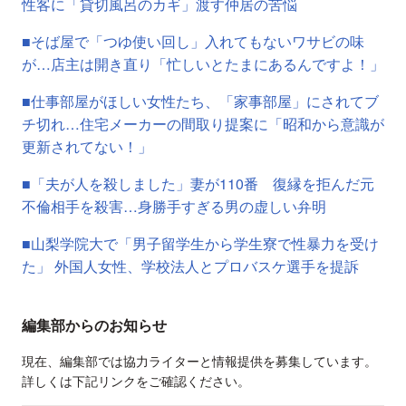
性客に「貸切風呂のカギ」渡す仲居の苦悩
■そば屋で「つゆ使い回し」入れてもないワサビの味
が…店主は開き直り「忙しいとたまにあるんですよ！」
■仕事部屋がほしい女性たち、「家事部屋」にされてブ
チ切れ…住宅メーカーの間取り提案に「昭和から意識が
更新されてない！」
■「夫が人を殺しました」妻が110番 復縁を拒んだ元
不倫相手を殺害…身勝手すぎる男の虚しい弁明
■山梨学院大で「男子留学生から学生寮で性暴力を受け
た」 外国人女性、学校法人とプロバスケ選手を提訴
編集部からのお知らせ
現在、編集部では協力ライターと情報提供を募集しています。
詳しくは下記リンクをご確認ください。