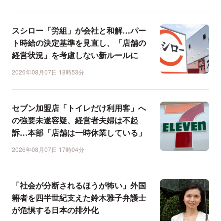
スシロー「労組」が会社と和解…パー
ト時給の決定基準を見直し、「店舗の
経営状況」を考慮しない新ルールに
2026年08月07日 18時53分
セブン加盟店「トイレだけ利用客」へ
の強要未遂容疑、経営者夫婦は不起
訴…本部「店舗は一時休業している」
2026年08月07日 17時04分
「社会が分断されるほうが怖い」外国
籍者を四半世紀支えた鈴木雅子弁護士
が危惧する日本の排外化