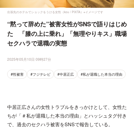
出張先のホテルでショックをうける女性（kou / PIXTA）※イメージです
“黙って辞めた”被害女性がSNSで語りはじめ
た 「膝の上に乗れ」「無理やりキス」職場
セクハラで退職の実態
2025年05月10日 09時27分
#性被害
#フジテレビ
#中居正広
#私が退職した本当の理由
中居正広さんの女性トラブルをきっかけとして、女性た
ちが「＃私が退職した本当の理由」とハッシュタグ付き
で、過去のセクハラ被害をSNSで報告している。