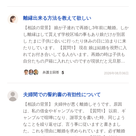
離縁出来る方法を教えて欲しい
【相談の背景】 娘が子連れで再婚し3年前に離婚。しか
し離縁はして貰えず学校区域の事もあり娘だけが別居
し たまに子供に会いに行ったり休みの日に泊まりに来
たりしています。 【質問1】 現在 娘は結婚を視野に入
れてお付き合いしてる人がいます。再婚の時は子供も
自分たちの戸籍に入れたいのですが現状だと元旦那さ
んが離縁してくれません。どうすれば離縁出来ます
5
弁護士回答
2026年08月06日
か？
夫婦間での誓約書の有効性について
【相談の背景】 夫婦仲が悪く離婚しそうです。原因
は、私の借金やギャンブルです。 【質問1】 以前、ギ
ャンブルで喧嘩になり、謝罪文を書いた時、同じよう
なことを繰り返せば、言う事に従いますと書きまし
た。これを理由に離婚を求められています。必ず離婚