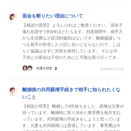
面会を断りたい理由について
【相談の背景】 よろしければご教授ください。 現在子
連れ別居中で約4年ほどたちます。別居期間中、相手方
から生活費など経済的援助はないです。離婚協議しつ
つも相手が拒否したり話し合いにならないので、しば
らく協議はせずに別居を維持しています。 そんな中、
子供との面会は子供のためにと可能な限り行ってきま
した。(宿泊を伴う面会)遠方なので面会にかかる交通...
2
弁護士回答
2026年07月31日
離婚後の共同親権手続きで相手に知られたくな
いこと
【相談の背景】 離婚して6年経ちました。親権は元妻が
持っています。離婚時に取り決めた養育費を毎月支払
っています。共同親権の手続きをしようと思っていま
す。元妻も共同親権には賛成しています。養育費は今