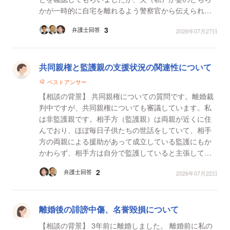
かが一時的に自宅を離れるよう警察官から伝えられま
した。妻は有責配偶者として認められる行動を取って
3
弁護士回答
2026年07月27日
お...
共同親権と監護親の支援状況の関連性について
ベストアンサー
【相談の背景】 共同親権についての質問です。離婚裁
判中ですが、共同親権についても審議しています。私
は非監護親です。相手方（監護親）は両親が近くに住
んでおり、ほぼ毎日子供たちの世話をしていて、相手
方の両親による援助があって成立している監護にもか
かわらず、相手方は自分で監護していると主張してい
ます。 【質問1】 これはこのまま放置しておいてよい
2
弁護士回答
2026年07月22日
のか...
離婚後の誹謗中傷、名誉毀損について
【相談の背景】 3年前に離婚しました。 離婚前に私の