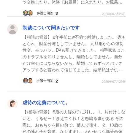
ツ交換したり、沐浴〔お風呂〕に入れたり、お風呂掃
除をしたり、買い出しをしたりと、様々な家事、育...
3
弁護士回答
2026年07月28日
制裁について聞きたいです
【相談の背景】 2年半前にw不倫で離婚しました。 家も
とられ、財産分与もしていません。 元旦那からの強制
性交、モラハラ、DVも受けてきました。 相手家族はこ
のトラブルを知りませんし、離婚もしてません。自分
だけ幸せにはならないから、離婚してもずっとバック
アップすると言われて信じてました。結果私は子供と
も離れないといけなかった。旦那から数ヶ月後慰謝料
2
弁護士回答
2026年07月29日
が...
虐待の定義について。
【相談の背景】 5歳の夫婦の子に対し、 1、片付けしな
いと、うるせー！きえてくれ！と怒鳴る事がある その
際に、おもちゃを目の前で、踏んで壊す。 2、13歳の
私の連れ子が脅迫、なりすまし、わいせつな部分画像