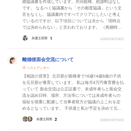
婚協議書を作成しています。共同親権、慰謝料はなし
です。 なるべく協議書から「その都度協議」という文
言をなくし、協議書内ですべてクリアにしたいと考え
ているのですが、以下項目については夫から「現時点
では決められない」と言われております。 （再婚時の
親権変更） 【現状】甲または乙のいずれか一方が再
1
弁護士回答
2026年08月06日
婚...
離婚後面会交流について
ベストアンサー
【相談の背景】 元旦那が親権者で16歳14歳9歳の子供
を元旦那が養育しています。 私は毎月4万円養育費を払
っていて 面会交流は公正証書で、未成年者らと面会交
流を認め日時、場所、方法等については未成年者らの
福祉を慎重に配慮して当事者双方が協議の上これを定
めるとなっています。 子供達と私が予定を決めて元旦
那に連絡をしているのですがそれに納得いかないらし
2
弁護士回答
2026年08月04日
く ...