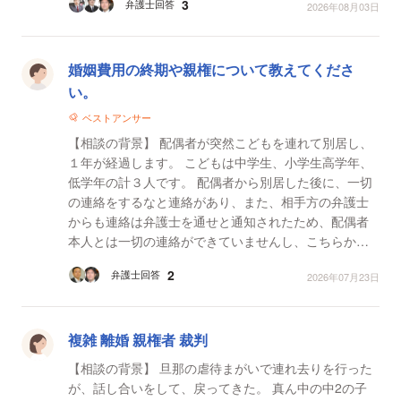
3
弁護士回答
2026年08月03日
婚姻費用の終期や親権について教えてくださ
い。
ベストアンサー
【相談の背景】 配偶者が突然こどもを連れて別居し、
１年が経過します。 こどもは中学生、小学生高学年、
低学年の計３人です。 配偶者から別居した後に、一切
の連絡をするなと連絡があり、また、相手方の弁護士
からも連絡は弁護士を通せと通知されたため、配偶者
本人とは一切の連絡ができていませんし、こちらから
連絡をとっておりません。 そのため、こどもとは会え
2
弁護士回答
2026年07月23日
て...
複雑 離婚 親権者 裁判
【相談の背景】 旦那の虐待まがいで連れ去りを行った
が、話し合いをして、戻ってきた。 真ん中の中2の子