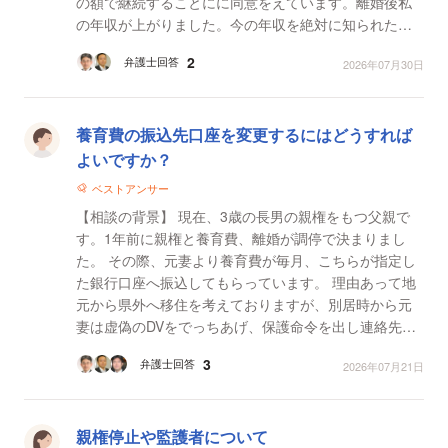
の額で継続することにに同意をえています。離婚後私
の年収が上がりました。今の年収を絶対に知られたく
ありません。 【質問1】 共同親権の手続きで元妻やそ
2
弁護士回答
2026年07月30日
の...
養育費の振込先口座を変更するにはどうすれば
よいですか？
ベストアンサー
【相談の背景】 現在、3歳の長男の親権をもつ父親で
す。1年前に親権と養育費、離婚が調停で決まりまし
た。 その際、元妻より養育費が毎月、こちらが指定し
た銀行口座へ振込してもらっています。 理由あって地
元から県外へ移住を考えておりますが、別居時から元
妻は虚偽のDVをでっちあげ、保護命令を出し連絡先や
現住所を秘匿していました。 いま考えているのは、移
3
弁護士回答
2026年07月21日
住先...
親権停止や監護者について