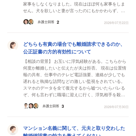
家事をしなくなりました。現在はほぼ何も家事をしま
せん。犬を欲しいと妻が言ったのにもかかわらず、犬
の世話もほぼほぼしてくれたことはありません。ま
2
弁護士回答
2026年07月22日
た、新しい部署...
どちらも有責の場合でも離婚請求できるのか、
公正証書の方的有効性について
【相談の背景】 お互いに浮気経験がある。こちらから
何度か離婚したいと伝えたが夫は拒否。 現在は位置情
報の共有、仕事中のテレビ電話強要、連絡が少しでも
遅れると執拗な詰問などの激しい監視をされている。
スマホのデータを全て復元するから嘘ついたらバレる
ぞ、何も言わずに職場に迎えに行く、浮気相手を殺す
などの脅しによる心理的圧迫をされている。私に対し
3
弁護士回答
2026年07月30日
て精神...
マンション名義に関して、元夫と取り交わした
離婚確認書の効力を教えてください