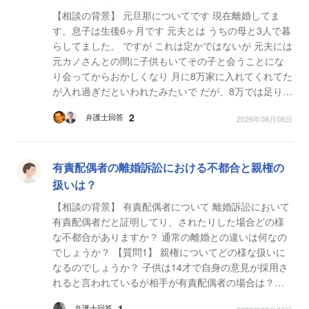
【相談の背景】 元旦那についてです 現在離婚してま
す。息子は生後6ヶ月です 元夫とは うちの母と3人で暮
らしてました。 ですが これは定かではないが 元夫には
元カノさんとの間に子供もいてその子と会うことにな
り会ってからおかしくなり 月に8万家に入れてくれてた
が入れ過ぎだといわれたみたいで だが、8万では足りな
いことを知り11万に出すと言ってくれたが...
2
弁護士回答
2026年08月06日
有責配偶者の離婚訴訟における不都合と親権の
扱いは？
【相談の背景】 有責配偶者について 離婚訴訟において
有責配偶者だと証明してり、されたりした場合どの様
な不都合がありますか？ 通常の離婚との違いは何なの
でしょうか？ 【質問1】 親権についてどの様な扱いに
なるのでしょうか？ 子供は14才で自身の意見が採用さ
れると言われているが相手が有責配偶者の場合は？
【質問2】 財産分与についてどの様な扱いに...
1
弁護士回答