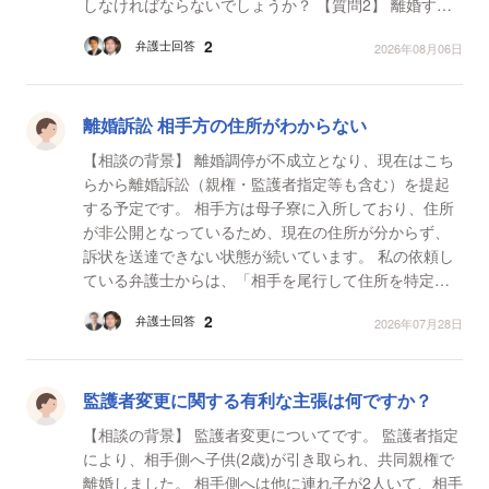
しなければならないでしょうか？ 【質問2】 離婚する
となった時、言う事に従うと文書に書いたため、親
2
弁護士回答
2026年08月06日
権、...
離婚訴訟 相手方の住所がわからない
【相談の背景】 離婚調停が不成立となり、現在はこち
らから離婚訴訟（親権・監護者指定等も含む）を提起
する予定です。 相手方は母子寮に入所しており、住所
が非公開となっているため、現在の住所が分からず、
訴状を送達できない状態が続いています。 私の依頼し
ている弁護士からは、「相手を尾行して住所を特定し
てほしい」と言われています。しかし、私はそのよう...
2
弁護士回答
2026年07月28日
監護者変更に関する有利な主張は何ですか？
【相談の背景】 監護者変更についてです。 監護者指定
により、相手側へ子供(2歳)が引き取られ、共同親権で
離婚しました。 相手側へは他に連れ子が2人いて、相手