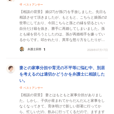
ベストアンサー
【相談の背景】 娘(27)が孫(7)を手放しました。先日も
相談させて頂きましたが、もともと、こちらと娘孫の2
世帯にしており、今回こちらと孫との縁を切るといい
自分だけ籍を抜き、勝手に再婚してしまいました。孫
とも縁を切ろうとしたのは、孫が再婚相手を嫌ってい
るからです。叩かれたり、異常な怒り方をしたりがと
ても怖かったらしく、とても嫌っております。会って1
1
弁護士回答
2026年07月17日
～2ヶ...
妻との家事分担や育児の不平等に悩む中、別居
を考えるのは適切かどうかを弁護士に相談した
い。
ベストアンサー
【相談の背景】 妻とはもともと家事分担がありまし
た。しかし、子供が産まれてからだんだんと家事をし
なくなってきて、育休明けで新しい部署に行ってか
ら、忙しいだの、飲みに行ってくるだので、ますます