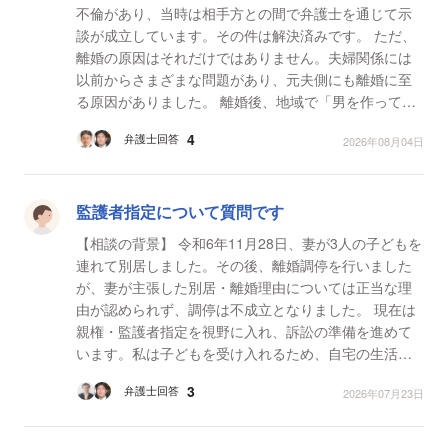
不倫があり、当時は相手方との間で弁護士を通じて示
談が成立しています。その件は解決済みです。 ただ、
離婚の原因はそれだけではありません。夫婦関係には
以前からさまざまな問題があり、元夫側にも離婚に至
る原因がありました。 離婚後、地域で「男を作って子
どもを置いて出て行った」「育児をしていない」など
4
弁護士回答
2026年08月04日
の噂...
監護者指定について質問です
【相談の背景】 令和6年11月28日、妻が3人の子どもを
連れて別居しました。その後、離婚調停を行いました
が、妻が主張した別居・離婚理由については正当な理
由が認められず、調停は不成立となりました。 現在は
親権・監護者指定を視野に入れ、訴訟の準備を進めて
います。私は子どもを受け入れるため、自宅の生活環
境を整え、母を監護補助者として同居させ、長距離ト
3
弁護士回答
2026年07月23日
ラッ...