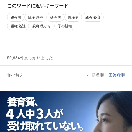
このワードに近いキーワード
親権者
親権 調停
親権 夫
親権妻
親権 養育
親権 監護
親権 後から
子の親権
59,934件見つかりました
並べ替え
新着順
回答数順