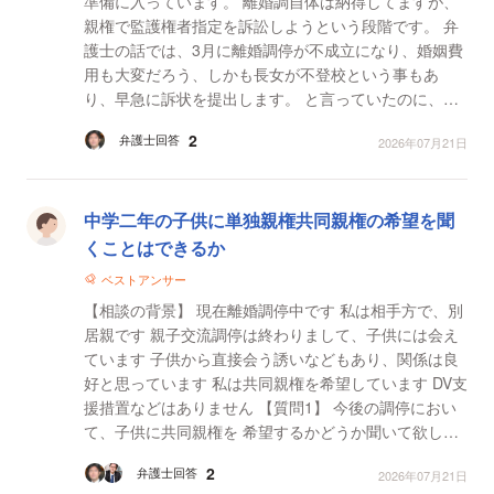
準備に入っています。 離婚調自体は納得してますが、
親権で監護権者指定を訴訟しようという段階です。 弁
護士の話では、3月に離婚調停が不成立になり、婚姻費
用も大変だろう、しかも長女が不登校という事もあ
り、早急に訴状を提出します。 と言っていたのに、今
日現在まで（約4ヶ月）訴状が提出されていません。
2
弁護士回答
2026年07月21日
し...
中学二年の子供に単独親権共同親権の希望を聞
くことはできるか
ベストアンサー
【相談の背景】 現在離婚調停中です 私は相手方で、別
居親です 親子交流調停は終わりまして、子供には会え
ています 子供から直接会う誘いなどもあり、関係は良
好と思っています 私は共同親権を希望しています DV支
援措置などはありません 【質問1】 今後の調停におい
て、子供に共同親権を 希望するかどうか聞いて欲し
い、 と、こちらから求めることは可能でしょ...
2
弁護士回答
2026年07月21日