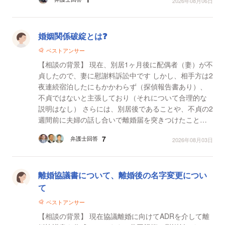
2026年08月06日
婚姻関係破綻とは❓️
ベストアンサー
【相談の背景】 現在、別居1ヶ月後に配偶者（妻）が不
貞したので、妻に慰謝料訴訟中です しかし、相手方は2
夜連続宿泊したにもかかわらず（探偵報告書あり）、
不貞ではないと主張しており（それについて合理的な
説明はなし） さらには、別居後であることや、不貞の2
週間前に夫婦の話し合いで離婚届を突きつけたこと
（こちらは離婚について拒否）から婚姻関係が破綻し
7
弁護士回答
2026年08月03日
て...
離婚協議書について、離婚後の名字変更につい
て
ベストアンサー
【相談の背景】 現在協議離婚に向けてADRを介して離