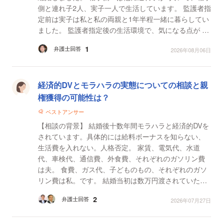
側と連れ子2人、実子一人で生活しています。 監護者指
定前は実子は私と私の両親と1年半程一緒に暮らしてい
ました。 監護者指定後の生活環境で、気になる点が 複
数あり、相談させてもらいました。 ・上の...
1
弁護士回答
2026年08月06日
経済的DVとモラハラの実態についての相談と親
権獲得の可能性は？
ベストアンサー
【相談の背景】 結婚後十数年間モラハラと経済的DVを
されています。具体的には給料ボーナスを知らない、
生活費を入れない。人格否定。 家賃、電気代、水道
代、車検代、通信費、外食費、それぞれのガソリン費
は夫。 食費、ガス代、子どものもの、それぞれのガソ
リン費は私。です。 結婚当初は数万円渡されていたの
ですが、子どもが夫が決めた決まりを守らなかったか
2
弁護士回答
2026年07月27日
らと...