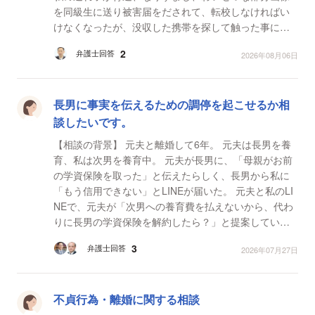
を同級生に送り被害届をだされて、転校しなければい
けなくなったが、没収した携帯を探して触った事によ
り、本人の目の前で、叩き割る 3、5歳の子が車に...
2
弁護士回答
2026年08月06日
長男に事実を伝えるための調停を起こせるか相
談したいです。
【相談の背景】 元夫と離婚して6年。 元夫は長男を養
育、私は次男を養育中。 元夫が長男に、「母親がお前
の学資保険を取った」と伝えたらしく、長男から私に
「もう信用できない」とLINEが届いた。 元夫と私のLI
NEで、元夫が「次男への養育費を払えないから、代わ
りに長男の学資保険を解約したら？」と提案している
こと。私が、「〇〇生命の保険を解約でよい？」と聞
3
弁護士回答
2026年07月27日
い...
不貞行為・離婚に関する相談