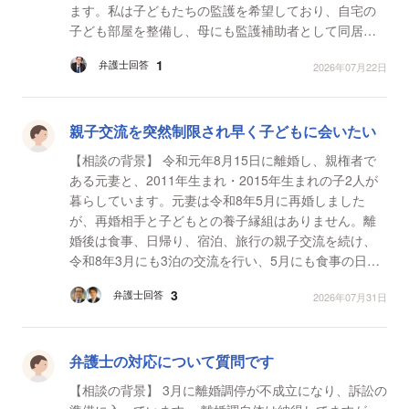
ます。私は子どもたちの監護を希望しており、自宅の
子ども部屋を整備し、母にも監護補助者として同居し
てもらいました。また、子どもを養育しやすい環境を
1
弁護士回答
2026年07月22日
整え...
親子交流を突然制限され早く子どもに会いたい
【相談の背景】 令和元年8月15日に離婚し、親権者で
ある元妻と、2011年生まれ・2015年生まれの子2人が
暮らしています。元妻は令和8年5月に再婚しました
が、再婚相手と子どもとの養子縁組はありません。離
婚後は食事、日帰り、宿泊、旅行の親子交流を続け、
令和8年3月にも3泊の交流を行い、5月にも食事の日程
を調整しました。夏休みには富士山旅行を計画し、元
3
弁護士回答
2026年07月31日
妻と7月27日～...
弁護士の対応について質問です
【相談の背景】 3月に離婚調停が不成立になり、訴訟の