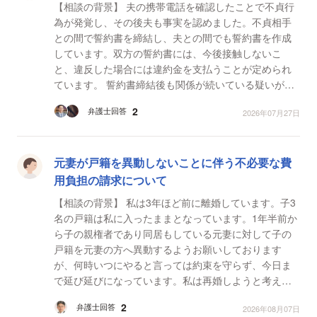
【相談の背景】 夫の携帯電話を確認したことで不貞行
為が発覚し、その後夫も事実を認めました。不貞相手
との間で誓約書を締結し、夫との間でも誓約書を作成
しています。双方の誓約書には、今後接触しないこ
と、違反した場合には違約金を支払うことが定められ
ています。 誓約書締結後も関係が続いている疑いがあ
ったため、証拠収集のため探偵へ調査を依頼しまし
2
弁護士回答
2026年07月27日
た。その...
元妻が戸籍を異動しないことに伴う不必要な費
用負担の請求について
【相談の背景】 私は3年ほど前に離婚しています。子3
名の戸籍は私に入ったままとなっています。1年半前か
ら子の親権者であり同居もしている元妻に対して子の
戸籍を元妻の方へ異動するようお願いしております
が、何時いつにやると言っては約束を守らず、今日ま
で延び延びになっています。私は再婚しようと考えて
おり、婚約者側が子の戸籍異動を再婚に必須の条件と
2
弁護士回答
2026年08月07日
しています...