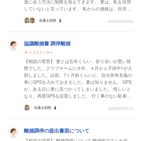
達に会う方法に制限を加えてきます。 妻は、私を信用
していないと言っています。 私からの連絡は、拒否さ
れているため、子供達に会う事を、...
3
弁護士回答
2026年08月04日
協議離婚書 調停離婚
ベストアンサー
【相談の背景】 妻とは五年くらい、折り合いが悪い状
態でした。クラブチームに今年、４月から子供中1が入
部しました。以前、7ヶ月前くらいに、自分所有名義の
車にGPSを入れておきました。妻は知りません。 GPS
が、ある日に妻に見つかってしまいました。 怪しいと
なり、再度GPSを設置しました。 行く事のない駐車場
で、夜30分程駐車してました。ドラレコの映像はカー
4
弁護士回答
2026年07月31日
ド抜...
離婚調停の提出書面について
【相談の背景】 離婚調停について 離婚申立てられ中。