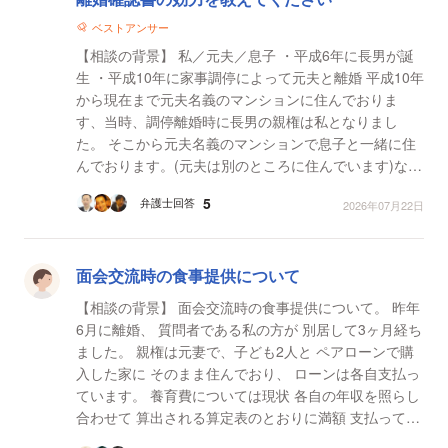
ベストアンサー
【相談の背景】 私／元夫／息子 ・平成6年に長男が誕
生 ・平成10年に家事調停によって元夫と離婚 平成10年
から現在まで元夫名義のマンションに住んでおりま
す、当時、調停離婚時に長男の親権は私となりまし
た。 そこから元夫名義のマンションで息子と一緒に住
んでおります。(元夫は別のところに住んでいます)なぜ
元夫の名義から私の名義に変更しなかったのかとい...
5
弁護士回答
2026年07月22日
面会交流時の食事提供について
【相談の背景】 面会交流時の食事提供について。 昨年
6月に離婚、 質問者である私の方が 別居して3ヶ月経ち
ました。 親権は元妻で、子ども2人と ペアローンで購
入した家に そのまま住んでおり、 ローンは各自支払っ
ています。 養育費については現状 各自の年収を照らし
合わせて 算出される算定表のとおりに満額 支払ってお
りますが、 具体的な内容などの 公...