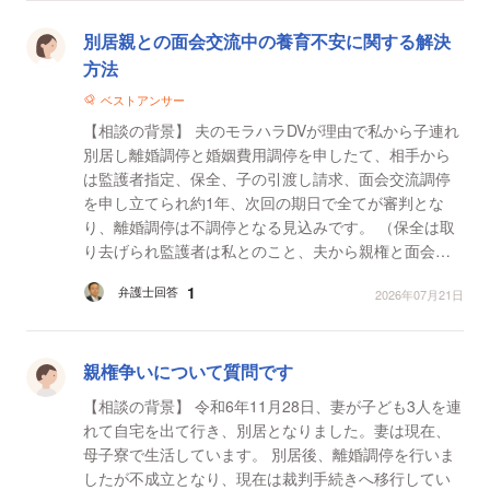
別居親との面会交流中の養育不安に関する解決
方法
ベストアンサー
【相談の背景】 夫のモラハラDVが理由で私から子連れ
別居し離婚調停と婚姻費用調停を申したて、相手から
は監護者指定、保全、子の引渡し請求、面会交流調停
を申し立てられ約1年、次回の期日で全てが審判とな
り、離婚調停は不調停となる見込みです。 （保全は取
り去げられ監護者は私とのこと、夫から親権と面会交
流回数不満で高葛藤中で恐らく次回の婚費審判後も荒
1
弁護士回答
2026年07月21日
れると予...
親権争いについて質問です
【相談の背景】 令和6年11月28日、妻が子ども3人を連
れて自宅を出て行き、別居となりました。妻は現在、
母子寮で生活しています。 別居後、離婚調停を行いま
したが不成立となり、現在は裁判手続きへ移行してい