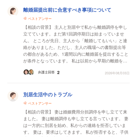
離婚届提出前に合意すべき事項について
ベストアンサー
【相談の背景】 主人と別居中で私から離婚調停を申し
立てています。まだ第1回調停期日は始まっていませ
ん。 ところが先日、主人から「離婚してもいい」と連
絡がありました。ただし、主人の職場への書類提出等
の都合があるため、1週間以内に離婚届を提出すること
が条件となっています。 私は以前から早期の離婚を希
望しています。主人はこれまで離婚に応じておらず、...
2
弁護士回答
2026年08月03日
別居生活中のトラブル
ベストアンサー
【相談の背景】 妻は婚姻費用分担調停を申し立てて来
ました。 妻は離婚調停も申し立てる言っています。 妻
は一方的に別居を始め、私からの連絡を拒否していま
す。 妻は、要求はしてきます。 私が拒否すると、子供