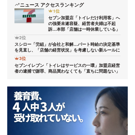
ニュース アクセスランキング
1位
セブン加盟店「トイレだけ利用客」へ
の強要未遂容疑、経営者夫婦は不起
訴…本部「店舗は一時休業している」
2位
スシロー「労組」が会社と和解…パート時給の決定基準
を見直し、「店舗の経営状況」を考慮しない新ルールに
3位
セブンイレブン「トイレはサービスの一環」加盟店経営
者の逮捕で謝罪、商品買わなくても「直ちに問題ない」