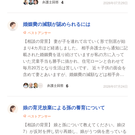
4
弁護士回答
2026年07月29日
婚姻費の減額が認められるには
ベストアンサー
【相談の背景】 妻が子を連れて出ていく形で別居が始
まり4カ月ほど経過しました。 相手弁護士から通知に記
載された婚姻費を送り続けていますが私の方に入って
いた児童手当も勝手に抜かれ、住宅ローンと合わせて
毎月20万となり生活は苦しいです。 近々子供の面会を
含めて妻とあいますが、婚姻費の減額などは相手弁護
士に減額の依頼をするべきでしょう？妻の育休が切れ...
6
弁護士回答
2026年07月24日
娘の育児放棄による孫の養育について
ベストアンサー
【相談の背景】 娘と孫について教えてください。娘(2
7）が反対を押し切り再婚し、娘がうつ病を患っている