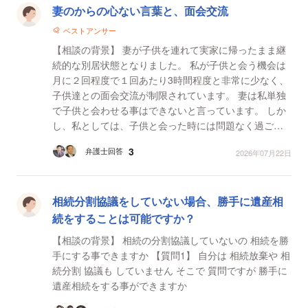
妻のからの心ない言葉と、面会交流
ベストアンサー
【相談の背景】 妻が子供を連れて実家に帰ったまま継
続的な別居状態となりました。 私が子供と会う機会は
月に２回程度で１回あたり3時間程度と非常に少なく、
子供達との面会交流が制限されています。 妻は私単独
で子供と会わせる事はできないと言っています。 しか
し、私としては、子供と会った時には問題なく過ごし
ております。 過去においても、私の育児によって子
3
弁護士回答
2026年07月22日
供...
相続分割協議をしていない場合、勝手に遺産相
続をすることは可能ですか？
【相談の背景】 相続の分割協議していないの 相続を勝
手にする事できますか 【質問1】 自分は 相続放棄や 相
続分割 協議も していません そこで 質問ですが 勝手に
遺産相続をする事ができますか