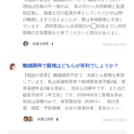
理由は性格の不一致のみ。 私の方から共同親権と監護
指定無し、隔週土日の監護分掌としていただければ即
日離婚しますと伝えましたが、妻は単独親権と主張し
ています。 調停委員から次回期日の◯日前までに共同
親権の主張書面をだ来てくださいと指示がありまし
た。そのため、私の方から妻に単独親権の主張書面を
1
弁護士回答
2026年08月05日
出し...
離婚調停で親権はどちらが有利でしょうか？
【相談の背景】 離婚調停予定で、夫婦とも親権を希望
しています。私は双極性障害で精神障害者手帳2級・障
害基礎年金2級を受給し、現在も治療中です。また自己
破産手続中（申立前）です。2026年6月に夜職を辞め、
現在は昼職のみで、保育園送迎（約95％）、朝の支
度、病院・予防接種、次女の発達外来、長女のメンタ
ルケアを主に担当し、子どもは基本的に私と寝ていま
4
弁護士回答
2026年07月30日
す。夫は...