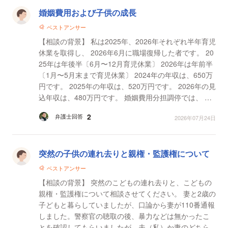
婚姻費用および子供の成長
ベストアンサー
【相談の背景】 私は2025年、2026年それぞれ半年育児
休業を取得し、 2026年6月に職場復帰した者です。 20
25年は年後半〔6月〜12月育児休業〕 2026年は年前半
〔1月〜5月末まで育児休業〕 2024年の年収は、650万
円です。 2025年の年収は、520万円です。 2026年の見
込年収は、480万円です。 婚姻費用分担調停では、 私
の2024年の年収〔育児休業取得前の通常時の...
2
弁護士回答
2026年07月24日
突然の子供の連れ去りと親権・監護権について
ベストアンサー
【相談の背景】 突然のこどもの連れ去りと、こどもの
親権・監護権について相談させてください。 妻と2歳の
子どもと暮らしていましたが、口論から妻が110番通報
しました。警察官の聴取の後、暴力などは無かったこ
とを確認してもらいましたが、夫（私）か妻のどちら