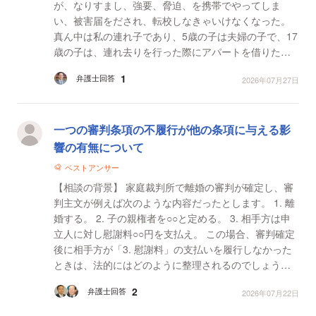
が、なりすまし、強要、脅迫、を携帯でやってしま
い、被害届をだされ、転校しなきゃいけなくなった。
真ん中は私の連れ子であり、5歳の子は夫婦の子で、17
歳の子は、連れ去りを行った際にアパートを借りたの
でそこで一人暮らしをしている。 17歳の子は旦那の...
1
弁護士回答
2026年07月27日
一つの審判条項の不履行が他の条項に与える影
響の有無について
ベストアンサー
【相談の背景】 家庭裁判所で離婚の審判が確定し、審
判主文が例えば次のような内容だったとします。 1. 離
婚する。 2. 子の親権者を○○と定める。 3. 相手方は申
立人に対し慰謝料○○円を支払え。 この場合、審判確定
後に相手方が「3. 慰謝料」の支払いを履行しなかった
ときは、法的にはどのように整理されるのでしょう
か。具体的には、慰謝料の不履行は「3. 慰謝料」...
2
弁護士回答
2026年07月22日