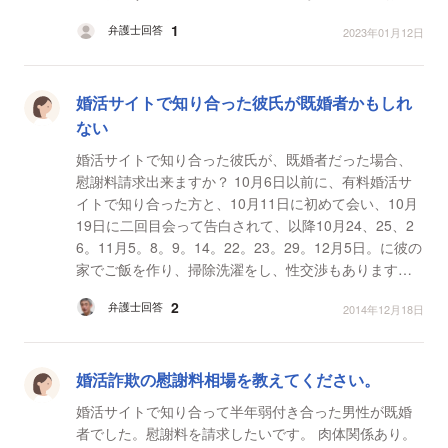
り、学歴も詐称しています。 夫婦関係は既に破綻し...
1
弁護士回答
2023年01月12日
婚活サイトで知り合った彼氏が既婚者かもしれ
ない
婚活サイトで知り合った彼氏が、既婚者だった場合、
慰謝料請求出来ますか？ 10月6日以前に、有料婚活サ
イトで知り合った方と、10月11日に初めて会い、10月
19日に二回目会って告白されて、以降10月24、25、2
6。11月5。8。9。14。22。23。29。12月5日。に彼の
家でご飯を作り、掃除洗濯をし、性交渉もあります。
少し遠方で私が1時間かけて、彼の家に通ってます。食
2
弁護士回答
2014年12月18日
材も...
婚活詐欺の慰謝料相場を教えてください。
婚活サイトで知り合って半年弱付き合った男性が既婚
者でした。慰謝料を請求したいです。 肉体関係あり。