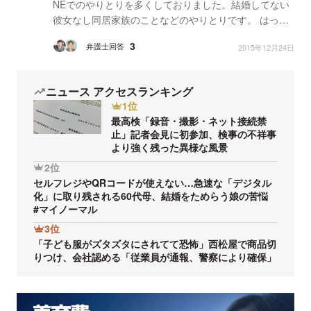
NEでのやりとりを多くしておりました。結婚してない
彼女なし同居家族のことなどのやりとりです。 はっき
りとした結婚の約束はしておりません。 その後体の関
3
弁護士回答
2015年12月24日
係...
ニュース アクセスランキング
1位
最高検「録音・撮影・ネット接続禁
止」記者会見に初参加、検事の不祥事
より強く残った異様な風景
2位
セルフレジやQRコードが使えない…急速な「デジタル
化」に取り残される60代母、結婚をためらう娘の苦悩
#マイノーマル
3位
「子ども服がズタズタにされてて恐怖」西松屋で商品切
りつけ、会社認める「従業員が通報、警察により確保」