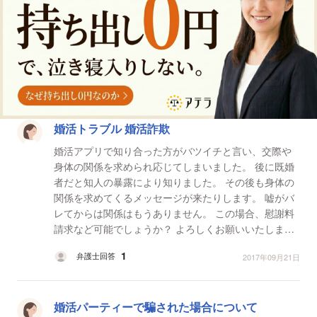
法律相談一覧
婚活トラブル 婚活詐欺
婚活アプリで知り合った方がバツイチと言い、交際や
身体の関係を求められ応じてしまいました。 後に既婚
者だと知人の暴露により知りました。 その後も身体の
関係を求めてくるメッセージが来たりします。 嘘がバ
レてからは関係はもうありません。 この場合、慰謝料
請求など可能でしょうか？ よろしくお願いいたしま
す。
1
弁護士回答
2017年09月21日
婚活パーティーで騙された場合について