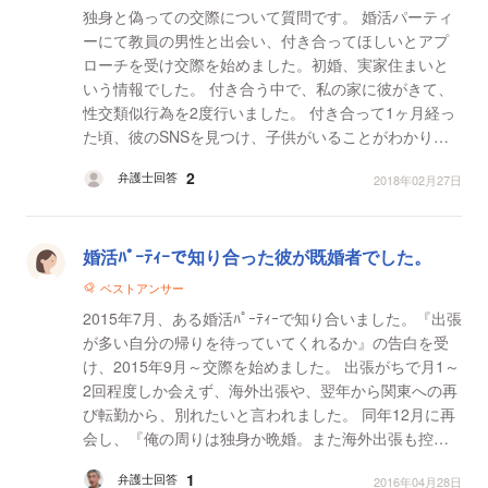
独身と偽っての交際について質問です。 婚活パーティ
ーにて教員の男性と出会い、付き合ってほしいとアプ
ローチを受け交際を始めました。初婚、実家住まいと
いう情報でした。 付き合う中で、私の家に彼がきて、
性交類似行為を2度行いました。 付き合って1ヶ月経っ
た頃、彼のSNSを見つけ、子供がいることがわかりま
した。 すぐには信じられず、シングルファザーなの
2
弁護士回答
2018年02月27日
か...
婚活ﾊﾟｰﾃｨｰで知り合った彼が既婚者でした。
ベストアンサー
2015年7月、ある婚活ﾊﾟｰﾃｨｰで知り合いました。『出張
が多い自分の帰りを待っていてくれるか』の告白を受
け、2015年9月～交際を始めました。 出張がちで月1～
2回程度しか会えず、海外出張や、翌年から関東への再
び転勤から、別れたいと言われました。 同年12月に再
会し、『俺の周りは独身か晩婚。また海外出張も控え
ていたり、待たせるかもしれないが、また付き合お
1
弁護士回答
2016年04月28日
う』な...