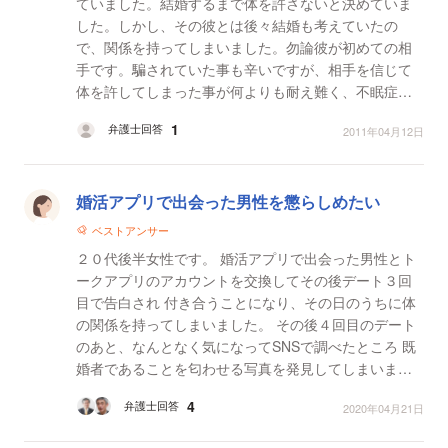
ていました。結婚するまで体を許さないと決めていま
した。しかし、その彼とは後々結婚も考えていたの
で、関係を持ってしまいました。勿論彼が初めての相
手です。騙されていた事も辛いですが、相手を信じて
体を許してしまった事が何よりも耐え難く、不眠症に
なってしまいました。徐々に精神的にも不安定になっ
1
弁護士回答
2011年04月12日
てきてしまっ...
婚活アプリで出会った男性を懲らしめたい
ベストアンサー
２０代後半女性です。 婚活アプリで出会った男性とト
ークアプリのアカウントを交換してその後デート３回
目で告白され 付き合うことになり、その日のうちに体
の関係を持ってしまいました。 その後４回目のデート
のあと、なんとなく気になってSNSで調べたところ 既
婚者であることを匂わせる写真を発見してしまいまし
た。 そのことをトークで聞きましたが、返答はなくそ
4
弁護士回答
2020年04月21日
れ...