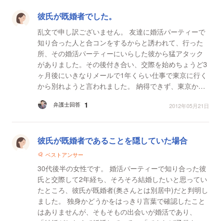
彼氏が既婚者でした。
乱文で申し訳ございません。 友達に婚活パーティーで
知り合った人と合コンをするからと誘われて、行った
所、その婚活パーティーにいらした彼から猛アタック
がありました。その後付き合い、交際を始めちょうど3
ヶ月後にいきなりメールで1年くらい仕事で東京に行く
から別れようと言われました。 納得できず、東京から
帰ってくるまで待ちますとメールをし、返信をまって
1
弁護士回答
2012年05月21日
いた...
彼氏が既婚者であることを隠していた場合
ベストアンサー
30代後半の女性です。 婚活パーティーで知り合った彼
氏と交際して2年経ち、そろそろ結婚したいと思ってい
たところ、彼氏が既婚者(奥さんとは別居中)だと判明し
ました。 独身かどうかをはっきり言葉で確認したこと
はありませんが、そもそもの出会いが婚活であり、