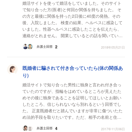
婚活サイトを使って婚活をしていました。そのサイト
で知り合った方(医者)と何回か関係を持ちました。 そ
の方と最後に関係を持った2日後に40度の発熱。その
後、入院しました。 検査の結果、ヘルペスに感染して
いました。性器ヘルペスに感染したことを伝えたら、
連絡がとれません。 開業しているとの話を聞いていた
ので色々調べてクリニックがわかりました。また、そ
2
弁護士回答
2018年05月21日
の他...
既婚者に騙されて付き合っていたら(体の関係あ
り)
婚活サイトで知り合った男性に独身と言われ付き合っ
ていたのですが、指輪をはめているところが見えたた
めその後に独身であることを証明してほしいとお願い
したところ、信じられないなら別れるという回答でし
た。 正直既婚者だと踏んでいますが非常に傷ついたた
め法的手段を取りたいです。ただ、相手の名前と住ん
でいる市、車のナンバーと電話番号とLINEしかしりま
4
弁護士回答
2017年11月06日
せん。 ...