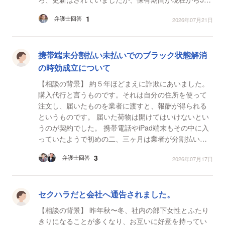
後の令和13年になっていました。 【質問1】 来年の令
1
弁護士回答
2026年07月21日
和9...
携帯端末分割払い未払いでのブラック状態解消
の時効成立について
【相談の背景】 約５年ほどまえに詐欺にあいました。
購入代行と言うものです。それは自分の住所を使って
注文し、届いたものを業者に渡すと、報酬が得られる
というものです。 届いた荷物は開けてはいけないとい
うのが契約でした。 携帯電話やiPad端末もその中に入
っていたようで初めの二、三ヶ月は業者が分割払い金
を支払っていたようですが、その後払わなくなり連絡
3
弁護士回答
2026年07月17日
が...
セクハラだと会社へ通告されました。
【相談の背景】 昨年秋〜冬、社内の部下女性とふたり
きりになることが多くなり、お互いに好意を持ってい