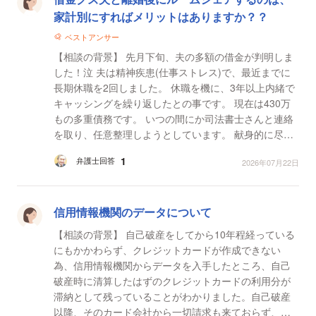
家計別にすればメリットはありますか？？
ベストアンサー
【相談の背景】 先月下旬、夫の多額の借金が判明しま
した！泣 夫は精神疾患(仕事ストレス)で、最近までに
長期休職を2回しました。 休職を機に、3年以上内緒で
キャッシングを繰り返したとの事です。 現在は430万
もの多重債務です。 いつの間にか司法書士さんと連絡
を取り、任意整理しようとしています。 献身的に尽く
し支え続けたのに、夫は休職中も高額なiPhoneや...
1
弁護士回答
2026年07月22日
信用情報機関のデータについて
【相談の背景】 自己破産をしてから10年程経っている
にもかかわらず、クレジットカードが作成できない
為、信用情報機関からデータを入手したところ、自己
破産時に清算したはずのクレジットカードの利用分が
滞納として残っていることがわかりました。自己破産
以降、そのカード会社から一切請求も来ておらず、イ