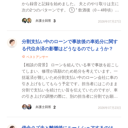
から録音と記録を始めました。 夫とのやり取りは主に
次の2つのパターンです。 ① * 飲酒後（0～4時頃）に
帰宅し起こされる * 部屋に呼ばれる * 性的...
3
弁護士回答
2026年07月27日
分割支払い中のローンで事故後の車処分に関す
る代位弁済の影響はどうなるのでしょうか？
ベストアンサー
【相談の背景】 ローンを組んでいる車で事故を起こし
てしまい、修理が高額のため処分を考えています。一
括返済が難しいため分割支払い中のローン会社に車の
引き上げをしてもらう予定です。担当者にはこのまま
分割で支払いを続けたい旨を伝えていたのですが、車
の引き上げの調整の際に、別の担当者に分割でお願い
したい旨を伝えたところその場合は信用情報に代位弁
2
弁護士回答
2026年07月23日
済と書か...
借金クズ夫と離婚後にルームシェアするのは、