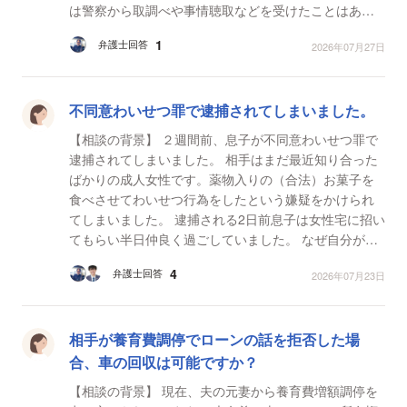
は警察から取調べや事情聴取などを受けたことはあり
ません。 【質問1】 これは、名誉権侵害やその他の
1
弁護士回答
2026年07月27日
権...
不同意わいせつ罪で逮捕されてしまいました。
【相談の背景】 ２週間前、息子が不同意わいせつ罪で
逮捕されてしまいました。 相手はまだ最近知り合った
ばかりの成人女性です。薬物入りの（合法）お菓子を
食べさせてわいせつ行為をしたという嫌疑をかけられ
てしまいました。 逮捕される2日前息子は女性宅に招い
てもらい半日仲良く過ごしていました。 なぜ自分が逮
捕されてしまったのか理解出来ず逮捕当初は否認して
4
弁護士回答
2026年07月23日
い...
相手が養育費調停でローンの話を拒否した場
合、車の回収は可能ですか？
【相談の背景】 現在、夫の元妻から養育費増額調停を