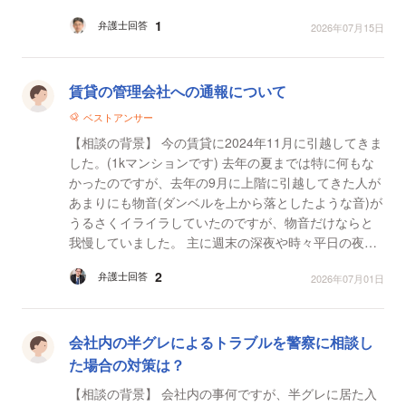
抵当権つきで金を貸せるのでしょうか？ また可能...
1
弁護士回答
2026年07月15日
賃貸の管理会社への通報について
ベストアンサー
【相談の背景】 今の賃貸に2024年11月に引越してきま
した。(1kマンションです) 去年の夏までは特に何もな
かったのですが、去年の9月に上階に引越してきた人が
あまりにも物音(ダンベルを上から落としたような音)が
うるさくイライラしていたのですが、物音だけならと
我慢していました。 主に週末の深夜や時々平日の夜中
に多いです。 ですが、今年に入ってから物音以外...
2
弁護士回答
2026年07月01日
会社内の半グレによるトラブルを警察に相談し
た場合の対策は？
【相談の背景】 会社内の事何ですが、半グレに居た入