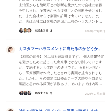
主治医からも復職可との診断を受けたので会社に復職
を申し入れ、産業医からも復職可との診断を受けまし
た。まだ会社からは復職の許可は出ていません。 た
だ、実は会社には休職の原因が上司のハラスメントで
あるということは話していません。 なぜかと言うと、
3
弁護士回答
2026年07月31日
総務...
カスタマーハラスメントに当たるのかどうか。
【相談の背景】 私は福祉施設職員です。 個人情報特定
を避けるために起こった出来事はかなり削っています
が、要約すると大体以下の通りです。 ある利用者か
ら、医療機関が作成したとされる書類が提出されまし
た。しかし、その書類には修正テープの跡や不自然な
追記と思われる箇所が多数あり、そのままでは内容を
正確に理解できませんでした。 安全確保のため、医療
3
弁護士回答
2026年07月31日
機...
被告の行為はプライバシー侵害に該当します