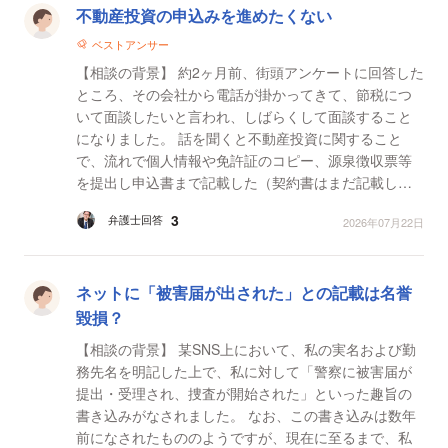
不動産投資の申込みを進めたくない
ベストアンサー
【相談の背景】 約2ヶ月前、街頭アンケートに回答した
ところ、その会社から電話が掛かってきて、節税につ
いて面談したいと言われ、しばらくして面談すること
になりました。 話を聞くと不動産投資に関すること
で、流れで個人情報や免許証のコピー、源泉徴収票等
を提出し申込書まで記載した（契約書はまだ記載して
いない）ものの、後から不動産投資について調べると
3
弁護士回答
2026年07月22日
破産して...
ネットに「被害届が出された」との記載は名誉
毀損？
【相談の背景】 某SNS上において、私の実名および勤
務先名を明記した上で、私に対して「警察に被害届が
提出・受理され、捜査が開始された」といった趣旨の
書き込みがなされました。 なお、この書き込みは数年
前になされたもののようですが、現在に至るまで、私