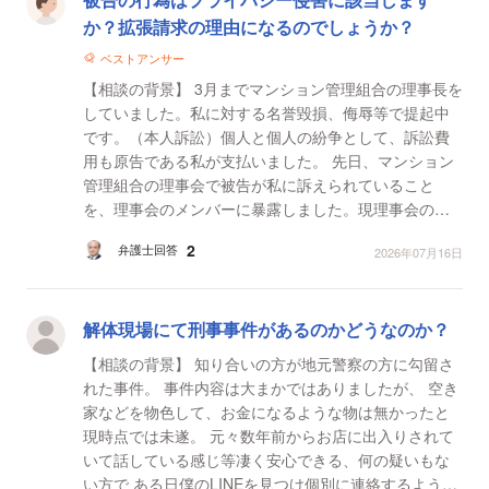
か？拡張請求の理由になるのでしょうか？
ベストアンサー
【相談の背景】 3月までマンション管理組合の理事長を
していました。私に対する名誉毀損、侮辱等で提起中
です。（本人訴訟）個人と個人の紛争として、訴訟費
用も原告である私が支払いました。 先日、マンション
管理組合の理事会で被告が私に訴えられていること
を、理事会のメンバーに暴露しました。現理事会のメ
ンバーは私が提起したことを知りません。 【質問1】
2
弁護士回答
2026年07月16日
被...
解体現場にて刑事事件があるのかどうなのか？
【相談の背景】 知り合いの方が地元警察の方に勾留さ
れた事件。 事件内容は大まかではありましたが、 空き
家などを物色して、お金になるような物は無かったと
現時点では未遂。 元々数年前からお店に出入りされて
いて話している感じ等凄く安心できる、何の疑いもな
い方で ある日僕のLINEを見つけ個別に連絡するように