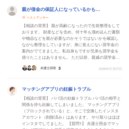
親が借金の保証人になっているかも…
ベストアンサー
【相談の背景】 親が高齢になったので生前整理をして
おります。 財産などを含め、何十年も溜め込んだ書類
や物品などを親が必要なのかそうではないかを確認し
ながら整理をしていますが、身に覚えにない奨学金の
案内がでてきました。私自身もですが兄弟も奨学金を
借りたことはありません。 ただ以前、親戚の奨学金の
督促が来たことがあります。その親戚は十年以上前に
3
弁護士回答
2026年07月07日
大学...
マッチングアプリの妊娠トラブル
【相談の背景】 パパ活の妊娠トラブル パパ活の相手と
関係を持ち妊娠してしまいました。 マッチングアプリ
（ブロックされている）と、そこで交換したインスタ
アカウント（削除済み）はあります。 やり取りはほぼ
インスタでしてました。 【質問1】 弁護士照会でマッ