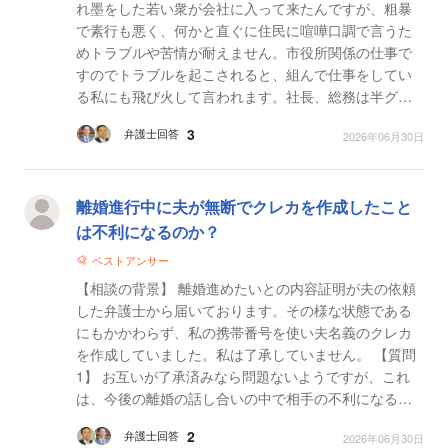
れ墨をした若い衆が会社に入って来たんですが、粗暴
で素行も悪く、何かと直ぐに住民に喧嘩口調で言うた
めトラブルや苦情が耐えません。市役所関係の仕事で
すのでトラブルを起こされると、組んで仕事をしてい
る私にも飛び火して言われます。社長、総務は半グレ
には言わず、私にばっかり言うため、正直嫌気もさし
3
弁護士回答
2026年06月30日
てますし...
離婚進行中に夫が無断でクレカを作成したこと
は不利になるのか？
ベストアンサー
【相談の背景】 離婚進めたいとの内容証明が夫の依頼
した弁護士から届いております。その様な状態である
にもかかわらず、私の携帯番号を使い夫名義のクレカ
を作成していました。私は了承していません。 【質問
1】 お互いが了承済みなら問題ないようですが、これ
は、今後の離婚の話し合いの中で相手の不利になる案
件でしょうか？
2
弁護士回答
2026年06月30日