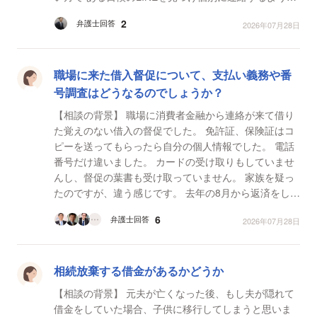
なってから、唐突に一万円先に振り込んでくれた...
2
弁護士回答
2026年07月28日
職場に来た借入督促について、支払い義務や番
号調査はどうなるのでしょうか？
【相談の背景】 職場に消費者金融から連絡が来て借り
た覚えのない借入の督促でした。 免許証、保険証はコ
ピーを送ってもらったら自分の個人情報でした。 電話
番号だけ違いました。 カードの受け取りもしていませ
んし、督促の葉書も受け取っていません。 家族を疑っ
たのですが、違う感じです。 去年の8月から返済をして
いなかったらしいです。（入院してると連絡が来て...
6
弁護士回答
2026年07月28日
相続放棄する借金があるかどうか
【相談の背景】 元夫が亡くなった後、もし夫が隠れて
借金をしていた場合、子供に移行してしまうと思いま