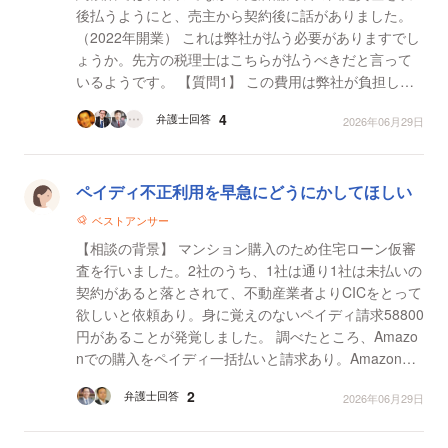
後払うようにと、売主から契約後に話がありました。
（2022年開業） これは弊社が払う必要がありますでし
ょうか。先方の税理士はこちらが払うべきだと言って
いるようです。 【質問1】 この費用は弊社が負担しな
いといけないものでしょうか。
4
弁護士回答
2026年06月29日
ペイディ不正利用を早急にどうにかしてほしい
ベストアンサー
【相談の背景】 マンション購入のため住宅ローン仮審
査を行いました。2社のうち、1社は通り1社は未払いの
契約があると落とされて、不動産業者よりCICをとって
欲しいと依頼あり。身に覚えのないペイディ請求58800
円があることが発覚しました。 調べたところ、Amazo
nでの購入をペイディ一括払いと請求あり。Amazonで
は私のアカウントでの買い物はないと証明していただ
2
弁護士回答
2026年06月29日
き、ペ...