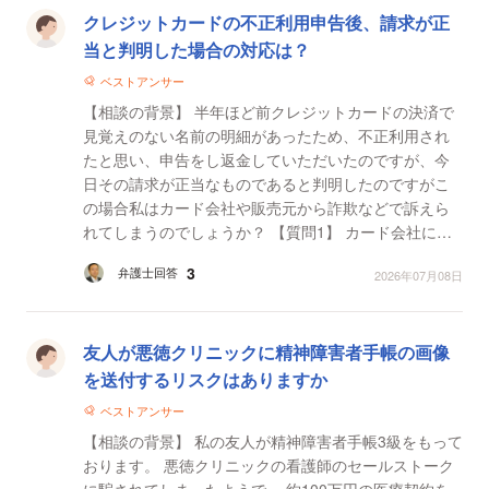
クレジットカードの不正利用申告後、請求が正
当と判明した場合の対応は？
ベストアンサー
【相談の背景】 半年ほど前クレジットカードの決済で
見覚えのない名前の明細があったため、不正利用され
たと思い、申告をし返金していただいたのですが、今
日その請求が正当なものであると判明したのですがこ
の場合私はカード会社や販売元から詐欺などで訴えら
れてしまうのでしょうか？ 【質問1】 カード会社には
明日連絡をするつもりなのですがそこからどうしたら
3
弁護士回答
2026年07月08日
よろ...
友人が悪徳クリニックに精神障害者手帳の画像
を送付するリスクはありますか
ベストアンサー
【相談の背景】 私の友人が精神障害者手帳3級をもって
おります。 悪徳クリニックの看護師のセールストーク
に騙されてしまったようで、 約100万円の医療契約を