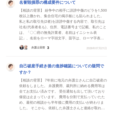
名誉毀損罪の構成要件について
【相談の背景】 紛争中の相手に誹謗中傷のビラを1,500
枚以上撒かれ、集合住宅の掲示板にも貼られました。
私と私の取引先(2者)を誹謗中傷する内容で、取引先は
社名(代表者名も)、住所、電話番号まで記載、私のこと
は、「〇〇府の無免許業者、名前はイニシャル表
記」、名前をローマ字頭文字、苗字は、ローマ字表記
でした。取引先は、すぐに内容証明を発送、相手は謝
3
弁護士回答
2026年07月21日
罪に訪れ...
自己破産手続き後の進捗確認についての疑問で
すか？
【相談の背景】 7年前に地元の弁護士さんに自己破産の
依頼をしました。 弁護費用、裁判所に納める費用等は
全てお支払い済みです。 受任通知も出して頂いており
催促は止まっています。 費用を分割で支払っていたた
め、最初の相談から半年後に費用の支払いが終わりま
した。 そこから、依頼した弁護士さんと連絡が取れな