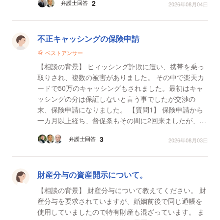
2
弁護士回答
2026年08月04日
その間に...
不正キャッシングの保険申請
ベストアンサー
【相談の背景】 ヒィッシング詐欺に遭い、携帯を乗っ
取りされ、複数の被害がありました。 その中で楽天カ
ードで50万のキャッシングもされました。最初はキャ
ッシングの分は保証しないと言う事でしたが交渉の
末、保険申請になりました。 【質問1】 保険申請から
一カ月以上経ち、督促条もその間に2回来ましたが、一
回目は裁判予告の内容で二回目は文書が柔らかい物が
3
弁護士回答
2026年08月03日
届...
財産分与の資産開示について。
【相談の背景】 財産分与について教えてください。 財
産分与を要求されていますが、婚姻前後で同じ通帳を
使用していましたので特有財産も混ざっています。 ま