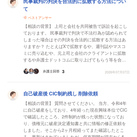
民事裁判の判決を合法的に拡散する方法につい
て
ベストアンサー
【相談の背景】 上司と会社を共同被告で訴訟を起こし
ております。 民事裁判で判決で不法行為が認められて
しまった場合はその判決を合法的に拡散する方法はあ
りますか？ たとえばXで拡散するや、週刊誌やマスコ
ミに売り込むや、元上司と会社のクライアントに拡散
するや弁護士ドットコムに取り上げてもらう等を合法
的に拡散する方法はありますか？ 懲らしめたいことが
3
弁護士回答
2026年07月07日
目...
自己破産後 CIC制約残し 削除依頼
【相談の背景】 質問させてください。 当方、令和4年
に自己破産をしており、4年経った現在興味本位でCIC
で確認したところ、2件制約が残った状態になってお
り、債権元に破産決定通知書と共に情報の修正依頼を
しました。そこから2ヶ月程経ってまた確認したとこ
ろ、更新はされていましたが、保有期間が現在から5年