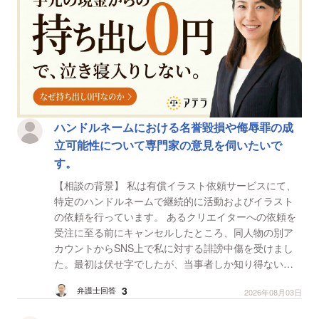
ハンドルネームにおける名誉毀損や侮辱罪の成
立可能性について専門家の意見を伺いたいで
す。
【相談の背景】 私は有償イラスト依頼サービスにて、
特定のハンドルネームで継続的に活動およびイラスト
の依頼を行っています。 あるクリエイターへの依頼を
受注に至る前にキャンセルしたところ、同人物の別ア
カウントからSNS上で私に対する誹謗中傷を受けまし
た。最初は伏せ字でしたが、当事者しか知り得ない依
頼金額を暴露された上、最終的には私宛の名指しメン
3
弁護士回答
2026年08月03日
ションで...