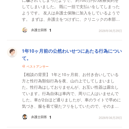
してしまいました。 既に一括で支払いをしてしまった
ようです。 友人は弁護士保険に加入をしているようで
す。 まずは、弁護士をつけずに、クリニックの本部と
個人的に交渉を検討しているようです。それで...
1
弁護士回答
2026年06月29日
1年10ヶ月前の公然わいせつにあたる行為につい
て。
ベストアンサー
【相談の背景】 1年と10ヶ月前、お付き合いしている
方と性行為類似行為を夜、山の上でしてしまいまし
た。性行為はしておりませんが、お互い性器は露出し
ています。行為自体は車内で、周りに人はいませんで
した。車が2台ほど通りましたが、車のライトで早めに
気づき、服を着て寝たフリをしていたので、そのまま
通り過ぎて行った為、現認はされてないと思われま
1
弁護士回答
2026年06月29日
す。また監視...