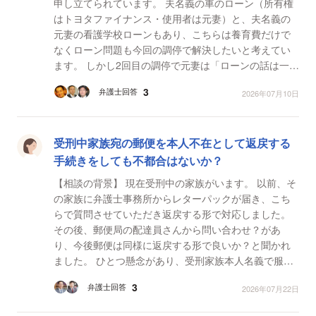
申し立てられています。 夫名義の車のローン（所有権
はトヨタファイナンス・使用者は元妻）と、夫名義の
元妻の看護学校ローンもあり、こちらは養育費だけで
なくローン問題も今回の調停で解決したいと考えてい
ます。 しかし2回目の調停で元妻は「ローンの話は一切
しない。養育費だけ決めたい。早く審判にしてほし
3
弁護士回答
2026年07月10日
い。」...
受刑中家族宛の郵便を本人不在として返戻する
手続きをしても不都合はないか？
【相談の背景】 現在受刑中の家族がいます。 以前、そ
の家族に弁護士事務所からレターパックが届き、こち
らで質問させていただき返戻する形で対応しました。
その後、郵便局の配達員さんから問い合わせ？があ
り、今後郵便は同様に返戻する形で良いか？と聞かれ
ました。 ひとつ懸念があり、受刑家族本人名義で服役
前に作った借金があり、最近はその督促も来てないの
3
弁護士回答
2026年07月22日
で...