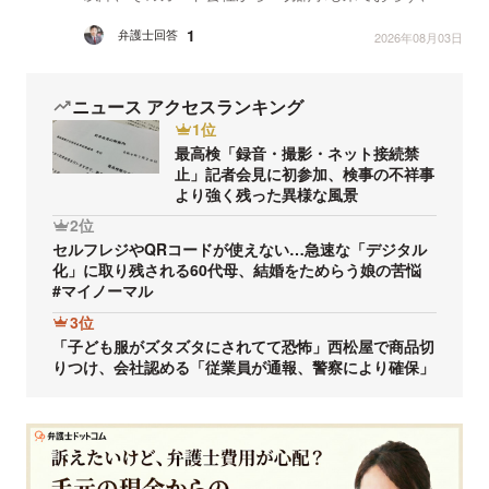
ンターネットで会員サイトにログインしようとしても
1
弁護士回答
2026年08月03日
カードを保...
ニュース アクセスランキング
1位
最高検「録音・撮影・ネット接続禁
止」記者会見に初参加、検事の不祥事
より強く残った異様な風景
2位
セルフレジやQRコードが使えない…急速な「デジタル
化」に取り残される60代母、結婚をためらう娘の苦悩
#マイノーマル
3位
「子ども服がズタズタにされてて恐怖」西松屋で商品切
りつけ、会社認める「従業員が通報、警察により確保」