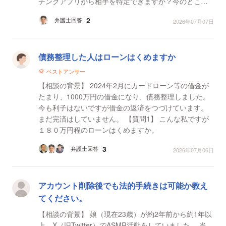
チングアプリから相手を特定できますか？今のところ
個人情報は何も知りません 【質問2】 他に方...
2
弁護士回答
2026年07月07日
債務整理した人はローンはくめますか
ベストアンサー
【相談の背景】 2024年2月にカードローン等の借金が
たまり、1000万円の借金になり、債務整理しました。
今も利子はないですが借金の返済をつづけています。
まだ完済はしていません。 【質問1】 こんな私ですが
１８０万円程のローンはくめますか。
3
弁護士回答
2026年07月06日
アカウント削除後でも法的手続きは可能か教え
てください。
【相談の背景】 娘（現在23歳）が約2年前から約1年以
上、X（旧Twitter）でASMR活動をしていました。 当