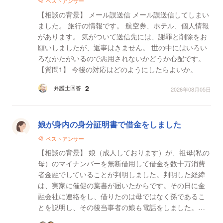
ベストアンサー
【相談の背景】 メール誤送信 メール誤送信してしまい
ました。 旅行の情報です。 航空券、ホテル、個人情報
があります。 気がついて送信先には、謝罪と削除をお
願いしましたが、返事はきません。 世の中にはいろい
ろなかたがいるので悪用されないかどうか心配です。
【質問1】 今後の対応はどのようにしたらよいか。
2
弁護士回答
2026年08月05日
娘が身内の身分証明書で借金をしました
ベストアンサー
【相談の背景】 娘（成人しております）が、祖母(私の
母）のマイナンバーを無断借用して借金を数十万消費
者金融でしていることが判明しました。判明した経緯
は、実家に催促の葉書が届いたからです。その日に金
融会社に連絡をし、借りたのは母ではなく孫であるこ
とを説明し、その後当事者の娘も電話をしました。結
果、金融会社は一ヶ月の猶予を娘に対して言い渡し、