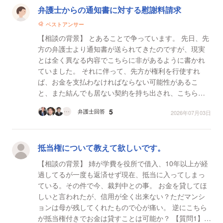
弁護士からの通知書に対する慰謝料請求
ベストアンサー
【相談の背景】 とあることで争っています。 先日、先
方の弁護士より通知書が送られてきたのですが、現実
とは全く異なる内容でこちらに非があるように書かれ
ていました。 それに伴って、先方が権利を行使すれ
ば、お金を支払わなければならない可能性があるこ
と、また結んでも居ない契約を持ち出され、こちらが
その契約に反することをしているとの内容でした。 突
5
弁護士回答
2026年07月03日
然のこ...
抵当権について教えて欲しいです。
【相談の背景】 姉が学費を役所で借入、10年以上が経
過してるが一度も返済せず現在、抵当に入ってしまっ
ている。その件で今、裁判中との事。 お金を貸してほ
しいと言われたが、信用が全く出来ない？ただマンシ
ョンは母が残してくれたもので心が痛い。 逆にこちら
が抵当権付きでお金は貸すことは可能か？ 【質問1】