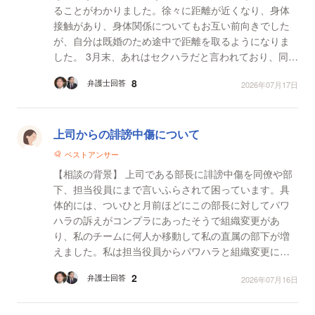
ることがわかりました。徐々に距離が近くなり、身体
接触があり、身体関係についてもお互い前向きでした
が、自分は既婚のため途中で距離を取るようになりま
した。 3月末、あれはセクハラだと言われており、同じ
会社にいてほしくないからやめろと言われています。
8
弁護士回答
2026年07月17日
（そこ...
上司からの誹謗中傷について
ベストアンサー
【相談の背景】 上司である部長に誹謗中傷を同僚や部
下、担当役員にまで言いふらされて困っています。具
体的には、ついひと月前ほどにこの部長に対してパワ
ハラの訴えがコンプラにあったそうで組織変更があ
り、私のチームに何人か移動して私の直属の部下が増
えました。私は担当役員からパワハラと組織変更につ
いて聞かされるまで知らなかったのにこれを私が画策
2
弁護士回答
2026年07月16日
して大きな...