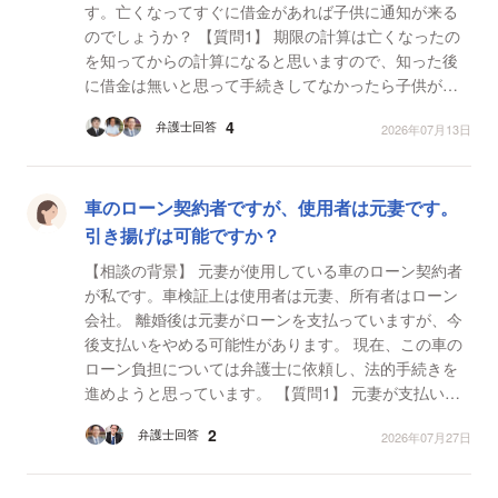
す。亡くなってすぐに借金があれば子供に通知が来る
のでしょうか？ 【質問1】 期限の計算は亡くなったの
を知ってからの計算になると思いますので、知った後
に借金は無いと思って手続きしてなかったら子供が背
負うようになるのでしょうか？ 【質問2】 例えば、...
4
弁護士回答
2026年07月13日
車のローン契約者ですが、使用者は元妻です。
引き揚げは可能ですか？
【相談の背景】 元妻が使用している車のローン契約者
が私です。車検証上は使用者は元妻、所有者はローン
会社。 離婚後は元妻がローンを支払っていますが、今
後支払いをやめる可能性があります。 現在、この車の
ローン負担については弁護士に依頼し、法的手続きを
進めようと思っています。 【質問1】 元妻が支払いを
やめた場合、滞納して信用情報に影響が出る前に、ロ...
2
弁護士回答
2026年07月27日