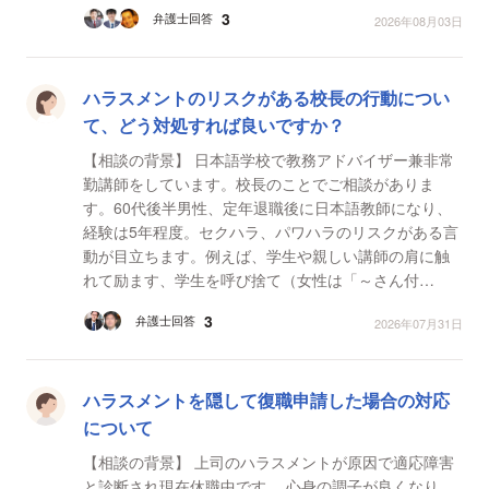
くなり、所属の弁護士事務所へ問い合わせた所独立し...
3
弁護士回答
2026年08月03日
ハラスメントのリスクがある校長の行動につい
て、どう対処すれば良いですか？
【相談の背景】 日本語学校で教務アドバイザー兼非常
勤講師をしています。校長のことでご相談がありま
す。60代後半男性、定年退職後に日本語教師になり、
経験は5年程度。セクハラ、パワハラのリスクがある言
動が目立ちます。例えば、学生や親しい講師の肩に触
れて励ます、学生を呼び捨て（女性は「～さん付
け」）、教員のみ閲覧の報告書には「学生〇〇が鼻ピ
3
弁護士回答
2026年07月31日
アスをして「牛...
ハラスメントを隠して復職申請した場合の対応
について
【相談の背景】 上司のハラスメントが原因で適応障害
と診断され現在休職中です。 心身の調子が良くなり、