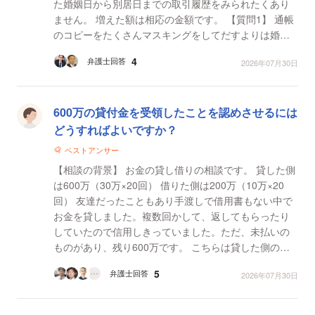
た婚姻日から別居日までの取引履歴をみられたくあり
ません。 増えた額は相応の金額です。 【質問1】 通帳
のコピーをたくさんマスキングをしてだすよりは婚姻
日と別居日の残高証明書を提出して増えた分の半分...
4
弁護士回答
2026年07月30日
600万の貸付金を受領したことを認めさせるには
どうすればよいですか？
ベストアンサー
【相談の背景】 お金の貸し借りの相談です。 貸した側
は600万（30万×20回） 借りた側は200万（10万×20
回） 友達だったこともあり手渡しで借用書もない中で
お金を貸しました。複数回かして、返してもらったり
していたので信用しきっていました。ただ、未払いの
ものがあり、残り600万です。 こちらは貸した側のメ
モ にはいつ、どこで、いくら渡したか記載したものが
5
弁護士回答
2026年07月30日
あ...