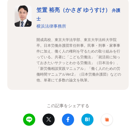
笠置 裕亮（かさぎ ゆうすけ）
弁護
士
横浜法律事務所
開成高校、東京大学法学部、東京大学法科大学院
卒。日本労働弁護団常任幹事。民事・刑事・家事事
件に加え、働く人の権利を守るための取り組みを行
っている。共著に「こども労働法」「就活前に知っ
ておきたいサクッとわかる労働法」（日本法令）、
「新労働相談実践マニュアル」「働く人のための労
働時間マニュアルVer.2」（日本労働弁護団）などの
他、単著にて多数の論文を執筆。
この記事をシェアする