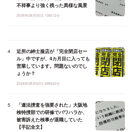
不祥事より強く残った異様な風景
2026年08月05日 10時12分
近所の紳士服店が「完全閉店セー
ル」中ですが、4カ月目に入っても
営業しています。問題ないのでし
ょうか？
2026年08月02日 09時42分
「違法捜査を強要された」大阪地
検特捜部での研修でパワハラか、
被害訴えた検事が退職していた
【手記全文】