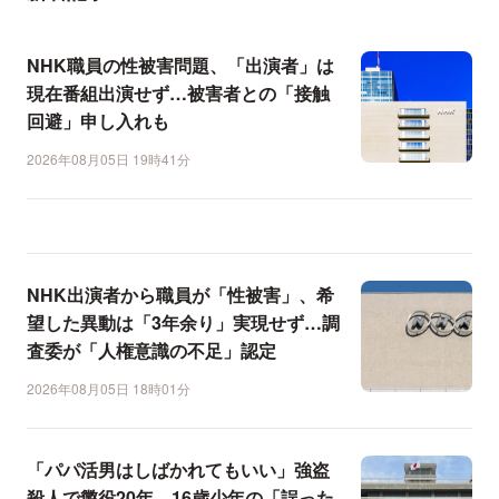
NHK職員の性被害問題、「出演者」は
現在番組出演せず…被害者との「接触
回避」申し入れも
2026年08月05日 19時41分
NHK出演者から職員が「性被害」、希
望した異動は「3年余り」実現せず…調
査委が「人権意識の不足」認定
2026年08月05日 18時01分
「パパ活男はしばかれてもいい」強盗
殺人で懲役20年…16歳少年の「誤った