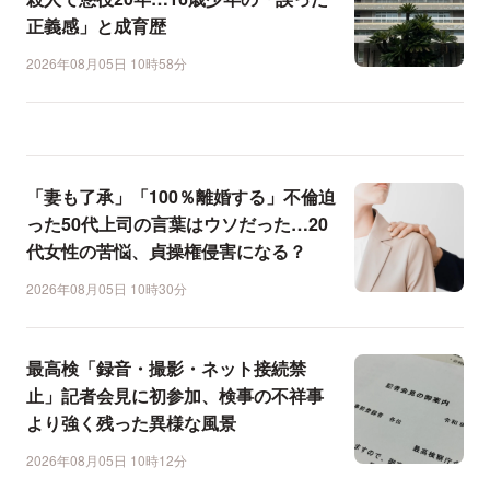
正義感」と成育歴
2026年08月05日 10時58分
「妻も了承」「100％離婚する」不倫迫
った50代上司の言葉はウソだった…20
代女性の苦悩、貞操権侵害になる？
2026年08月05日 10時30分
最高検「録音・撮影・ネット接続禁
止」記者会見に初参加、検事の不祥事
より強く残った異様な風景
2026年08月05日 10時12分