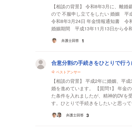
【相談の背景】 令和8年3月に、離婚
ので 不服申し立てをしたい 婚姻 平成13年11月13日 別居 令和3年7月19日日 離婚（判決）
令和8年3月24日 年金情報通知書 令和5年8月18日 （事実婚姻が解消したと認められる日）
婚姻期間 平成13年11月13日から令和
1
弁護士回答
合意分割の手続きをひとりで行う
ベストアンサー
【相談の背景】 平成2年に婚姻、平成
婚を進めています。 【質問1】 年金の合意分割について。離婚協議書には分割の割合を記し
た条件を入れましたが、精神的DVを
す。ひとりで手続きをしたいと思って
3
弁護士回答