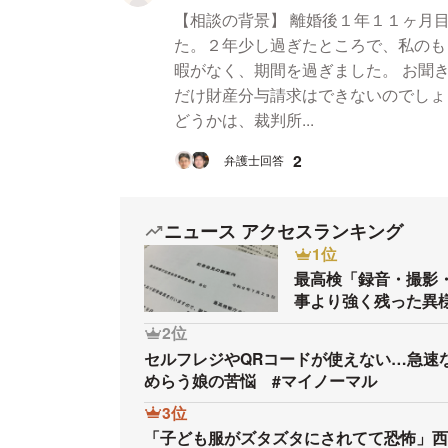
【相談の背景】 離婚後１年１１ヶ月
た。２年少し過ぎたところで、私のも
暇がなく、期間を過ぎました。 お聞
だけ財産分与請求はできないのでしょ
どうかは、裁判所...
2
弁護士回答
ニュース アクセスランキング
1位
最高検「録音・撮影
事より強く残った異
2位
セルフレジやQRコードが使えない…急速
めらう娘の苦悩 #マイノーマル
3位
「子ども服がズタズタにされてて恐怖」西