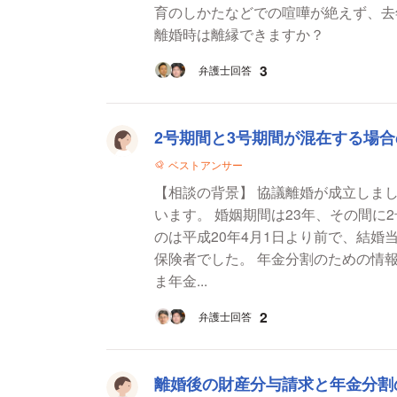
育のしかたなどでの喧嘩が絶えず、去
離婚時は離縁できますか？
3
弁護士回答
2号期間と3号期間が混在する場
ベストアンサー
【相談の背景】 協議離婚が成立しま
います。 婚姻期間は23年、その間に
のは平成20年4月1日より前で、結婚
保険者でした。 年金分割のための情報通知書は取得しま
ま年金...
2
弁護士回答
離婚後の財産分与請求と年金分割