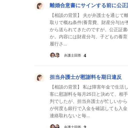
離婚合意書にサインする前に公正
【相談の背景】 夫が弁護士を通じて
取りで概ね条件(養育費、財産分与)が整い離婚予定です。 【
から送られてきたのですが、公正証書
か。内容には財産分与、子どもの養育費について書い
履行さ...
4
弁護士回答
担当弁護士が慰謝料を期日違反
【相談の背景】 私は障害年金で生活
客に慰謝料を毎月25日と決めて、相
判でしたが、担当弁護士が忙しいから
が何度も銀行で入金を確認しても入金
連絡取れないと毎...
2
弁護士回答