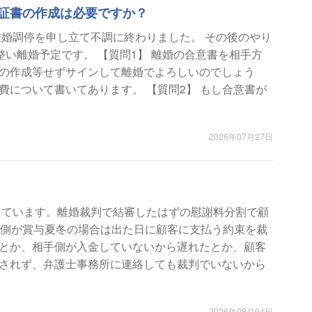
証書の作成は必要ですか？
離婚調停を申し立て不調に終わりました。 その後のやり
質問1】 離婚の合意書を相手方
の作成等せずサインして離婚でよろしいのでしょう
てあります。 【質問2】 もし合意書が
2026年07月27日
しています。離婚裁判で結審したはずの慰謝料分割で顧
手側が賞与夏冬の場合は出た日に顧客に支払う約束を裁
とか、相手側が入金していないから遅れたとか、顧客
されず、弁護士事務所に連絡しても裁判でいないから
2026年08月04日