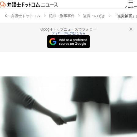
メニュー
弁護士ドットコム
犯罪・刑事事件
盗撮・のぞき
「盗撮被害」
Googleトップニュースでフォロー
フォローの仕方はこちら