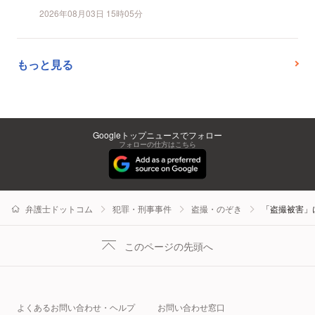
2026年08月03日 15時05分
もっと見る
Googleトップニュースでフォロー
フォローの仕方はこちら
弁護士ドットコム
犯罪・刑事事件
盗撮・のぞき
「盗撮被害」
このページの先頭へ
よくあるお問い合わせ・ヘルプ
お問い合わせ窓口