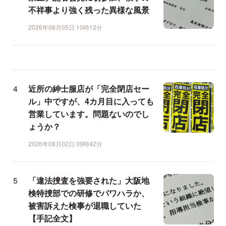
不祥事より強く残った異様な風景
2026年08月05日 10時12分
近所の紳士服店が「完全閉店セー
ル」中ですが、4カ月目に入っても
営業しています。問題ないのでし
ょうか？
2026年08月02日 09時42分
「違法捜査を強要された」大阪地
検特捜部での研修でパワハラか、
被害訴えた検事が退職していた
【手記全文】