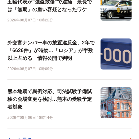
五輪代表が“強盗致傷”で逮捕 最長で
は「無期」の重い容疑となったワケ
2026年08月07日 10時22分
外交官ナンバー車の放置違反金、2年で
「6626件」が時効…「ロシア」が半数
以上占める 情報公開で判明
2026年08月07日 10時09分
熊本地震で異例対応、司法試験予備試
験の会場変更を検討…熊本の受験予定
者対象
2026年08月06日 18時14分