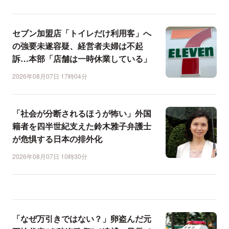
セブン加盟店「トイレだけ利用客」へ
の強要未遂容疑、経営者夫婦は不起
訴…本部「店舗は一時休業している」
2026年08月07日 17時04分
「社会が分断されるほうが怖い」外国
籍者を四半世紀支えた鈴木雅子弁護士
が危惧する日本の排外化
2026年08月07日 10時30分
「なぜ万引きではない？」卵盗んだ元