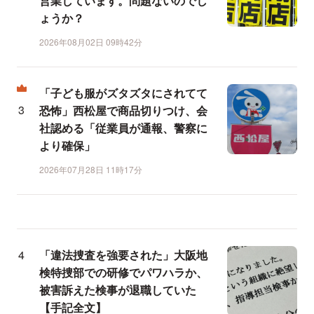
営業しています。問題ないのでし
ょうか？
2026年08月02日 09時42分
「子ども服がズタズタにされてて
恐怖」西松屋で商品切りつけ、会
社認める「従業員が通報、警察に
より確保」
2026年07月28日 11時17分
「違法捜査を強要された」大阪地
検特捜部での研修でパワハラか、
被害訴えた検事が退職していた
【手記全文】