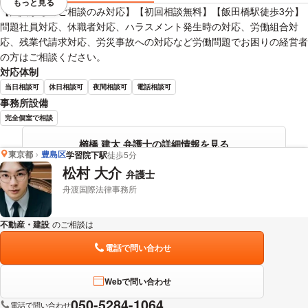
もっと見る
視覚的に省略されている要素を
【法人からのご相談のみ対応】【初回相談無料】【飯田橋駅徒歩3分】
問題社員対応、休職者対応、ハラスメント発生時の対応、労働組合対
応、残業代請求対応、労災事故への対応など労働問題でお困りの経営者
の方はご相談ください。
対応体制
当日相談可
休日相談可
夜間相談可
電話相談可
事務所設備
完全個室で相談
櫛橋 建太 弁護士の詳細情報を見る
東京都
豊島区
学習院下駅
徒歩5分
松村 大介
弁護士
舟渡国際法律事務所
不動産・建設
のご相談は
下記のリンクからお問い合わせください。
電話で問い合わせ
Webで問い合わせ
050-5284-1064
電話で問い合わせ