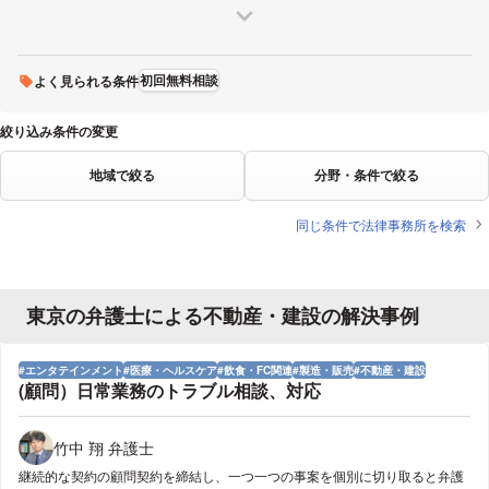
調布
墨田区
練馬
三鷹
府中
荒川区
多摩
板橋
昭島
福生
東大和
西東京
日野
稲城
青梅
狛江
清瀬
武蔵村山
羽村
初回無料相談
よく見られる条件
絞り込み条件の変更
地域で絞る
分野・条件で絞る
同じ条件で法律事務所を検索
東京の弁護士による不動産・建設の解決事例
エンタテインメント
医療・ヘルスケア
飲食・FC関連
製造・販売
不動産・建設
(顧問）日常業務のトラブル相談、対応
竹中 翔 弁護士
継続的な契約の顧問契約を締結し、一つ一つの事案を個別に切り取ると弁護