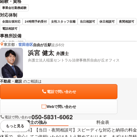
経験・資格
事業会社勤務経験
対応体制
全国出張対応
24時間予約受付
女性スタッフ在籍
当日相談可
休日相談可
夜間相談可
電話相談可
事務所設備
完全個室で相談
東京都
世田谷区
自由が丘駅
徒歩6分
浜宮 健太
弁護士
中山 和人 弁護士の詳細情報を見る
弁護士法人稲葉セントラル法律事務所自由が丘オフィス
不動産・建設
のご相談は
下記のリンクからお問い合わせください。
電話で問い合わせ
Webで問い合わせ
050-5831-6062
電話で問い合わせ
弁護士の強み
料金表
もっと見る
視覚的に省略されている要素を
【初回相談無料】【当日・夜間相談可】スピーディな対応と納得の料金
体系で、安心してご依頼いただけるよう努めております。まずはお気軽