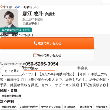
東京都
港区
田町駅
徒歩6分
森江 悠斗
弁護士
森江法律事務所
解決事例 1
現在営業中
00:00 - 23:59
不動産・建設
のご相談は
下記のリンクからお問い合わせください。
電話で問い合わせ
Webで問い合わせ
050-5265-3954
電話で問い合わせ
弁護士の強み
料金表
もっと見る
視覚的に省略されている要素を
【弁護士直通ダイヤル】【原則24時間以内対応】【年間50件以上の相
談・依頼を対応】上場企業から個人まで、経験を活かし、紛争の対応・
予防、経営者目線を徹底。セカンドオピニオン歓迎【IT関連実績多数】
経験・資格
事業会社勤務経験
対応体制
全国出張対応
24時間予約受付
女性スタッフ在籍
当日相談可
休日相談可
夜間相談可