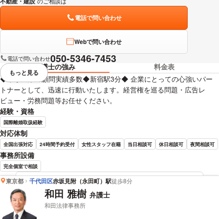
不動産・建設
のご相談は
下記のリンクからお問い合わせください。
電話で問い合わせ
Webで問い合わせ
050-5346-7453
電話で問い合わせ
弁護士の強み
料金表
もっと見る
視覚的に省略されている要素を
◆中小企業の顧問実績多数◆新宿駅3分◆ 企業にとっての心強いパー
トナーとして、迅速に行動いたします。経営権を巡る問題・広告レ
ビュー・労務問題等お任せください。
経験・資格
国際離婚取扱経験
対応体制
全国出張対応
24時間予約受付
女性スタッフ在籍
当日相談可
休日相談可
夜間相談可
事務所設備
完全個室で相談
東京都
千代田区
赤坂見附（永田町）駅
徒歩8分
野島 梨恵 弁護士の詳細情報を見る
和田 雅樹
弁護士
和田法律事務所