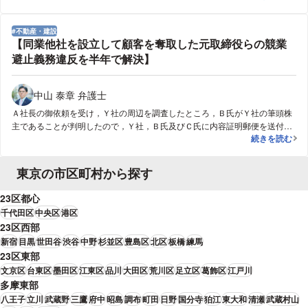
る段階からきちんと弁護士に相談しつつ進めていただくのがおすすめです。
不動産・建設
【同業他社を設立して顧客を奪取した元取締役らの競業
避止義務違反を半年で解決】
中山 泰章 弁護士
Ａ社長の御依頼を受け，Ｙ社の周辺を調査したところ，Ｂ氏がＹ社の筆頭株
主であることが判明したので，Ｙ社，Ｂ氏及びＣ氏に内容証明郵便を送付し
【同業他社を
続きを読む
て，任意の交渉を開始しましたが，支払額で合意に至らず，やむを得ず，訴
訟では解決までに時間がかるため，競業行為の差止めの仮処分を申立てるこ
ととなりました。債権者（Ｘ社）と債務者（Ｙ社）との双方審尋を何度か経
東京の市区町村から探す
た後，裁判所からＸ社の主張に近い心証が開示され，勝訴的和解が約半年後
に成立しました。
23区都心
千代田区
中央区
港区
23区西部
新宿
目黒
世田谷
渋谷
中野
杉並区
豊島区
北区
板橋
練馬
23区東部
文京区
台東区
墨田区
江東区
品川
大田区
荒川区
足立区
葛飾区
江戸川
多摩東部
八王子
立川
武蔵野
三鷹
府中
昭島
調布
町田
日野
国分寺
狛江
東大和
清瀬
武蔵村山