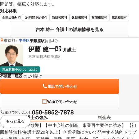
問題等、幅広く対応します。
対応体制
全国出張対応
24時間予約受付
当日相談可
休日相談可
夜間相談可
電話相談可
吉本 雄一 弁護士の詳細情報を見る
東京都
中央区
東銀座駅
徒歩4分
伊藤 健一郎
弁護士
東京晴和法律事務所
現在営業中
00:00 - 23:59
不動産・建設
のご相談は
下記のリンクからお問い合わせください。
電話で問い合わせ
Webで問い合わせ
050-5852-7878
電話で問い合わせ
弁護士の強み
料金表
もっと見る
視覚的に省略されている要素を
【スポット案件歓迎】【中小会社の倒産、事業再生案件に強み】 【初
回相談無料/弁護士歴20年以上】企業活動において発生する法的トラブ
ルに迅速に対応。 不動産、製造、販売、飲食、FC、エンタテイメン