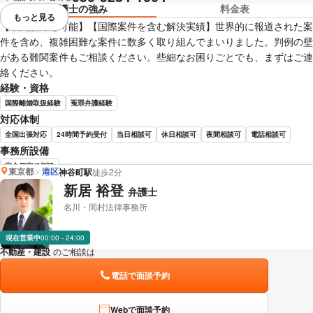
弁護士の強み
料金表
もっと見る
視覚的に省略されている要素を
【中国語対応可能】【国際案件を含む解決実績】世界的に報道された案
件を含め、複雑困難な案件に数多く取り組んでまいりました。判例の壁
がある難関案件もご相談ください。些細なお困りごとでも、まずはご連
絡ください。
経験・資格
国際離婚取扱経験
冤罪弁護経験
対応体制
全国出張対応
24時間予約受付
当日相談可
休日相談可
夜間相談可
電話相談可
事務所設備
完全個室で相談
東京都
港区
神谷町駅
徒歩2分
新居 裕登
弁護士
松村 大介 弁護士の詳細情報を見る
名川・岡村法律事務所
現在営業中
00:00 - 24:00
不動産・建設
のご相談は
下記のリンクからお問い合わせください。
電話で面談予約
Webで面談予約