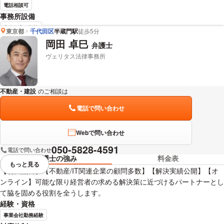
電話相談可
事務所設備
完全個室で相談
東京都
千代田区
半蔵門駅
徒歩5分
岡田 卓巳
弁護士
森江 悠斗 弁護士の詳細情報を見る
ヴェリタス法律事務所
不動産・建設
のご相談は
下記のリンクからお問い合わせください。
電話で問い合わせ
Webで問い合わせ
050-5828-4591
電話で問い合わせ
弁護士の強み
料金表
もっと見る
視覚的に省略されている要素を
【初回無料】【不動産/IT関連企業の顧問多数】【解決実績公開】【オ
ンライン】可能な限り経営者の求める解決策に近づけるパートナーとし
て脇を固める役割を全うします。
経験・資格
事業会社勤務経験