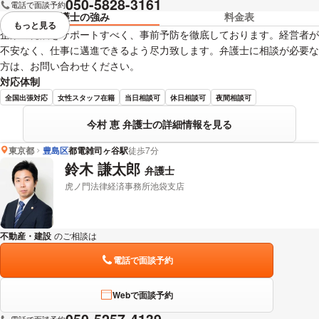
050-5828-3161
電話で面談予約
弁護士の強み
料金表
もっと見る
視覚的に省略されている要素を
企業の発展をサポートすべく、事前予防を徹底しております。経営者が
不安なく、仕事に邁進できるよう尽力致します。弁護士に相談が必要な
方は、お問い合わせください。
対応体制
全国出張対応
女性スタッフ在籍
当日相談可
休日相談可
夜間相談可
今村 恵 弁護士の詳細情報を見る
東京都
豊島区
都電雑司ヶ谷駅
徒歩7分
鈴木 謙太郎
弁護士
虎ノ門法律経済事務所池袋支店
不動産・建設
のご相談は
下記のリンクからお問い合わせください。
電話で面談予約
Webで面談予約