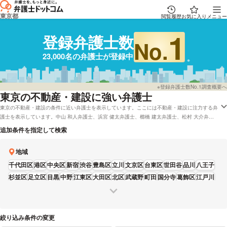
東京都
閲覧履歴
お気に入り
メニュー
1
登録弁護士数
No.
23,000名の弁護士が登録中
※登録弁護士数No.1調査概要へ
東京
の不動産・建設に強い弁護士
東京の不動産・建設の条件に近い弁護士を表示しています。ここには不動産・建設に注力する弁
護士を表示しています。中山 和人弁護士、浜宮 健太弁護士、櫛橋 建太弁護士、松村 大介弁護
士、新居 裕登弁護士などの電話・メールの問合せ情報から、口コミや評判・土日祝日の休日法
追加条件を指定して検索
律相談や無料相談の可否など、充実した専門情報で心強い弁護士をお探しください。
地域
千代田区
港区
中央区
新宿
渋谷
豊島区
立川
文京区
台東区
世田谷
品川
八王子
杉並区
足立区
目黒
中野
江東区
大田区
北区
武蔵野
町田
国分寺
葛飾区
江戸川
調布
墨田区
練馬
三鷹
府中
荒川区
多摩
板橋
昭島
福生
東大和
西東京
日野
稲城
青梅
狛江
清瀬
武蔵村山
羽村
絞り込み条件の変更