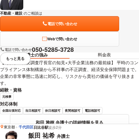
不動産・建設
のご相談は
下記のリンクからお問い合わせください。
電話で問い合わせ
Webで問い合わせ
050-5285-3728
電話で問い合わせ
弁護士の強み
料金表
もっと見る
視覚的に省略されている要素を
【元検事・公安調査庁長官の知見×大手企業法務の最前線】 平時のコン
プライアンス体制構築から不祥事の不正調査、経済安全保障問題まで。
企業の非常事態に迅速に対応し、リスクから貴社の価値を守り抜きま
す。
経験・資格
元検事
対応体制
全国出張対応
当日相談可
休日相談可
夜間相談可
電話相談可
和田 雅樹 弁護士の詳細情報を見る
東京都
千代田区
日比谷駅
徒歩2分
飯田 祐希
弁護士