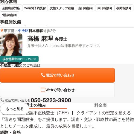
対応体制
全国出張対応
24時間予約受付
女性スタッフ在籍
当日相談可
休日相談可
夜間相談可
電話相談可
事務所設備
完全個室で相談
バリアフリー
東京都
中央区
日本橋駅
徒歩2分
高橋 麻理
弁護士
岡田 卓巳 弁護士の詳細情報を見る
弁護士法人Authense法律事務所東京オフィス
現在営業中
00:00 - 24:00
不動産・建設
のご相談は
下記のリンクからお問い合わせください。
電話で問い合わせ
Webで問い合わせ
050-5223-3900
電話で問い合わせ
弁護士の強み
料金表
もっと見る
視覚的に省略されている要素を
【元検察官／公認不正検査士（CFE）】 クライアントの想定を超える
「迅速な問題解決」をご提供します。調査・交渉・戦略性の高さを特徴
としたチームを組成し、最良の成果を目指します。
経験・資格