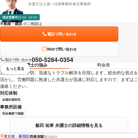
弁護士法人第一法律事務所東京事務所
現在営業中
00:00 - 24:00
不動産・建設
のご相談は
下記のリンクからお問い合わせください。
電話で問い合わせ
Webで問い合わせ
050-5284-0354
電話で問い合わせ
弁護士の強み
料金表
もっと見る
視覚的に省略されている要素を
労使間の紛争予防、迅速なトラブル解決を目指します。総合的な視点を
活かし、労働問題に熟達した弁護士が迅速に対応しますので、まずはご
連絡ください。
対応体制
全国出張対応
事務所設備
完全個室で相談
飯田 祐希 弁護士の詳細情報を見る
東京都
新宿区
西新宿駅
徒歩4分