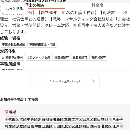
050-5257-4139
電話で面談予約
弁護士の強み
料金表
もっと見る
視覚的に省略されている要素を
【池袋駅徒歩４分】【創立45年、81名の弁護士在籍】【司法書士、税
理士、社労士等との連携】【戦略コンサルティング会社経験あり】会社
設立、労務・労使問題、クレーム対応、企業再生・法人破産などに注力
しております。
経験・資格
事業会社勤務経験
不動産鑑定士・宅建
対応体制
24時間予約受付
女性スタッフ在籍
当日相談可
休日相談可
夜間相談可
事務所設備
完全個室で相談
鈴木 謙太郎 弁護士の詳細情報を見る
1ページ / 全95ページ
追加条件を指定して検索
地域
千代田区
港区
中央区
新宿
渋谷
豊島区
立川
文京区
台東区
世田谷
品川
八王子
杉並区
足立区
目黒
中野
江東区
大田区
北区
武蔵野
町田
国分寺
葛飾区
江戸川