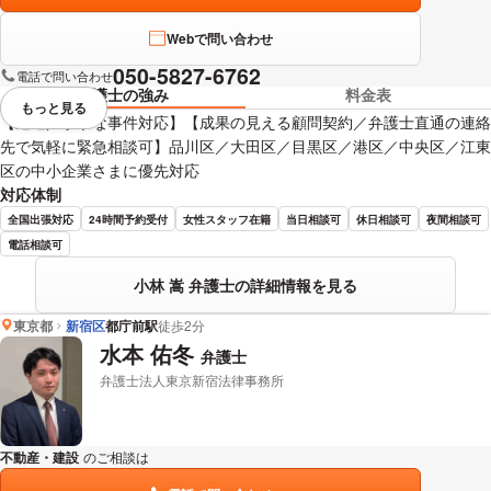
Webで問い合わせ
050-5827-6762
電話で問い合わせ
弁護士の強み
料金表
もっと見る
視覚的に省略されている要素を
【迅速／丁寧な事件対応】【成果の見える顧問契約／弁護士直通の連絡
先で気軽に緊急相談可】品川区／大田区／目黒区／港区／中央区／江東
区の中小企業さまに優先対応
対応体制
全国出張対応
24時間予約受付
女性スタッフ在籍
当日相談可
休日相談可
夜間相談可
電話相談可
小林 嵩 弁護士の詳細情報を見る
東京都
新宿区
都庁前駅
徒歩2分
水本 佑冬
弁護士
弁護士法人東京新宿法律事務所
不動産・建設
のご相談は
下記のリンクからお問い合わせください。