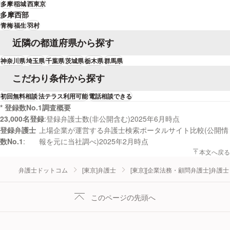
多摩
稲城
西東京
多摩西部
青梅
福生
羽村
近隣の都道府県から探す
神奈川県
埼玉県
千葉県
茨城県
栃木県
群馬県
こだわり条件から探す
初回無料相談
法テラス利用可能
電話相談できる
* 登録数No.1調査概要
23,000名登録
登録弁護士数(非公開含む)2025年6月時点
登録弁護士
上場企業が運営する弁護士検索ポータルサイト比較(公開情
数No.1
報を元に当社調べ)2025年2月時点
本文へ戻る
弁護士ドットコム
[東京]弁護士
[東京][企業法務・顧問弁護士]弁護士
このページの先頭へ