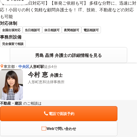
視覚的に省略されている要素を
【当日/夜間/土日対応可】【単発ご依頼も可】 多様な分野に、迅速に対
応！小回りの利く気軽な顧問弁護士を！ IT、技術、不動産などの対応
も可能
対応体制
全国出張対応
当日相談可
休日相談可
夜間相談可
電話相談可
事務所設備
完全個室で相談
秀島 晶博 弁護士の詳細情報を見る
東京都
中央区
人形町駅
徒歩4分
今村 恵
弁護士
人形町恵和法律事務所
不動産・建設
のご相談は
下記のリンクからお問い合わせください。
電話で面談予約
Webで問い合わせ