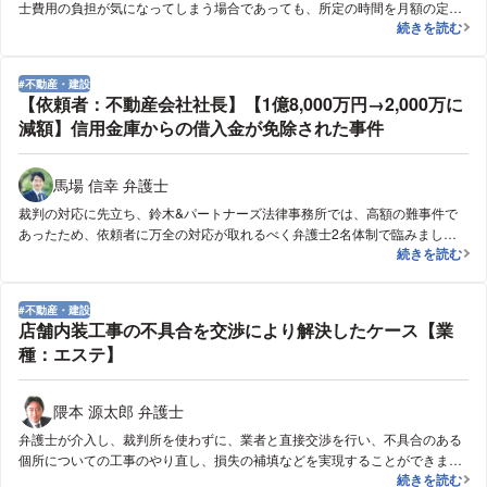
士費用の負担が気になってしまう場合であっても、所定の時間を月額の定額
(顧問）日常業
続きを読む
の顧問料でカバーすることで、弁護士に遠慮なく相談等を行える関係性を構
築し、依頼会社が本来の業務に集中できるようにし、法務トラブルに対する
経営者の負担を軽減する。
不動産・建設
【依頼者：不動産会社社長】【1億8,000万円→2,000万に
減額】信用金庫からの借入金が免除された事件
馬場 信幸 弁護士
裁判の対応に先立ち、鈴木&パートナーズ法律事務所では、高額の難事件で
あったため、依頼者に万全の対応が取れるべく弁護士2名体制で臨みまし
【依頼者：不動
続きを読む
た。裁判においての争点は「利息と遅延損害金の免除合意の有無」でした。
このようなケースであれば、担当者の口頭レベルの証拠しかないため裁判で
の立証が難しく泣き寝入りもあり得る状態でした。しかし、弁護士としては
不動産・建設
最後まで諦めず、「利息と遅延損害金を免除があったであろうこと」を裏付
店舗内装工事の不具合を交渉により解決したケース【業
ける事実を裁判所に複数提示をしました。本件は、判決になれば、０か100
種：エステ】
の争いであり、裁判官も依頼者の主張する2000万円なのか相手側の1億8000
万円の支払いなのか五分五分の判断を余儀なくされることが予想されまし
た。裁判所は、双方に柔軟な解決ができるよう、和解での解決を促し、和解
隈本 源太郎 弁護士
交渉が始まりました。そして、弁護士は4回の和解交渉によって、最終的に
弁護士が介入し、裁判所を使わずに、業者と直接交渉を行い、不具合のある
は相手方に約2000万円を支払うのみで和解を認めさせる事ができました。
個所についての工事のやり直し、損失の補填などを実現することができまし
店舗内装工事
続きを読む
た。なお、そのような不具合の発生等を事前に防ぐためには、工事を発注す