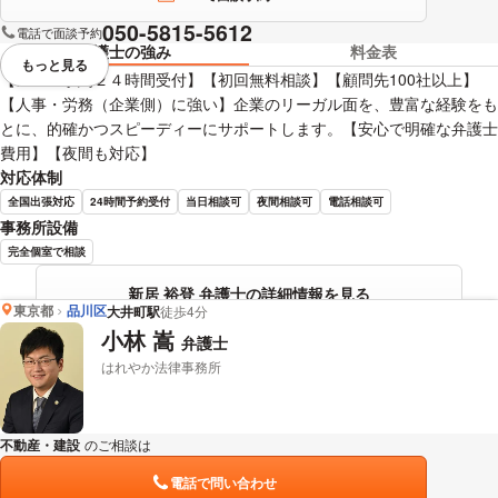
050-5815-5612
電話で面談予約
弁護士の強み
料金表
もっと見る
視覚的に省略されている要素を
【メール予約２４時間受付】【初回無料相談】【顧問先100社以上】
【人事・労務（企業側）に強い】企業のリーガル面を、豊富な経験をも
とに、的確かつスピーディーにサポートします。【安心で明確な弁護士
費用】【夜間も対応】
対応体制
全国出張対応
24時間予約受付
当日相談可
夜間相談可
電話相談可
事務所設備
完全個室で相談
新居 裕登 弁護士の詳細情報を見る
東京都
品川区
大井町駅
徒歩4分
小林 嵩
弁護士
はれやか法律事務所
不動産・建設
のご相談は
下記のリンクからお問い合わせください。
電話で問い合わせ