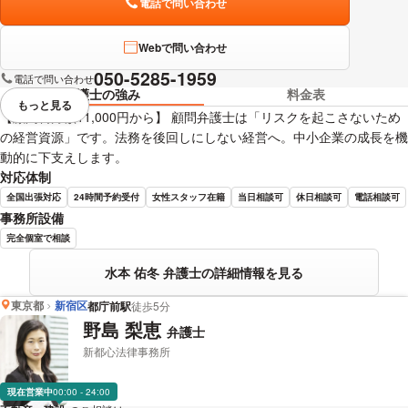
電話で問い合わせ
Webで問い合わせ
050-5285-1959
電話で問い合わせ
弁護士の強み
料金表
もっと見る
視覚的に省略されている要素を
【顧問料月額11,000円から】 顧問弁護士は「リスクを起こさないため
の経営資源」です。法務を後回しにしない経営へ。中小企業の成長を機
動的に下支えします。
対応体制
全国出張対応
24時間予約受付
女性スタッフ在籍
当日相談可
休日相談可
電話相談可
事務所設備
完全個室で相談
水本 佑冬 弁護士の詳細情報を見る
東京都
新宿区
都庁前駅
徒歩5分
野島 梨恵
弁護士
新都心法律事務所
現在営業中
00:00 - 24:00