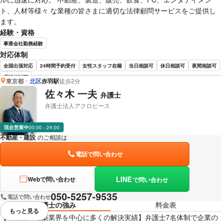
ト、人材等様々 な業種の皆さまに適切な法律顧問サービスをご提供し
ます。
経験・資格
事業会社勤務経験
対応体制
全国出張対応
24時間予約受付
女性スタッフ在籍
当日相談可
休日相談可
夜間相談可
電話相談可
東京都
北区
赤羽駅
徒歩2分
佐々木 一夫
弁護士
伊藤 健一郎 弁護士の詳細情報を見る
弁護士法人アクロピース
現在営業中
00:00 - 24:00
不動産・建設
のご相談は
下記のリンクからお問い合わせください。
電話で問い合わせ
LINE
Webで問い合わせ
で問い合わせ
050-5257-9535
電話で問い合わせ
弁護士の強み
料金表
もっと見る
視覚的に省略されている要素を
【不動産・建築業界を中心に多くの解決実績】弁護士7名体制で企業の