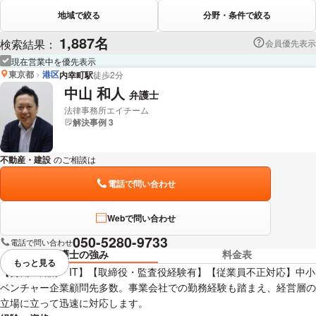
地域で絞る
分野・条件で絞る
1,887名
検索結果：
会員優先表示
現在営業中を優先表示
東京都
港区
内幸町駅
徒歩2分
中山 和人
弁護士
法律事務所エイチーム
解決事例 3
不動産・建設
のご相談は
下記のリンクからお問い合わせください。
電話で問い合わせ
Webで問い合わせ
050-5280-9733
電話で問い合わせ
弁護士の強み
料金表
もっと見る
視覚的に省略されている要素を
【労働・知財・IT】【取締役・監査役経験有】【従業員不正対応】中小
ベンチャー企業顧問先多数。事業会社での勤務経験も踏まえ、経営層の
立場に立って迅速に対応します。