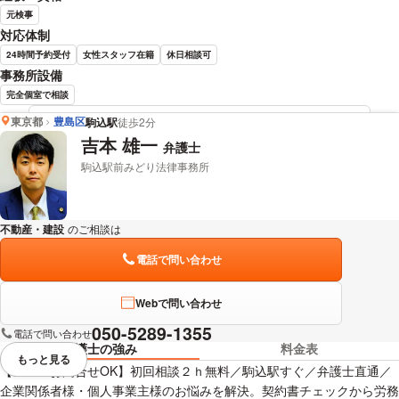
元検事
対応体制
24時間予約受付
女性スタッフ在籍
休日相談可
事務所設備
完全個室で相談
東京都
豊島区
駒込駅
徒歩2分
高橋 麻理 弁護士の詳細情報を見る
吉本 雄一
弁護士
駒込駅前みどり法律事務所
不動産・建設
のご相談は
下記のリンクからお問い合わせください。
電話で問い合わせ
Webで問い合わせ
050-5289-1355
電話で問い合わせ
弁護士の強み
料金表
もっと見る
視覚的に省略されている要素を
【メールお問合せOK】初回相談２ｈ無料／駒込駅すぐ／弁護士直通／
企業関係者様・個人事業主様のお悩みを解決。契約書チェックから労務