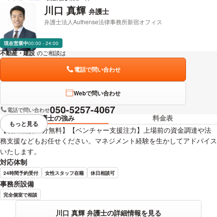
川口 真輝
弁護士
弁護士法人Authense法律事務所新宿オフィス
現在営業中
00:00 - 24:00
不動産・建設
のご相談は
下記のリンクからお問い合わせください。
電話で問い合わせ
Webで問い合わせ
050-5257-4067
電話で問い合わせ
弁護士の強み
料金表
もっと見る
視覚的に省略されている要素を
【初回相談60分無料】【ベンチャー支援注力】上場前の資金調達や法
務支援などもお任せください。マネジメント経験を生かしてアドバイス
いたします。
対応体制
24時間予約受付
女性スタッフ在籍
休日相談可
事務所設備
完全個室で相談
川口 真輝 弁護士の詳細情報を見る