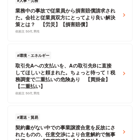
人事・労務
業務中の事故で従業員から損害賠償請求され
た。会社と従業員双方にとってより良い解決
策とは？ 【労災】【損害賠償】
依頼主 50代 男性
環境・エネルギー
取引先Aへの支払いを、Aの取引先Bに直接
してほしいと頼まれた。ちょっと待って！税
務調査で二重払いの危険あり 【買掛金】
【二重払い】
依頼主 50代 男性
運送・貿易
契約書がない中での事業譲渡合意を反故にさ
れたものの、任意交渉により合意解約で無事