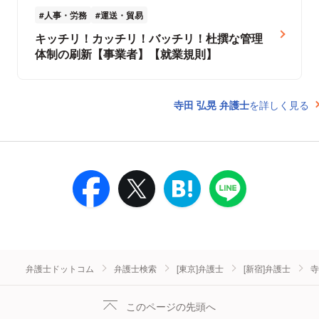
人事・労務
運送・貿易
キッチリ！カッチリ！バッチリ！杜撰な管理
体制の刷新【事業者】【就業規則】
寺田 弘晃 弁護士
を詳しく見る
弁護士ドットコム
弁護士検索
[東京]弁護士
[新宿]弁護士
寺
このページの先頭へ