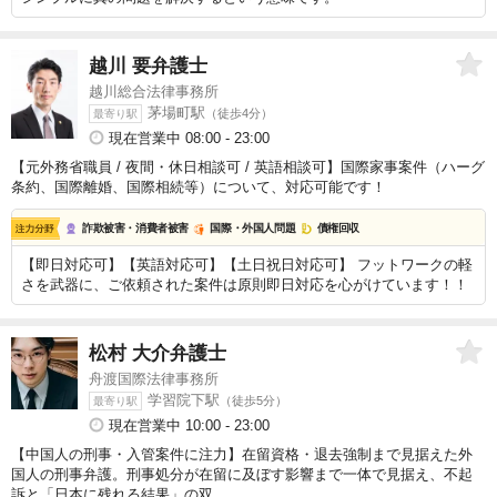
越川 要
弁護士
越川総合法律事務所
茅場町駅
（徒歩4分）
最寄り駅
現在営業中 08:00 - 23:00
【元外務省職員 / 夜間・休日相談可 / 英語相談可】国際家事案件（ハーグ
条約、国際離婚、国際相続等）について、対応可能です！
詐欺被害・消費者被害
国際・外国人問題
債権回収
【即日対応可】【英語対応可】【土日祝日対応可】 フットワークの軽
さを武器に、ご依頼された案件は原則即日対応を心がけています！！
松村 大介
弁護士
舟渡国際法律事務所
学習院下駅
（徒歩5分）
最寄り駅
現在営業中 10:00 - 23:00
【中国人の刑事・入管案件に注力】在留資格・退去強制まで見据えた外
国人の刑事弁護。刑事処分が在留に及ぼす影響まで一体で見据え、不起
訴と「日本に残れる結果」の双...