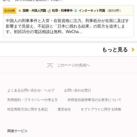
国際・外国人問題
犯罪・刑事事件
インターネット問題
（他5分野）
中国人の刑事事件と入管・在留資格に注力。刑事処分が在留に及ぼす
影響まで見据え、不起訴と「日本に残れる結果」の双方を追求しま
す。初回15分の電話相談は無料。WeCha...
もっと見る
このページの先頭へ
よくあるお問い合わせ・ヘルプ
お問い合わせ窓口
利用規約・プライバシーの考え方
外部送信規律事項の公表等について
特定商取引法に関する表記
運営会社
オプトアウトに関する情報
関連サービス