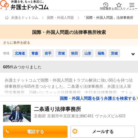
閲覧履歴
お気に入り
メニュー
弁護士ドットコム
国際・外国人問題
「国際・外国人問題」法律事務所
国際・外国人問題の法律事務所検索
さらに条件を絞る
地域
北海道
青森
岩手
宮城
秋田
山形
福島
茨城
栃木
群馬
埼玉
千葉
東京
神奈川
山梨
長野
605
件みつかりました
新潟
富山
石川
福井
岐阜
静岡
愛知
三重
弁護士ドットコムで国際・外国人問題トラブル解決に強い関心を持つ法
滋賀
京都
大阪
兵庫
奈良
和歌山
鳥取
島根
律事務所が605件見つかりました。二条通り法律事務所、弁護士法人翠
守谷事務所、川崎パシフィック法律事務所、中日本法律事務所、アトム
岡山
広島
山口
徳島
香川
愛媛
高知
福岡
国際・外国人問題を扱う弁護士を検索する
市川船橋法律事務所などの電話・メールの問合せ情報から、土日祝日の
検索結果
休日法律相談や無料相談の可否・注力している分野など、充実した専門
佐賀
長崎
熊本
大分
宮崎
鹿児島
沖縄
二条通り法律事務所
情報で心強い法律事務所をお探しください。
京都府 京都市中京区東生洲町481 ヴァルズビル603
電話する
メールする