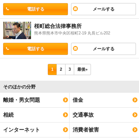
電話する
メールする
桜町総合法律事務所
熊本県熊本市中央区桜町2-19 丸長ビル202
電話する
メールする
1
2
3
最後»
そのほかの分野
離婚・男女問題
借金
相続
交通事故
インターネット
消費者被害