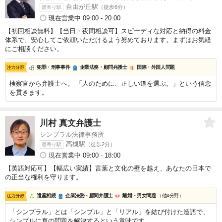
自由が丘駅
（徒歩6分）
最寄り駅
現在営業中 09:00 - 20:00
【初回相談無料】【当日・夜間相談可】スピーディな対応と納得の料金
体系で、安心してご依頼いただけるよう努めております。まずはお気軽
にご相談ください。
犯罪・刑事事件
企業法務・顧問弁護士
国際・外国人問題
検察官から弁護士へ。 「人のために、正しい道を選ぶ。」という信念
を貫きます。
川村 真文
弁護士
シンプラル法律事務所
高槻駅
（徒歩2分）
最寄り駅
現在営業中 09:00 - 18:00
【英語対応可】【幅広い実績】言葉と文化の壁を越え、あなたの日本で
の正当な権利を守ります。
遺産相続
企業法務・顧問弁護士
離婚・男女問題
（他4分野）
「シンプラル」とは「シンプル」と「リアル」を結び付けた造語で、
シンプルに真の問題を解決するという意味です。