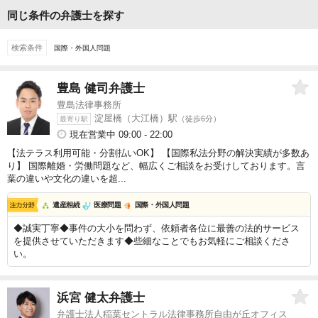
同じ条件の弁護士を探す
検索条件
国際・外国人問題
豊島 健司
弁護士
豊島法律事務所
淀屋橋（大江橋）駅
（徒歩6分）
最寄り駅
現在営業中 09:00 - 22:00
【法テラス利用可能・分割払いOK】 【国際私法分野の解決実績が多数あ
り】 国際離婚・労働問題など、幅広くご相談をお受けしております。言
葉の違いや文化の違いを超...
遺産相続
医療問題
国際・外国人問題
◆誠実丁寧◆事件の大小を問わず、依頼者各位に最善の法的サービス
を提供させていただきます◆些細なことでもお気軽にご相談くださ
い。
浜宮 健太
弁護士
弁護士法人稲葉セントラル法律事務所自由が丘オフィス