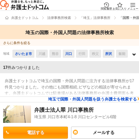
閲覧履歴
お気に入り
メニュー
弁護士ドットコム
法律事務所検索
「埼玉」法律事務所
「国際・外
埼玉の国際・外国人問題の法律事務所検索
さらに条件を絞る
地域
さいたま市
川越
熊谷
川口
行田
秩父
所沢
飯能
加須
本庄
東松山
春日部
狭山
羽生
鴻巣
深谷
17
件みつかりました
上尾
草加
越谷
蕨
戸田
入間
朝霞
志木
和光
弁護士ドットコムで埼玉の国際・外国人問題に注力する法律事務所が17
新座
桶川
久喜
北本
八潮
富士見
三郷
蓮田
件見つかりました。その他にも国際相続,ビザなどの相談が寄せられま
す。弁護士ドットコムでは駐車場がある法律事務所や弁護士費用面を考
坂戸
幸手
鶴ヶ島
日高
吉川
ふじみ野
白岡
伊奈
埼玉で国際・外国人問題を扱う弁護士を検索する
慮して法テラスを受付している法律事務所などがあります。また、国際
検索結果
離婚などを幅広く取り扱う弁護士が所属する事務所もおります。そのた
三芳
毛呂山
越生
滑川
嵐山
小川
川島
吉見
弁護士法人翠 川口事務所
め、例として「口コミの評価が高い国際・外国人で強い法律事務所や法
埼玉県 川口市本町4-1-8 川口センタービル6階
鳩山
ときがわ
横瀬
皆野
長瀞
小鹿野
東秩父
律事務所の選び方は詳しく調べたけれど、埼玉周辺の法律事務所を交通
アクセスで決めたい」などの希望にも対応することができます。国際・
美里
神川
上里
寄居
宮代
杉戸
松伏
外国人で心配事がある方は営業時間や英語などの対応言語などの条件を
電話する
メールする
踏まえて、条件に沿う法律事務所に一度相談をしてみてはいかがでしょ