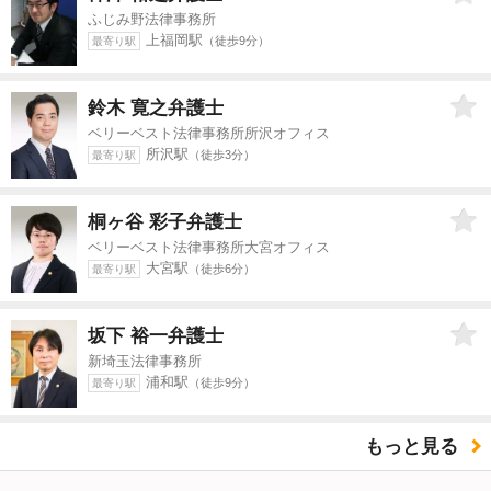
ふじみ野法律事務所
上福岡駅
（徒歩9分）
最寄り駅
鈴木 寛之
弁護士
ベリーベスト法律事務所所沢オフィス
所沢駅
（徒歩3分）
最寄り駅
桐ヶ谷 彩子
弁護士
ベリーベスト法律事務所大宮オフィス
大宮駅
（徒歩6分）
最寄り駅
坂下 裕一
弁護士
新埼玉法律事務所
浦和駅
（徒歩9分）
最寄り駅
もっと見る