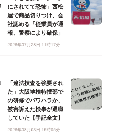
にされてて恐怖」西松
屋で商品切りつけ、会
社認める「従業員が通
報、警察により確保」
2026年07月28日 11時17分
「違法捜査を強要され
た」大阪地検特捜部で
の研修でパワハラか、
被害訴えた検事が退職
していた【手記全文】
2026年08月03日 15時05分