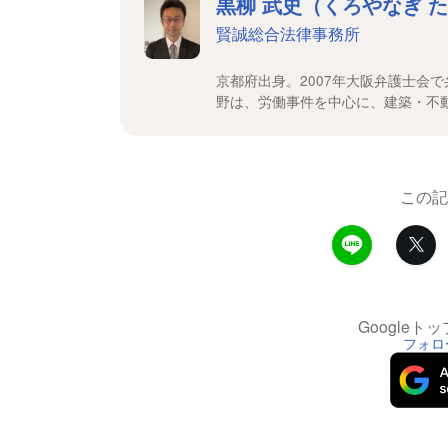
黒柳 武史（くろやなぎ 
賢誠総合法律事務所
京都府出身。2007年大阪弁護士会
野は、労働事件を中心に、建築・不
この記
Google
フォロ