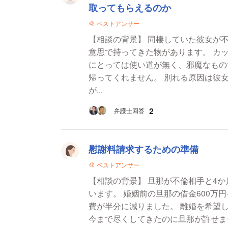
取ってもらえるのか
ベストアンサー
【相談の背景】 同棲していた彼女が不用品を置いていっ
意思で持ってきた物があります。 カ
にとっては使い道が無く、邪魔なもの
帰ってくれません。 別れる原因は彼女が家事が出来なくて、それをサポートしていたんです
が...
2
弁護士回答
慰謝料請求するための準備
ベストアンサー
【相談の背景】 旦那が不倫相手と4か
います。 婚姻前の旦那の借金600万
費が半分に減りました。 離婚を希望
今まで尽くしてきたのに旦那が許せません。 【質問1】 今ある証拠でどこ