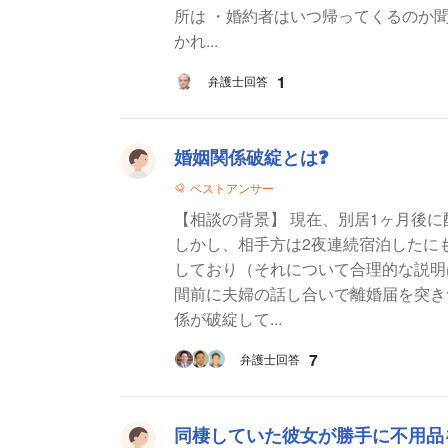
所は ・婚約者はいつ帰ってくるのか
かれ...
1
弁護士回答
婚姻関係破綻とは❓️
ベストアンサー
【相談の背景】 現在、別居1ヶ月後
しかし、相手方は2夜連続宿泊したに
しており（それについて合理的な説明
間前に夫婦の話し合いで離婚届を突き
係が破綻して...
7
弁護士回答
同棲していた彼女が勝手に不用品