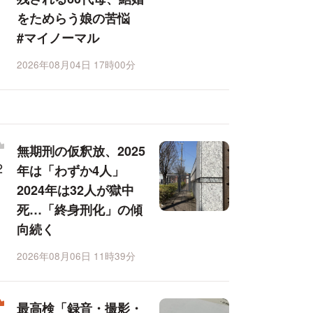
をためらう娘の苦悩
#マイノーマル
2026年08月04日 17時00分
無期刑の仮釈放、2025
年は「わずか4人」
2024年は32人が獄中
死…「終身刑化」の傾
向続く
2026年08月06日 11時39分
最高検「録音・撮影・