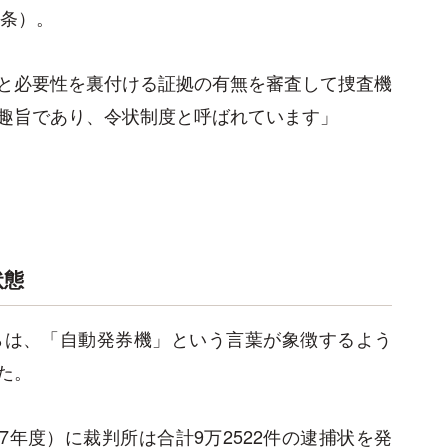
5条）。
と必要性を裏付ける証拠の有無を審査して捜査機
趣旨であり、令状制度と呼ばれています」
状態
らは、「自動発券機」という言葉が象徴するよう
た。
7年度）に裁判所は合計9万2522件の逮捕状を発