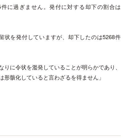
5件に過ぎません。発付に対する却下の割合は
勾留状を発付していますが、却下したのは5268件
なりに令状を濫発していることが明らかであり、
は形骸化していると言わざるを得ません」