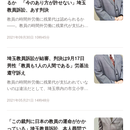
るか 「今のあり方が許せない」埼玉
教員訴訟、あす判決
教員の時間外労働に残業代は認められるか
——。教員の時間外労働に残業代が支払われ
ていないのは違法だとし...
2021年09月30日 10時45分
埼玉教員訴訟が結審、判決は9月17日
男性「教員も1人の人間である」労基法
遵守訴え
教員の時間外労働に残業代が支払われていな
いのは違法だとして、埼玉県内の市立小学校
の男性教員（62）が...
2021年05月21日 14時48分
「この裁判に日本の教員の運命がかか
っている」埼玉教員訴訟、本人尋問で