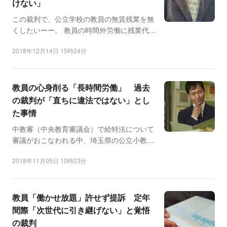
けない」
この裁判で、公立学校の教員の無賃残業を無
くしたいーー。 教員の時間外労働に残業代が
支払われていない...
2018年12月14日 15時24分
教員の心身削る「長時間労働」 過去
の裁判が「直ちに違法ではない」とし
た事情
中教審（中央教育審議会）で給特法について
審議がおこなわれる中、埼玉県の公立小教員
が9月、残業代の支払...
2018年11月05日 10時23分
教員「働かせ放題」許せず提訴 定年
間際「次世代に引き継げない」と覚悟
の裁判