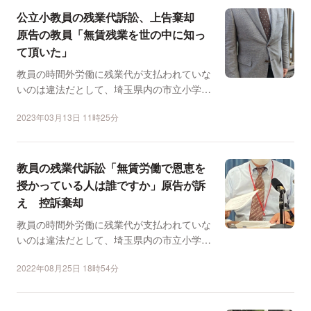
公立小教員の残業代訴訟、上告棄却
原告の教員「無賃残業を世の中に知っ
て頂いた」
教員の時間外労働に残業代が支払われていな
いのは違法だとして、埼玉県内の市立小学校
の男性教員が県に約2...
2023年03月13日 11時25分
教員の残業代訴訟「無賃労働で恩恵を
授かっている人は誰ですか」原告が訴
え 控訴棄却
教員の時間外労働に残業代が支払われていな
いのは違法だとして、埼玉県内の市立小学校
の男性教員（63）が...
2022年08月25日 18時54分