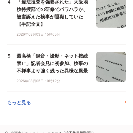
「違法捜査を強要された」大阪地
検特捜部での研修でパワハラか、
被害訴えた検事が退職していた
【手記全文】
2026年08月03日 15時05分
最高検「録音・撮影・ネット接続
禁止」記者会見に初参加、検事の
不祥事より強く残った異様な風景
2026年08月05日 10時12分
もっと見る
弁護士ドットコム
ニュース「埼玉教員超勤訴訟」