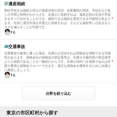
遺産相続
相続手続きは相続人同士の遺産分割の交渉、必要書類の用意、手続きなど多
くの手間と時間がかかります。弁護士に依頼すれば、遺産分割の交渉や手続
きをすべて任せることができ、納得できる相続を実現できる可能性が高まり
ます。生前に遺言作成を弁護士に依頼すれば、そもそも相続争いが起きるリ
スクを減らすことが可能です。
1
名
交通事故
交通事故の被害に遭った場合、弁護士が交渉すれば保険金を増額できる可能
性があります。保険会社の保険金の算定基準は、弁護士や裁判所の算定基準
よりも低額であることが一般的だからです。弁護士特約つき保険であれば弁
護士費用も保険金でカバーできます。適正な保険金を獲得するために弁護士
に相談しましょう。
1
名
分野を絞り込む
東京の市区町村から探す