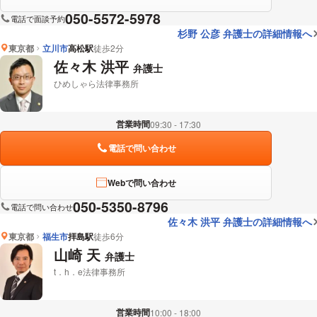
050-5572-5978
電話で面談予約
杉野 公彦 弁護士の詳細情報へ
東京都
立川市
高松駅
徒歩2分
佐々木 洪平
弁護士
ひめしゃら法律事務所
営業時間
09:30 - 17:30
電話で問い合わせ
Webで問い合わせ
050-5350-8796
電話で問い合わせ
佐々木 洪平 弁護士の詳細情報へ
東京都
福生市
拝島駅
徒歩6分
山崎 天
弁護士
t．h．e法律事務所
営業時間
10:00 - 18:00