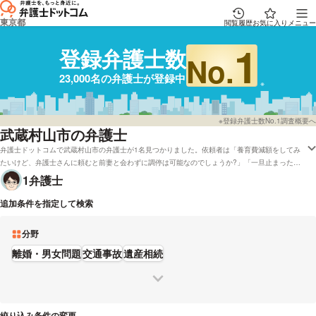
東京都
閲覧履歴
お気に入り
メニュー
1
登録弁護士数
No.
23,000名の弁護士が登録中
※登録弁護士数No.1調査概要へ
武蔵村山市の弁護士
弁護士ドットコムで武蔵村山市の弁護士が1名見つかりました。依頼者は「養育費減額をしてみ
たいけど、弁護士さんに頼むと前妻と会わずに調停は可能なのでしょうか?」「一旦止まったの
ですが、また始まったので警察にも相談しましたが、弁護士さんにお任せした方がいいので
1
弁護士
は?」といった質問を抱えております。弁護士ドットコムでは武蔵村山で着手金無料で受付して
いる弁護士や弁護士費用などの相談を電話でも応対している弁護士など、さまざまなニーズ別で
追加条件を指定して検索
調べることができます。例として「レビューが高い弁護士の選び方は下調べをしたけれど、武蔵
村山周辺の弁護士を費用で検討したい」などの要望にも対応することができます。弁護士の中に
分野
は「相談するだけでも問題が解決することがありますので,まずは気軽にご相談下さい。」「離
婚・相続・刑事・交通事故・債務整理に関する初回相談30分は無料です ので、費用を気にせず
離婚・男女問題
交通事故
遺産相続
ご相談の上でご判断いただけます。」とおっしゃる方もおります。経歴や営業時間などの条件を
踏まえて、自分に合った法律事務所や弁護士に電話またはメールをしてみてはいかがでしょう
か。
絞り込み条件の変更