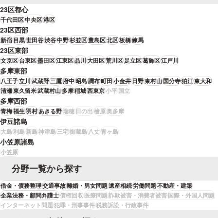
23区都心
千代田区
中央区
港区
23区西部
新宿
目黒
世田谷
渋谷
中野
杉並区
豊島区
北区
板橋
練馬
23区東部
文京区
台東区
墨田区
江東区
品川
大田区
荒川区
足立区
葛飾区
江戸川
多摩東部
八王子
立川
武蔵野
三鷹
府中
昭島
調布
町田
小金井
日野
東村山
国分寺
狛江
東大和
清瀬
東久留米
武蔵村山
多摩
稲城
西東京
小平
国立
多摩西部
青梅
福生
羽村
あきる野
瑞穂
日の出
檜原
奥多摩
伊豆諸島
大島
利島
新島
神津島
三宅
御蔵島
八丈
青ヶ島
小笠原諸島
小笠原
分野一覧から探す
借金・債務整理
交通事故
離婚・男女問題
遺産相続
労働問題
不動産・建築
企業法務・顧問弁護士
債権回収
医療問題
詐欺被害・消費者被害
国際・外国人問題
インターネット問題
犯罪・刑事事件
税務訴訟・行政事件