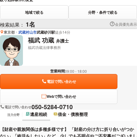
地域で絞る
分野・条件で絞る
1名
検索結果：
会員優先表示
東京都
武蔵村山市
武蔵砂川駅
徒歩14分
福武 功蔵
弁護士
福武功蔵法律事務所
営業時間
09:00 - 18:00
電話で問い合わせ
Webで問い合わせ
050-5284-0710
電話で問い合わせ
遺産相続
借金・債務整理
注力分野
【財産や親族関係は多種多様です】 「財産の分け方に折り合いがつか
ない」「終活をしたい」など、少しでも不明点やご不安事がございまし