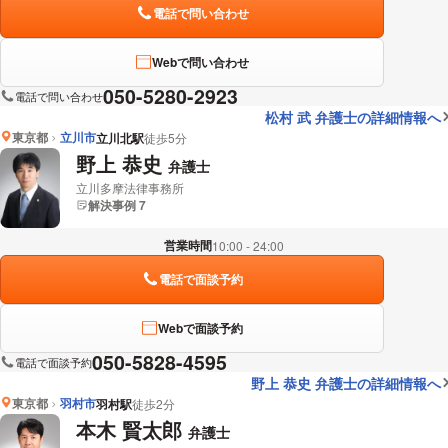
電話で問い合わせ
Webで問い合わせ
050-5280-2923
電話で問い合わせ
松村 武 弁護士の詳細情報へ
東京都
立川市
立川北駅
徒歩5分
野上 恭史
弁護士
立川多摩法律事務所
解決事例 7
営業時間
10:00 - 24:00
電話で面談予約
Webで面談予約
050-5828-4595
電話で面談予約
野上 恭史 弁護士の詳細情報へ
東京都
羽村市
羽村駅
徒歩2分
本木 賢太郎
弁護士