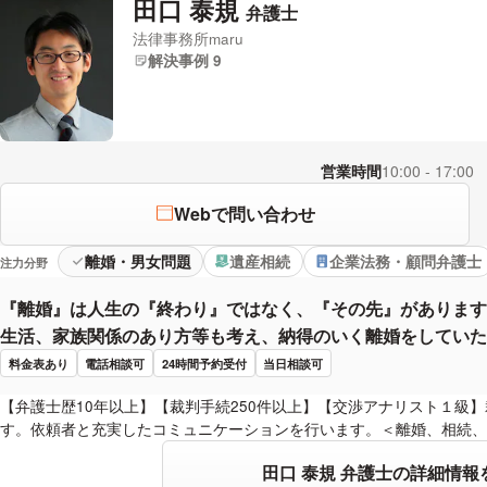
田口 泰規
弁護士
法律事務所maru
解決事例 9
営業時間
10:00 - 17:00
Webで問い合わせ
離婚・男女問題
遺産相続
企業法務・顧問弁護士
注力分野
『離婚』は人生の『終わり』ではなく、『その先』があります
生活、家族関係のあり方等も考え、納得のいく離婚をしていた
料金表あり
電話相談可
24時間予約受付
当日相談可
【弁護士歴10年以上】【裁判手続250件以上】【交渉アナリスト１級
す。依頼者と充実したコミュニケーションを行います。＜離婚、相続、
田口 泰規 弁護士の詳細情報