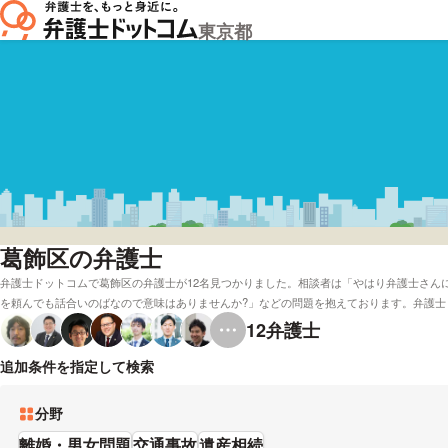
東京都
葛飾区の弁護士
弁護士ドットコムで葛飾区の弁護士が12名見つかりました。相談者は「やはり弁護士さん
を頼んでも話合いのばなので意味はありませんか?」などの問題を抱えております。弁護士
る弁護士や葛飾区で着手金無料で面談している弁護士といった色々な条件で探すことがで
12
弁護士
などはだいたいチェックしたけど、葛飾区周辺の法律事務所の弁護士を料金で検討したい
中には「私は,そのような方が気軽に相談できる親しみやすい弁護士になれるように心掛け
追加条件を指定して検索
ことを心掛けています。」とおっしゃる方もおります。資格や報酬基準などの条件を踏ま
もご検討ください。
分野
離婚・男女問題
交通事故
遺産相続