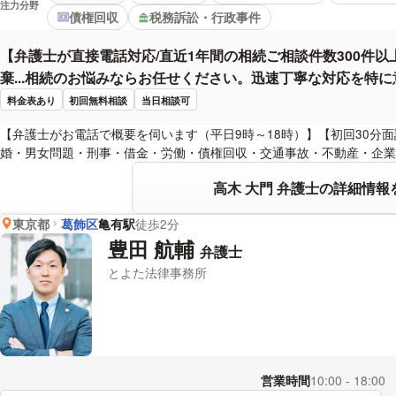
注力分野
債権回収
税務訴訟・行政事件
【弁護士が直接電話対応/直近1年間の相続ご相談件数300件
棄...相続のお悩みならお任せください。迅速丁寧な対応を特
料金表あり
初回無料相談
当日相談可
【弁護士がお電話で概要を伺います（平日9時～18時）】【初回30分
婚・男女問題・刑事・借金・労働・債権回収・交通事故・不動産・企業
高木 大門 弁護士の詳細情報
東京都
葛飾区
亀有駅
徒歩2分
豊田 航輔
弁護士
とよた法律事務所
営業時間
10:00 - 18:00