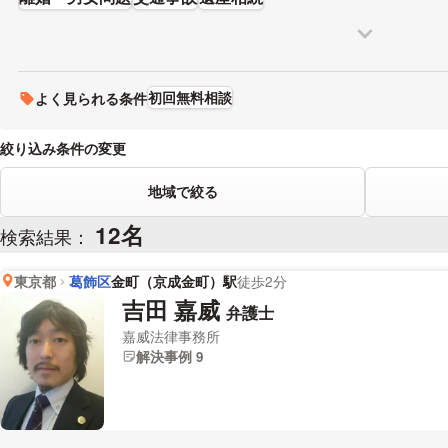
初回無料相談
よく見られる条件
絞り込み条件の変更
地域で絞る
12名
検索結果：
東京都
葛飾区
金町（京成金町）駅
徒歩2分
吉田 嘉威
弁護士
嘉威法律事務所
解決事例 9