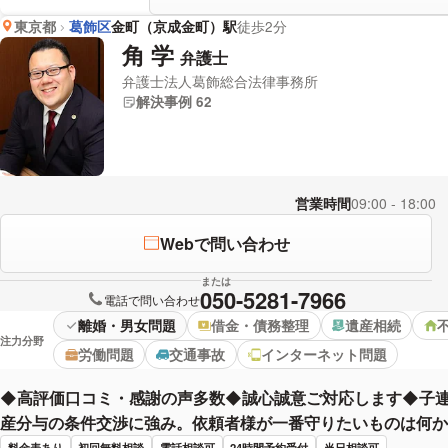
東京都
葛飾区
金町（京成金町）駅
徒歩2分
角 学
弁護士
弁護士法人葛飾総合法律事務所
解決事例 62
営業時間
09:00 - 18:00
Webで問い合わせ
または
050-5281-7966
電話で問い合わせ
離婚・男女問題
借金・債務整理
遺産相続
注力分野
労働問題
交通事故
インターネット問題
◆高評価口コミ・感謝の声多数◆誠心誠意ご対応します◆子
産分与の条件交渉に強み。依頼者様が一番守りたいものは何か
料金表あり
初回無料相談
電話相談可
24時間予約受付
当日相談可