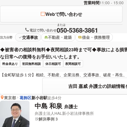
営業時間
11:00 - 15:00
Webで問い合わせ
または
050-5368-3861
電話で問い合わせ
交通事故
不動産・建築
借金・債務整理
注力分野
◆被害者の相談料無料◆夜間相談23時まで可◆事故による損
な日常への復帰をお手伝いいたします。
料金表あり
初回無料相談
休日相談可
夜間相談可
【金町駅徒歩１分】相続、不動産、企業法務、交通事故、破産・再生、
吉田 嘉威 弁護士の詳細情報
東京都
葛飾区
新小岩駅
徒歩4分
中島 和泉
弁護士
弁護士法人HAL新小岩法律事務所
解決事例 3