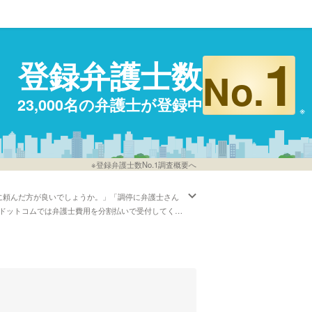
1
登録弁護士数
No.
23,000名の弁護士が登録中
※登録弁護士数No.1調査概要へ
に頼んだ方が良いでしょうか。」「調停に弁護士さん
ドットコムでは弁護士費用を分割払いで受付してくれ
きます。具体的には「レビューが良い弁護士の選び方
」などのニーズにも応じることができます。弁護士の
ています。」「くどいくらいに分かりやすく説明する
えて、希望に適した弁護士に一度相談をしてみること