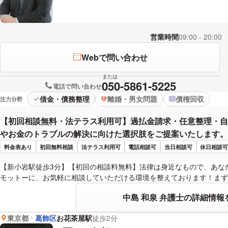
営業時間
09:00 - 20:00
Webで問い合わせ
または
050-5861-5225
電話で問い合わせ
借金・債務整理
離婚・男女問題
債権回収
注力分野
【初回相談無料・法テラス利用可】過払金請求・任意整理・自
やお金のトラブルの解決に向けた選択肢をご提案いたします。
料金表あり
初回無料相談
法テラス利用可
電話相談可
当日相談可
休日相談
【新小岩駅徒歩3分】【初回の相談料無料】法律は身近なもので、あな
モットーに、お気軽に相談していただける環境を整えております！まず
中島 和泉 弁護士の詳細情報
東京都
葛飾区
お花茶屋駅
徒歩2分