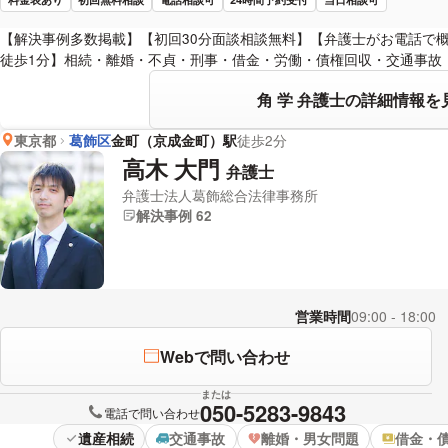
【解決事例多数掲載】【初回30分面談相談無料】【弁護士がお電話で概
徒歩1分】相続・離婚・不貞・刑事・借金・労働・債権回収・交通事故
角 学 弁護士の詳細情報を
東京都
葛飾区
金町（京成金町）駅
徒歩2分
高木 大門
弁護士
弁護士法人葛飾総合法律事務所
解決事例 62
営業時間
09:00 - 18:00
Webで問い合わせ
または
050-5283-9843
電話で問い合わせ
遺産相続
交通事故
離婚・男女問題
借金・