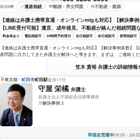
遺産相続
離婚・男女問題
不動産・建築
注力分野
【連絡は弁護士携帯直通・オンラインmtgも対応】【解決事
【LINE受付可能】遺言、成年後見、不動産が絡んだ相続問題
料金表あり
電話相談可
24時間予約受付
当日相談可
休日相談可
夜間相談可
【連絡は弁護士携帯直通・オンラインmtgも対応】【解決事例多数】【L
産問題に注力してきた弁護士が解決へと導きます。まずは、ご連絡くだ
笠木 貴裕 弁護士の詳細情報
東京都
町田市
町田駅
徒歩11分
守屋 栄橘
弁護士
弁護士法人守屋綜合法律事務所
解決事例 2
現在営業中
09:00 - 24:0