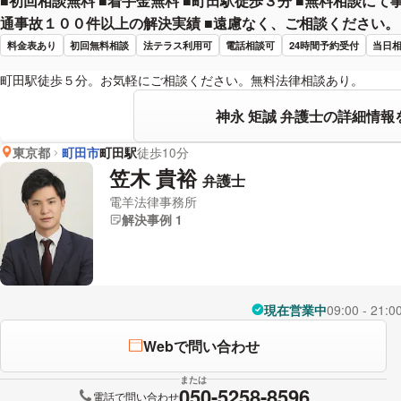
■初回相談無料 ■着手金無料 ■町田駅徒歩３分 ■無料相談にて
通事故１００件以上の解決実績 ■遠慮なく、ご相談ください。
料金表あり
初回無料相談
法テラス利用可
電話相談可
24時間予約受付
当日
町田駅徒歩５分。お気軽にご相談ください。無料法律相談あり。
神永 矩誠 弁護士の詳細情報
東京都
町田市
町田駅
徒歩10分
笠木 貴裕
弁護士
電羊法律事務所
解決事例 1
現在営業中
09:00 - 21:0
Webで問い合わせ
または
050-5258-8596
電話で問い合わせ