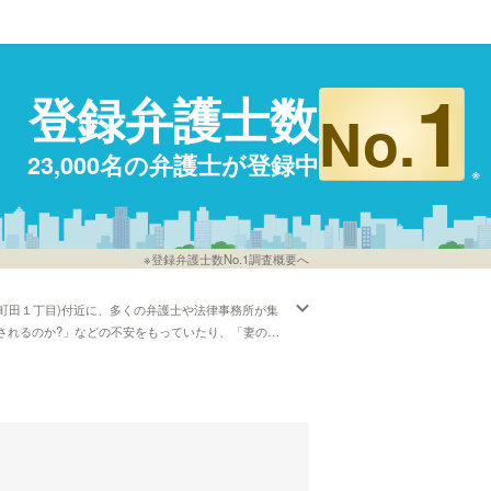
1
登録弁護士数
No.
23,000名の弁護士が登録中
※登録弁護士数No.1調査概要へ
町田１丁目)付近に、多くの弁護士や法律事務所が集
求されるのか?」などの不安をもっていたり、「妻の代
いった悩みを抱えております。弁護士ドットコムでは
している弁護士といった様々な条件で探すことができ
弁護士を実績で比較したい」などの希望にも対応する
な研鑽を怠らず、皆様のお力になれるよう努力いたし
。本サイトに登録している弁護士から、資格や英語な
めします。"