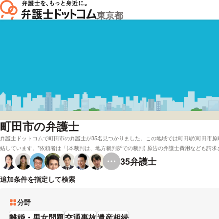
東京都
町田市の弁護士
弁護士ドットコムで町田市の弁護士が35名見つかりました。この地域では町田駅(町田市原
結しています。"依頼者は「(本裁判は、地方裁判所での裁判) 原告の弁護士費用なども請
理人の知人弁護士から口添えしてもらいうまくまとめてもらう→それを探すのが困難?」と
35
弁護士
電話相談を無料で応対してくれる町田の弁護士や弁護士費用面を考慮して法テラスを対応
ます。例えば「評判が良い弁護士の選び方などはほとんどチェックしたけど、町田近くの
追加条件を指定して検索
ことができます。弁護士の中には「これまでの豊富な経験・実績を生かし、また日々新た
ます。」「ほんのちょっとの勇気を出してご相談ください。」とおっしゃる方もおります
分野
どの対応言語などの希望を考慮して、自身にあう弁護士に一度相談をしてみることをおすす
離婚・男女問題
交通事故
遺産相続