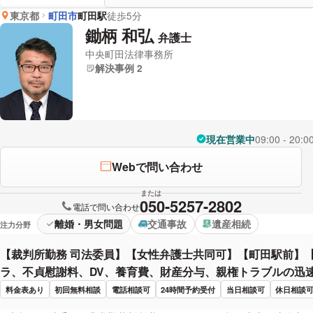
東京都
町田市
町田駅
徒歩5分
鋤柄 和弘
弁護士
中央町田法律事務所
解決事例 2
現在営業中
09:00 - 20:0
Webで問い合わせ
または
050-5257-2802
電話で問い合わせ
離婚・男女問題
交通事故
遺産相続
注力分野
【裁判所勤務 司法委員】【女性弁護士共同可】【町田駅前】
ラ、不貞慰謝料、DV、養育費、財産分与、親権トラブルの迅
料金表あり
初回無料相談
電話相談可
24時間予約受付
当日相談可
休日相談