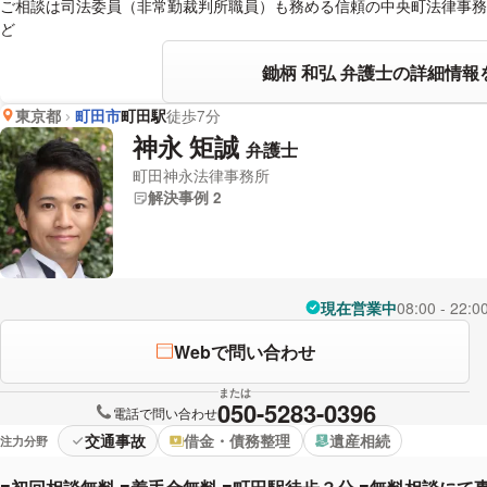
ご相談は司法委員（非常勤裁判所職員）も務める信頼の中央町法律事務
ど
鋤柄 和弘 弁護士の詳細情報
東京都
町田市
町田駅
徒歩7分
神永 矩誠
弁護士
町田神永法律事務所
解決事例 2
現在営業中
08:00 - 22:0
Webで問い合わせ
または
050-5283-0396
電話で問い合わせ
交通事故
借金・債務整理
遺産相続
注力分野