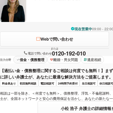
現在営業中
09:00 - 22:0
Webで問い合わせ
または
0120-192-010
電話で問い合わせ
借金・債務整理
離婚・男女問題
遺産相続
注力分野
【過払い金・債務整理に関するご相談は何度でも無料！】まず
に詳しい弁護士が、あなたに最適な解決方法をご提案します。
料金表あり
初回無料相談
電話相談可
24時間予約受付
当日相談可
休日相談
相談は一部を除き、＜何度でも無料＞。債務整理、浮気・不倫慰謝料、
士が、全国ネットワークと安心の費用保証を活かし、あなたの新たな一
小松 浩子 弁護士の詳細情報