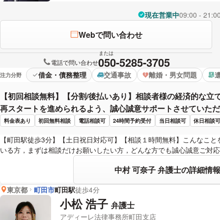
現在営業中
09:00 - 21:0
Webで問い合わせ
または
050-5285-3705
電話で問い合わせ
借金・債務整理
交通事故
離婚・男女問題
注力分野
【初回相談無料】【分割/後払いあり】相談者様の経済的な立
再スタートを進められるよう、誠心誠意サポートさせていただ
料金表あり
初回無料相談
電話相談可
24時間予約受付
当日相談可
休日相談
【町田駅徒歩3分】【土日祝日対応可】【相談１時間無料】こんなこと
いる方，まずは相談だけお願いしたい方，どんな方でも誠心誠意ご対応
中村 可奈子 弁護士の詳細情
東京都
町田市
町田駅
徒歩4分
小松 浩子
弁護士
アディーレ法律事務所町田支店