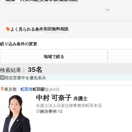
初回無料相談
よく見られる条件
絞り込み条件の変更
地域で絞る
35名
検索結果：
現在営業中を優先表示
東京都
町田市
町田駅
徒歩4分
中村 可奈子
弁護士
弁護士法人日栄法律事務所町田本店
解決事例 12