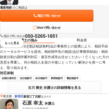
遺産相続
のご相談は
下記のリンクからお問い合わせください。
電話で問い合わせ
Webで問い合わせ
050-5265-1851
電話で問い合わせ
弁護士の強み
料金表
もっと見る
視覚的に省略されている要素を
[四谷三丁目駅1分][電話相談無料]会計事務所との提携により、相続手続
のトータルサービスを提供。相続税申告の相談(会計事務所経由)・相続
財産分割の調停審判対応・遺言作成等お任せください！亡くなった方の
意思を尊重し、何が相続人全員の今後にとっていい解決かを第一に考
え、取り組みます。
対応体制
全国出張対応
当日相談可
休日相談可
夜間相談可
電話相談可
古川 穣史 弁護士の詳細情報を見る
東京都
新宿区
新宿三丁目駅
徒歩4分
石原 幸太
弁護士
石原綜合法律事務所