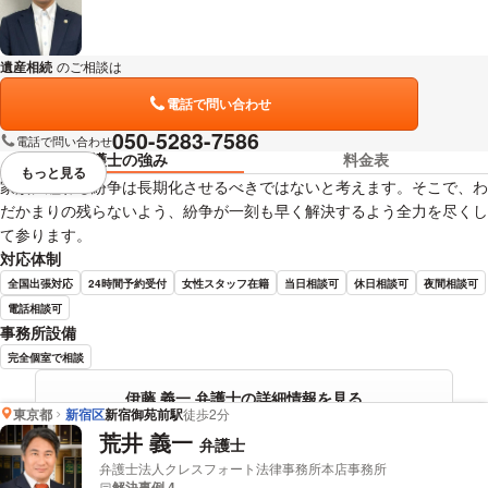
遺産相続
のご相談は
下記のリンクからお問い合わせください。
電話で問い合わせ
050-5283-7586
電話で問い合わせ
弁護士の強み
料金表
もっと見る
視覚的に省略されている要素を
家族に纏わる紛争は長期化させるべきではないと考えます。そこで、わ
だかまりの残らないよう、紛争が一刻も早く解決するよう全力を尽くし
て参ります。
対応体制
全国出張対応
24時間予約受付
女性スタッフ在籍
当日相談可
休日相談可
夜間相談可
電話相談可
事務所設備
完全個室で相談
伊藤 義一 弁護士の詳細情報を見る
東京都
新宿区
新宿御苑前駅
徒歩2分
荒井 義一
弁護士
弁護士法人クレスフォート法律事務所本店事務所
解決事例 4