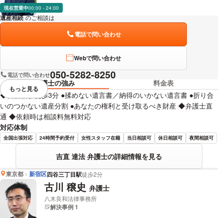
現在営業中
00:00 - 24:00
遺産相続
のご相談は
下記のリンクからお問い合わせください。
電話で問い合わせ
Webで問い合わせ
050-5282-8250
電話で問い合わせ
弁護士の強み
料金表
もっと見る
視覚的に省略されている要素を
◆西新宿駅徒歩3分 ●揉めない遺言書／納得のいかない遺言書 ●折り合
いのつかない遺産分割 ●あなたの権利と受け取るべき財産 ◆弁護士直
通 ◆依頼時は相談料無料対応
対応体制
全国出張対応
24時間予約受付
女性スタッフ在籍
当日相談可
休日相談可
夜間相談可
吉直 達法 弁護士の詳細情報を見る
東京都
新宿区
四谷三丁目駅
徒歩2分
古川 穣史
弁護士
八木良和法律事務所
解決事例 1