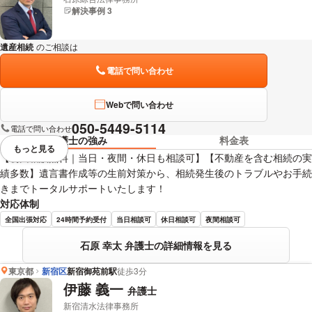
解決事例 3
遺産相続
のご相談は
下記のリンクからお問い合わせください。
電話で問い合わせ
Webで問い合わせ
050-5449-5114
電話で問い合わせ
弁護士の強み
料金表
もっと見る
視覚的に省略されている要素を
【初回相談無料｜当日・夜間・休日も相談可】【不動産を含む相続の実
績多数】遺言書作成等の生前対策から、相続発生後のトラブルやお手続
きまでトータルサポートいたします！
対応体制
全国出張対応
24時間予約受付
当日相談可
休日相談可
夜間相談可
石原 幸太 弁護士の詳細情報を見る
東京都
新宿区
新宿御苑前駅
徒歩3分
伊藤 義一
弁護士
新宿清水法律事務所