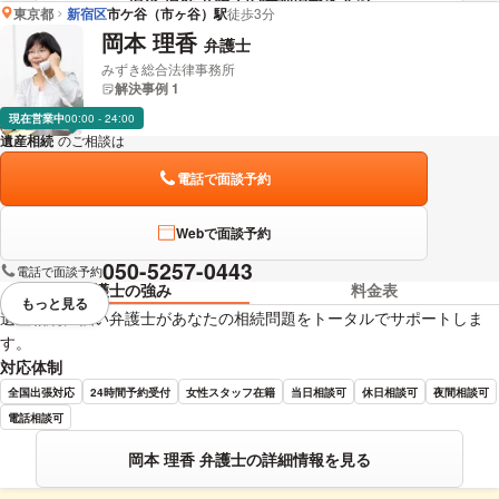
東京都
新宿区
市ケ谷（市ヶ谷）駅
徒歩3分
岡本 理香
弁護士
みずき総合法律事務所
解決事例 1
現在営業中
00:00 - 24:00
遺産相続
のご相談は
下記のリンクからお問い合わせください。
電話で面談予約
Webで面談予約
050-5257-0443
電話で面談予約
弁護士の強み
料金表
もっと見る
視覚的に省略されている要素を
遺産相続に強い弁護士があなたの相続問題をトータルでサポートしま
す。
対応体制
全国出張対応
24時間予約受付
女性スタッフ在籍
当日相談可
休日相談可
夜間相談可
電話相談可
岡本 理香 弁護士の詳細情報を見る