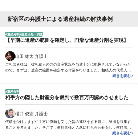
新宿区の弁護士による遺産相続の解決事例
遺産分割
財産目録・調査
【早期に遺産の範囲を確定し、円滑な遺産分割を実現】
山田 雄太 弁護士
ご相談者様は、被相続人の方の資産状況を当然十分に把握されていなかった
ので、まずは、遺産の範囲を確定する作業を行いました。相続人の代理人と
【早期に遺産
続きを読む
して、存在が分かっている預金通帳の残高照会及び取引履歴の開示を行うと
ともに、存在がわかっていない銀行預金等がないかということで、考え得る
様々な銀行（や証券会社等）に照会をかけました。結果、新たに銀行預金が
遺産分割
発見され、遺産の範囲を確定することができました。そのうえで、相続人に
相手方の隠した財産分を裁判で数百万円認めさせました
なるご兄弟にご連絡をし、遺産分割の話し合いを進めることにしました。相
続人の中で、お一人、ご相談者様らと疎遠になっているご兄弟がいらっしゃ
り、円滑な話し合いができるか懸念がありましたが、丁寧に、遺産としてど
櫻井 俊宏 弁護士
のようなものがあるかを説明し結果、こちらの提案する遺産分割案も了承し
依頼を受け，まず相手方に依頼を受けた旨の連絡をする前に，証拠を収集す
て頂けました。
ることを考えました。そこで，依頼者様と入念に打ち合わせをし，依頼者様
相手方の隠し
続きを読む
に，私達の前で，録音をしながら相手方に対し電話をしてもらい，現金が存