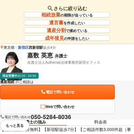
さらに絞り込む
相続放棄
の期限が迫っている
遺言書
を作成したい
遺産分割
で揉めている
成年後見
の申請をしたい
東京都
新宿区
西新宿駅
徒歩4分
嘉数 英恵
弁護士
弁護士法人Authense法律事務所新宿オフィス
現在営業中
00:00 - 24:00
遺産相続
のご相談は
下記のリンクからお問い合わせください。
電話で問い合わせ
Webで問い合わせ
050-5284-8036
電話で問い合わせ
弁護士の強み
料金表
もっと見る
視覚的に省略されている要素を
【初回相談60分無料】【新宿駅徒歩7分】【ご相談件数3,000件超（事