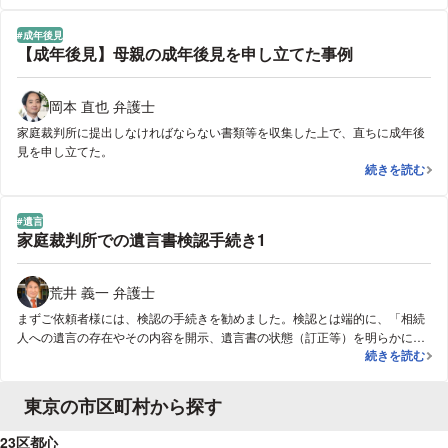
在するかのような発言を引き出しました。その後私達が提起した裁判では，
この録音が大きな証拠となり，数百万円の支払いをしてもらう和解を成立さ
成年後見
せることができました。
【成年後見】母親の成年後見を申し立てた事例
岡本 直也 弁護士
家庭裁判所に提出しなければならない書類等を収集した上で、直ちに成年後
見を申し立てた。
【成年後見】
続きを読む
遺言
家庭裁判所での遺言書検認手続き1
荒井 義一 弁護士
まずご依頼者様には、検認の手続きを勧めました。検認とは端的に、「相続
人への遺言の存在やその内容を開示、遺言書の状態（訂正等）を明らかにし
家庭裁判所での
続きを読む
て、遺言書の偽造を防止するための手続き」だということも説明させていた
だきました。弊所では、家庭裁判所で遺言書検認の申請手続きをしました。
東京の市区町村から探す
23区都心