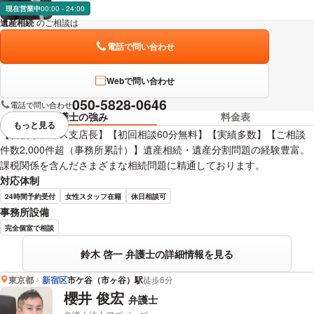
現在営業中
00:00 - 24:00
遺産相続
のご相談は
下記のリンクからお問い合わせください。
電話で問い合わせ
Webで問い合わせ
050-5828-0646
電話で問い合わせ
弁護士の強み
料金表
もっと見る
視覚的に省略されている要素を
【新宿オフィス支店長】【初回相談60分無料】【実績多数】【ご相談
件数2,000件超（事務所累計）】遺産相続・遺産分割問題の経験豊富。
課税関係を含んださまざまな相続問題に精通しております。
対応体制
24時間予約受付
女性スタッフ在籍
休日相談可
事務所設備
完全個室で相談
鈴木 啓一 弁護士の詳細情報を見る
東京都
新宿区
市ケ谷（市ヶ谷）駅
徒歩6分
櫻井 俊宏
弁護士