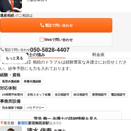
遺産相続
のご相談は
下記のリンクからお問い合わせください。
電話で問い合わせ
Webで問い合わせ
050-5828-4407
電話で問い合わせ
弁護士の強み
料金表
もっと見る
視覚的に省略されている要素を
【他士業と連携】相続のトラブルは経験豊富な弁護士にお任せくださ
い。紛争予防にも力を入れております。
経験・資格
冤罪弁護経験
再審弁護経験
対応体制
24時間予約受付
女性スタッフ在籍
当日相談可
休日相談可
夜間相談可
電話相談可
事務所設備
完全個室で相談
バリアフリー
荒井 義一 弁護士の詳細情報を見る
東京都
新宿区
新宿御苑前駅
徒歩3分
清水 信寿