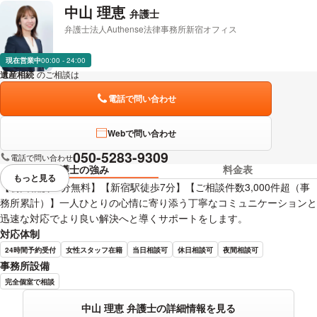
完全個室で相談
中山 理恵
弁護士
弁護士法人Authense法律事務所新宿オフィス
櫻井 俊宏 弁護士の詳細情報を見る
現在営業中
00:00 - 24:00
遺産相続
のご相談は
下記のリンクからお問い合わせください。
電話で問い合わせ
Webで問い合わせ
050-5283-9309
電話で問い合わせ
弁護士の強み
料金表
もっと見る
視覚的に省略されている要素を
【初回相談60分無料】【新宿駅徒歩7分】【ご相談件数3,000件超（事
務所累計）】一人ひとりの心情に寄り添う丁寧なコミュニケーションと
迅速な対応でより良い解決へと導くサポートをします。
対応体制
24時間予約受付
女性スタッフ在籍
当日相談可
休日相談可
夜間相談可
事務所設備
完全個室で相談
中山 理恵 弁護士の詳細情報を見る