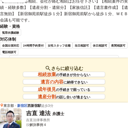
【不動産がある相続、会社が絡む相続はお任せ下さい】【相続案件の実
績・経験多数】【遺産分割・遺留分】【家族信託】【遺言書作成】【遺
言無効】【新宿御苑前駅徒歩１分】新宿御苑前駅から徒歩１分、ＷＥＢ
会議も可能です。
経験・資格
冤罪弁護経験
対応体制
全国出張対応
24時間予約受付
女性スタッフ在籍
当日相談可
休日相談可
夜間相談可
電話相談可
岡本 直也 弁護士の詳細情報を見る
さらに絞り込む
相続放棄
の手続きが分からない
遺言の内容
に納得できない
成年後見
の手続きで困っている
遺産分割
の話し合いが進まない
東京都
新宿区
西新宿駅
徒歩3分
吉直 達法
弁護士
吉直法律事務所
解決事例 4