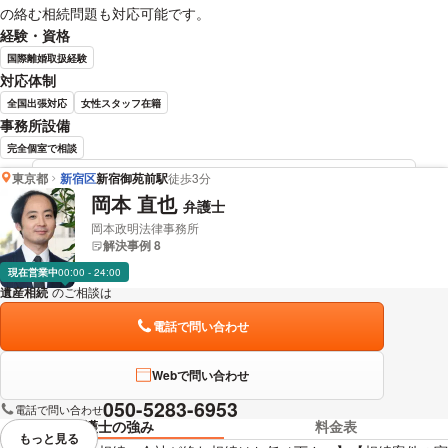
の絡む相続問題も対応可能です。
経験・資格
国際離婚取扱経験
対応体制
全国出張対応
女性スタッフ在籍
事務所設備
完全個室で相談
東京都
新宿区
新宿御苑前駅
徒歩3分
野島 梨恵 弁護士の詳細情報を見る
岡本 直也
弁護士
岡本政明法律事務所
解決事例 8
現在営業中
00:00 - 24:00
遺産相続
のご相談は
下記のリンクからお問い合わせください。
電話で問い合わせ
Webで問い合わせ
050-5283-6953
電話で問い合わせ
弁護士の強み
料金表
もっと見る
視覚的に省略されている要素を