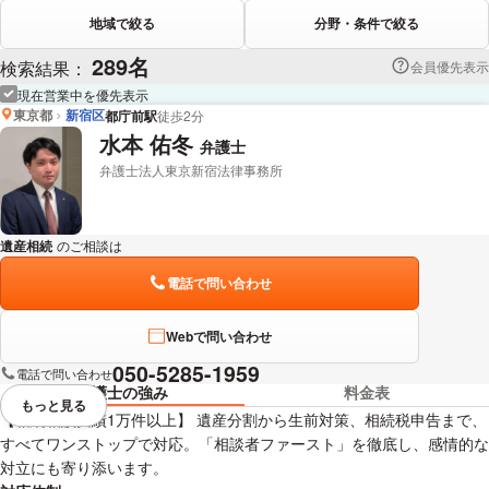
地域で絞る
分野・条件で絞る
289名
検索結果：
会員優先表示
現在営業中を優先表示
東京都
新宿区
都庁前駅
徒歩2分
水本 佑冬
弁護士
弁護士法人東京新宿法律事務所
遺産相続
のご相談は
下記のリンクからお問い合わせください。
電話で問い合わせ
Webで問い合わせ
050-5285-1959
電話で問い合わせ
弁護士の強み
料金表
もっと見る
視覚的に省略されている要素を
【相続相談実績1万件以上】 遺産分割から生前対策、相続税申告まで、
すべてワンストップで対応。「相談者ファースト」を徹底し、感情的な
対立にも寄り添います。