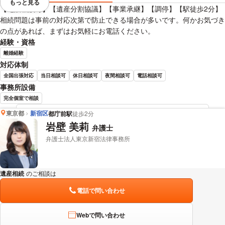
もっと見る
視覚的に省略されている要素を
【電話相談可】【遺産分割協議】【事業承継】【調停】【駅徒歩2分】
相続問題は事前の対応次第で防止できる場合が多いです。何かお気づき
の点があれば、まずはお気軽にお電話ください。
経験・資格
離婚経験
対応体制
全国出張対応
当日相談可
休日相談可
夜間相談可
電話相談可
事務所設備
完全個室で相談
東京都
新宿区
都庁前駅
徒歩2分
奥野 剛史 弁護士の詳細情報を見る
岩壁 美莉
弁護士
弁護士法人東京新宿法律事務所
遺産相続
のご相談は
下記のリンクからお問い合わせください。
電話で問い合わせ
Webで問い合わせ