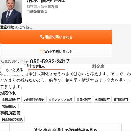
弁護士
新宿清水法律事務所
解決事例 3
遺産相続
のご相談は
下記のリンクからお問い合わせください。
電話で問い合わせ
Webで問い合わせ
050-5282-3417
電話で問い合わせ
弁護士の強み
料金表
もっと見る
視覚的に省略されている要素を
家族に纏わる紛争は長期化させるべきではないと考えます。そこで、わ
だかまりの残らないよう、紛争が一刻も早く解決するよう全力を尽くし
て参ります。
対応体制
全国出張対応
24時間予約受付
女性スタッフ在籍
当日相談可
休日相談可
夜間相談可
電話相談可
事務所設備
完全個室で相談
清水 信寿 弁護士の詳細情報を見る