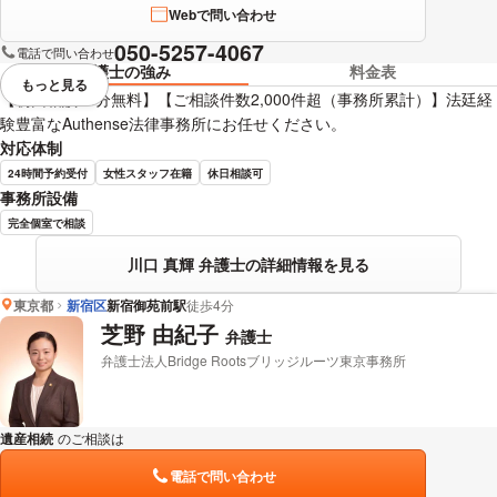
Webで問い合わせ
050-5257-4067
電話で問い合わせ
弁護士の強み
料金表
もっと見る
視覚的に省略されている要素を
【初回相談60分無料】【ご相談件数2,000件超（事務所累計）】法廷経
験豊富なAuthense法律事務所にお任せください。
対応体制
24時間予約受付
女性スタッフ在籍
休日相談可
事務所設備
完全個室で相談
川口 真輝 弁護士の詳細情報を見る
東京都
新宿区
新宿御苑前駅
徒歩4分
芝野 由紀子
弁護士
弁護士法人Bridge Rootsブリッジルーツ東京事務所
遺産相続
のご相談は
下記のリンクからお問い合わせください。
電話で問い合わせ