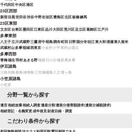
千代田区
中央区
港区
23区西部
新宿
目黒
世田谷
渋谷
中野
杉並区
豊島区
北区
板橋
練馬
23区東部
文京区
台東区
墨田区
江東区
品川
大田区
荒川区
足立区
葛飾区
江戸川
多摩東部
八王子
立川
武蔵野
三鷹
府中
昭島
調布
町田
日野
国分寺
狛江
東大和
清瀬
東久留米
武蔵村山
多摩
稲城
西東京
小金井
小平
東村山
国立
多摩西部
青梅
福生
羽村
あきる野
瑞穂
日の出
檜原
奥多摩
伊豆諸島
大島
利島
新島
神津島
三宅
御蔵島
八丈
青ヶ島
小笠原諸島
小笠原
分野一覧から探す
遺言
相続放棄
相続人調査
遺産分割
遺留分侵害額請求(遺留分減殺請求)
相続登記・名義変更
成年後見
財産目録・調査
こだわり条件から探す
初回無料相談
法テラス利用可能
電話相談できる