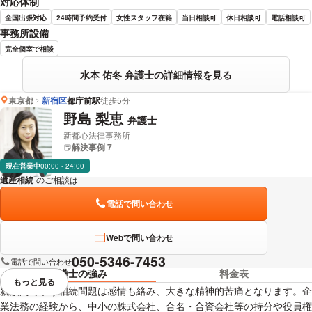
対応体制
全国出張対応
24時間予約受付
女性スタッフ在籍
当日相談可
休日相談可
電話相談可
事務所設備
完全個室で相談
水本 佑冬 弁護士の詳細情報を見る
東京都
新宿区
都庁前駅
徒歩5分
野島 梨恵
弁護士
新都心法律事務所
解決事例 7
現在営業中
00:00 - 24:00
遺産相続
のご相談は
下記のリンクからお問い合わせください。
電話で問い合わせ
Webで問い合わせ
050-5346-7453
電話で問い合わせ
弁護士の強み
料金表
もっと見る
視覚的に省略されている要素を
親族間で争う相続問題は感情も絡み、大きな精神的苦痛となります。企
業法務の経験から、中小の株式会社、合名・合資会社等の持分や役員権