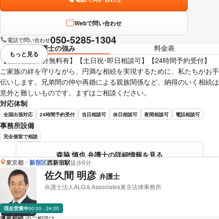
Webで問い合わせ
050-5285-1304
電話で問い合わせ
弁護士の強み
料金表
もっと見る
視覚的に省略されている要素を
【初回相談30分無料有】【土日祝･即日相談可】【24時間予約受付】
ご家族の絆を守りながら、円満な相続を実現するために、私たちがお手
伝いします。兄弟間の仲や再婚による親族関係など、納得のいく相続は
意外と難しいものです。まずはご相談ください。
対応体制
全国出張対応
24時間予約受付
当日相談可
休日相談可
夜間相談可
電話相談可
事務所設備
完全個室で相談
森脇 慎也 弁護士の詳細情報を見る
東京都
新宿区
西新宿駅
徒歩6分
佐久間 明彦
弁護士
弁護士法人ALG＆Associates東京法律事務所
現在営業中
00:00 - 24:00
遺産相続
のご相談は
下記のリンクからお問い合わせください。