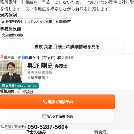
務所累計）】相続を「争族」にしないため、一つひとつの案件に対し労
を惜しまず、良い着地点を模索しながら解決を目指します。
対応体制
24時間予約受付
女性スタッフ在籍
休日相談可
事務所設備
完全個室で相談
嘉数 英恵 弁護士の詳細情報を見る
東京都
新宿区
市ケ谷（市ヶ谷）駅
徒歩3分
奥野 剛史
弁護士
奥野法律事務所
解決事例 1
現在営業中
00:00 - 24:00
遺産相続
のご相談は
下記のリンクからお問い合わせください。
電話で面談予約
Webで面談予約
050-5287-5604
電話で面談予約
弁護士の強み
料金表