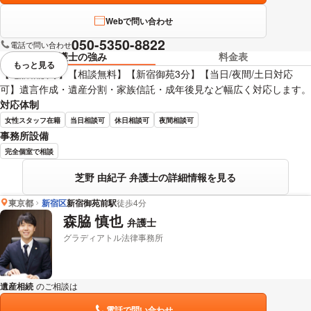
Webで問い合わせ
050-5350-8822
電話で問い合わせ
弁護士の強み
料金表
もっと見る
視覚的に省略されている要素を
【電話相談可】【相談無料】【新宿御苑3分】【当日/夜間/土日対応
可】遺言作成・遺産分割・家族信託・成年後見など幅広く対応します。
対応体制
女性スタッフ在籍
当日相談可
休日相談可
夜間相談可
事務所設備
完全個室で相談
芝野 由紀子 弁護士の詳細情報を見る
東京都
新宿区
新宿御苑前駅
徒歩4分
森脇 慎也
弁護士
グラディアトル法律事務所
遺産相続
のご相談は
下記のリンクからお問い合わせください。
電話で問い合わせ