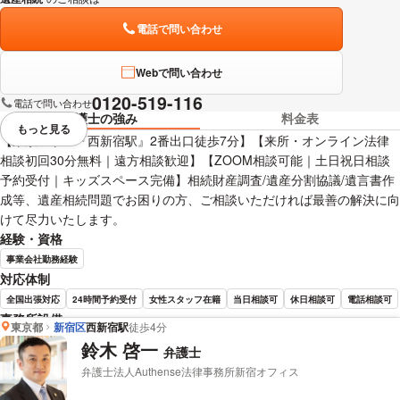
電話で問い合わせ
Webで問い合わせ
0120-519-116
電話で問い合わせ
弁護士の強み
料金表
もっと見る
視覚的に省略されている要素を
【東京メトロ『西新宿駅』2番出口徒歩7分】【来所・オンライン法律
相談初回30分無料｜遠方相談歓迎】【ZOOM相談可能｜土日祝日相談
予約受付｜キッズスペース完備】相続財産調査/遺産分割協議/遺言書作
成等、遺産相続問題でお困りの方、ご相談いただければ最善の解決に向
けて尽力いたします。
経験・資格
事業会社勤務経験
対応体制
全国出張対応
24時間予約受付
女性スタッフ在籍
当日相談可
休日相談可
電話相談可
事務所設備
東京都
新宿区
西新宿駅
徒歩4分
完全個室で相談
バリアフリー
鈴木 啓一
弁護士
弁護士法人Authense法律事務所新宿オフィス
佐久間 明彦 弁護士の詳細情報を見る