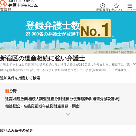
東京都
閲覧履歴
お気に入り
メニュー
1
登録弁護士数
No.
23,000名の弁護士が登録中
※登録弁護士数No.1調査概要へ
新宿区
の遺産相続に強い弁護士
弁護士ドットコムで新宿区の遺産相続に注力する弁護士が289名見つかりました。相談者は「遺
留分を侵害されていて話し合いが決まらず10年経とうとしています(除斥期間)。」「成年後見制
度などは利用していません。」などの状況にあります。弁護士ドットコムでは弁護士費用を後払
追加条件を指定して検索
いで受付してくれる弁護士や新宿で無料の法律相談「みんなの法律相談」に回答している弁護士
といった色々な希望の条件で調べることができます。例として「口コミの評価が高い相続分野が
分野
専門の弁護士や弁護士の選び方はほとんど調べたけれど、新宿周辺の法律事務所の弁護士を費用
で検討したい」などの依頼にも応じることができます。弁護士の中には「豊富な経験を活かしな
遺言
相続放棄
相続人調査
遺産分割
遺留分侵害額請求(遺留分減殺請求)
がら、あなたにとって最もよい解決になるよう最後までサポートします。」とおっしゃる方もお
相続登記・名義変更
成年後見
財産目録・調査
ります。相続分野に悩んでいる方は英語などの対応言語や成功報酬金額などの希望を考慮して、
条件に沿う弁護士に電話またはメールをしてみることをおすすめします。
絞り込み条件の変更