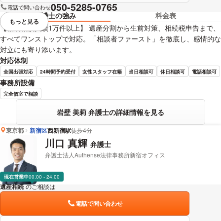
050-5285-0765
電話で問い合わせ
弁護士の強み
料金表
もっと見る
視覚的に省略されている要素を
【相続相談実績1万件以上】 遺産分割から生前対策、相続税申告まで、
すべてワンストップで対応。「相談者ファースト」を徹底し、感情的な
対立にも寄り添います。
対応体制
全国出張対応
24時間予約受付
女性スタッフ在籍
当日相談可
休日相談可
電話相談可
事務所設備
完全個室で相談
岩壁 美莉 弁護士の詳細情報を見る
東京都
新宿区
西新宿駅
徒歩4分
川口 真輝
弁護士
弁護士法人Authense法律事務所新宿オフィス
現在営業中
00:00 - 24:00
遺産相続
のご相談は
下記のリンクからお問い合わせください。
電話で問い合わせ