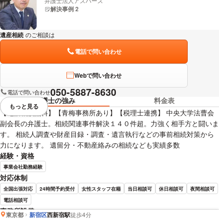
弁護士法人アズバーズ
解決事例 2
遺産相続
のご相談は
下記のリンクからお問い合わせください。
電話で問い合わせ
Webで問い合わせ
050-5887-8630
電話で問い合わせ
弁護士の強み
料金表
もっと見る
視覚的に省略されている要素を
【電話相談無料】【青梅事務所あり】【税理士連携】 中央大学法曹会
副会長の弁護士。相続関連事件解決１４０件超。力強く相手方と闘いま
す。 相続人調査や財産目録・調査・遺言執行などの事前相続対策から
力になります。 遺留分・不動産絡みの相続なども実績多数
経験・資格
事業会社勤務経験
対応体制
全国出張対応
24時間予約受付
女性スタッフ在籍
当日相談可
休日相談可
夜間相談可
電話相談可
事務所設備
東京都
新宿区
西新宿駅
徒歩4分