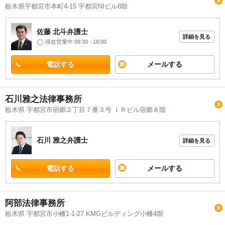
栃木県宇都宮市本町4-15 宇都宮NIビル8階
佐藤 北斗
弁護士
詳細を見る
現在営業中 09:30 - 18:00
電話する
メールする
石川雅之法律事務所
栃木県 宇都宮市宿郷２丁目７番３号 ＩＲビル宿郷８階
石川 雅之
弁護士
詳細を見る
電話する
メールする
阿部法律事務所
栃木県 宇都宮市小幡1-1-27 KMGビルディング小幡4階