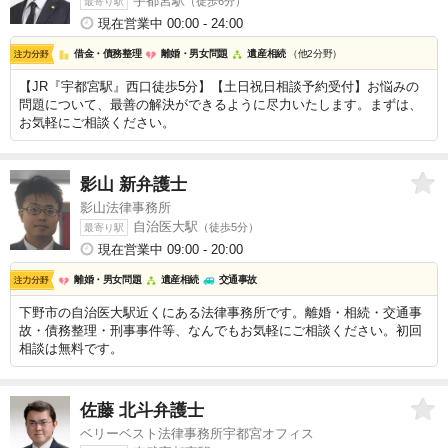
宇都宮駅
（徒歩6分）
最寄り駅
現在営業中 00:00 - 24:00
借金・債務整理
離婚・男女問題
遺産相続
（他2分野）
【JR『宇都宮駅』西口徒歩5分】【土日祝日相談予約受付】お悩みの
問題について、最善の解決ができるように尽力いたします。まずは、
お気軽にご相談ください。
影山 新
弁護士
影山法律事務所
自治医大駅
（徒歩5分）
最寄り駅
現在営業中 09:00 - 20:00
離婚・男女問題
遺産相続
交通事故
下野市の自治医大駅近くにある法律事務所です。離婚・相続・交通事
故・債務整理・刑事事件等、なんでもお気軽にご相談ください。初回
相談は無料です。
佐藤 北斗
弁護士
ベリーベスト法律事務所宇都宮オフィス