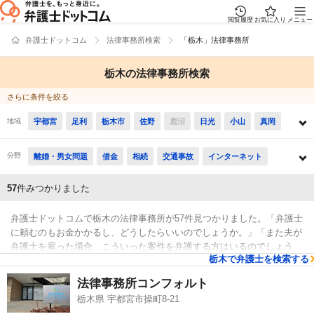
閲覧履歴
お気に入り
メニュー
弁護士ドットコム
法律事務所検索
「栃木」法律事務所
栃木の法律事務所検索
さらに条件を絞る
地域
宇都宮
足利
栃木市
佐野
鹿沼
日光
小山
真岡
大田原
矢板
那須塩原
さくら
那須烏山
下野
分野
離婚・男女問題
借金
相続
交通事故
インターネット
上三川
益子
茂木
市貝
芳賀
壬生
野木
岩舟
消費者被害
労働
債権回収
国際・外国人問題
医療
57
件みつかりました
塩谷
高根沢
那須
那珂川
税務訴訟
行政事件
犯罪・刑事事件
不動産・建築
弁護士ドットコムで栃木の法律事務所が57件見つかりました。「弁護士
企業法務
に頼むのもお金かかるし、どうしたらいいのでしょうか。」「また夫が
弁護士を雇った場合、こういった案件を弁護する方はいるのでしょう
栃木で弁護士を検索する
か?」などの疑問を抱えております。弁護士ドットコムでは駐車場があ
検索結果
る法律事務所や弁護士費用をカード払いで対応している法律事務所など
法律事務所コンフォルト
がございます。そのため、具体的には「レビューが高い法律事務所の選
栃木県 宇都宮市操町8-21
び方は詳しく下調べをしたけれど、栃木近くの法律事務所を対応言語で