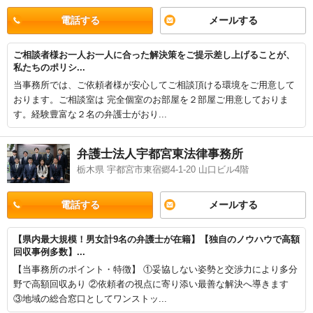
検討したい」などの要望にも応じることができます。弁護士ドットコム
に登録法律事務所から、取扱分野や営業時間などの条件を考慮して、自
電話する
メールする
身にあう法律事務所に電話またはメールをしてみることもご検討くださ
い。
ご相談者様お一人お一人に合った解決策をご提示差し上げることが、
私たちのポリシ...
当事務所では、ご依頼者様が安心してご相談頂ける環境をご用意して
おります。ご相談室は 完全個室のお部屋を２部屋ご用意しておりま
す。経験豊富な２名の弁護士がおり...
弁護士法人宇都宮東法律事務所
栃木県 宇都宮市東宿郷4-1-20 山口ビル4階
電話する
メールする
【県内最大規模！男女計9名の弁護士が在籍】【独自のノウハウで高額
回収事例多数】...
【当事務所のポイント・特徴】 ①妥協しない姿勢と交渉力により多分
野で高額回収あり ②依頼者の視点に寄り添い最善な解決へ導きます
③地域の総合窓口としてワンストッ...