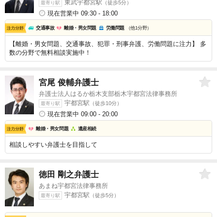
東武宇都宮駅
（徒歩5分）
最寄り駅
現在営業中 09:30 - 18:00
交通事故
離婚・男女問題
労働問題
（他1分野）
【離婚・男女問題、交通事故、犯罪・刑事弁護、労働問題に注力】 多
数の分野で無料相談実施中！
宮尾 俊輔
弁護士
弁護士法人はるか栃木支部栃木宇都宮法律事務所
宇都宮駅
（徒歩10分）
最寄り駅
現在営業中 09:00 - 20:00
離婚・男女問題
遺産相続
相談しやすい弁護士を目指して
徳田 剛之
弁護士
あまね宇都宮法律事務所
宇都宮駅
（徒歩5分）
最寄り駅