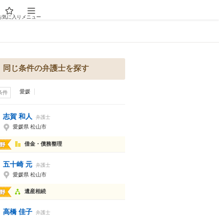
お気に入り
メニュー
同じ条件の弁護士を探す
愛媛
条件
志賀 和人
弁護士
愛媛県 松山市
借金・債務整理
五十崎 元
弁護士
愛媛県 松山市
遺産相続
高橋 佳子
弁護士