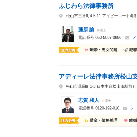
ふじわら法律事務所
松山市三番町4-5-11 アイビーコート4階
藤原 諭
弁護士
電話番号
050-5887-0896
メ
離婚・男女問題
犯罪
アディーレ法律事務所松山
松山市花園町1-3 日本生命松山市駅前ビ
志賀 和人
弁護士
電話番号
0120-192-010
メ
借金・債務整理
離婚