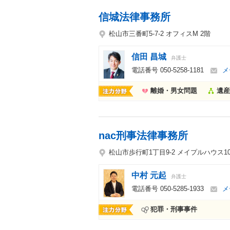
信城法律事務所
松山市三番町5-7-2 オフィスM 2階
信田 昌城
弁護士
電話番号
050-5258-1181
メ
離婚・男女問題
遺産
nac刑事法律事務所
松山市歩行町1丁目9-2 メイプルハウス10
中村 元起
弁護士
電話番号
050-5285-1933
メ
犯罪・刑事事件