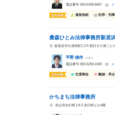
電話番号
050-5349-6957
メ
遺産相続
犯罪・刑事
桑森ひとみ法律事務所新居
新居浜市久保田町1-2-5 朝日ガス第二ビ
平野 雄作
弁護士
電話番号
050-5259-1926
メ
交通事故
離婚・男女
かちまち法律事務所
松山市歩行町1-8-3 歩行町ビル4階