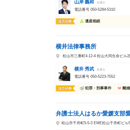
山岸 義和
弁護士
電話番号
050-5284-5310
遺産相続
横井法律事務所
松山市三番町4-12-4 松山大同生命ビル2
横井 秀武
弁護士
電話番号
050-5223-7552
犯罪・刑事事件
離婚
弁護士法人はるか愛媛支部
松山市千舟町5-5-3 EME松山千舟町ビル