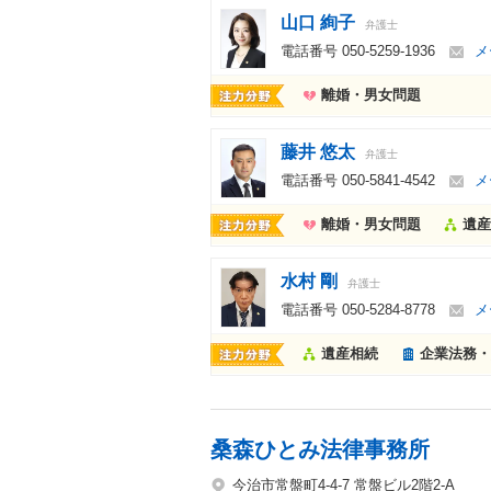
山口 絢子
弁護士
電話番号
050-5259-1936
メ
離婚・男女問題
藤井 悠太
弁護士
電話番号
050-5841-4542
メ
離婚・男女問題
遺産
水村 剛
弁護士
電話番号
050-5284-8778
メ
遺産相続
企業法務・
桑森ひとみ法律事務所
今治市常盤町4-4-7 常盤ビル2階2-A