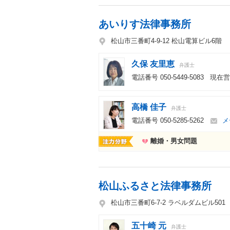
あいりす法律事務所
松山市三番町4-9-12 松山電算ビル6階
久保 友里恵
弁護士
電話番号
050-5449-5083
現在営業中
高橋 佳子
弁護士
電話番号
050-5285-5262
メ
離婚・男女問題
松山ふるさと法律事務所
松山市三番町6-7-2 ラベルダムビル501
五十崎 元
弁護士