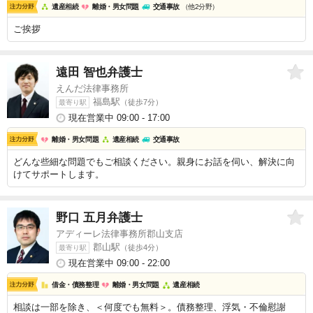
遺産相続
離婚・男女問題
交通事故
（他2分野）
ご挨拶
遠田 智也
弁護士
えんだ法律事務所
福島駅
（徒歩7分）
最寄り駅
現在営業中 09:00 - 17:00
離婚・男女問題
遺産相続
交通事故
どんな些細な問題でもご相談ください。親身にお話を伺い、解決に向
けてサポートします。
野口 五月
弁護士
アディーレ法律事務所郡山支店
郡山駅
（徒歩4分）
最寄り駅
現在営業中 09:00 - 22:00
借金・債務整理
離婚・男女問題
遺産相続
相談は一部を除き、＜何度でも無料＞。債務整理、浮気・不倫慰謝