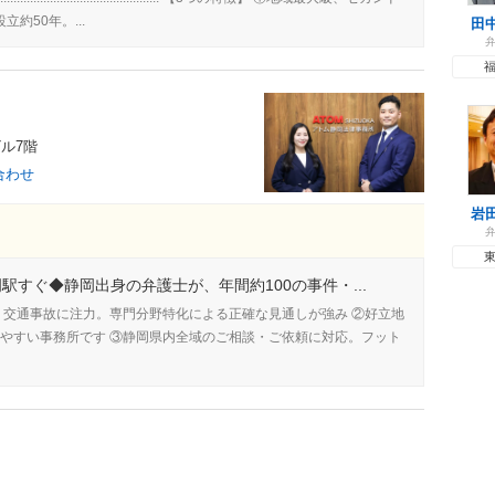
約50年。...
田
ビル7階
合わせ
岩
駅すぐ◆静岡出身の弁護士が、年間約100の事件・...
・交通事故に注力。専門分野特化による正確な見通しが強み ②好立地
やすい事務所です ③静岡県内全域のご相談・ご依頼に対応。フット