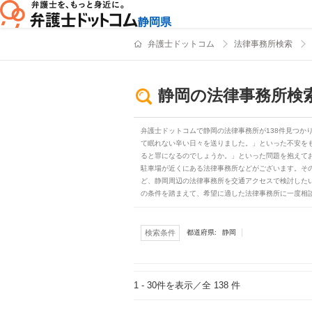
静岡県
弁護士ドットコム
法律事務所検索
静岡の法律事務所検
弁護士ドットコムで静岡の法律事務所が138件見つか
て眠れない辛い日々を送りました。」といった不安を
ると罪になるのでしょうか。」といった問題を抱えて
駐車場が近くにある法律事務所などがございます。そ
ど、静岡周辺の法律事務所を交通アクセスで検討した
の条件を踏まえて、希望に適した法律事務所に一度相
静岡
検索条件
都道府県:
1 - 30
件を表示／全 138 件
検索結果