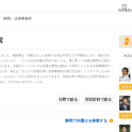
閲覧履歴
「静岡」法律事務所
索
りました。相談者は「弁護士さんに依頼する前は不安などで不眠症になり、悩みすぎ
検索
もっていたり、「たとえ自分名義の貯金であっても、妻に黙って弁護士費用を工面す
おります。弁護士ドットコムでは弁護士費用を後払いで対応してくれる法律事務所や
のため、例えば「口コミの評価が高い法律事務所の選び方は詳しくリサーチしたけれ
い」などのニーズにも対応することができます。取扱分野や英語などの対応言語など
談をしてみてはいかがでしょうか。
分野で絞る
市区町村で絞る
静岡で弁護士を検索する