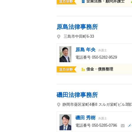
企業法務・顧問弁護士
原島法律事務所
三島市中田町6-33
原島 年央
弁護士
電話番号
050-5282-9529
借金・債務整理
磯田法律事務所
静岡市葵区栄町4番8 スルガ栄町ビル3階3
磯田 秀樹
弁護士
電話番号
050-5285-0796
メ