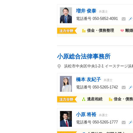
増井 俊泰
弁護士
電話番号
050-5852-4091
メ
借金・債務整理
離婚
小原総合法律事務所
浜松市中央区中央1-2-1 イーステージ
橋本 友紀子
弁護士
電話番号
050-5265-1742
メ
遺産相続
借金・債務
小原 将裕
弁護士
電話番号
050-5265-1777
メ