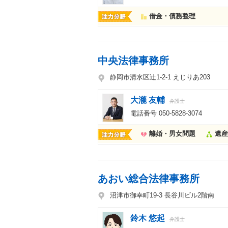
借金・債務整理
中央法律事務所
静岡市清水区辻1-2-1 えじりあ203
大瀧 友輔
弁護士
電話番号
050-5828-3074
離婚・男女問題
遺産
あおい総合法律事務所
沼津市御幸町19-3 長谷川ビル2階南
鈴木 悠起
弁護士