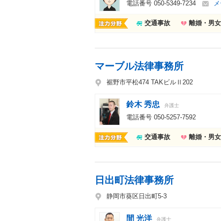
電話番号
050-5349-7234
メ
交通事故
離婚・男女
マーブル法律事務所
裾野市平松474 TAKビルⅡ202
鈴木 秀忠
弁護士
電話番号
050-5257-7592
交通事故
離婚・男女
日出町法律事務所
静岡市葵区日出町5-3
間 光洋
弁護士