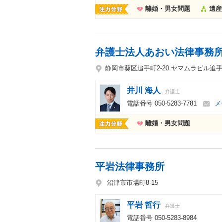
離婚・男女問題
遺産
弁護士法人あおい法律事務
静岡市葵区追手町2-20 ヤマムラビル追
井川 海人
弁護士
電話番号
050-5283-7781
メ
離婚・男女問題
平岩法律事務所
沼津市市場町8-15
平岩 哲行
弁護士
電話番号
050-5283-8984