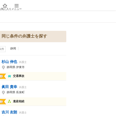
お気に入り
メニュー
同じ条件の弁護士を探す
静岡
条件
杉山 伸也
弁護士
静岡県 伊東市
交通事故
眞田 貴幸
弁護士
静岡県 長泉町
遺産相続
吉川 友朗
弁護士