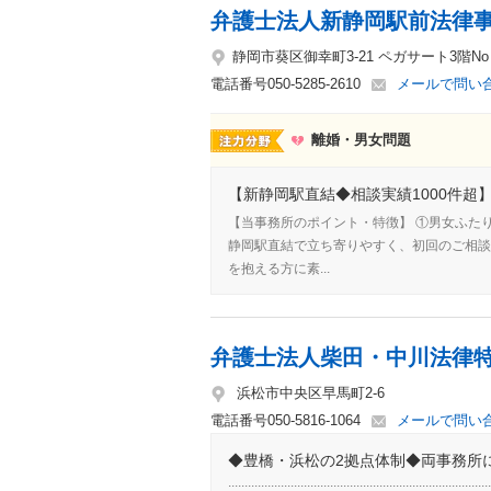
弁護士法人新静岡駅前法律
静岡市葵区御幸町3-21 ペガサート3階No
電話番号
050-5285-2610
メールで問い
離婚・男女問題
【新静岡駅直結◆相談実績1000件超
【当事務所のポイント・特徴】 ①男女ふた
静岡駅直結で立ち寄りやすく、初回のご相談
を抱える方に素...
弁護士法人柴田・中川法律
浜松市中央区早馬町2-6
電話番号
050-5816-1064
メールで問い
◆豊橋・浜松の2拠点体制◆両事務所に
:::::::::::::::::::::::::::::::::::::::::::::::::::::::::::