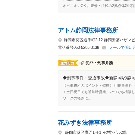
オピニオンOK 。豊橋・浜松の2拠点体制 ②設立
アトム静岡法律事務所
静岡市葵区追手町2-12 静岡安藤ハザマ
電話番号
050-5285-3139
メールで問い
犯罪・刑事弁護
◆刑事事件・交通事故◆新静岡駅/静岡
【当事務所のポイント・特徴】 ①刑事事件
＋土日祝日でも通常時営業。いつでも相談し
ワークの軽さに...
花みずき法律事務所
静岡市葵区鷹匠1-4-1 R佐野ビル2階