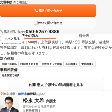
交通事故
のご相談は
下記のリンクからお問い合わせください。
電話で問い合わせ
Webで問い合わせ
050-5257-9386
電話で問い合わせ
弁護士の強み
料金表
もっと見る
視覚的に省略されている要素を
【初回相談無料｜500件以上取扱実績｜川崎駅5分】示談交渉、後遺障
害等級認定、裁判にわたり有利な解決を目指します。豊富な経験を活か
し、依頼者の利益を守ります。
対応体制
全国出張対応
24時間予約受付
女性スタッフ在籍
当日相談可
電話相談可
事務所設備
完全個室で相談
佐藤 恵太 弁護士の詳細情報を見る
神奈川県
藤沢市
藤沢駅
徒歩5分
松永 大希
弁護士
藤沢かわせみ法律事務所
解決事例 3