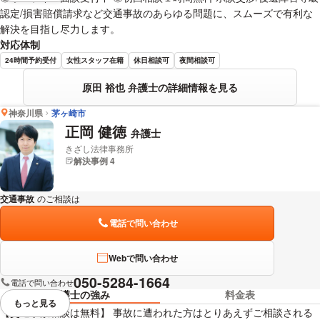
認定/損害賠償請求など交通事故のあらゆる問題に、スムーズで有利な
解決を目指し尽力します。
対応体制
24時間予約受付
女性スタッフ在籍
休日相談可
夜間相談可
原田 裕也 弁護士の詳細情報を見る
神奈川県
茅ヶ崎市
正岡 健徳
弁護士
きざし法律事務所
解決事例 4
交通事故
のご相談は
下記のリンクからお問い合わせください。
電話で問い合わせ
Webで問い合わせ
050-5284-1664
電話で問い合わせ
弁護士の強み
料金表
もっと見る
視覚的に省略されている要素を
【交通事故相談は無料】 事故に遭われた方はとりあえずご相談される