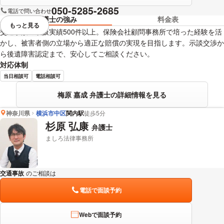
050-5285-2685
電話で問い合わせ
弁護士の強み
料金表
もっと見る
視覚的に省略されている要素を
交通事故の取扱実績500件以上。保険会社顧問事務所で培った経験を活
かし、被害者側の立場から適正な賠償の実現を目指します。示談交渉か
ら後遺障害認定まで、安心してご相談ください。
対応体制
当日相談可
電話相談可
梅原 嘉成 弁護士の詳細情報を見る
神奈川県
横浜市中区
関内駅
徒歩5分
杉原 弘康
弁護士
ましろ法律事務所
交通事故
のご相談は
下記のリンクからお問い合わせください。
電話で面談予約
Webで面談予約