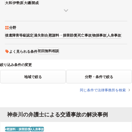
大和
伊勢原
大磯
開成
分野
後遺障害等級認定
過失割合
慰謝料・損害賠償
死亡事故
物損事故
人身事故
初回無料相談
よく見られる条件
絞り込み条件の変更
地域で絞る
分野・条件で絞る
同じ条件で法律事務所を検索
神奈川の弁護士による交通事故の解決事例
慰謝料・損害賠償
人身事故