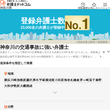
神奈川県
閲覧履歴
お気に入り
メニュー
1
登録弁護士数
No.
23,000名の弁護士が登録中
※登録弁護士数No.1調査概要へ
神奈川
の交通事故に強い弁護士
弁護士ドットコムで神奈川の交通事故に注力する弁護士が487名見つかりました。依頼者は「事
故内容は相手方過失割合90,当方10の側面衝突で、当方はタクシー車両にて乗客あり。」「9.警
察に行く、人身事故扱いにしたい」といった状況にあります。弁護士ドットコムでは初回相談を
追加条件を指定して検索
無料で対応してくれる神奈川の弁護士や弁護士費用面を考慮して法テラスを受付している弁護士
など、色々な条件で弁護士を比較することができます。例として「口コミの評価が高い交通事故
地域
に強い弁護士や弁護士の選び方はだいたい調査したけれど、神奈川周辺の法律事務所の弁護士を
費用で検討したい」などのニーズにも応えることができます。弁護士の中には「また、受任後1
横浜
川崎
相模原
藤沢
厚木
平塚
横須賀
小田原
海老名
鎌倉
茅ヶ崎
逗子
秦野
日以内に今後のスケジュールの提示をし、迅速な対応を心掛けています。」とおっしゃる方もい
大和
伊勢原
大磯
開成
ます。交通事故で弁護士を探している方は本サイトに登録している弁護士から、男性・女性など
の性別や資格などの条件を踏まえて、条件に沿う弁護士に電話またはメールをしてみることもご
検討ください。
分野