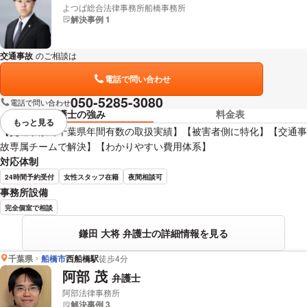
よつば総合法律事務所船橋事務所
解決事例 1
交通事故
のご相談は
下記のリンクからお問い合わせください。
電話で問い合わせ
050-5285-3080
電話で問い合わせ
弁護士の強み
料金表
もっと見る
視覚的に省略されている要素を
【交通事故で千葉県年間有数の取扱実績】【被害者側に特化】【交通事
故専属チームで解決】【わかりやすい費用体系】
対応体制
24時間予約受付
女性スタッフ在籍
夜間相談可
事務所設備
完全個室で相談
鎌田 大将 弁護士の詳細情報を見る
千葉県
船橋市
西船橋駅
徒歩4分
阿部 茂
弁護士
阿部法律事務所
解決事例 3