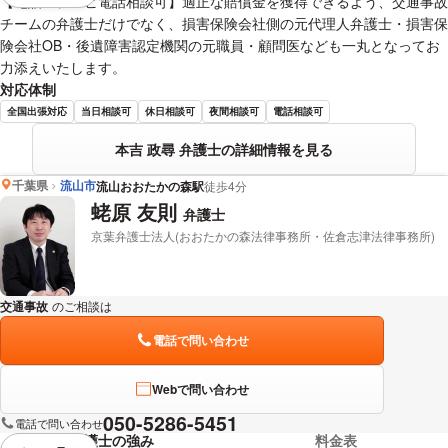
【電話・テレビ電話相談可】適正な賠償金を獲得できるよう、交通事故
チームの弁護士だけでなく、損害保険会社側の元代理人弁護士・損害保
険会社OB・後遺障害認定機関の元職員・顧問医なども一丸となってお
力添えいたします。
対応体制
全国出張対応
当日相談可
休日相談可
夜間相談可
電話相談可
本吉 政尋 弁護士の詳細情報を見る
千葉県
流山市
流山おおたかの森駅
徒歩4分
蛯原 友則
弁護士
京葉弁護士法人(おおたかの森法律事務所・佐倉志津法律事務所)
交通事故
のご相談は
下記のリンクからお問い合わせください。
電話で問い合わせ
Webで問い合わせ
050-5286-5451
電話で問い合わせ
弁護士の強み
料金表