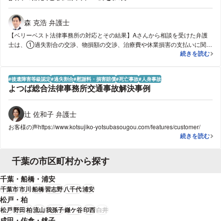
し、最終的には1年間以上も休業損害の支払いを受けることができました。A
さんは懸命に治療を続けましたが、1年を経過しても痛みが治まることはな
森 克浩 弁護士
かったため、医師から症状固定の診断を受け、後遺障害の申立てをすること
【ベリーベスト法律事務所の対応とその結果】Aさんから相談を受けた弁護
となりました。後遺障害の申立てにあたっては、事前に弁護士が医師宛の書
士は、①過失割合の交渉、物損額の交渉、治療費や休業損害の支払いに関す
面を作成し、必要な検査を実施していただくよう依頼をしていましたので、
【事務所事例】
続きを読む
る交渉、後遺障害申立て、最終的な賠償額の交渉をすべて弁護士が代理して
医師が神経伝導速度検査を実施し、他覚的所見がある旨を後遺障害診断書に
行うことができること、②事故直後から弁護士に依頼することで医師の指示
記載していただきました。その結果、無事に12級13号が認定され、高額賠償
のもと適切な治療を受けることができ、症状固定をした後に後遺障害等級が
につなげることができました。弁護士に依頼していなければ、14級9号の認
後遺障害等級認定
過失割合
慰謝料・損害賠償
死亡事故
人身事故
認定されやすくなること、③弁護士に依頼することで慰謝料等の賠償額が大
定に留まった可能性も十分にありましたので、Aさんに喜んでいただけて弁
よつば総合法律事務所交通事故解決事例
幅に増加する可能性が高いこと、④Aさんは弁護士費用特約に加入していた
護士としても非常に嬉しい気持ちになりました。
ため、原則弁護士費用の自己負担がないことを説明しました。その後、Aさ
んからご依頼をいただき、早速相手方保険会社に交渉を開始しました。その
辻 佐和子 弁護士
結果、すぐに保険会社は治療費を病院に直接支払う旨約束し、休業損害も毎
お客様の声https://www.kotsujiko-yotsubasougou.com/features/customer/
月支払うと約束してもらいました。その後、Aさんは病院での治療を継続し
よつば総合法
続きを読む
ていましたが、肘の痛みはなかなか治まらず、ドライバーの仕事に復職する
ことができずにいました。事故から半年ほど経過した頃、相手方保険会社は
休業損害の支払いをストップするという交渉をしてきました。そこで弁護士
千葉の市区町村から探す
は、Aさんの主治医から休業が必要である旨の診断書を取得するようにAさん
にアドバイスをし、職場からも出勤停止を指示する書面を発行してもらいま
千葉・船橋・浦安
した。その結果、保険会社は休業損害の支払いを継続するよう方針を変更
千葉市
市川
船橋
習志野
八千代
浦安
し、最終的には1年間以上も休業損害の支払いを受けることができました。A
松戸・柏
さんは懸命に治療を続けましたが、1年を経過しても痛みが治まることはな
松戸
野田
柏
流山
我孫子
鎌ケ谷
印西
白井
かったため、医師から症状固定の診断を受け、後遺障害の申立てをすること
成田・佐倉・銚子