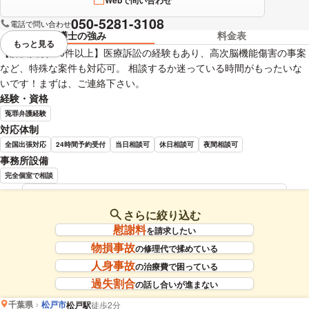
050-5281-3108
電話で問い合わせ
弁護士の強み
料金表
もっと見る
視覚的に省略されている要素を
【解決実績100件以上】医療訴訟の経験もあり、高次脳機能傷害の事案
など、特殊な案件も対応可。 相談するか迷っている時間がもったいな
いです！まずは、ご連絡下さい。
経験・資格
冤罪弁護経験
対応体制
全国出張対応
24時間予約受付
当日相談可
休日相談可
夜間相談可
事務所設備
完全個室で相談
髙橋 裕樹 弁護士の詳細情報を見る
さらに絞り込む
慰謝料
を請求したい
物損事故
の修理代で揉めている
人身事故
の治療費で困っている
過失割合
の話し合いが進まない
千葉県
松戸市
松戸駅
徒歩2分