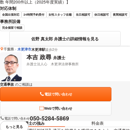
数 年間200件以上（2025年度実績）】
対応体制
全国出張対応
24時間予約受付
女性スタッフ在籍
当日相談可
休日相談可
夜間相談可
事務所設備
完全個室で相談
佐野 真太郎 弁護士の詳細情報を見る
千葉県
木更津市
木更津駅
徒歩2分
本吉 政尋
弁護士
弁護士法人心 木更津法律事務所
交通事故
のご相談は
下記のリンクからお問い合わせください。
電話で問い合わせ
Webで問い合わせ
050-5284-5869
電話で問い合わせ
弁護士の強み
料金表
もっと見る
視覚的に省略されている要素を