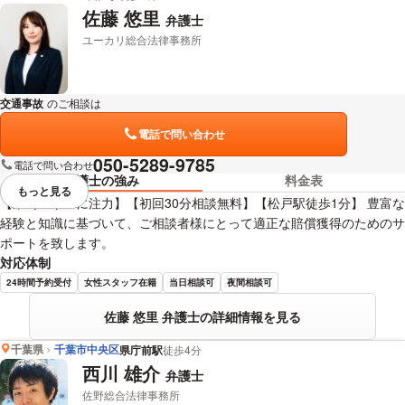
佐藤 悠里
弁護士
ユーカリ総合法律事務所
交通事故
のご相談は
下記のリンクからお問い合わせください。
電話で問い合わせ
050-5289-9785
電話で問い合わせ
弁護士の強み
料金表
もっと見る
視覚的に省略されている要素を
【東葛エリアに注力】【初回30分相談無料】【松戸駅徒歩1分】 豊富な
経験と知識に基づいて、ご相談者様にとって適正な賠償獲得のためのサ
ポートを致します。
対応体制
24時間予約受付
女性スタッフ在籍
当日相談可
夜間相談可
佐藤 悠里 弁護士の詳細情報を見る
千葉県
千葉市中央区
県庁前駅
徒歩4分
西川 雄介
弁護士
佐野総合法律事務所