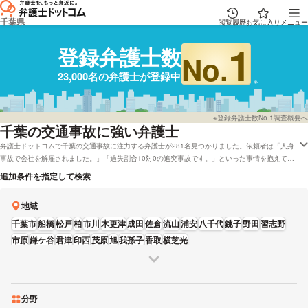
千葉県
閲覧履歴
お気に入り
メニュー
1
登録弁護士数
No.
23,000名の弁護士が登録中
※登録弁護士数No.1調査概要へ
千葉
の交通事故に強い弁護士
弁護士ドットコムで千葉の交通事故に注力する弁護士が281名見つかりました。依頼者は「人身
事故で会社を解雇されました。」「過失割合10対0の追突事故です。」といった事情を抱えてい
ます。弁護士ドットコムでは千葉で初回相談を無料で受け付けしてくれる弁護士や弁護士費用を
追加条件を指定して検索
カード払いで受け付けしている弁護士といった色々なニーズ別で調べることができます。例えば
「交通事故で強い弁護士やレビューが良い弁護士の選び方などはほとんど調べたけど、千葉周辺
地域
の弁護士または法律事務所を料金で比較したい」などの依頼にも応じることができます。弁護士
の中には「費用については相談時に契約についてもお伺いしますので、まずはご相談下さい。」
千葉市
船橋
松戸
柏
市川
木更津
成田
佐倉
流山
浦安
八千代
銚子
野田
習志野
とおっしゃる方もおります。交通事故のトラブルに巻き込まれている方は弁護士ドットコムに登
市原
鎌ケ谷
君津
印西
茂原
旭
我孫子
香取
横芝光
録弁護士22,842人の中から、男性・女性などの性別や資格などの条件を踏まえて、自身にあう
弁護士に一度相談をしてみてはいかがでしょうか。
分野