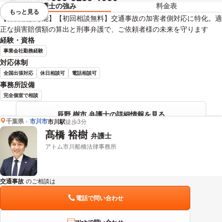
弁護士の強み
料金表
もっと見る
視覚的に省略されている要素を
【休日相談可能】【初回相談無料】交通事故の加害者側対応に特化。適
正な損害賠償額の算出と刑事弁護で、ご依頼者様の未来を守ります
経験・資格
事業会社勤務経験
対応体制
全国出張対応
休日相談可
電話相談可
事務所設備
完全個室で相談
辰野 樹市 弁護士の詳細情報を見る
千葉県
市川市
市川駅
徒歩3分
髙橋 裕樹
弁護士
アトム市川船橋法律事務所
交通事故
のご相談は
下記のリンクからお問い合わせください。
電話で問い合わせ
Webで問い合わせ