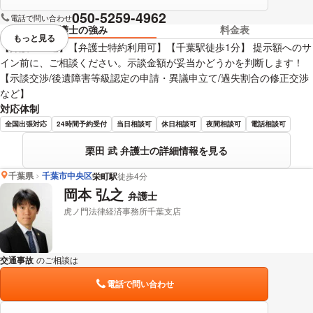
050-5259-4962
電話で問い合わせ
弁護士の強み
料金表
もっと見る
視覚的に省略されている要素を
【弁護士直通】【弁護士特約利用可】【千葉駅徒歩1分】 提示額へのサ
イン前に、ご相談ください。示談金額が妥当かどうかを判断します！
【示談交渉/後遺障害等級認定の申請・異議申立て/過失割合の修正交渉
など】
対応体制
全国出張対応
24時間予約受付
当日相談可
休日相談可
夜間相談可
電話相談可
栗田 武 弁護士の詳細情報を見る
千葉県
千葉市中央区
栄町駅
徒歩4分
岡本 弘之
弁護士
虎ノ門法律経済事務所千葉支店
交通事故
のご相談は
下記のリンクからお問い合わせください。
電話で問い合わせ