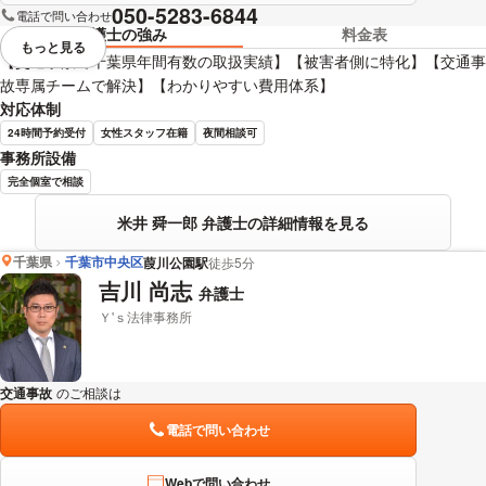
050-5283-6844
電話で問い合わせ
弁護士の強み
料金表
もっと見る
視覚的に省略されている要素を
【交通事故で千葉県年間有数の取扱実績】【被害者側に特化】【交通事
故専属チームで解決】【わかりやすい費用体系】
対応体制
24時間予約受付
女性スタッフ在籍
夜間相談可
事務所設備
完全個室で相談
米井 舜一郎 弁護士の詳細情報を見る
千葉県
千葉市中央区
葭川公園駅
徒歩5分
吉川 尚志
弁護士
Ｙ'ｓ法律事務所
交通事故
のご相談は
下記のリンクからお問い合わせください。
電話で問い合わせ
Webで問い合わせ