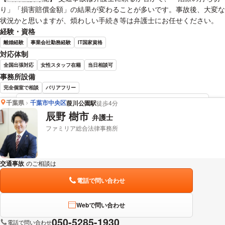
り」「損害賠償金額」の結果が変わることが多いです。事故後、大変な
状況かと思いますが、煩わしい手続き等は弁護士にお任せください。
経験・資格
離婚経験
事業会社勤務経験
IT国家資格
対応体制
全国出張対応
女性スタッフ在籍
当日相談可
事務所設備
完全個室で相談
バリアフリー
千葉県
千葉市中央区
葭川公園駅
徒歩4分
小澤 友美 弁護士の詳細情報を見る
辰野 樹市
弁護士
ファミリア総合法律事務所
交通事故
のご相談は
下記のリンクからお問い合わせください。
電話で問い合わせ
Webで問い合わせ
050-5285-1930
電話で問い合わせ