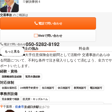
解決事例 4
交通事故
のご相談は
下記のリンクからお問い合わせください。
電話で問い合わせ
Webで問い合わせ
050-5282-8192
電話で問い合わせ
弁護士の強み
料金表
もっと見る
視覚的に省略されている要素を
■初回相談無料■大手任意保険会社顧問として活動中 交通事故のあらゆ
る問題について、不利な条件で泣き寝入りしなくて済むよう、全力でサ
ポートいたします。
経験・資格
国際離婚取扱経験
冤罪弁護経験
対応体制
全国出張対応
24時間予約受付
当日相談可
休日相談可
夜間相談可
電話相談可
事務所設備
完全個室で相談
託児所・キッズルーム
千葉県
佐倉市
京成臼井駅
徒歩7分
西川 雄介 弁護士の詳細情報を見る