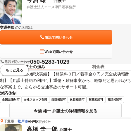
弁護士
弁護士法人エース津田沼事務所
交通事故
のご相談は
下記のリンクからお問い合わせください。
電話で問い合わせ
Webで問い合わせ
050-5283-1029
電話で問い合わせ
弁護士の強み
料金表
もっと見る
視覚的に省略されている要素を
【1,500件以上の解決実績】【相談料０円／着手金０円／完全成功報酬
制】【弁護士特約の利用可】重傷・難解事案から、軽微だと思われがち
な事案まで、あらゆる交通事故のサポート可能。
対応体制
全国出張対応
女性スタッフ在籍
当日相談可
休日相談可
夜間相談可
電話相談可
今酒 雄一 弁護士の詳細情報を見る
千葉県
松戸市
松戸駅
徒歩5分
高橋 圭一郎
弁護士