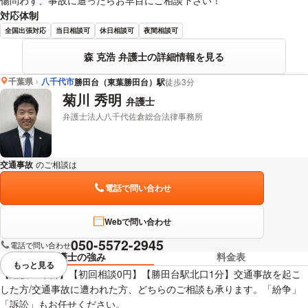
対応体制
全国出張対応
当日相談可
休日相談可
夜間相談可
森 克浩 弁護士の詳細情報を見る
千葉県
八千代市
勝田台（東葉勝田台）駅
徒歩3分
菊川 秀明
弁護士
弁護士法人八千代佐倉総合法律事務所
交通事故
のご相談は
下記のリンクからお問い合わせください。
電話で問い合わせ
Webで問い合わせ
050-5572-2945
電話で問い合わせ
弁護士の強み
料金表
もっと見る
視覚的に省略されている要素を
【経験19年目】【初回相談0円】【勝田台駅北口1分】交通事故を起こ
した方/交通事故に遭われた方、どちらのご相談も承ります。「紛争」
「訴訟」もお任せください。