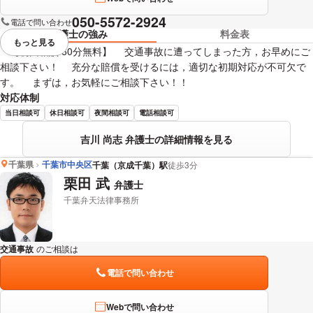
050-5572-2924
電話で問い合わせ
弁護士の強み
料金表
もっと見る
視覚的に省略されている要素を
【初回相談 60分無料】 交通事故に遭ってしまった方，お早めにご
相談下さい！ 充分な賠償を受けるには，適切な初期対応が不可欠で
す。 まずは，お気軽にご相談下さい！！
対応体制
当日相談可
休日相談可
夜間相談可
電話相談可
吉川 尚志 弁護士の詳細情報を見る
千葉県
千葉市中央区
千葉（京成千葉）駅
徒歩3分
栗田 武
弁護士
千葉弁天法律事務所
交通事故
のご相談は
下記のリンクからお問い合わせください。
電話で問い合わせ
Webで問い合わせ