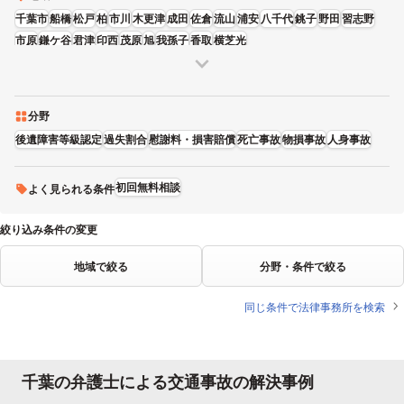
千葉市
船橋
松戸
柏
市川
木更津
成田
佐倉
流山
浦安
八千代
銚子
野田
習志野
市原
鎌ケ谷
君津
印西
茂原
旭
我孫子
香取
横芝光
分野
後遺障害等級認定
過失割合
慰謝料・損害賠償
死亡事故
物損事故
人身事故
初回無料相談
よく見られる条件
絞り込み条件の変更
地域で絞る
分野・条件で絞る
同じ条件で法律事務所を検索
千葉の弁護士による交通事故の解決事例