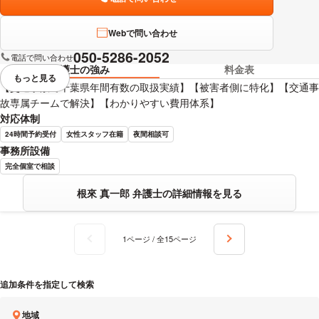
Webで問い合わせ
050-5286-2052
電話で問い合わせ
弁護士の強み
料金表
もっと見る
視覚的に省略されている要素を
【交通事故で千葉県年間有数の取扱実績】【被害者側に特化】【交通事
故専属チームで解決】【わかりやすい費用体系】
対応体制
24時間予約受付
女性スタッフ在籍
夜間相談可
事務所設備
完全個室で相談
根來 真一郎 弁護士の詳細情報を見る
1ページ / 全15ページ
追加条件を指定して検索
地域