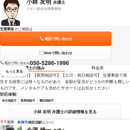
小林 友明
弁護士
うすい総合法律事務所
交通事故
のご相談は
下記のリンクからお問い合わせください。
電話で問い合わせ
Webで問い合わせ
050-5286-1996
電話で問い合わせ
弁護士の強み
料金表
もっと見る
視覚的に省略されている要素を
【初回相談無料】【夜間相談可】【土日・祝日相談可】 交通事故で発
生する損害には様々なものがあり、金額が妥当かどうかの判断も難しい
ものです。メンタルケアも含めたサポートはお任せください
対応体制
休日相談可
夜間相談可
電話相談可
小林 友明 弁護士の詳細情報を見る
千葉県
船橋市
津田沼駅
徒歩4分
今酒 雄一