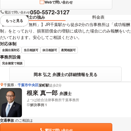
Webで問い合わせ
050-5572-3127
電話で問い合わせ
弁護士の強み
料金表
もっと見る
視覚的に省略されている要素を
【法律相談料「無料」】JR千葉駅から徒歩2分の当事務所は「成功報酬
制」をとっており、損害賠償金の増額に成功した場合にのみ報酬をいた
だいております。安心してご相談ください。
対応体制
全国出張対応
当日相談可
休日相談可
夜間相談可
事務所設備
完全個室で相談
岡本 弘之 弁護士の詳細情報を見る
千葉県
千葉市中央区
栄町駅
徒歩2分
根來 真一郎
弁護士
よつば総合法律事務所千葉事務所
解決事例 1
交通事故
のご相談は
下記のリンクからお問い合わせください。
電話で問い合わせ