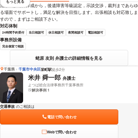
もっと見る
視覚的に省略されている要素を
治療・診断書作成から，後遺障害等級認定，示談交渉，裁判まであらゆ
る場面でサポートし，満足な解決を目指します。出張相談も対応致しま
すので，まずはご相談下さい。
対応体制
24時間予約受付
当日相談可
休日相談可
夜間相談可
電話相談可
事務所設備
完全個室で相談
蛯原 友則 弁護士の詳細情報を見る
千葉県
千葉市中央区
栄町駅
徒歩2分
米井 舜一郎
弁護士
よつば総合法律事務所千葉事務所
解決事例 1
交通事故
のご相談は
下記のリンクからお問い合わせください。
電話で問い合わせ
Webで問い合わせ