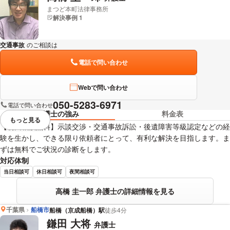
まつど本町法律事務所
解決事例 1
交通事故
のご相談は
下記のリンクからお問い合わせください。
電話で問い合わせ
Webで問い合わせ
050-5283-6971
電話で問い合わせ
弁護士の強み
料金表
もっと見る
視覚的に省略されている要素を
【初回相談無料】示談交渉・交通事故訴訟・後遺障害等級認定などの経
験を生かし、できる限り依頼者にとって、有利な解決を目指します。ま
ずは無料でご状況の診断をします。
対応体制
当日相談可
休日相談可
夜間相談可
高橋 圭一郎 弁護士の詳細情報を見る
千葉県
船橋市
船橋（京成船橋）駅
徒歩4分
鎌田 大将
弁護士