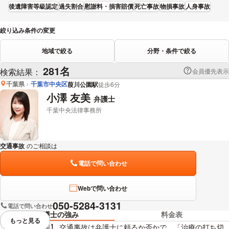
後遺障害等級認定
過失割合
慰謝料・損害賠償
死亡事故
物損事故
人身事故
絞り込み条件の変更
地域で絞る
分野・条件で絞る
281名
検索結果：
会員優先表示
千葉県
千葉市中央区
葭川公園駅
徒歩6分
小澤 友美
弁護士
千葉中央法律事務所
交通事故
のご相談は
下記のリンクからお問い合わせください。
電話で問い合わせ
Webで問い合わせ
050-5284-3131
電話で問い合わせ
弁護士の強み
料金表
もっと見る
視覚的に省略されている要素を
【当日相談可能】 交通事故は弁護士に頼るか否かで、「治療の打ち切