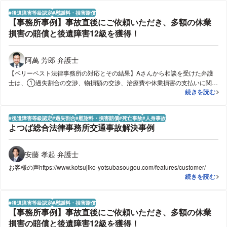
後遺障害等級認定
慰謝料・損害賠償
【事務所事例】事故直後にご依頼いただき、多額の休業
損害の賠償と後遺障害12級を獲得！
阿萬 芳郎 弁護士
【ベリーベスト法律事務所の対応とその結果】Aさんから相談を受けた弁護
士は、①過失割合の交渉、物損額の交渉、治療費や休業損害の支払いに関す
【事務所事例】
続きを読む
る交渉、後遺障害申立て、最終的な賠償額の交渉をすべて弁護士が代理して
行うことができること、②事故直後から弁護士に依頼することで医師の指示
のもと適切な治療を受けることができ、症状固定をした後に後遺障害等級が
後遺障害等級認定
過失割合
慰謝料・損害賠償
死亡事故
人身事故
認定されやすくなること、③弁護士に依頼することで慰謝料等の賠償額が大
よつば総合法律事務所交通事故解決事例
幅に増加する可能性が高いこと、④Aさんは弁護士費用特約に加入していた
ため、原則弁護士費用の自己負担がないことを説明しました。その後、Aさ
んからご依頼をいただき、早速相手方保険会社に交渉を開始しました。その
安藤 孝起 弁護士
結果、すぐに保険会社は治療費を病院に直接支払う旨約束し、休業損害も毎
お客様の声https://www.kotsujiko-yotsubasougou.com/features/customer/
月支払うと約束してもらいました。その後、Aさんは病院での治療を継続し
よつば総合法
続きを読む
ていましたが、肘の痛みはなかなか治まらず、ドライバーの仕事に復職する
ことができずにいました。事故から半年ほど経過した頃、相手方保険会社は
休業損害の支払いをストップするという交渉をしてきました。そこで弁護士
後遺障害等級認定
慰謝料・損害賠償
は、Aさんの主治医から休業が必要である旨の診断書を取得するようにAさん
【事務所事例】事故直後にご依頼いただき、多額の休業
にアドバイスをし、職場からも出勤停止を指示する書面を発行してもらいま
損害の賠償と後遺障害12級を獲得！
した。その結果、保険会社は休業損害の支払いを継続するよう方針を変更