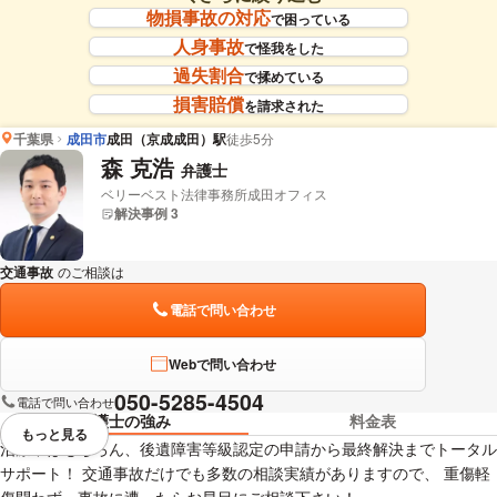
物損事故の対応
で困っている
人身事故
で怪我をした
過失割合
で揉めている
損害賠償
を請求された
千葉県
成田市
成田（京成成田）駅
徒歩5分
森 克浩
弁護士
ベリーベスト法律事務所成田オフィス
解決事例 3
交通事故
のご相談は
下記のリンクからお問い合わせください。
電話で問い合わせ
Webで問い合わせ
050-5285-4504
電話で問い合わせ
弁護士の強み
料金表
もっと見る
視覚的に省略されている要素を
治療中はもちろん、後遺障害等級認定の申請から最終解決までトータル
サポート！ 交通事故だけでも多数の相談実績がありますので、 重傷軽
傷問わず、事故に遭ったらお早目にご相談下さい！