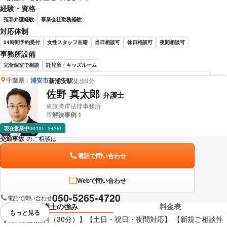
経験・資格
冤罪弁護経験
事業会社勤務経験
対応体制
24時間予約受付
女性スタッフ在籍
当日相談可
休日相談可
夜間相談可
事務所設備
完全個室で相談
託児所・キッズルーム
千葉県
浦安市
新浦安駅
徒歩9分
菊川 秀明 弁護士の詳細情報を見る
佐野 真太郎
弁護士
東京湾岸法律事務所
解決事例 1
現在営業中
00:00 - 24:00
交通事故
のご相談は
下記のリンクからお問い合わせください。
電話で問い合わせ
Webで問い合わせ
050-5265-4720
電話で問い合わせ
弁護士の強み
料金表
もっと見る
視覚的に省略されている要素を
【初回相談無料（30分）】【土日・祝日・夜間対応】 【新規ご相談件