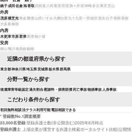
となりました。後遺障害の申立てにあたっては、事前に弁護士が医師宛の書
銚子
成田
佐倉
旭
香取
四街道
八街
富里
匝瑳
酒々井
栄
神崎
多古
東庄
芝山
面を作成し、必要な検査を実施していただくよう依頼をしていましたので、
外房
医師が神経伝導速度検査を実施し、他覚的所見がある旨を後遺障害診断書に
記載していただきました。その結果、無事に12級13号が認定され、高額賠償
茂原
横芝光
東金
勝浦
山武
いすみ
大網白里
九十九里
一宮
睦沢
長生
白子
長柄
長南
につなげることができました。弁護士に依頼していなければ、14級9号の認
大多喜
御宿
定に留まった可能性も十分にありましたので、Aさんに喜んでいただけて弁
内房
護士としても非常に嬉しい気持ちになりました。
木更津
市原
君津
富津
袖ケ浦
安房
館山
鴨川
南房総
鋸南
近隣の都道府県から探す
東京都
神奈川県
埼玉県
茨城県
栃木県
群馬県
分野一覧から探す
後遺障害等級認定
過失割合
慰謝料・損害賠償
死亡事故
物損事故
人身事故
こだわり条件から探す
初回無料相談
法テラス利用可能
電話相談できる
* 登録数No.1調査概要
23,000名登録
登録弁護士数(非公開含む)2025年6月時点
登録弁護士
上場企業が運営する弁護士検索ポータルサイト比較(公開情