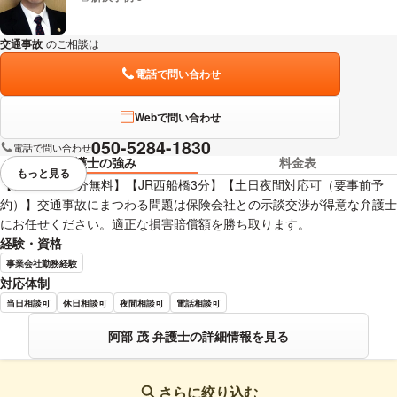
交通事故
のご相談は
下記のリンクからお問い合わせください。
電話で問い合わせ
Webで問い合わせ
050-5284-1830
電話で問い合わせ
弁護士の強み
料金表
もっと見る
視覚的に省略されている要素を
【初回相談30分無料】【JR西船橋3分】【土日夜間対応可（要事前予
約）】交通事故にまつわる問題は保険会社との示談交渉が得意な弁護士
にお任せください。適正な損害賠償額を勝ち取ります。
経験・資格
事業会社勤務経験
対応体制
当日相談可
休日相談可
夜間相談可
電話相談可
阿部 茂 弁護士の詳細情報を見る
さらに絞り込む