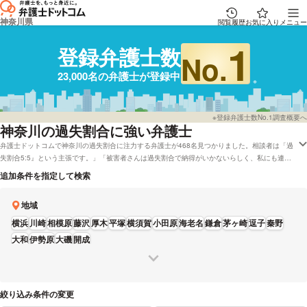
神奈川県
閲覧履歴
お気に入り
メニュー
1
登録弁護士数
No.
23,000名の弁護士が登録中
※登録弁護士数No.1調査概要へ
神奈川
の過失割合に強い弁護士
弁護士ドットコムで神奈川の過失割合に注力する弁護士が468名見つかりました。相談者は「過
失割合5:5』という主張です。」「被害者さんは過失割合で納得がいかないらしく、私にも連絡
してきました。」といった事情を抱えています。弁護士ドットコムでは無料の法律相談「みんな
追加条件を指定して検索
の法律相談」に回答している神奈川の弁護士や弁護士費用などの相談を電話でも受理している弁
護士など、色々な条件で調べることができます。具体的には「過失割合に強い弁護士やレビュー
地域
が良い弁護士の選び方などはほとんどリサーチしたけど、神奈川周辺の法律事務所の弁護士を料
金で検討したい」などのニーズにも応えることができます。弁護士の中には「少しでも早期に弁
横浜
川崎
相模原
藤沢
厚木
平塚
横須賀
小田原
海老名
鎌倉
茅ヶ崎
逗子
秦野
護士に相談し、後遺症の有無、認定、適正な賠償範囲などのアドバイスを受ければ、心労で潰さ
大和
伊勢原
大磯
開成
れそうになる不安を除去し、日常を取り戻すことができます。」とおっしゃる方もおります。過
失割合で心配事がある方は能力や営業時間などの条件を考慮して、自分に合った弁護士に電話ま
たはメールをしてみることをおすすめします。
絞り込み条件の変更