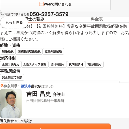
Webで問い合わせ
050-5257-3579
電話で問い合わせ
弁護士の強み
料金表
もっと見る
視覚的に省略されている要素を
【関内駅徒歩6分】【初回相談無料】豊富な交通事故問題取扱経験を踏
まえて，早期かつ納得のいく解決が得られるよう尽力しますので、お気
軽にご相談ください。
経験・資格
離婚経験
国際離婚取扱経験
冤罪弁護経験
対応体制
全国出張対応
女性スタッフ在籍
当日相談可
夜間相談可
電話相談可
事務所設備
完全個室で相談
神奈川県
藤沢市
藤沢駅
徒歩5分
石山 晃成 弁護士の詳細情報を見る
吉田 昌史
弁護士
吉田法律税務総合事務所
過失割合
のご相談は
下記のリンクからお問い合わせください。