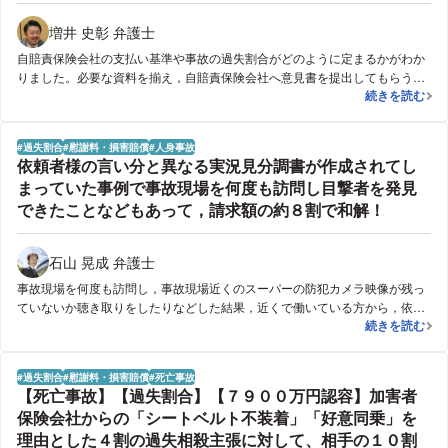
増井 史彰 弁護士
自賠責保険会社の支払い基準や事故の過失割合がどのように定まるかがわか
りました。必要な資料を揃え，自賠責保険会社へ意見書を提出してもらうこ
死亡事故で自
続きを読む
とで，結果，加害者の過失を認めてもらい，自賠責保険会社からの保険金の
支払いを受けることができました。
過失割合
慰謝料・損害賠償
人身事故
依頼者様の言い分と異なる実況見分調書が作成されてし
まっていた事例で事故現場を何度も訪問し目撃者を発見
できたことなどもあって，請求額の約８割で和解！
石山 晃成 弁護士
事故現場を何度も訪問し，事故現場近くのスーパーの防犯カメラ映像が残っ
ていないか聴き取りをしたりなどした結果，近くで働いている方から，依頼
依頼者様の言
続きを読む
者様の言い分が正しいことを示す目撃証言をいただくことができました。そ
れでも相手方が訴訟前に当方の主張を認めてくれることはなかったため，訴
訟を提起しました。訴訟の中で目撃者の方の陳述書も提出するなどした結
過失割合
慰謝料・損害賠償
死亡事故
果，依頼者の言い分に沿った過失割合をベースに，ただ休業損害の期間など
【死亡事故】【過失割合】【７９００万円認容】加害者
について当方が譲歩し，請求額の約８割での裁判上の和解が成立しました。
保険会社からの「シートベルト不装着」「好意同乗」を
理由とした４割の過失相殺主張に対して、相手の１０割