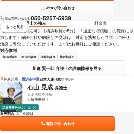
Webで問い合わせ
050-5257-5939
電話で問い合わせ
弁護士の強み
料金表
もっと見る
視覚的に省略されている要素を
【土曜・夜間対応可】【横浜駅徒歩5分】 「適正な賠償額」の確保に尽
力します！保険会社や病院との交渉は、対応を熟知した弁護士に任せ、
治療に専念していただけます。まずはお気軽にご相談ください。
対応体制
当日相談可
休日相談可
夜間相談可
電話相談可
川邉 賢一郎 弁護士の詳細情報を見る
神奈川県
横浜市中区
日本大通り駅
徒歩5分
石山 晃成
弁護士
石山法律事務所
解決事例 1
現在営業中
00:00 - 24:00
過失割合
のご相談は
下記のリンクからお問い合わせください。
電話で問い合わせ