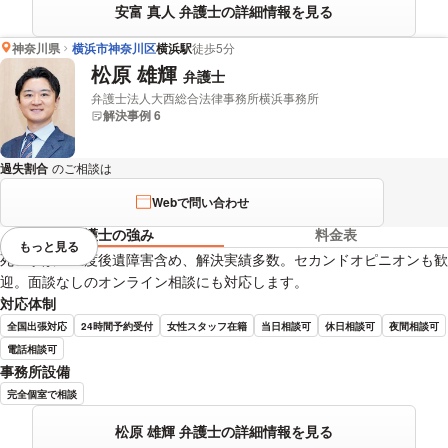
安富 真人 弁護士の詳細情報を見る
神奈川県
横浜市神奈川区
横浜駅
徒歩5分
松原 雄輝
弁護士
弁護士法人大西総合法律事務所横浜事務所
解決事例 6
過失割合
のご相談は
下記のリンクからお問い合わせください。
Webで問い合わせ
弁護士の強み
料金表
もっと見る
視覚的に省略されている要素を
死亡事故・重度後遺障害含め、解決実績多数。セカンドオピニオンも歓
迎。面談なしのオンライン相談にも対応します。
対応体制
全国出張対応
24時間予約受付
女性スタッフ在籍
当日相談可
休日相談可
夜間相談可
電話相談可
事務所設備
完全個室で相談
松原 雄輝 弁護士の詳細情報を見る