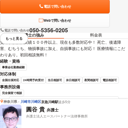
電話で問い合わせ
Webで問い合わせ
050-5356-0205
電話で問い合わせ
弁護士の強み
料金表
もっと見る
視覚的に省略されている要素を
交通事故解決実績１００件以上、現在も多数対応中！ 死亡、後遺障
害、むちうち、物損事故に加え、自損事故にも対応！ 医療情報にこだ
わりあり。初回相談無料！
経験・資格
事業会社勤務経験
対応体制
全国出張対応
24時間予約受付
当日相談可
休日相談可
夜間相談可
電話相談可
事務所設備
完全個室で相談
神奈川県
川崎市川崎区
京急川崎駅
徒歩5分
杉澤 到 弁護士の詳細情報を見る
圓谷 貴
弁護士
弁護士法人エースパートナー法律事務所