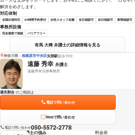
解決をめざします。
対応体制
全国出張対応
24時間予約受付
女性スタッフ在籍
当日相談可
休日相談可
夜間相談可
事務所設備
完全個室で相談
バリアフリー
有馬 大稀 弁護士の詳細情報を見る
神奈川県
相模原市中央区
矢部駅
徒歩15分
遠藤 秀幸
弁護士
遠藤秀幸法律事務所
過失割合
のご相談は
下記のリンクからお問い合わせください。
電話で問い合わせ
Webで問い合わせ
050-5572-2778
電話で問い合わせ
弁護士の強み
料金表