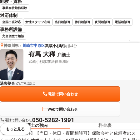
経験・資格
事業会社勤務経験
対応体制
全国出張対応
女性スタッフ在籍
当日相談可
休日相談可
夜間相談可
電話相談可
事務所設備
完全個室で相談
神奈川県
川崎市中原区
武蔵小杉駅
徒歩4分
佐伯 圭佑 弁護士の詳細情報を見る
有馬 大稀
弁護士
武蔵小杉駅前法律事務所
過失割合
のご相談は
下記のリンクからお問い合わせください。
電話で問い合わせ
Webで問い合わせ
050-5282-1991
電話で問い合わせ
弁護士の強み
料金表
もっと見る
視覚的に省略されている要素を
【初回相談無料】【当日・休日・夜間相談可】保険会社と依頼者のス
ムーズな交渉をサポートします。お早めにご相談ください。一日も早い