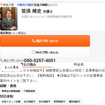
神奈川県
川崎市川崎区
京急川崎駅
徒歩3分
笹浪 靖史
弁護士
弁護士法人オリオン法律事務所川崎支部
過失割合
のご相談は
下記のリンクからお問い合わせください。
電話で問い合わせ
Webで問い合わせ
050-5257-4051
電話で問い合わせ
弁護士の強み
料金表
もっと見る
視覚的に省略されている要素を
【全国電話・ＺＯＯＭ相談可】経験豊富な弁護士が対応！交通事故の示
談交渉はお任せ下さい。【無料相談】 ★詳細は下記リンクの交通事故
案内サイトをご覧下さい。
経験・資格
事業会社勤務経験
IT国家資格
対応体制
女性スタッフ在籍
当日相談可
休日相談可
夜間相談可
電話相談可