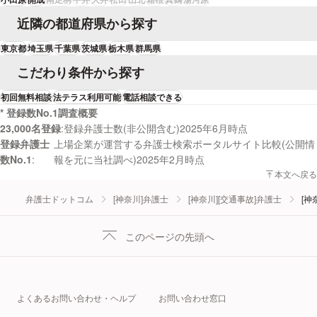
近隣の都道府県から探す
東京都
埼玉県
千葉県
茨城県
栃木県
群馬県
こだわり条件から探す
初回無料相談
法テラス利用可能
電話相談できる
* 登録数No.1調査概要
23,000名登録
登録弁護士数(非公開含む)2025年6月時点
登録弁護士
上場企業が運営する弁護士検索ポータルサイト比較(公開情
数No.1
報を元に当社調べ)2025年2月時点
本文へ戻る
弁護士ドットコム
[神奈川]弁護士
[神奈川][交通事故]弁護士
[神
このページの先頭へ
よくあるお問い合わせ・ヘルプ
お問い合わせ窓口