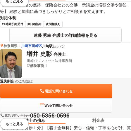
もっと見る
視覚的に省略されている要素を
【後遺障害等級の獲得・保険会社との交渉・示談金の増額交渉や訴訟
等】 経験と知識に基づきしっかりとご相談者を支えます。
対応体制
24時間予約受付
休日相談可
夜間相談可
遠藤 秀幸 弁護士の詳細情報を見る
神奈川県
川崎市川崎区
川崎駅
徒歩2分
増井 史彰
弁護士
川崎パシフィック法律事務所
解決事例 1
過失割合
のご相談は
下記のリンクからお問い合わせください。
電話で問い合わせ
Webで問い合わせ
050-5356-0596
電話で問い合わせ
弁護士の強み
料金表
もっと見る
視覚的に省略されている要素を
【川崎駅より徒歩１分】【着手金無料】安心・信頼・丁寧を心がけ、質