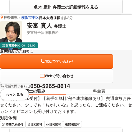
眞木 康州 弁護士の詳細情報を見る
神奈川県
横浜市中区
日本大通り駅
徒歩2分
安富 真人
弁護士
安富総合法律事務所
現在営業中
00:00 - 24:00
過失割合
のご相談は
下記のリンクからお問い合わせください。
電話で問い合わせ
Webで問い合わせ
050-5265-8614
電話で問い合わせ
弁護士の強み
料金表
もっと見る
視覚的に省略されている要素を
【24時間メール受付】【着手金無料/完全成功報酬あり】 交通事故お任
せください。少しでも「おかしいな」と思ったら、ご連絡ください。セ
カンドオピニオンも受け付けております。
対応体制
24時間予約受付
当日相談可
休日相談可
夜間相談可