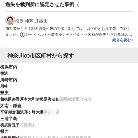
過失を裁判所に認定させた事例（
松原 雄輝 弁護士
加害者からの４割の過失相殺の主張に対しては、以下のとおり主張・立証し
ました。①シートベルト不装着⇒シートベルト不装着が過失とされる場合と
【死亡事故】
続きを読む
して、不装着の事実が結果の発生に因果関係を有することが必要とされるこ
とを指摘した上で、息子さんの死因は事故による衝撃で車両が大きく変形し
これにより車内において強く圧迫されたことが原因であること、車外に放り
神奈川の市区町村から探す
出されたわけではなくシートベルトの不装着は死亡結果発生に対して何ら因
果関係がないことを主張・立証しました。②好意同乗⇒好意同乗の事実が過
横浜市内
失となる場合について過去の裁判例を調査し、いかなる場合に過失が認めら
横浜
れるかの基準を確認しました。そのうえで、事故当時、息子さんが加害者の
川崎市内
危険・無謀な運転を誘発したり、これを容認したという事実は無いことを刑
川崎
事記録から立証しました。上記の主張・立証がいずれも裁判所に認められ、
県央
事故についての息子さんの過失は存在しないことが認められるに至りまし
た。
相模原
秦野
厚木
大和
伊勢原
海老名
座間
綾瀬
愛川
清川
湘南・鎌倉
平塚
鎌倉
藤沢
茅ヶ崎
大磯
寒川
二宮
三浦半島
横須賀
逗子
三浦
葉山
県西
小田原
開成
南足柄
中井
大井
松田
山北
箱根
真鶴
湯河原