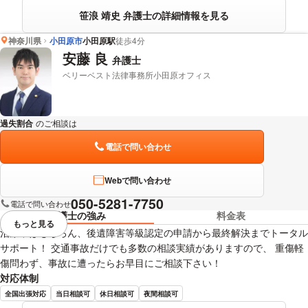
笹浪 靖史 弁護士の詳細情報を見る
神奈川県
小田原市
小田原駅
徒歩4分
安藤 良
弁護士
ベリーベスト法律事務所小田原オフィス
過失割合
のご相談は
下記のリンクからお問い合わせください。
電話で問い合わせ
Webで問い合わせ
050-5281-7750
電話で問い合わせ
弁護士の強み
料金表
もっと見る
視覚的に省略されている要素を
治療中はもちろん、後遺障害等級認定の申請から最終解決までトータル
サポート！ 交通事故だけでも多数の相談実績がありますので、 重傷軽
傷問わず、事故に遭ったらお早目にご相談下さい！
対応体制
全国出張対応
当日相談可
休日相談可
夜間相談可