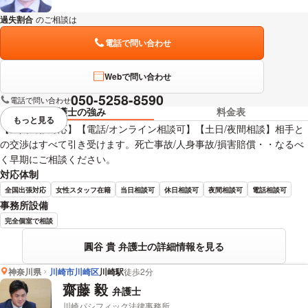
過失割合
のご相談は
下記のリンクからお問い合わせください。
電話で問い合わせ
Webで問い合わせ
050-5258-8590
電話で問い合わせ
弁護士の強み
料金表
もっと見る
視覚的に省略されている要素を
【全国出張対応】【電話/オンライン相談可】【土日/夜間相談】相手と
の交渉はすべて引き受けます。死亡事故/人身事故/損害賠償・・なるべ
く早期にご相談ください。
対応体制
全国出張対応
女性スタッフ在籍
当日相談可
休日相談可
夜間相談可
電話相談可
事務所設備
完全個室で相談
圓谷 貴 弁護士の詳細情報を見る
神奈川県
川崎市川崎区
川崎駅
徒歩2分
齋藤 毅
弁護士
川崎パシフィック法律事務所