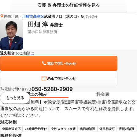
安藤 良 弁護士の詳細情報を見る
神奈川県
川崎市高津区
武蔵溝ノ口（溝の口）駅
徒歩3分
田畑 淳
弁護士
溝の口法律事務所
過失割合
のご相談は
下記のリンクからお問い合わせください。
電話で問い合わせ
Webで問い合わせ
050-5280-2909
電話で問い合わせ
弁護士の強み
料金表
もっと見る
視覚的に省略されている要素を
【初回30分相談無料】示談交渉/後遺障害等級認定/損害賠償請求など交
通事故のあらゆる問題について、スムーズで有利な解決を提供します。
ぜひご相談ください。
対応体制
全国出張対応
24時間予約受付
女性スタッフ在籍
当日相談可
休日相談可
夜間相談可
事務所設備