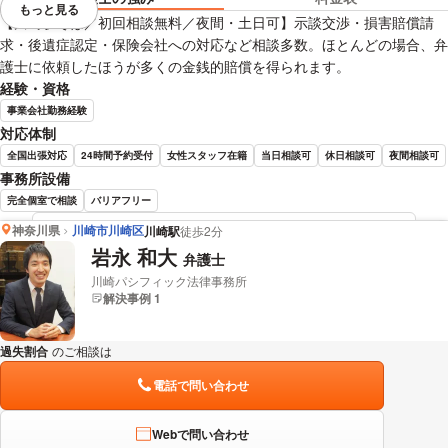
もっと見る
視覚的に省略されている要素を
​【川崎駅そば／初回相談無料／夜間・土日可】示談交渉・損害賠償請
求・後遺症認定・保険会社への対応など相談多数。ほとんどの場合、弁
護士に依頼したほうが多くの金銭的賠償を得られます。
経験・資格
事業会社勤務経験
対応体制
全国出張対応
24時間予約受付
女性スタッフ在籍
当日相談可
休日相談可
夜間相談可
事務所設備
完全個室で相談
バリアフリー
神奈川県
川崎市川崎区
川崎駅
徒歩2分
山本 友也 弁護士の詳細情報を見る
岩永 和大
弁護士
川崎パシフィック法律事務所
解決事例 1
過失割合
のご相談は
下記のリンクからお問い合わせください。
電話で問い合わせ
Webで問い合わせ