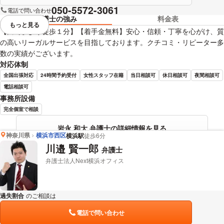
050-5572-3061
電話で問い合わせ
弁護士の強み
料金表
もっと見る
視覚的に省略されている要素を
【川崎駅より徒歩１分】【着手金無料】安心・信頼・丁寧を心がけ、質
の高いリーガルサービスを目指しております。クチコミ・リピーター多
数の実績がございます。
対応体制
全国出張対応
24時間予約受付
女性スタッフ在籍
当日相談可
休日相談可
夜間相談可
電話相談可
事務所設備
完全個室で相談
岩永 和大 弁護士の詳細情報を見る
神奈川県
横浜市西区
横浜駅
徒歩6分
川邉 賢一郎
弁護士
弁護士法人Next横浜オフィス
過失割合
のご相談は
下記のリンクからお問い合わせください。
電話で問い合わせ