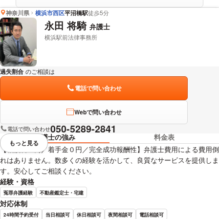
神奈川県
横浜市西区
平沼橋駅
徒歩5分
永田 将騎
弁護士
横浜駅前法律事務所
過失割合
のご相談は
下記のリンクからお問い合わせください。
電話で問い合わせ
Webで問い合わせ
050-5289-2841
電話で問い合わせ
弁護士の強み
料金表
もっと見る
視覚的に省略されている要素を
【相談料０円／着手金０円／完全成功報酬性】弁護士費用による費用倒
れはありません。数多くの経験を活かして、良質なサービスを提供しま
す。安心してご相談ください。
経験・資格
冤罪弁護経験
不動産鑑定士・宅建
対応体制
24時間予約受付
当日相談可
休日相談可
夜間相談可
電話相談可