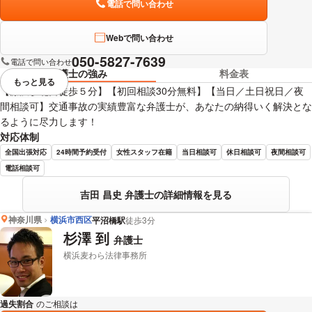
電話で問い合わせ
Webで問い合わせ
050-5827-7639
電話で問い合わせ
弁護士の強み
料金表
もっと見る
視覚的に省略されている要素を
【藤沢駅北口徒歩５分】【初回相談30分無料】【当日／土日祝日／夜
間相談可】交通事故の実績豊富な弁護士が、あなたの納得いく解決とな
るように尽力します！
対応体制
全国出張対応
24時間予約受付
女性スタッフ在籍
当日相談可
休日相談可
夜間相談可
電話相談可
吉田 昌史 弁護士の詳細情報を見る
神奈川県
横浜市西区
平沼橋駅
徒歩3分
杉澤 到
弁護士
横浜麦わら法律事務所
過失割合
のご相談は
下記のリンクからお問い合わせください。