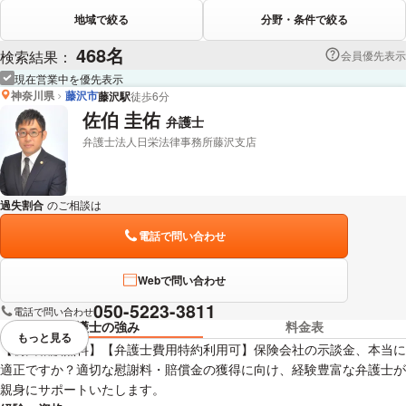
地域で絞る
分野・条件で絞る
468名
検索結果：
会員優先表示
現在営業中を優先表示
神奈川県
藤沢市
藤沢駅
徒歩6分
佐伯 圭佑
弁護士
弁護士法人日栄法律事務所藤沢支店
過失割合
のご相談は
下記のリンクからお問い合わせください。
電話で問い合わせ
Webで問い合わせ
050-5223-3811
電話で問い合わせ
弁護士の強み
料金表
もっと見る
視覚的に省略されている要素を
【初回相談無料】【弁護士費用特約利用可】保険会社の示談金、本当に
適正ですか？適切な慰謝料・賠償金の獲得に向け、経験豊富な弁護士が
親身にサポートいたします。