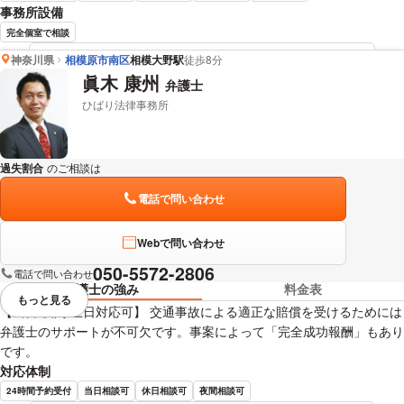
事務所設備
完全個室で相談
神奈川県
相模原市南区
相模大野駅
徒歩8分
永田 将騎 弁護士の詳細情報を見る
眞木 康州
弁護士
ひばり法律事務所
過失割合
のご相談は
下記のリンクからお問い合わせください。
電話で問い合わせ
Webで問い合わせ
050-5572-2806
電話で問い合わせ
弁護士の強み
料金表
もっと見る
視覚的に省略されている要素を
【当日/夜間/土日対応可】 交通事故による適正な賠償を受けるためには
弁護士のサポートが不可欠です。事案によって「完全成功報酬」もあり
です。
対応体制
24時間予約受付
当日相談可
休日相談可
夜間相談可