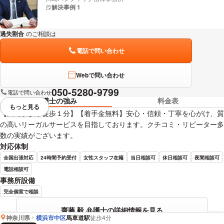
解決事例 1
過失割合
のご相談は
下記のリンクからお問い合わせください。
電話で問い合わせ
Webで問い合わせ
050-5280-9799
電話で問い合わせ
弁護士の強み
料金表
もっと見る
視覚的に省略されている要素を
【川崎駅より徒歩１分】【着手金無料】安心・信頼・丁寧を心がけ、質
の高いリーガルサービスを目指しております。クチコミ・リピーター多
数の実績がございます。
対応体制
全国出張対応
24時間予約受付
女性スタッフ在籍
当日相談可
休日相談可
夜間相談可
電話相談可
事務所設備
完全個室で相談
齋藤 毅 弁護士の詳細情報を見る
神奈川県
横浜市中区
馬車道駅
徒歩4分