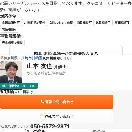
の高いリーガルサービスを目指しております。クチコミ・リピーター多
数の実績がございます。
対応体制
全国出張対応
24時間予約受付
女性スタッフ在籍
当日相談可
休日相談可
夜間相談可
電話相談可
事務所設備
完全個室で相談
増井 史彰 弁護士の詳細情報を見る
神奈川県
川崎市川崎区
京急川崎駅
徒歩6分
山本 友也
弁護士
やまもと総合法律事務所
現在営業中
00:00 - 24:00
過失割合
のご相談は
下記のリンクからお問い合わせください。
電話で問い合わせ
Webで問い合わせ
050-5572-2871
電話で問い合わせ
弁護士の強み
料金表