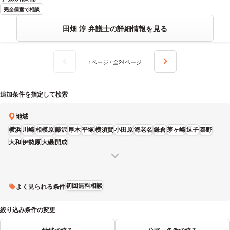
完全個室で相談
田畑 淳 弁護士の詳細情報を見る
1ページ / 全24ページ
追加条件を指定して検索
地域
横浜
川崎
相模原
藤沢
厚木
平塚
横須賀
小田原
海老名
鎌倉
茅ヶ崎
逗子
秦野
大和
伊勢原
大磯
開成
初回無料相談
よく見られる条件
絞り込み条件の変更