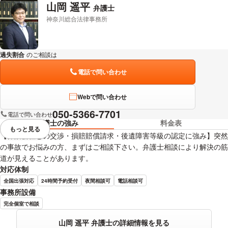
山岡 遥平
弁護士
神奈川総合法律事務所
過失割合
のご相談は
下記のリンクからお問い合わせください。
電話で問い合わせ
Webで問い合わせ
050-5366-7701
電話で問い合わせ
弁護士の強み
料金表
もっと見る
視覚的に省略されている要素を
【保険会社との交渉・損賠賠償請求・後遺障害等級の認定に強み】突然
の事故でお悩みの方、まずはご相談下さい。弁護士相談により解決の筋
道が見えることがあります。
対応体制
全国出張対応
24時間予約受付
夜間相談可
電話相談可
事務所設備
完全個室で相談
山岡 遥平 弁護士の詳細情報を見る