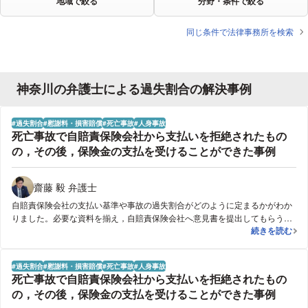
地域で絞る
分野・条件で絞る
同じ条件で法律事務所を検索
神奈川の弁護士による過失割合の解決事例
過失割合
慰謝料・損害賠償
死亡事故
人身事故
死亡事故で自賠責保険会社から支払いを拒絶されたもの
の，その後，保険金の支払を受けることができた事例
齋藤 毅 弁護士
自賠責保険会社の支払い基準や事故の過失割合がどのように定まるかがわか
りました。必要な資料を揃え，自賠責保険会社へ意見書を提出してもらうこ
死亡事故で自
続きを読む
とで，結果，加害者の過失を認めてもらい，自賠責保険会社からの保険金の
支払いを受けることができました。
過失割合
慰謝料・損害賠償
死亡事故
人身事故
死亡事故で自賠責保険会社から支払いを拒絶されたもの
の，その後，保険金の支払を受けることができた事例