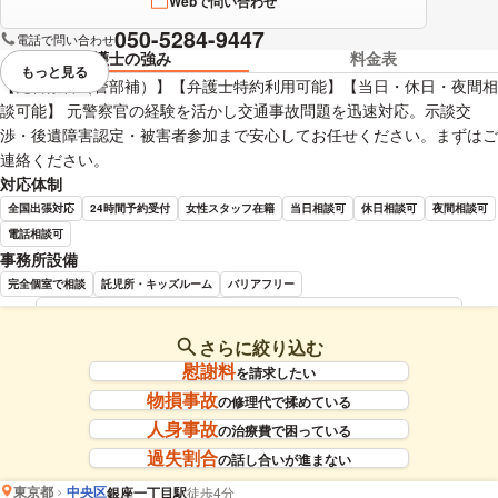
Webで問い合わせ
050-5284-9447
電話で問い合わせ
弁護士の強み
料金表
もっと見る
視覚的に省略されている要素を
【元警察官（警部補）】【弁護士特約利用可能】【当日・休日・夜間相
談可能】 元警察官の経験を活かし交通事故問題を迅速対応。示談交
渉・後遺障害認定・被害者参加まで安心してお任せください。まずはご
連絡ください。
対応体制
全国出張対応
24時間予約受付
女性スタッフ在籍
当日相談可
休日相談可
夜間相談可
電話相談可
事務所設備
完全個室で相談
託児所・キッズルーム
バリアフリー
藤本 顯人 弁護士の詳細情報を見る
さらに絞り込む
慰謝料
を請求したい
物損事故
の修理代で揉めている
人身事故
の治療費で困っている
過失割合
の話し合いが進まない
東京都
中央区
銀座一丁目駅
徒歩4分