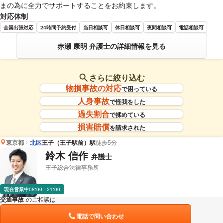
まの為に全力でサポートすることをお約束します。
対応体制
全国出張対応
24時間予約受付
当日相談可
休日相談可
夜間相談可
電話相談可
赤瀬 康明 弁護士の詳細情報を見る
さらに絞り込む
物損事故の対応
で困っている
人身事故
で怪我をした
過失割合
で揉めている
損害賠償
を請求された
東京都
北区
王子（王子駅前）駅
徒歩5分
鈴木 信作
弁護士
王子総合法律事務所
現在営業中
08:00 - 21:00
交通事故
のご相談は
下記のリンクからお問い合わせください。
電話で問い合わせ