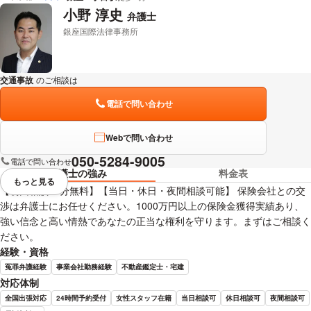
小野 淳史
弁護士
銀座国際法律事務所
交通事故
のご相談は
下記のリンクからお問い合わせください。
電話で問い合わせ
Webで問い合わせ
050-5284-9005
電話で問い合わせ
弁護士の強み
料金表
もっと見る
視覚的に省略されている要素を
【初回相談30分無料】【当日・休日・夜間相談可能】 保険会社との交
渉は弁護士にお任せください。1000万円以上の保険金獲得実績あり、
強い信念と高い情熱であなたの正当な権利を守ります。まずはご相談く
ださい。
経験・資格
冤罪弁護経験
事業会社勤務経験
不動産鑑定士・宅建
対応体制
全国出張対応
24時間予約受付
女性スタッフ在籍
当日相談可
休日相談可
夜間相談可