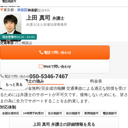
電話相談可
事務所設備
東京都
渋谷区
神泉駅
徒歩4分
完全個室で相談
上田 真司
弁護士
弁護士法人赤瀬法律事務所
小野 淳史 弁護士の詳細情報を見る
現在営業中
00:00 - 24:00
交通事故
のご相談は
下記のリンクからお問い合わせください。
電話で問い合わせ
Webで問い合わせ
050-5346-7467
電話で問い合わせ
弁護士の強み
料金表
もっと見る
視覚的に省略されている要素を
♦相談無料♦着手金無料/完全成功報酬 交通事故による適正な賠償を受け
るためには弁護士のサポートが不可欠です。後悔しないためにも、皆さ
まの為に全力でサポートすることをお約束します。
対応体制
全国出張対応
24時間予約受付
当日相談可
休日相談可
夜間相談可
電話相談可
上田 真司 弁護士の詳細情報を見る