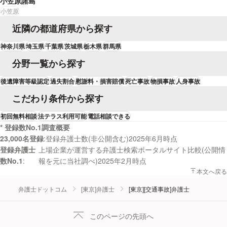
小笠原諸島
小笠原
近隣の都道府県から探す
神奈川県
埼玉県
千葉県
茨城県
栃木県
群馬県
分野一覧から探す
後遺障害等級認定
過失割合
慰謝料・損害賠償
死亡事故
物損事故
人身事故
こだわり条件から探す
初回無料相談
法テラス利用可能
電話相談できる
* 登録数No.1調査概要
23,000名登録
登録弁護士数(非公開含む)2025年6月時点
登録弁護士
上場企業が運営する弁護士検索ポータルサイト比較(公開情
数No.1
報を元に当社調べ)2025年2月時点
本文へ戻る
弁護士ドットコム
[東京]弁護士
[東京][交通事故]弁護士
このページの先頭へ