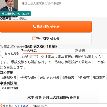
弁護士法人東京新宿法律事務所
現在営業中
07:00 - 22:00
交通事故
のご相談は
下記のリンクからお問い合わせください。
電話で問い合わせ
Webで問い合わせ
050-5285-1959
電話で問い合わせ
弁護士の強み
料金表
もっと見る
視覚的に省略されている要素を
【弁護士費用特約利用可】 交通事故は事故直後の初動が結果を左右し
ます。 示談交渉から訴訟移行まで。迅速な初動設計で最短ルートの解
決を目指します。
対応体制
全国出張対応
24時間予約受付
女性スタッフ在籍
当日相談可
休日相談可
電話相談可
事務所設備
完全個室で相談
水本 佑冬 弁護士の詳細情報を見る
東京都
八王子市
八王子駅
徒歩4分