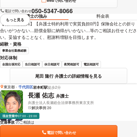
Webで問い合わせ
050-5347-8066
電話で問い合わせ
弁護士の強み
料金表
もっと見る
視覚的に省略されている要素を
【初回相談無料】【弁護士特約利用で実質負担0円】保険会社との折り
合いがつかない…賠償金額に納得がいかない…等のご相談お任せくださ
い。妥協することなく、慰謝料増額を目指します。
経験・資格
事業会社勤務経験
対応体制
全国出張対応
当日相談可
休日相談可
夜間相談可
電話相談可
尾田 隆行 弁護士の詳細情報を見る
東京都
千代田区
岩本町駅
徒歩2分
長瀬 佑志
弁護士
弁護士法人長瀬総合法律事務所東京支所
解決事例 20
現在営業中
07:00 - 23:00
交通事故
のご相談は
下記のリンクからお問い合わせください。
電話で問い合わせ