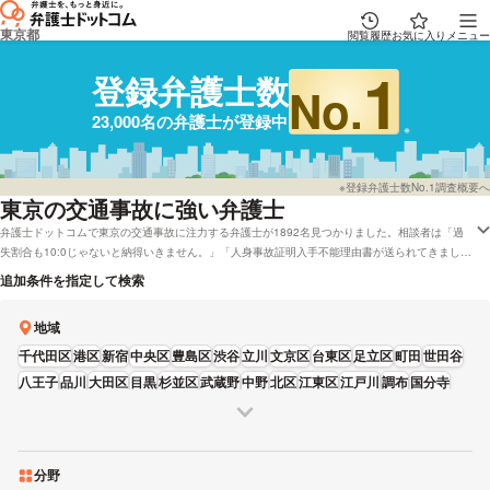
東京都
閲覧履歴
お気に入り
メニュー
1
登録弁護士数
No.
23,000名の弁護士が登録中
※登録弁護士数No.1調査概要へ
東京
の交通事故に強い弁護士
弁護士ドットコムで東京の交通事故に注力する弁護士が1892名見つかりました。相談者は「過
失割合も10:0じゃないと納得いきません。」「人身事故証明入手不能理由書が送られてきまし
た。」といった事情を抱えています。弁護士ドットコムでは弁護士費用面を考慮して法テラスを
追加条件を指定して検索
受け付けしている弁護士や東京で無料の法律相談「みんなの法律相談」に回答している弁護士と
いった様々な希望の条件で探すことができます。具体的には「レビューが高い交通事故が得意な
地域
弁護士や弁護士の選び方は詳しく調べたけれど、東京周辺の弁護士を費用で検討したい」などの
依頼にも応じることができます。弁護士の中には「全国出張可/休日・夜間相談可/ケースによっ
千代田区
港区
新宿
中央区
豊島区
渋谷
立川
文京区
台東区
足立区
町田
世田谷
ては着手金無料可等で親切、丁寧に対応します。」とおっしゃる方もおります。交通事故で心配
八王子
品川
大田区
目黒
杉並区
武蔵野
中野
北区
江東区
江戸川
調布
国分寺
事がある方は弁護士ドットコムに登録する弁護士22,835人の中から、営業時間や能力などの条
葛飾区
墨田区
板橋
練馬
多摩
三鷹
荒川区
昭島
日野
東大和
府中
狛江
青梅
福生
件を考慮して、自分に合った法律事務所や弁護士に相談をしてみることもご検討ください。
西東京
清瀬
東久留米
武蔵村山
稲城
羽村
あきる野
分野