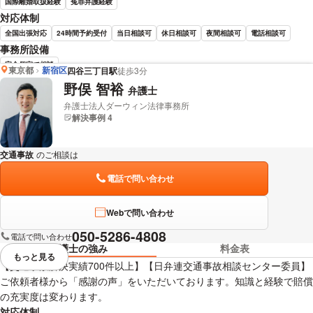
国際離婚取扱経験
冤罪弁護経験
対応体制
全国出張対応
24時間予約受付
当日相談可
休日相談可
夜間相談可
電話相談可
事務所設備
完全個室で相談
東京都
新宿区
四谷三丁目駅
徒歩3分
野俣 智裕
弁護士
松村 大介 弁護士の詳細情報を見る
弁護士法人ダーウィン法律事務所
解決事例 4
交通事故
のご相談は
下記のリンクからお問い合わせください。
電話で問い合わせ
Webで問い合わせ
050-5286-4808
電話で問い合わせ
弁護士の強み
料金表
もっと見る
視覚的に省略されている要素を
【交通事故解決実績700件以上】【日弁連交通事故相談センター委員】
ご依頼者様から「感謝の声」をいただいております。知識と経験で賠償
の充実度は変わります。
対応体制