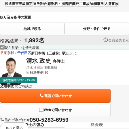
後遺障害等級認定
過失割合
慰謝料・損害賠償
死亡事故
物損事故
人身事故
絞り込み条件の変更
地域で絞る
分野・条件で絞る
1,892名
検索結果：
会員優先表示
現在営業中を優先表示
東京都
千代田区
新日本橋（三越前）駅
徒歩3分
清水 政史
弁護士
清水神田法律事務所
解決事例 10
現在営業中
00:00 - 24:00
交通事故
のご相談は
下記のリンクからお問い合わせください。
電話で問い合わせ
Webで問い合わせ
050-5283-6959
電話で問い合わせ
弁護士の強み
料金表
もっと見る