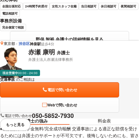
全国出張対応
24時間予約受付
女性スタッフ在籍
当日相談可
休日相談可
夜間相談可
電話相談可
事務所設備
完全個室で相談
野俣 智裕 弁護士の詳細情報を見る
東京都
渋谷区
神泉駅
徒歩4分
赤瀬 康明
弁護士
弁護士法人赤瀬法律事務所
現在営業中
00:00 - 24:00
交通事故
のご相談は
下記のリンクからお問い合わせください。
電話で問い合わせ
Webで問い合わせ
050-5852-7930
電話で問い合わせ
弁護士の強み
料金表
もっと見る
視覚的に省略されている要素を
♦相談無料♦着手金無料/完全成功報酬 交通事故による適正な賠償を受け
るためには弁護士のサポートが不可欠です。後悔しないためにも、皆さ