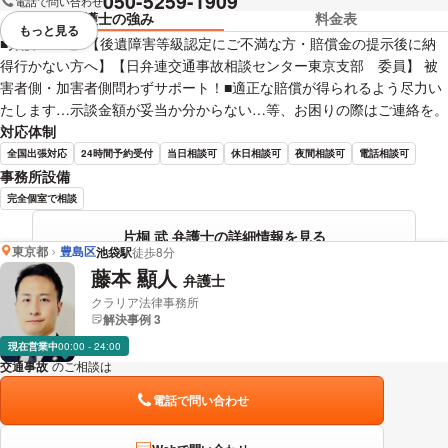
050-5259-1909
電話で問い合わせ
弁護士の強み
料金表
もっと見る
視覚的に省略されている要素を
■弁護士直通■【後遺障害等級認定にご不満な方・賠償金の提示後に納
得行かない方へ】【日弁連交通事故相談センター東京支部 委員】 被
害者側・加害者側問わずサポート！■適正な賠償が得られるよう尽力い
たします…示談金額が妥当か分からない…等、お困りの際はご連絡を。
対応体制
全国出張対応
24時間予約受付
当日相談可
休日相談可
夜間相談可
電話相談可
事務所設備
完全個室で相談
片桐 武 弁護士の詳細情報を見る
東京都
豊島区
池袋駅
徒歩8分
藤本 顯人
弁護士
クラリア法律事務所
解決事例 3
現在営業中
00:00 - 24:00
交通事故
のご相談は
下記のリンクからお問い合わせください。
電話で問い合わせ