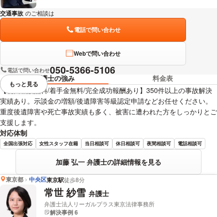
交通事故
のご相談は
下記のリンクからお問い合わせください。
電話で問い合わせ
Webで問い合わせ
050-5366-5106
電話で問い合わせ
弁護士の強み
料金表
もっと見る
視覚的に省略されている要素を
【初回相談無料/着手金無料/完全成功報酬あり】350件以上の事故解決
実績あり。示談金の増額/後遺障害等級認定申請などお任せください。
重度後遺障害や死亡事故実績も多く、被害に遭われた方をしっかりとご
支援します。
対応体制
全国出張対応
女性スタッフ在籍
当日相談可
休日相談可
夜間相談可
電話相談可
加藤 弘一 弁護士の詳細情報を見る
東京都
中央区
東京駅
徒歩8分
常世 紗雪
弁護士
弁護士法人リーガルプラス東京法律事務所
解決事例 6