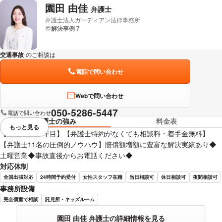
園田 由佳
弁護士
弁護士法人ガーディアン法律事務所
解決事例 7
交通事故
のご相談は
下記のリンクからお問い合わせください。
電話で問い合わせ
Webで問い合わせ
050-5286-5447
電話で問い合わせ
弁護士の強み
料金表
もっと見る
視覚的に省略されている要素を
【弁護士歴14年目】【弁護士特約がなくても相談料・着手金無料】
【弁護士11名の圧倒的ノウハウ】賠償額増額に豊富な解決実績あり◆
土曜営業◆事故直後からお電話ください◆
対応体制
全国出張対応
24時間予約受付
女性スタッフ在籍
当日相談可
休日相談可
夜間相談可
事務所設備
完全個室で相談
託児所・キッズルーム
園田 由佳 弁護士の詳細情報を見る