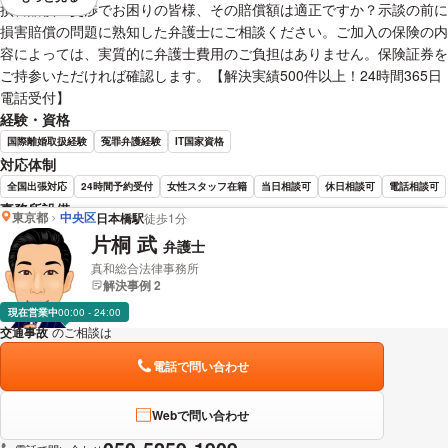
視覚的に省略されている要素を
損害賠償の交渉でお困りの皆様、その賠償額は適正ですか？示談の前に
損害賠償の問題に熟知した弁護士にご相談ください。ご加入の保険の内
容によっては、実質的に弁護士費用のご負担はありません。保険証券を
ご持参いただければ確認します。【解決実績500件以上！24時間365日
電話受付】
経験・資格
国際離婚取扱経験
冤罪弁護経験
IT国家資格
対応体制
全国出張対応
24時間予約受付
女性スタッフ在籍
当日相談可
休日相談可
電話相談可
事務所設備
東京都
中央区
日本橋駅
徒歩1分
完全個室で相談
片桐 武
弁護士
真和総合法律事務所
清水 政史 弁護士の詳細情報を見る
解決事例 2
現在営業中
00:00 - 24:00
交通事故
のご相談は
下記のリンクからお問い合わせください。
電話で問い合わせ
Webで問い合わせ