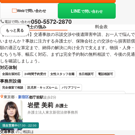
LINE
Webで問い合わせ
で問い合わせ
050-5572-2870
電話で問い合わせ
弁護士の強み
料金表
もっと見る
視覚的に省略されている要素を
【初回相談無料】交通事故の示談交渉や後遺障害申請、お一人で悩んで
いませんか？事故に注力する弁護士が、保険会社との交渉から損害賠償
額の適正な算定まで、納得の解決に向け全力で支えます。物損・人身・
むちうち等、幅広く対応。まずは完全予約制の無料相談で、今後の見通
しを確認しましょう。
対応体制
全国出張対応
24時間予約受付
女性スタッフ在籍
当日相談可
電話相談可
事務所設備
完全個室で相談
託児所・キッズルーム
バリアフリー
東京都
新宿区
都庁前駅
徒歩2分
長瀬 佑志 弁護士の詳細情報を見る
岩壁 美莉
弁護士
弁護士法人東京新宿法律事務所
現在営業中
07:00 - 22:00
交通事故
のご相談は
下記のリンクからお問い合わせください。