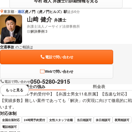
今村 雄人 弁護士の詳細情報を見る
東京都
港区
虎ノ門（虎ノ門ヒルズ）駅
徒歩6分
山﨑 健介
弁護士
弁護士法人ノーサイド法律事務所
解決事例 3
交通事故
のご相談は
下記のリンクからお問い合わせください。
電話で問い合わせ
Webで問い合わせ
050-5280-2915
電話で問い合わせ
弁護士の強み
料金表
もっと見る
視覚的に省略されている要素を
【24時間メール予約受付中】【弁護士男女11名所属】【迅速な対応】
【実績多数】難しい案件であっても「解決」の実現に向けて徹底的に戦
います。
対応体制
全国出張対応
24時間予約受付
女性スタッフ在籍
当日相談可
休日相談可
夜間相談可
電話相談可