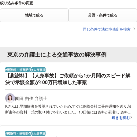
絞り込み条件の変更
地域で絞る
分野・条件で絞る
同じ条件で法律事務所を検索
東京の弁護士による交通事故の解決事例
慰謝料・損害賠償
人身事故
【慰謝料】【人身事故】ご依頼から1か月間のスピード解
決で示談金額が100万円増加した事案
園田 由佳 弁護士
Kさんは,早期解決を希望されていたため,すぐに保険会社に受任通知を送り,診
断書等の資料一式の取り付けを行いました。10日後には資料が到着し,資料到
【慰謝料】【人
続きを読む
着当日中に裁判所基準での賠償額の計算を終え,即座に交渉を開始しました。
保険会社から提示されていた慰謝料は,Kさんが受けた精神的苦痛には到底及
ばない不当に低い金額であったため,交渉時には,Kさんが受けた精神的苦痛を
慰謝料・損害賠償
人身事故
保険会社に詳細に説明した結果,裁判所基準の満額での示談となり,ご依頼から