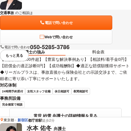
交通事故
のご相談は
下記のリンクからお問い合わせください。
電話で問い合わせ
Webで問い合わせ
050-5285-3786
電話で問い合わせ
弁護士の強み
料金表
もっと見る
視覚的に省略されている要素を
【相談実績3,000件超】【豊富な解決事例あり】【相談料/着手金0円】
【賠償金の適正診断0円】【成功報酬制】◆適正な賠償額獲得サポート
◆リーガルプラスは、事故直後から保険会社との示談交渉まで、ご依
頼者に寄り添い丁寧にサポートいたします。
対応体制
24時間予約受付
女性スタッフ在籍
休日相談可
夜間相談可
事務所設備
完全個室で相談
常世 紗雪 弁護士の詳細情報を見る
東京都
新宿区
都庁前駅
徒歩2分
水本 佑冬
弁護士