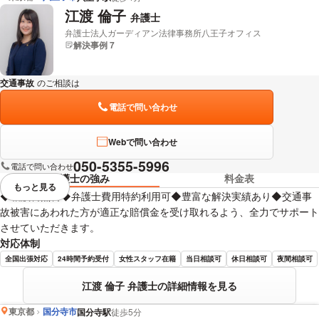
江渡 倫子
弁護士
弁護士法人ガーディアン法律事務所八王子オフィス
解決事例 7
交通事故
のご相談は
下記のリンクからお問い合わせください。
電話で問い合わせ
Webで問い合わせ
050-5355-5996
電話で問い合わせ
弁護士の強み
料金表
もっと見る
視覚的に省略されている要素を
◆相談料無料◆弁護士費用特約利用可◆豊富な解決実績あり◆交通事
故被害にあわれた方が適正な賠償金を受け取れるよう、全力でサポート
させていただきます。
対応体制
全国出張対応
24時間予約受付
女性スタッフ在籍
当日相談可
休日相談可
夜間相談可
江渡 倫子 弁護士の詳細情報を見る
東京都
国分寺市
国分寺駅
徒歩5分