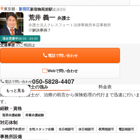
東京都
新宿区
新宿御苑前駅
徒歩2分
荒井 義一
弁護士
弁護士法人クレスフォート法律事務所本店事務所
解決事例 7
現在営業中
08:00 - 24:00
交通事故
のご相談は
下記のリンクからお問い合わせください。
電話で問い合わせ
Webで問い合わせ
050-5828-4407
電話で問い合わせ
弁護士の強み
料金表
もっと見る
視覚的に省略されている要素を
経験豊富な弁護士が、治療の助言から保険処理の代行まで迅速に行いま
す。
経験・資格
冤罪弁護経験
再審弁護経験
対応体制
24時間予約受付
女性スタッフ在籍
当日相談可
休日相談可
夜間相談可
電話相談可
事務所設備