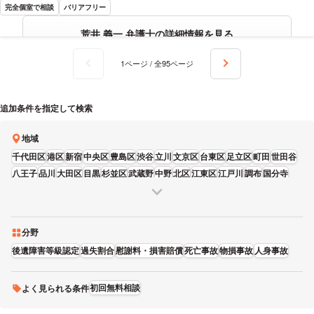
完全個室で相談
バリアフリー
荒井 義一 弁護士の詳細情報を見る
1ページ / 全95ページ
追加条件を指定して検索
地域
千代田区
港区
新宿
中央区
豊島区
渋谷
立川
文京区
台東区
足立区
町田
世田谷
八王子
品川
大田区
目黒
杉並区
武蔵野
中野
北区
江東区
江戸川
調布
国分寺
葛飾区
墨田区
板橋
練馬
多摩
三鷹
荒川区
昭島
日野
東大和
府中
狛江
青梅
福生
西東京
清瀬
東久留米
武蔵村山
稲城
羽村
あきる野
分野
後遺障害等級認定
過失割合
慰謝料・損害賠償
死亡事故
物損事故
人身事故
初回無料相談
よく見られる条件