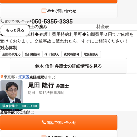
Webで問い合わせ
050-5355-3335
電話で問い合わせ
弁護士の強み
料金表
もっと見る
視覚的に省略されている要素を
◆相談料完全無料◆弁護士費用特約利用可◆初期費用０円でご依頼を
受けております。交通事故に遭われたら、すぐにご相談ください！
対応体制
全国出張対応
当日相談可
休日相談可
夜間相談可
電話相談可
鈴木 信作 弁護士の詳細情報を見る
東京都
江東区
東陽町駅
徒歩5分
尾田 隆行
弁護士
尾田・星野法律事務所
現在営業中
00:00 - 24:00
交通事故
のご相談は
下記のリンクからお問い合わせください。
電話で問い合わせ