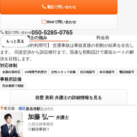
電話で問い合わせ
Webで問い合わせ
050-5285-0765
電話で問い合わせ
弁護士の強み
料金表
もっと見る
視覚的に省略されている要素を
【弁護士費用特約利用可】 交通事故は事故直後の初動が結果を左右し
ます。 示談交渉から訴訟移行まで。迅速な初動設計で最短ルートの解
決を目指します。
対応体制
全国出張対応
24時間予約受付
女性スタッフ在籍
当日相談可
休日相談可
電話相談可
事務所設備
完全個室で相談
岩壁 美莉 弁護士の詳細情報を見る
東京都
港区
泉岳寺駅
徒歩6分
加藤 弘一
弁護士
八咫法律事務所
解決事例 1