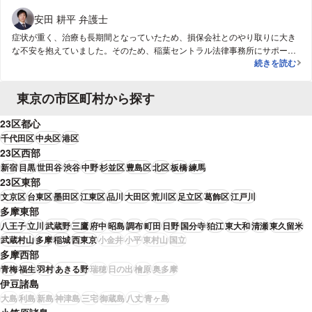
安田 耕平 弁護士
症状が重く、治療も長期間となっていたため、損保会社とのやり取りに大き
な不安を抱えていました。そのため、稲葉セントラル法律事務所にサポート
後遺障害９級が
続きを読む
をお願いすることにしました。弁護士の先生はさすがプロという感じで、後
遺障害認定申請も非常にスムーズにすすみ、９級が認定されました。その結
果、賠償額は、将来の治療費も含め約３０００万にもなりました。
東京の市区町村から探す
23区都心
千代田区
中央区
港区
23区西部
新宿
目黒
世田谷
渋谷
中野
杉並区
豊島区
北区
板橋
練馬
23区東部
文京区
台東区
墨田区
江東区
品川
大田区
荒川区
足立区
葛飾区
江戸川
多摩東部
八王子
立川
武蔵野
三鷹
府中
昭島
調布
町田
日野
国分寺
狛江
東大和
清瀬
東久留米
武蔵村山
多摩
稲城
西東京
小金井
小平
東村山
国立
多摩西部
青梅
福生
羽村
あきる野
瑞穂
日の出
檜原
奥多摩
伊豆諸島
大島
利島
新島
神津島
三宅
御蔵島
八丈
青ヶ島