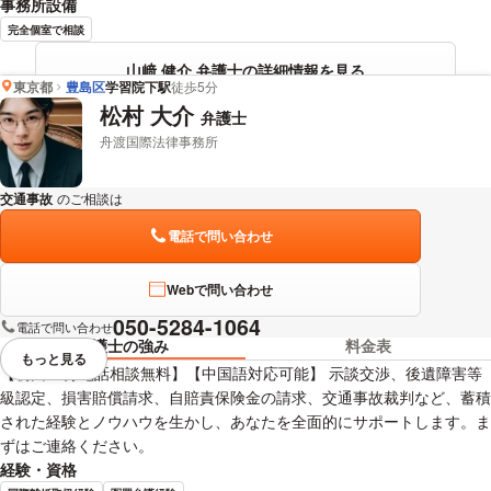
事務所設備
完全個室で相談
山﨑 健介 弁護士の詳細情報を見る
東京都
豊島区
学習院下駅
徒歩5分
松村 大介
弁護士
舟渡国際法律事務所
交通事故
のご相談は
下記のリンクからお問い合わせください。
電話で問い合わせ
Webで問い合わせ
050-5284-1064
電話で問い合わせ
弁護士の強み
料金表
もっと見る
視覚的に省略されている要素を
【初回15分電話相談無料】【中国語対応可能】 示談交渉、後遺障害等
級認定、損害賠償請求、自賠責保険金の請求、交通事故裁判など、蓄積
された経験とノウハウを生かし、あなたを全面的にサポートします。ま
ずはご連絡ください。
経験・資格