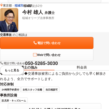
東京都
稲城市
稲城駅
徒歩2分
今村 雄人
弁護士
稲城オリーブ法律事務所
交通事故
のご相談は
下記のリンクからお問い合わせください。
電話で問い合わせ
Webで問い合わせ
050-5285-3030
電話で問い合わせ
弁護士の強み
料金表
もっと見る
視覚的に省略されている要素を
◆最短即日対応◆交通事故被害によるご負担から少しでも早く解放さ
れるよう、全力でサポートします。
対応体制
24時間予約受付
女性スタッフ在籍
当日相談可
事務所設備
託児所・キッズルーム