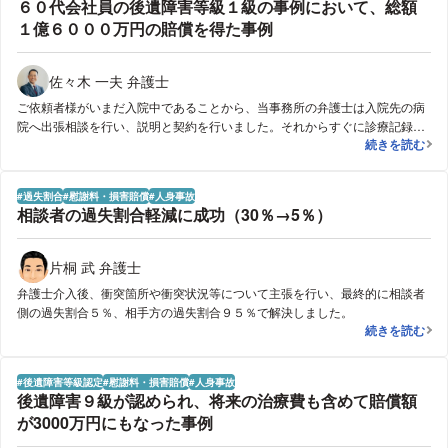
６０代会社員の後遺障害等級１級の事例において、総額
1か月以内というスピード解決により,示談金は保険会社がご依頼前に提示し
１億６０００万円の賠償を得た事例
ていた金額から100万円の増額という結果を得ることができました。
佐々木 一夫 弁護士
ご依頼者様がいまだ入院中であることから、当事務所の弁護士は入院先の病
院へ出張相談を行い、説明と契約を行いました。それからすぐに診療記録の
６０代会社員
続きを読む
取り寄せを行い、後遺障害等級１級認定の確信を得たことから、後遺障害等
級認定の申請を行い１級の認定を得ました。さらに、ご依頼者様が事故当時
加入していた保険に人身傷害保険と弁護士費用特約が付帯されていることを
過失割合
慰謝料・損害賠償
人身事故
突き止め、ご依頼者様加入の保険会社に連絡するとともに保険使用の申請を
相談者の過失割合軽減に成功（30％→5％）
しました。また、ご依頼者様加入の保険会社と事前の打ち合わせを入念に行
い、訴訟になった場合に加害者加入の保険会社とご依頼者様加入の保険会社
がいかなる割合で賠償金を負担するかを確定し、訴訟を提起しました。な
片桐 武 弁護士
お、相談時から事件解決まで、担当弁護士自身が継続的に病院等を訪れ、外
弁護士介入後、衝突箇所や衝突状況等について主張を行い、最終的に相談者
出困難なご依頼者様に直接ご説明を行いました。逸失利益や将来介護費用、
側の過失割合５％、相手方の過失割合９５％で解決しました。
また過失相殺率がシビアに争われましたが、当方の主張内容が概ね認められ
相談者の過失割
続きを読む
る判決となりました。また、ご依頼者様加入の保険会社と事前の打ち合わせ
を入念に行ったことにより、加害者加入の保険会社のみならず、ご依頼者様
加入の保険会社からも速やかに十分な保険金を取得することができました。
後遺障害等級認定
慰謝料・損害賠償
人身事故
後遺障害９級が認められ、将来の治療費も含めて賠償額
が3000万円にもなった事例