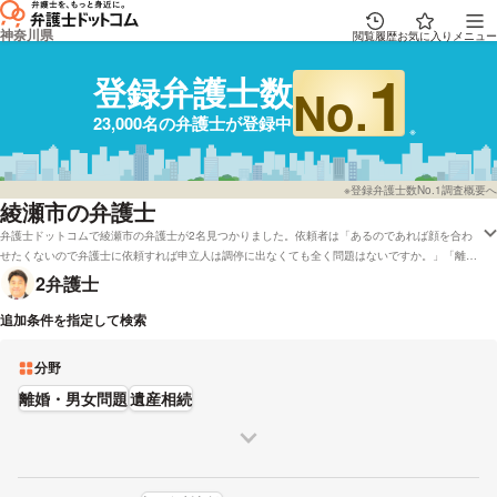
神奈川県
閲覧履歴
お気に入り
メニュー
1
登録弁護士数
No.
23,000名の弁護士が登録中
※登録弁護士数No.1調査概要へ
綾瀬市の弁護士
弁護士ドットコムで綾瀬市の弁護士が2名見つかりました。依頼者は「あるのであれば顔を合わ
せたくないので弁護士に依頼すれば申立人は調停に出なくても全く問題はないですか。」「離婚
調停の際、離婚よりも子供の親権を優先したいのですが、弁護士任せにして大丈夫でしょう
2
弁護士
か?」などの疑問をもっております。弁護士ドットコムでは弁護士費用を分割払いで応対してく
れる弁護士や初回相談を無料で受け付けしてくれる綾瀬の弁護士といった色々な希望の条件で調
追加条件を指定して検索
べることができます。例えば「口コミの評価が良い弁護士の選び方などの情報はだいたい下調べ
をしたけど、綾瀬周辺の法律事務所の弁護士を実績で比較したい」などの要望にも応じることが
分野
できます。弁護士の中には「2 新人弁護士ならではの熱意をもって事件に取り組む。」とおっ
しゃる方もおります。成功報酬金額や資格などの希望を考慮して、条件に沿う弁護士に一度相談
離婚・男女問題
遺産相続
をしてみてください。