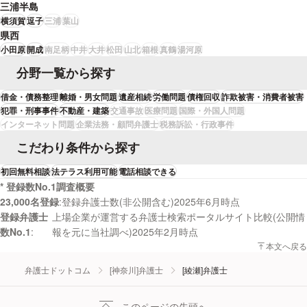
三浦半島
横須賀
逗子
三浦
葉山
県西
小田原
開成
南足柄
中井
大井
松田
山北
箱根
真鶴
湯河原
分野一覧から探す
借金・債務整理
離婚・男女問題
遺産相続
労働問題
債権回収
詐欺被害・消費者被害
犯罪・刑事事件
不動産・建築
交通事故
医療問題
国際・外国人問題
インターネット問題
企業法務・顧問弁護士
税務訴訟・行政事件
こだわり条件から探す
初回無料相談
法テラス利用可能
電話相談できる
* 登録数No.1調査概要
23,000名登録
登録弁護士数(非公開含む)2025年6月時点
登録弁護士
上場企業が運営する弁護士検索ポータルサイト比較(公開情
数No.1
報を元に当社調べ)2025年2月時点
本文へ戻る
弁護士ドットコム
[神奈川]弁護士
[綾瀬]弁護士
このページの先頭へ