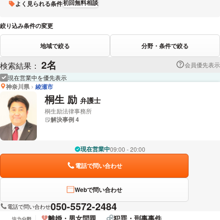
初回無料相談
よく見られる条件
絞り込み条件の変更
地域で絞る
分野・条件で絞る
2名
検索結果：
会員優先表示
現在営業中を優先表示
神奈川県
綾瀬市
桐生 励
弁護士
桐生励法律事務所
解決事例 4
現在営業中
09:00 - 20:00
電話で問い合わせ
Webで問い合わせ
050-5572-2484
電話で問い合わせ
離婚・男女問題
犯罪・刑事事件
注力分野