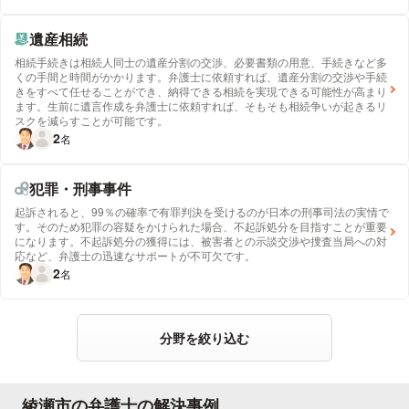
遺産相続
相続手続きは相続人同士の遺産分割の交渉、必要書類の用意、手続きなど多
くの手間と時間がかかります。弁護士に依頼すれば、遺産分割の交渉や手続
きをすべて任せることができ、納得できる相続を実現できる可能性が高まり
ます。生前に遺言作成を弁護士に依頼すれば、そもそも相続争いが起きるリ
スクを減らすことが可能です。
2
名
犯罪・刑事事件
起訴されると、99％の確率で有罪判決を受けるのが日本の刑事司法の実情で
す。そのため犯罪の容疑をかけられた場合、不起訴処分を目指すことが重要
になります。不起訴処分の獲得には、被害者との示談交渉や捜査当局への対
応など、弁護士の迅速なサポートが不可欠です。
2
名
分野を絞り込む
綾瀬市の弁護士の解決事例