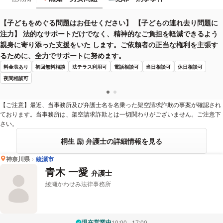
【子どもをめぐる問題はお任せください】 【子どもの連れ去り問題に
注力】 法的なサポートだけでなく、精神的なご負担を軽減できるよう
親身に寄り添った支援をいた します。ご依頼者の正当な権利を主張す
るために、全力でサポートに努めます。
料金表あり
初回無料相談
法テラス利用可
電話相談可
当日相談可
休日相談可
夜間相談可
【ご注意】最近、当事務所及び弁護士名を名乗った架空請求詐欺の事案が確認され
ております。当事務所は、架空請求詐欺とは一切関わりがございません。ご注意下
さい。
桐生 励 弁護士の詳細情報を見る
神奈川県
綾瀬市
青木 一愛
弁護士
綾瀬かわせみ法律事務所
現在営業中
10:00 - 17:00