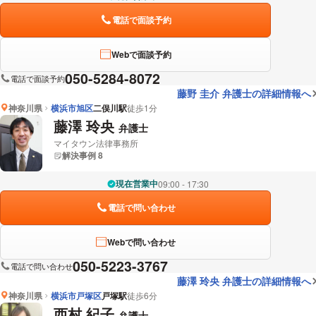
電話で面談予約
Webで面談予約
050-5284-8072
電話で面談予約
藤野 圭介 弁護士の詳細情報へ
神奈川県
横浜市旭区
二俣川駅
徒歩1分
藤澤 玲央
弁護士
マイタウン法律事務所
解決事例 8
現在営業中
09:00 - 17:30
電話で問い合わせ
Webで問い合わせ
050-5223-3767
電話で問い合わせ
藤澤 玲央 弁護士の詳細情報へ
神奈川県
横浜市戸塚区
戸塚駅
徒歩6分
西村 紀子
弁護士