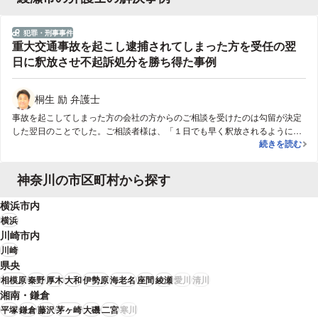
犯罪・刑事事件
分野
重大交通事故を起こし逮捕されてしまった方を受任の翌
日に釈放させ不起訴処分を勝ち得た事例
桐生 励 弁護士
事故を起こしてしまった方の会社の方からのご相談を受けたのは勾留が決定
した翌日のことでした。ご相談者様は、「１日でも早く釈放されるように活
重大交通事故
続きを読む
動してもらいたい」と、当職に事件を依頼されました。依頼を受けた当職
は、すぐに、まず、事故を起こしてしまった方が勾留されている警察署に赴
き、その方と接見し、事故の状況などについて聴き取りを行いました。ま
神奈川の市区町村から探す
た、その場で「弁護人選任届」を書いてもらい、すぐに担当検事宛ての意見
書の作成にとりかかりました。事故の内容や過失の程度などに言及し、説得
横浜市内
的な意見書の作成を心がけました。翌朝、検察庁に赴き、担当検察官と会っ
横浜
て、意見書を提出するとともに、即日釈放するように検察官に求めました。
川崎市内
検察官は渋りましたが、何とか説得し、その日のうちに、釈放の手続きを踏
川崎
んでもらうことができ、事故を起こしてしまった方は即日釈放され、ご自宅
県央
に帰ることができました。その後も検察官との折衝を行い、事件は不起訴処
分となり、終結しました。
相模原
秦野
厚木
大和
伊勢原
海老名
座間
綾瀬
愛川
清川
湘南・鎌倉
平塚
鎌倉
藤沢
茅ヶ崎
大磯
二宮
寒川