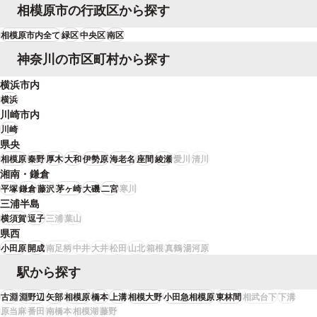
し、交渉では、双方が主張する過失相殺が、大きく隔たりがあり、また他の
相模原市の行政区から探す
争点からも、交渉による早期の解決は難しいと判断し、訴訟に移行しまし
た。訴訟では、現場の写真だけでなく、現場の見取り図から、双方の車両の
相模原市内全て
緑区
中央区
南区
位置を動きや位置を主張し、前方の車両に大きな過失があることを主張しま
した。その結果、裁判所より、前方の車両が７０％、ご相談者様の車両が３
神奈川の市区町村から探す
０％となるような和解案が提示され、事件が解決されました。
横浜市内
横浜
川崎市内
川崎
県央
相模原
秦野
厚木
大和
伊勢原
海老名
座間
綾瀬
愛川
清川
湘南・鎌倉
平塚
鎌倉
藤沢
茅ヶ崎
大磯
二宮
寒川
三浦半島
横須賀
逗子
三浦
葉山
県西
小田原
開成
南足柄
中井
大井
松田
山北
箱根
真鶴
湯河原
駅から探す
古淵
淵野辺
矢部
相模原
橋本
上溝
相模大野
小田急相模原
東林間
相武台下
下溝
原当麻
番田
南橋本
相模湖
藤野