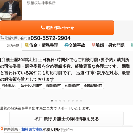
県相模法律事務所
電話で問い合わせ
050-5572-2904
電話で問い合わせ
借金・債務整理
交通事故
離婚・男女問題
注力分野
[弁護士歴30年以上] 土日祝日･時間外でもご相談可能<要予約> 裁判所
の司法委員・調停委員を含め実績多数、経験豊富な弁護士です。 困難
と言われている案件にも対応可能です。 迅速･丁寧･親身な対応、最善
の解決策を旨としております
料金表あり
法テラス利用可
当日相談可
休日相談可
全国出張対応
最善の解決策を導き出す為に全力でサポートいたします。
坪井 廣行 弁護士の詳細情報を見る
神奈川県
相模原市南区
相模大野駅
徒歩2分