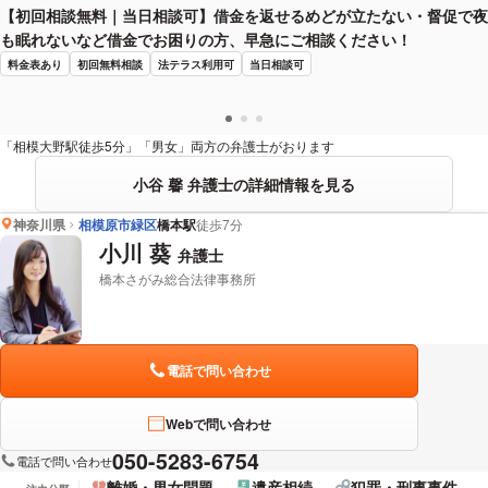
【初回相談無料｜当日相談可】借金を返せるめどが立たない・督促で夜
も眠れないなど借金でお困りの方、早急にご相談ください！
料金表あり
初回無料相談
法テラス利用可
当日相談可
「相模大野駅徒歩5分」「男女」両方の弁護士がおります
小谷 馨 弁護士の詳細情報を見る
神奈川県
相模原市緑区
橋本駅
徒歩7分
小川 葵
弁護士
橋本さがみ総合法律事務所
電話で問い合わせ
Webで問い合わせ
050-5283-6754
電話で問い合わせ
離婚・男女問題
遺産相続
犯罪・刑事事件