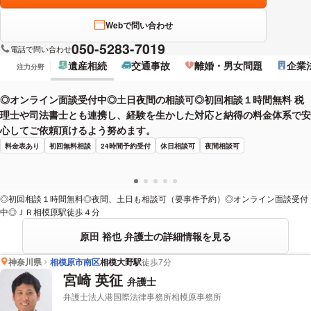
Webで問い合わせ
050-5283-7019
電話で問い合わせ
遺産相続
交通事故
離婚・男女問題
企業
注力分野
◎オンライン面談受付中◎土日夜間の相談可◎初回相談１時間無料 税
理士や司法書士とも連携し、経験を生かした対応と納得の料金体系で安
心してご依頼頂けるよう努めます。
料金表あり
初回無料相談
24時間予約受付
休日相談可
夜間相談可
◎初回相談１時間無料◎夜間、土日も相談可（要事件予約）◎オンライン面談受付
中◎ＪＲ相模原駅徒歩４分
原田 裕也 弁護士の詳細情報を見る
神奈川県
相模原市南区
相模大野駅
徒歩7分
宮崎 英征
弁護士
弁護士法人港国際法律事務所相模原事務所