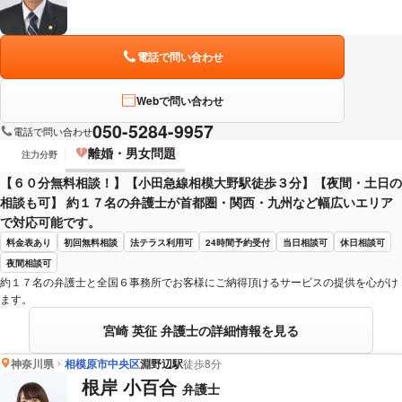
電話で問い合わせ
Webで問い合わせ
050-5284-9957
電話で問い合わせ
離婚・男女問題
注力分野
【６０分無料相談！】【小田急線相模大野駅徒歩３分】【夜間・土日の
相談も可】 約１７名の弁護士が首都圏・関西・九州など幅広いエリア
で対応可能です。
料金表あり
初回無料相談
法テラス利用可
24時間予約受付
当日相談可
休日相談可
夜間相談可
約１７名の弁護士と全国６事務所でお客様にご納得頂けるサービスの提供を心がけ
ます。
宮崎 英征 弁護士の詳細情報を見る
神奈川県
相模原市中央区
淵野辺駅
徒歩8分
根岸 小百合
弁護士