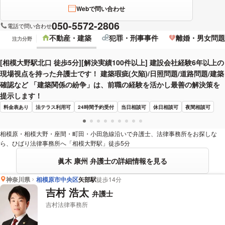
Webで問い合わせ
050-5572-2806
電話で問い合わせ
不動産・建築
犯罪・刑事事件
離婚・男女問題
注力分野
[相模大野駅北口 徒歩5分][解決実績100件以上] 建設会社経験6年以上の
現場視点を持った弁護士です！ 建築瑕疵(欠陥)/日照問題/道路問題/建築
確認など 「建築関係の紛争」は、前職の経験を活かし最善の解決策を
提示します！
料金表あり
法テラス利用可
24時間予約受付
当日相談可
休日相談可
夜間相談可
相模原・相模大野・座間・町田・小田急線沿いで弁護士、法律事務所をお探しな
ら、ひばり法律事務所へ「相模大野駅」徒歩5分
眞木 康州 弁護士の詳細情報を見る
神奈川県
相模原市中央区
矢部駅
徒歩14分
吉村 浩太
弁護士
吉村法律事務所