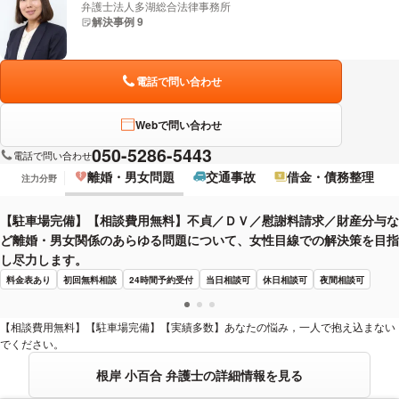
弁護士法人多湖総合法律事務所
解決事例 9
電話で問い合わせ
Webで問い合わせ
050-5286-5443
電話で問い合わせ
離婚・男女問題
交通事故
借金・債務整理
注力分野
【駐車場完備】【相談費用無料】不貞／ＤＶ／慰謝料請求／財産分与な
ど離婚・男女関係のあらゆる問題について、女性目線での解決策を目指
し尽力します。
料金表あり
初回無料相談
24時間予約受付
当日相談可
休日相談可
夜間相談可
【相談費用無料】【駐車場完備】【実績多数】あなたの悩み，一人で抱え込まない
でください。
根岸 小百合 弁護士の詳細情報を見る