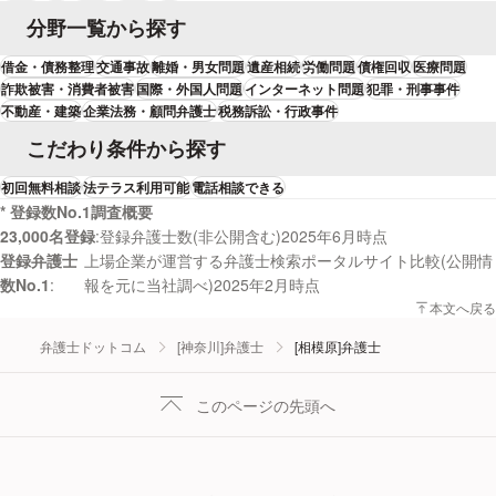
分野一覧から探す
借金・債務整理
交通事故
離婚・男女問題
遺産相続
労働問題
債権回収
医療問題
詐欺被害・消費者被害
国際・外国人問題
インターネット問題
犯罪・刑事事件
不動産・建築
企業法務・顧問弁護士
税務訴訟・行政事件
こだわり条件から探す
初回無料相談
法テラス利用可能
電話相談できる
* 登録数No.1調査概要
23,000名登録
登録弁護士数(非公開含む)2025年6月時点
登録弁護士
上場企業が運営する弁護士検索ポータルサイト比較(公開情
数No.1
報を元に当社調べ)2025年2月時点
本文へ戻る
弁護士ドットコム
[神奈川]弁護士
[相模原]弁護士
このページの先頭へ