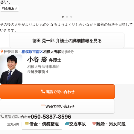
さい。
料金表あり
その後の人生がよりよいものとなるようよく話し合いながら最善の解決を目指して
いきます。
徳田 晃一郎 弁護士の詳細情報を見る
神奈川県
相模原市南区
相模大野駅
徒歩6分
小谷 馨
弁護士
相模大野法律事務所
解決事例 4
電話で問い合わせ
Webで問い合わせ
050-5887-8596
電話で問い合わせ
借金・債務整理
交通事故
離婚・男女問題
注力分野