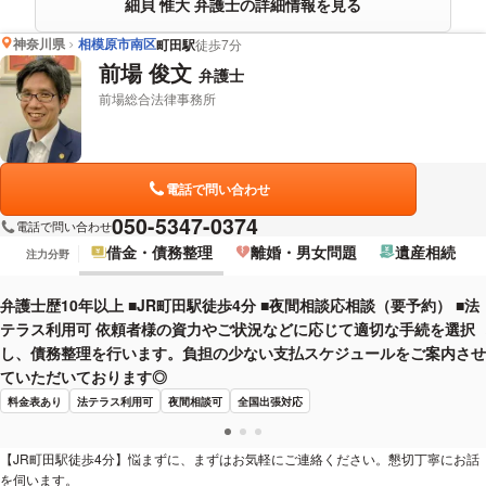
細貝 惟大 弁護士の詳細情報を見る
神奈川県
相模原市南区
町田駅
徒歩7分
前場 俊文
弁護士
前場総合法律事務所
電話で問い合わせ
050-5347-0374
電話で問い合わせ
借金・債務整理
離婚・男女問題
遺産相続
注力分野
弁護士歴10年以上 ■JR町田駅徒歩4分 ■夜間相談応相談（要予約） ■法
テラス利用可 依頼者様の資力やご状況などに応じて適切な手続を選択
し、債務整理を行います。負担の少ない支払スケジュールをご案内させ
ていただいております◎
料金表あり
法テラス利用可
夜間相談可
全国出張対応
【JR町田駅徒歩4分】悩まずに、まずはお気軽にご連絡ください。懇切丁寧にお話
を伺います。