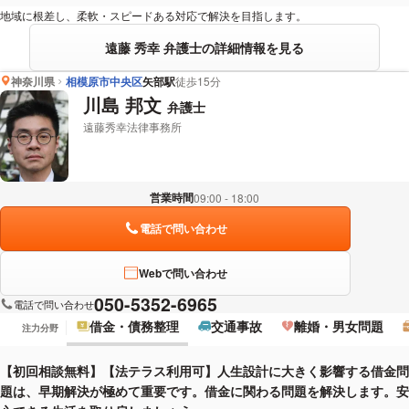
地域に根差し、柔軟・スピードある対応で解決を目指します。
遠藤 秀幸 弁護士の詳細情報を見る
神奈川県
相模原市中央区
矢部駅
徒歩15分
川島 邦文
弁護士
遠藤秀幸法律事務所
営業時間
09:00 - 18:00
電話で問い合わせ
Webで問い合わせ
050-5352-6965
電話で問い合わせ
借金・債務整理
交通事故
離婚・男女問題
注力分野
【初回相談無料】【法テラス利用可】人生設計に大きく影響する借金問
題は、早期解決が極めて重要です。借金に関わる問題を解決します。安