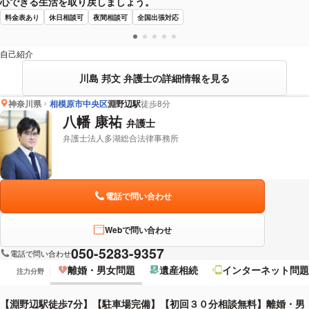
心できる生活を取り戻しましょう。
料金表あり
休日相談可
夜間相談可
全国出張対応
自己紹介
川島 邦文 弁護士の詳細情報を見る
神奈川県
相模原市中央区
淵野辺駅
徒歩8分
八幡 康祐
弁護士
弁護士法人多湖総合法律事務所
電話で問い合わせ
Webで問い合わせ
050-5283-9357
電話で問い合わせ
離婚・男女問題
遺産相続
インターネット問題
注力分野
【淵野辺駅徒歩7分】【駐車場完備】【初回３０分相談無料】離婚・男