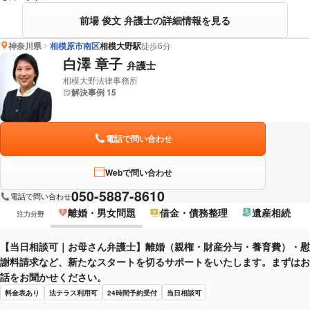
前場 俊文 弁護士の詳細情報を見る
神奈川県
相模原市南区
相模大野駅
徒歩6分
白澤 章子
弁護士
相模大野法律事務所
解決事例 15
電話で問い合わせ
Webで問い合わせ
050-5887-8610
電話で問い合わせ
離婚・男女問題
借金・債務整理
遺産相続
注力分野
【当日相談可｜お母さん弁護士】離婚（親権・財産分与・養育費）・慰
謝料請求など、新たなスタートを切るサポートをいたします。まずはお
話をお聞かせください。
料金表あり
法テラス利用可
24時間予約受付
当日相談可