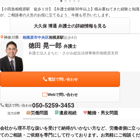
【小田急相模原駅 徒歩１分】【弁護士経験30年以上】積み重ねてきた経験と知識
が、ご相談者の人生のお役に立てるよう、今後も尽力いたします。
大久保 博通 弁護士の詳細情報を見る
神奈川県
相模原市中央区
相模原駅
徒歩4分
徳田 晃一郎
弁護士
弁護士法人まちだ・さがみ総合法律事務所相模原支所
電話で問い合わせ
Webで問い合わせ
050-5259-3453
電話で問い合わせ
労働問題
遺産相続
離婚・男女問題
注力分野
会社から理不尽な扱いを受けて納得がいかない方など、労働者側に立っ
てのご相談・ご依頼を専門にして行っております。お気軽にご相談くだ