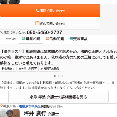
電話で問い合わせ
Webで問い合わせ
050-5450-2727
電話で問い合わせ
遺産相続
労働問題
交通事故
注力分野
【法テラス可】相続問題は親族間の問題のため、法的な正解とされるも
のが唯一絶対ではありません。依頼者の方のための正解に少しでも近い
解決をしたいと考えております。
料金表あり
法テラス利用可
24時間予約受付
【横浜線古淵駅から徒歩2分】相模原・町田地域の町医者的弁護士事務所として業
務を行っています。法律問題かはっきりしなくてもご相談ください。
名取 孝浩 弁護士の詳細情報を見る
神奈川県
相模原市中央区
矢部駅
徒歩18分
坪井 廣行
弁護士