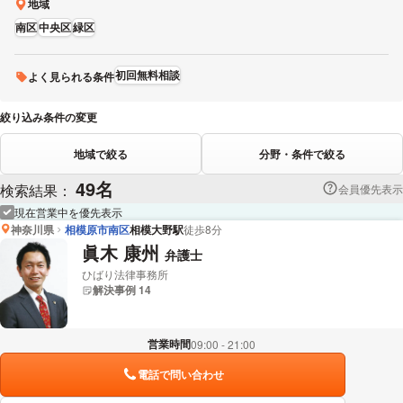
地域
南区
中央区
緑区
初回無料相談
よく見られる条件
絞り込み条件の変更
地域で絞る
分野・条件で絞る
49名
検索結果：
会員優先表示
現在営業中を優先表示
神奈川県
相模原市南区
相模大野駅
徒歩8分
眞木 康州
弁護士
ひばり法律事務所
解決事例 14
営業時間
09:00 - 21:00
電話で問い合わせ