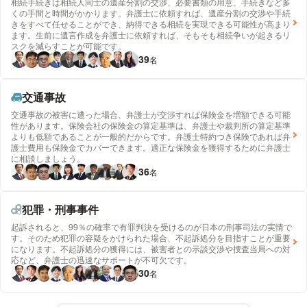
相続手続きは相続人同士の遺産分割の交渉、必要書類の用意、手続きなど多
くの手間と時間がかかります。弁護士に依頼すれば、遺産分割の交渉や手続
きをすべて任せることができ、納得できる相続を実現できる可能性が高まり
ます。生前に遺言作成を弁護士に依頼すれば、そもそも相続争いが起きるリ
スクを減らすことが可能です。
39
名
交通事故
交通事故の被害に遭った場合、弁護士が交渉すれば保険金を増額できる可能
性があります。保険会社の保険金の算定基準は、弁護士や裁判所の算定基準
よりも低額であることが一般的だからです。弁護士特約つき保険であれば弁
護士費用も保険金でカバーできます。適正な保険金を獲得するために弁護士
に相談しましょう。
36
名
犯罪・刑事事件
起訴されると、99％の確率で有罪判決を受けるのが日本の刑事司法の実情で
す。そのため犯罪の容疑をかけられた場合、不起訴処分を目指すことが重要
になります。不起訴処分の獲得には、被害者との示談交渉や捜査当局への対
応など、弁護士の迅速なサポートが不可欠です。
30
名