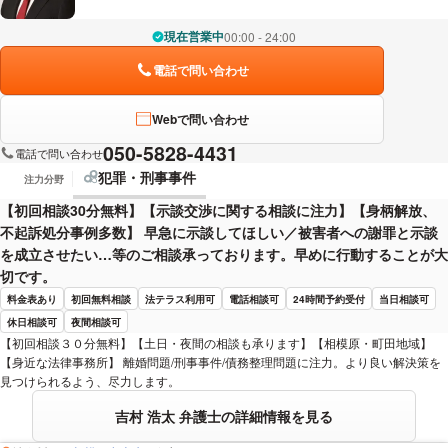
現在営業中
00:00 - 24:00
電話で問い合わせ
Webで問い合わせ
050-5828-4431
電話で問い合わせ
犯罪・刑事事件
注力分野
【初回相談30分無料】【示談交渉に関する相談に注力】【身柄解放、
不起訴処分事例多数】 早急に示談してほしい／被害者への謝罪と示談
を成立させたい…等のご相談承っております。早めに行動することが大
切です。
料金表あり
初回無料相談
法テラス利用可
電話相談可
24時間予約受付
当日相談可
休日相談可
夜間相談可
【初回相談３０分無料】【土日・夜間の相談も承ります】【相模原・町田地域】
【身近な法律事務所】 離婚問題/刑事事件/債務整理問題に注力。より良い解決策を
見つけられるよう、尽力します。
吉村 浩太 弁護士の詳細情報を見る