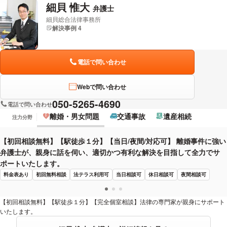
細貝 惟大
弁護士
細貝総合法律事務所
解決事例 4
電話で問い合わせ
Webで問い合わせ
050-5265-4690
電話で問い合わせ
離婚・男女問題
交通事故
遺産相続
注力分野
【初回相談無料】【駅徒歩１分】【当日/夜間/対応可】 離婚事件に強い
弁護士が、親身に話を伺い、適切かつ有利な解決を目指して全力でサ
ポートいたします。
料金表あり
初回無料相談
法テラス利用可
当日相談可
休日相談可
夜間相談可
【初回相談無料】【駅徒歩１分】【完全個室相談】法律の専門家が親身にサポート
いたします。