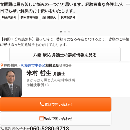
女問題は最も苦しい悩みの一つだと思います。経験豊富な弁護士が、一
日でも早い解決のお手伝いをいたします。
料金表あり
初回無料相談
当日相談可
夜間相談可
【初回30分相談無料】困った時に一番頼りになる存在となれるよう、皆様のご事情
に寄り添った問題解決を心がけております。
八幡 康祐 弁護士の詳細情報を見る
神奈川県
相模原市中央区
相模原駅
徒歩2分
米村 哲生
弁護士
さがみはら風と光の法律事務所
解決事例 13
電話で問い合わせ
Webで問い合わせ
050-5280-9713
電話で問い合わせ