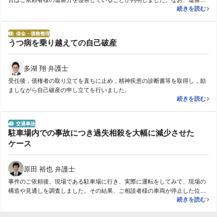
遺留分減殺請
続きを読む
とは、相続に際して、相続人(配偶者、子、父母)のために、民法により最低
限保障されている相続の割合を指します。そこで、長男に対して遺留分減殺
請求を行い、交渉を進めました。その結果、ご依頼者様に対して、長男が、
借金・債務整理
遺留分及び遺産取得の価格賠償として、約7700万円を支払うことで和解が成
分野
うつ病を乗り越えての自己破産
立しました。
多湖 翔 弁護士
受任後，債権者の取り立てを直ちに止め，精神疾患の診断書等を取得し，励
ましながら自己破産の申し立てを行いました。
うつ病を乗り
続きを読む
交通事故
分野
駐車場内での事故につき過失相殺を大幅に減少させた
ケース
原田 裕也 弁護士
事件のご依頼後、現場である駐車場に行き、実際に運転をしてみて、現場の
構造や見通しを調査しました。その結果、ご相談者様の車両が停止した位置
駐車場内での
続きを読む
と衝突地点から、ご相談者様の過失を完全には否定することは難しいことを
説明した上で、過失は３０％程度まで下げることを目標にしました。しか