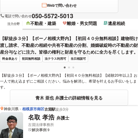
Webで問い合わせ
050-5572-5013
電話で問い合わせ
不動産・建築
離婚・男女問題
遺産相続
注力分野
【駅徒歩３分】【ボーノ相模大野内】【初回４０分無料相談】建物明け
渡し請求、不動産の相続や共有不動産の分割、婚姻破綻時の不動産の財
産分与などに注力。皆様の権利と財産を守るために全力を尽くします。
料金表あり
初回無料相談
法テラス利用可
当日相談可
【駅徒歩３分】【ボーノ相模大野内】【初回４０分無料相談】【経験20年以上】お
一人で抱え込まずにご相談ください。悩みを解消し、希望を叶えるお手伝いをしま
す。
青木 亜也 弁護士の詳細情報を見る
神奈川県
相模原市南区
古淵駅
徒歩3分
名取 孝浩
弁護士
古淵法律事務所
解決事例 9