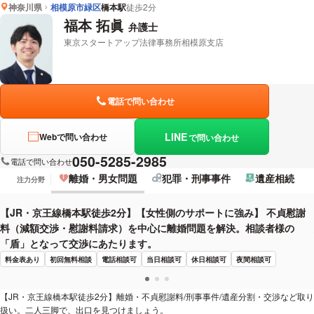
神奈川県
相模原市緑区
橋本駅
徒歩2分
福本 拓眞
弁護士
東京スタートアップ法律事務所相模原支店
電話で問い合わせ
LINE
Webで問い合わせ
で問い合わせ
050-5285-2985
電話で問い合わせ
離婚・男女問題
犯罪・刑事事件
遺産相続
注力分野
【JR・京王線橋本駅徒歩2分】【女性側のサポートに強み】 不貞慰謝
料（減額交渉・慰謝料請求）を中心に離婚問題を解決。相談者様の
「盾」となって交渉にあたります。
料金表あり
初回無料相談
電話相談可
当日相談可
休日相談可
夜間相談可
【JR・京王線橋本駅徒歩2分】離婚・不貞慰謝料/刑事事件/遺産分割・交渉など取り
扱い。二人三脚で、出口を見つけましょう。