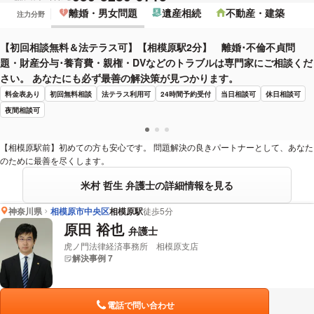
離婚・男女問題
遺産相続
不動産・建築
注力分野
【初回相談無料＆法テラス可】【相模原駅2分】 離婚･不倫不貞問
題・財産分与･養育費・親権・DVなどのトラブルは専門家にご相談くだ
さい。 あなたにも必ず最善の解決策が見つかります。
料金表あり
初回無料相談
法テラス利用可
24時間予約受付
当日相談可
休日相談可
夜間相談可
【相模原駅前】初めての方も安心です。 問題解決の良きパートナーとして、あなた
のために最善を尽くします。
米村 哲生 弁護士の詳細情報を見る
神奈川県
相模原市中央区
相模原駅
徒歩5分
原田 裕也
弁護士
虎ノ門法律経済事務所 相模原支店
解決事例 7
電話で問い合わせ