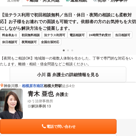
注力分野
【法テラス利用で初回相談無料／当日・休日・夜間の相談にも柔軟対
応】お子様をお連れでの面談も可能です。依頼者の方のお気持ちを大切
にしながら解決方法をご提案します。
料金表あり
初回無料相談
法テラス利用可
電話相談可
24時間予約受付
当日相談可
休日相談可
夜間相談可
全国出張対応
【夜間もご相談OK】地域随一の複数人体制を生かした、丁寧で専門的な対応をい
たします。離婚・相続・借金問題などご相談ください。
小川 葵 弁護士の詳細情報を見る
神奈川県
相模原市南区
相模大野駅
徒歩4分
青木 亜也
弁護士
ゆう法律事務所
解決事例 13
電話で問い合わせ