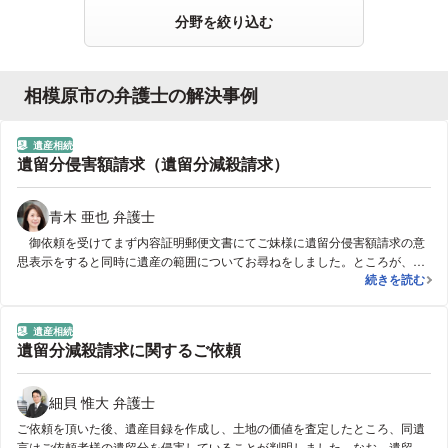
分野を絞り込む
相模原市の弁護士の解決事例
遺産相続
分野
遺留分侵害額請求（遺留分減殺請求）
青木 亜也 弁護士
御依頼を受けてまず内容証明郵便文書にてご妹様に遺留分侵害額請求の意
思表示をすると同時に遺産の範囲についてお尋ねをしました。ところが、ご
遺留分侵害額
続きを読む
妹様からは何らご連絡がありませんでした。自宅土地建物が売却されてしま
うと遺留分侵害額請求訴訟を提起して勝訴判決を得ても回収不能に陥るおそ
れがあったため、処分禁止仮処分の申立てをしました。申立後審尋を経て保
遺産相続
証金を納めると、仮処分決定が下りました。 その後暫くすると、ご妹様か
分野
遺留分減殺請求に関するご依頼
ら連絡があり、遺留分侵害額についての協議をすることができました。協議
の結果、当初考えていた通りの金額を一括払いしてただくことができまし
た。和解成立後仮処分を取下げて保証金も返還されました。受任から解決ま
細貝 惟大 弁護士
でおよそ３カ月で解決に至りました。
ご依頼を頂いた後、遺産目録を作成し、土地の価値を査定したところ、同遺
言はご依頼者様の遺留分を侵害していることが判明しました。なお、遺留分