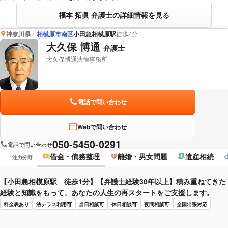
福本 拓眞 弁護士の詳細情報を見る
神奈川県
相模原市南区
小田急相模原駅
徒歩2分
大久保 博通
弁護士
大久保博通法律事務所
電話で問い合わせ
Webで問い合わせ
050-5450-0291
電話で問い合わせ
借金・債務整理
離婚・男女問題
遺産相続
注力分野
【小田急相模原駅 徒歩1分】【弁護士経験30年以上】積み重ねてきた
経験と知識をもって、あなたの人生の再スタートをご支援します。
料金表あり
法テラス利用可
当日相談可
休日相談可
夜間相談可
全国出張対応