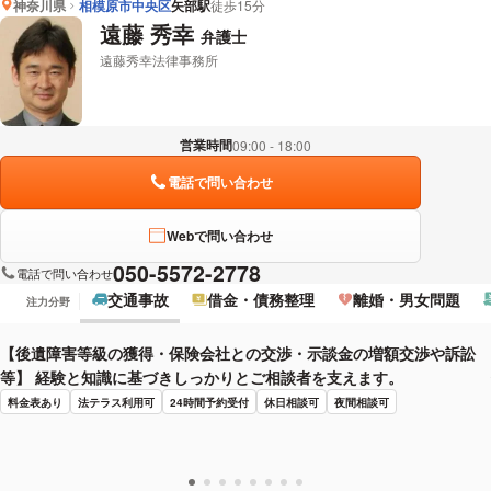
神奈川県
相模原市中央区
矢部駅
徒歩15分
遠藤 秀幸
弁護士
遠藤秀幸法律事務所
営業時間
09:00 - 18:00
電話で問い合わせ
Webで問い合わせ
050-5572-2778
電話で問い合わせ
交通事故
借金・債務整理
離婚・男女問題
注力分野
【後遺障害等級の獲得・保険会社との交渉・示談金の増額交渉や訴訟
等】 経験と知識に基づきしっかりとご相談者を支えます。
料金表あり
法テラス利用可
24時間予約受付
休日相談可
夜間相談可