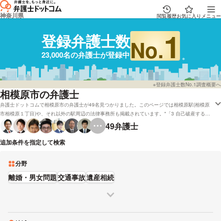
神奈川県
閲覧履歴
お気に入り
メニュー
1
登録弁護士数
No.
23,000名の弁護士が登録中
※登録弁護士数No.1調査概要へ
相模原市の弁護士
弁護士ドットコムで相模原市の弁護士が49名見つかりました。このページでは相模原駅(相模原
市相模原１丁目)や、それ以外の駅周辺の法律事務所も掲載されています。"「3 自己破産する場
合の弁護士費用はどれくらいになりますでしょ うか?」「2.弁護士や行政書士に依頼した場合の
49
弁護士
報酬はどの程度かかるものでしょうか?」といった問題をもっております。弁護士ドットコムで
は弁護士費用などの相談を電話でも受理している弁護士や着手金無料で受け付けしている相模原
追加条件を指定して検索
市の弁護士など、色々なニーズ別で探すことができます。例として「評判が良い弁護士の選び方
などはだいたいチェックしたけど、相模原市近くの弁護士を費用で検討したい」などの希望にも
分野
応えることができます。弁護士の中には「弁護士費用は,あなたとよく話し合ってから決めま
す。」「ご相談者様、ご依頼者様のお気持ちに寄り添い、真に納得の得られる解決のため尽力い
離婚・男女問題
交通事故
遺産相続
たします。」とおっしゃる方もいます。本サイトに登録弁護士から、成功報酬金額や能力などの
条件を考慮して、自分に合った弁護士に相談をしてみてください。"