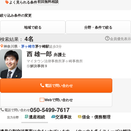
初回無料相談
よく見られる条件
絞り込み条件の変更
地域で絞る
分野・条件で絞る
4名
検索結果：
会員優先表示
神奈川県
茅ヶ崎市
茅ケ崎駅
徒歩3分
西 雄一郎
弁護士
マイタウン法律事務所茅ヶ崎事務所
解決事例 9
電話で問い合わせ
Webで問い合わせ
050-5499-7617
電話で問い合わせ
遺産相続
交通事故
借金・債務整理
注力分野