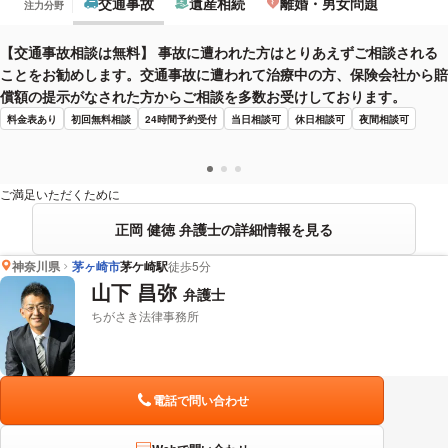
交通事故
遺産相続
離婚・男女問題
注力分野
【交通事故相談は無料】 事故に遭われた方はとりあえずご相談される
ことをお勧めします。交通事故に遭われて治療中の方、保険会社から賠
償額の提示がなされた方からご相談を多数お受けしております。
料金表あり
初回無料相談
24時間予約受付
当日相談可
休日相談可
夜間相談可
ご満足いただくために
正岡 健徳 弁護士の詳細情報を見る
神奈川県
茅ヶ崎市
茅ケ崎駅
徒歩5分
山下 昌弥
弁護士
ちがさき法律事務所
電話で問い合わせ