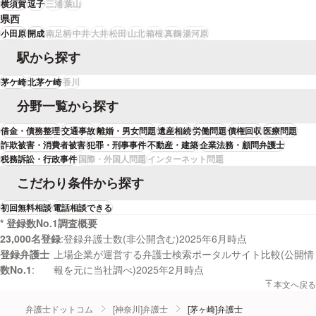
横須賀
逗子
三浦
葉山
県西
小田原
開成
南足柄
中井
大井
松田
山北
箱根
真鶴
湯河原
駅から探す
茅ケ崎
北茅ケ崎
香川
分野一覧から探す
借金・債務整理
交通事故
離婚・男女問題
遺産相続
労働問題
債権回収
医療問題
詐欺被害・消費者被害
犯罪・刑事事件
不動産・建築
企業法務・顧問弁護士
税務訴訟・行政事件
国際・外国人問題
インターネット問題
こだわり条件から探す
初回無料相談
電話相談できる
* 登録数No.1調査概要
23,000名登録
登録弁護士数(非公開含む)2025年6月時点
登録弁護士
上場企業が運営する弁護士検索ポータルサイト比較(公開情
数No.1
報を元に当社調べ)2025年2月時点
本文へ戻る
弁護士ドットコム
[神奈川]弁護士
[茅ヶ崎]弁護士