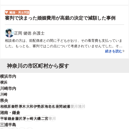
離婚・男女問題
分野
審判で決まった婚姻費用が高裁の決定で減額した事例
正岡 健徳 弁護士
相談者の方は、前配偶者との間に子どもがおり、その養育費も支払っていま
した。もっとも、審判ではこの点について考慮されていませんでした。そこ
審判で決まっ
続きを読む
で、直ちに高裁に不服（即時抗告）を申し立てることになりました。調停・
審判時の提出資料を見ると、前配偶者との間の子に養育費を支払っている事
実自体は確認できましたが、これに基づく具体的な主張はなされておらず、
神奈川の市区町村から探す
審判書の理由でも触れられていませんでした。そこで、抗告審（高裁）で
は、養育費の支出に関する証拠を提出し、当該養育費の負担を考慮に入れた
横浜市内
場合の婚姻費用について改めて主張したところ、これが考慮され、原審より
横浜
減額された婚姻費用が認定されました。
川崎市内
川崎
県央
相模原
秦野
厚木
大和
伊勢原
海老名
座間
綾瀬
愛川
清川
湘南・鎌倉
平塚
鎌倉
藤沢
茅ヶ崎
大磯
二宮
寒川
三浦半島