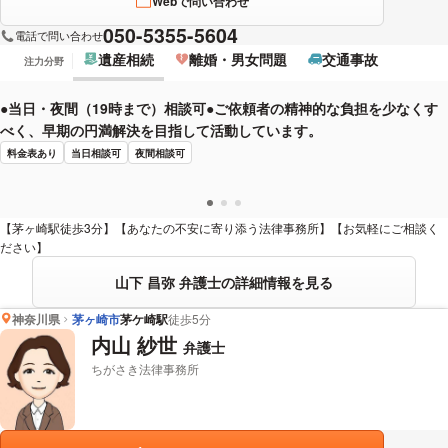
Webで問い合わせ
050-5355-5604
電話で問い合わせ
遺産相続
離婚・男女問題
交通事故
注力分野
●当日・夜間（19時まで）相談可●ご依頼者の精神的な負担を少なくす
べく、早期の円満解決を目指して活動しています。
料金表あり
当日相談可
夜間相談可
【茅ヶ崎駅徒歩3分】【あなたの不安に寄り添う法律事務所】【お気軽にご相談く
ださい】
山下 昌弥 弁護士の詳細情報を見る
神奈川県
茅ヶ崎市
茅ケ崎駅
徒歩5分
内山 紗世
弁護士
ちがさき法律事務所