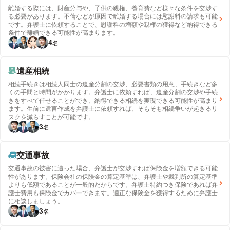
離婚する際には、財産分与や、子供の親権、養育費など様々な条件を交渉す
る必要があります。不倫などが原因で離婚する場合には慰謝料の請求も可能
です。弁護士に依頼することで、慰謝料の増額や親権の獲得など納得できる
条件で離婚できる可能性が高まります。
4
名
遺産相続
相続手続きは相続人同士の遺産分割の交渉、必要書類の用意、手続きなど多
くの手間と時間がかかります。弁護士に依頼すれば、遺産分割の交渉や手続
きをすべて任せることができ、納得できる相続を実現できる可能性が高まり
ます。生前に遺言作成を弁護士に依頼すれば、そもそも相続争いが起きるリ
スクを減らすことが可能です。
3
名
交通事故
交通事故の被害に遭った場合、弁護士が交渉すれば保険金を増額できる可能
性があります。保険会社の保険金の算定基準は、弁護士や裁判所の算定基準
よりも低額であることが一般的だからです。弁護士特約つき保険であれば弁
護士費用も保険金でカバーできます。適正な保険金を獲得するために弁護士
に相談しましょう。
3
名