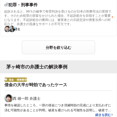
犯罪・刑事事件
起訴されると、99％の確率で有罪判決を受けるのが日本の刑事司法の実情で
す。そのため犯罪の容疑をかけられた場合、不起訴処分を目指すことが重要
になります。不起訴処分の獲得には、被害者との示談交渉や捜査当局への対
応など、弁護士の迅速なサポートが不可欠です。
2
名
分野を絞り込む
茅ヶ崎市の弁護士の解決事例
借金・債務整理
分野
借金の大半が時効であったケース
西 雄一郎 弁護士
事情を確認したところ、一部の借金につき消滅時効の完成により支払わずに
済む可能性があることが判明。破産を避けられる可能性を説明し、破産でな
借金の大半が
続きを読む
く任意整理として受任。