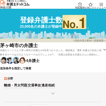
神奈川県
閲覧履歴
お気に入り
メニュー
1
登録弁護士数
No.
23,000名の弁護士が登録中
※登録弁護士数No.1調査概要へ
茅ヶ崎市の弁護士
弁護士ドットコムで茅ヶ崎市の弁護士が4名見つかりました。相談者は「通常 弁護士の先生に依
頼するケースはどのようなケースなのでしょうか?」「弁護士会照会を弁護士さんに依頼をした
場合、手続きなど何日程度掛かるのでしょうか?」といった疑問をもっております。弁護士ドッ
4
弁護士
トコムでは着手金無料で受理している茅ヶ崎の弁護士や弁護士費用を後払いで対応してくれる弁
護士など、さまざまな条件で弁護士を比較することができます。例えば「評判が高い弁護士の選
追加条件を指定して検索
び方はほとんどリサーチしたけれど、茅ヶ崎周辺の法律事務所の弁護士を費用で比較したい」な
どの依頼にも応えることができます。弁護士の中には「地域密着型弁護士の経験と弁護士会活動
分野
経験を活かして。」とおっしゃる方もいます。成功報酬金額や英語などの対応言語などの希望を
踏まえて、条件に沿う弁護士に相談をしてみることをおすすめします。
離婚・男女問題
交通事故
遺産相続