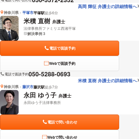
高岡 輝征 弁護士の詳細情報へ
神奈川県
平塚市
平塚駅
徒歩6分
米積 直樹
弁護士
法律事務所ファミリエ西湘平塚
解決事例 3
電話で面談予約
Webで面談予約
050-5288-0693
電話で面談予約
米積 直樹 弁護士の詳細情報へ
神奈川県
藤沢市
藤沢駅
徒歩7分
永田 ゆう子
弁護士
永田ゆう子法律事務所
電話で問い合わせ
Webで問い合わせ