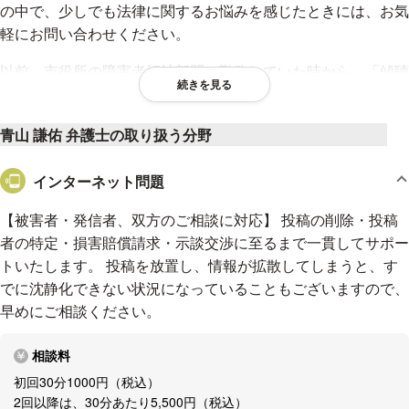
の中で、少しでも法律に関するお悩みを感じたときには、お気
軽にお問い合わせください。
以前、市役所の障害者福祉部門で勤務していた時から、「傾聴
続きを見る
と共感」を第一にお話をうかがうことをモットーとしておりま
す。
青山 謙佑 弁護士の取り扱う分野
その経験から、人々の声に寄り添いながら、真摯に向き合うこ
との大切さを学びました。ご相談にいらした方のお話を聞くこ
インターネット問題
とで、問題の核心を把握し、最適な解決策を見つけるために、
【被害者・発信者、双方のご相談に対応】 投稿の削除・投稿
日々努力しています。
者の特定・損害賠償請求・示談交渉に至るまで一貫してサポー
みなさまのお役に立てるよう、常に成長し続けることを心掛け
トいたします。 投稿を放置し、情報が拡散してしまうと、す
ています。法律の知識を深めるだけでなく、倫理的な観点から
でに沈静化できない状況になっていることもございますので、
も常に自己研鑽を重ねています。信頼と責任をもって、一つ一
早めにご相談ください。
つのご相談やご依頼に向き合い、最善の結果を追求してまいり
ます。
相談料
初回30分1000円（税込）
アクセス
2回以降は、30分あたり5,500円（税込）