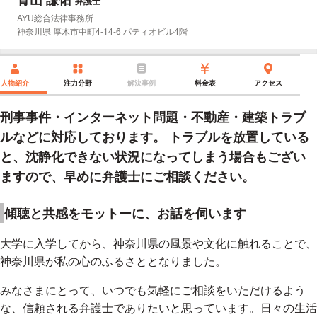
弁護士
所属事務所：
AYU総合法律事務所
所在地：
神奈川県 厚木市中町4-14-6 パティオビル4階
人物紹介
注力分野
解決事例
料金表
アクセス
刑事事件・インターネット問題・不動産・建築トラブ
ルなどに対応しております。 トラブルを放置している
と、沈静化できない状況になってしまう場合もござい
ますので、早めに弁護士にご相談ください。
傾聴と共感をモットーに、お話を伺います
大学に入学してから、神奈川県の風景や文化に触れることで、
神奈川県が私の心のふるさととなりました。
みなさまにとって、いつでも気軽にご相談をいただけるよう
な、信頼される弁護士でありたいと思っています。日々の生活