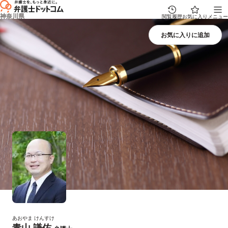
神奈川県
閲覧履歴
お気に入り
メニュー
あおやま けんすけ
青山 謙佑
プロフィール