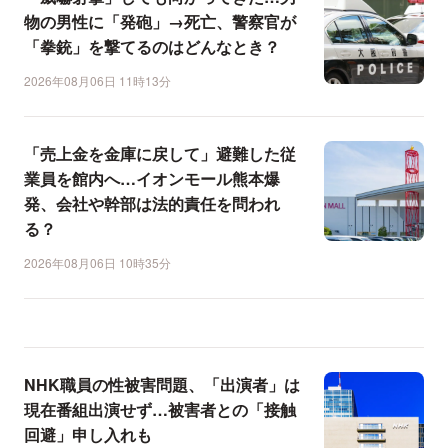
物の男性に「発砲」→死亡、警察官が
「拳銃」を撃てるのはどんなとき？
2026年08月06日 11時13分
「売上金を金庫に戻して」避難した従
業員を館内へ…イオンモール熊本爆
発、会社や幹部は法的責任を問われ
る？
2026年08月06日 10時35分
NHK職員の性被害問題、「出演者」は
現在番組出演せず…被害者との「接触
回避」申し入れも