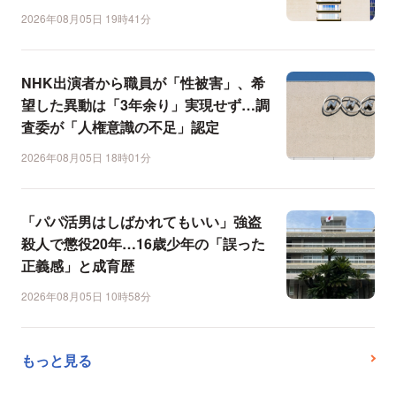
2026年08月05日 19時41分
NHK出演者から職員が「性被害」、希
望した異動は「3年余り」実現せず…調
査委が「人権意識の不足」認定
2026年08月05日 18時01分
「パパ活男はしばかれてもいい」強盗
殺人で懲役20年…16歳少年の「誤った
正義感」と成育歴
2026年08月05日 10時58分
もっと見る