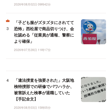
2026年08月02日 09時42分
「子ども服がズタズタにされてて
恐怖」西松屋で商品切りつけ、会
社認める「従業員が通報、警察に
より確保」
2026年07月28日 11時17分
「違法捜査を強要された」大阪地
検特捜部での研修でパワハラか、
被害訴えた検事が退職していた
【手記全文】
2026年08月03日 15時05分