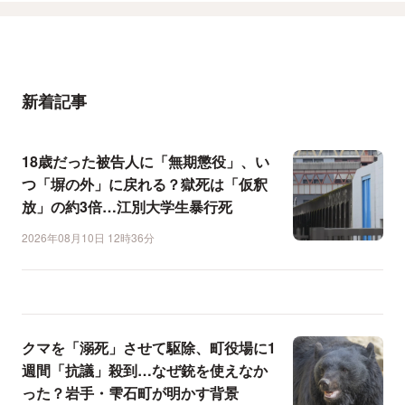
新着記事
18歳だった被告人に「無期懲役」、い
つ「塀の外」に戻れる？獄死は「仮釈
放」の約3倍…江別大学生暴行死
2026年08月10日 12時36分
クマを「溺死」させて駆除、町役場に1
週間「抗議」殺到…なぜ銃を使えなか
った？岩手・雫石町が明かす背景