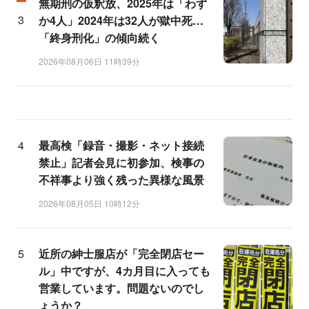
無期刑の仮釈放、2025年は「わず
か4人」2024年は32人が獄中死…
「終身刑化」の傾向続く
2026年08月06日 11時39分
最高検「録音・撮影・ネット接続
禁止」記者会見に初参加、検事の
不祥事より強く残った異様な風景
2026年08月05日 10時12分
近所の紳士服店が「完全閉店セー
ル」中ですが、4カ月目に入っても
営業しています。問題ないのでし
ょうか？