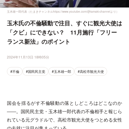
玉木雄一郎代表（たまきチャンネルhttps://www.youtube.com/@tamaki-channelより）
玉木氏の不倫騒動で注目、すぐに観光大使は
「クビ」にできない？ 11月施行「フリー
ランス新法」のポイント
2024年11月13日 18時05分
#不倫
#国民民主党
#玉木雄一郎
#高松市観光大使
国会を揺るがす不倫騒動の落としどころはどこなのか
――。国民民主党・玉木雄一郎代表の不倫相手と報じら
れている元グラドルで、高松市観光大使をつとめる女性
の去就に注目が集まっている。