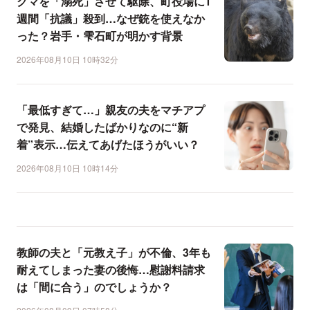
クマを「溺死」させて駆除、町役場に1
週間「抗議」殺到…なぜ銃を使えなか
った？岩手・雫石町が明かす背景
2026年08月10日 10時32分
「最低すぎて…」親友の夫をマチアプ
で発見、結婚したばかりなのに“新
着”表示…伝えてあげたほうがいい？
2026年08月10日 10時14分
教師の夫と「元教え子」が不倫、3年も
耐えてしまった妻の後悔…慰謝料請求
は「間に合う」のでしょうか？