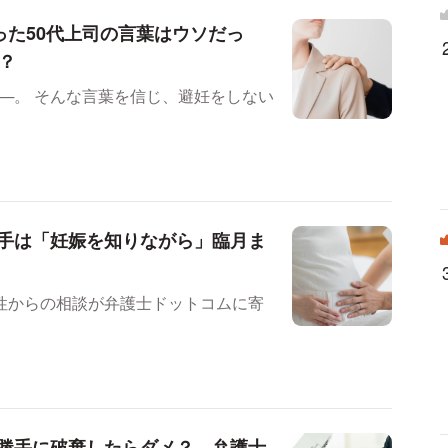
った50代上司の言葉はウソだっ
？
をしない
手は「妊娠を知りながら」臨月ま
性からの相談が弁護士ドットコムに寄
勝手に破棄したらダメ？ 弁護士