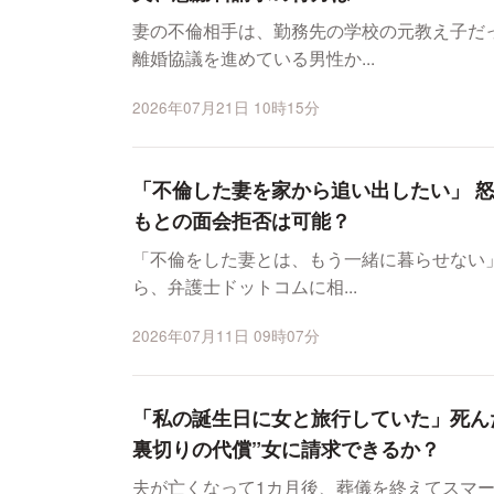
妻の不倫相手は、勤務先の学校の元教え子だ
離婚協議を進めている男性か...
2026年07月21日 10時15分
「不倫した妻を家から追い出したい」 
もとの面会拒否は可能？
「不倫をした妻とは、もう一緒に暮らせない」——。 妻の不倫が発
ら、弁護士ドットコムに相...
2026年07月11日 09時07分
「私の誕生日に女と旅行していた」死ん
裏切りの代償”女に請求できるか？
夫が亡くなって1カ月後、葬儀を終えてスマ