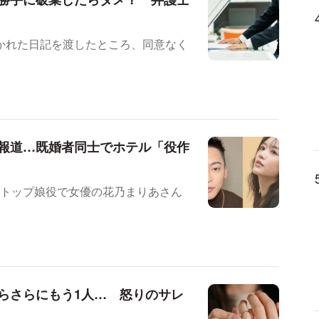
かれた日記を渡したところ、同意なく
報道…既婚者同士でホテル「役作
宝塚トップ娘役で女優の花乃まりあさん
らさらにもう1人… 怒りのサレ