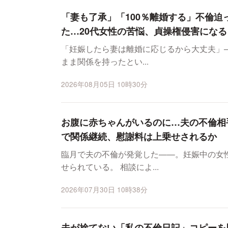
「妻も了承」「100％離婚する」不倫迫
た…20代女性の苦悩、貞操権侵害になる
「妊娠したら妻は離婚に応じるから大丈夫」──。 そんな言葉を信じ、避妊
まま関係を持ったとい...
2026年08月05日 10時30分
お腹に赤ちゃんがいるのに…夫の不倫相
で関係継続、慰謝料は上乗せされるか
臨月で夫の不倫が発覚した——。妊娠中の女
せられている。 相談によ...
2026年07月30日 10時38分
夫が捨てない「私の不倫日記」コピーを