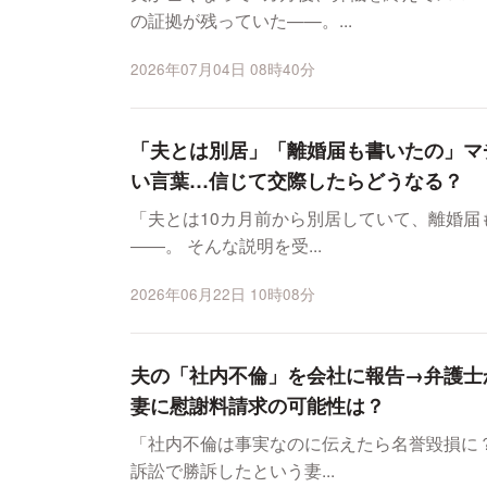
の証拠が残っていた——。...
2026年07月04日 08時40分
「夫とは別居」「離婚届も書いたの」マ
い言葉…信じて交際したらどうなる？
「夫とは10カ月前から別居していて、離婚
――。 そんな説明を受...
2026年06月22日 10時08分
夫の「社内不倫」を会社に報告→弁護士
妻に慰謝料請求の可能性は？
「社内不倫は事実なのに伝えたら名誉毀損に？」 夫の不倫相手に対する慰謝
訴訟で勝訴したという妻...