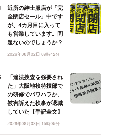
近所の紳士服店が「完
全閉店セール」中です
が、4カ月目に入って
も営業しています。問
題ないのでしょうか？
2026年08月02日 09時42分
「違法捜査を強要され
た」大阪地検特捜部で
の研修でパワハラか、
被害訴えた検事が退職
していた【手記全文】
2026年08月03日 15時05分