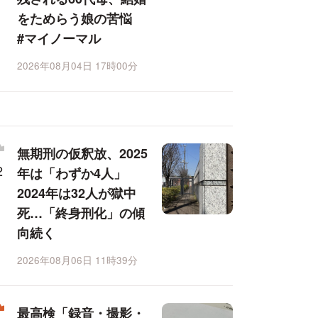
をためらう娘の苦悩
#マイノーマル
2026年08月04日 17時00分
無期刑の仮釈放、2025
年は「わずか4人」
2024年は32人が獄中
死…「終身刑化」の傾
向続く
2026年08月06日 11時39分
最高検「録音・撮影・