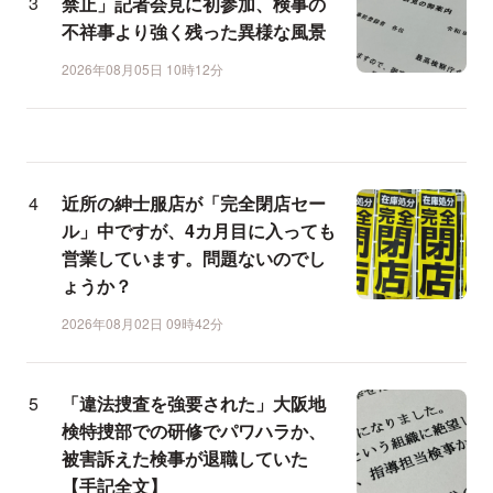
禁止」記者会見に初参加、検事の
不祥事より強く残った異様な風景
2026年08月05日 10時12分
近所の紳士服店が「完全閉店セー
ル」中ですが、4カ月目に入っても
営業しています。問題ないのでし
ょうか？
2026年08月02日 09時42分
「違法捜査を強要された」大阪地
検特捜部での研修でパワハラか、
被害訴えた検事が退職していた
【手記全文】