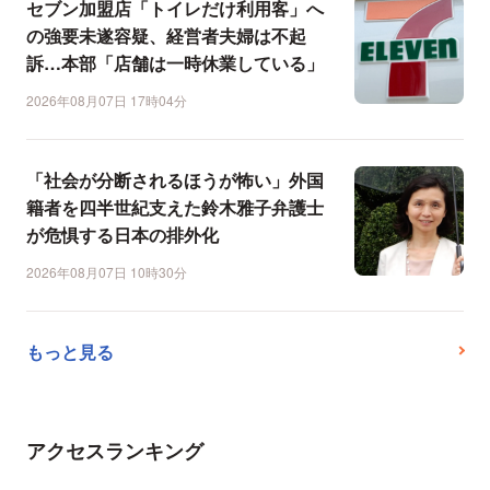
セブン加盟店「トイレだけ利用客」へ
の強要未遂容疑、経営者夫婦は不起
訴…本部「店舗は一時休業している」
2026年08月07日 17時04分
「社会が分断されるほうが怖い」外国
籍者を四半世紀支えた鈴木雅子弁護士
が危惧する日本の排外化
2026年08月07日 10時30分
もっと見る
アクセスランキング