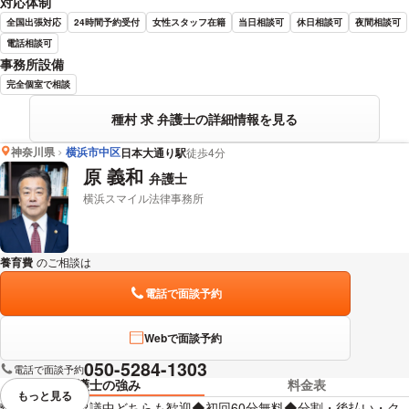
対応体制
全国出張対応
24時間予約受付
女性スタッフ在籍
当日相談可
休日相談可
夜間相談可
電話相談可
事務所設備
完全個室で相談
種村 求 弁護士の詳細情報を見る
神奈川県
横浜市中区
日本大通り駅
徒歩4分
原 義和
弁護士
横浜スマイル法律事務所
養育費
のご相談は
下記のリンクからお問い合わせください。
電話で面談予約
Webで面談予約
050-5284-1303
電話で面談予約
弁護士の強み
料金表
もっと見る
視覚的に省略されている要素を
離婚検討中・協議中どちらも歓迎◆初回60分無料◆分割・後払い・ク