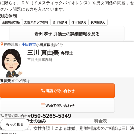
に限らず、ＤＶ（ドメスティックバイオレンス）や男女関係の問題，セ
クハラ問題にも力を入れています。
対応体制
全国出張対応
女性スタッフ在籍
当日相談可
休日相談可
夜間相談可
岩田 恭子 弁護士の詳細情報を見る
神奈川県
小田原市
小田原駅
徒歩9分
三川 真由美
弁護士
三川法律事務所
養育費
のご相談は
下記のリンクからお問い合わせください。
電話で問い合わせ
Webで問い合わせ
050-5265-5349
電話で問い合わせ
弁護士の強み
料金表
もっと見る
視覚的に省略されている要素を
経験２０年以上。女性弁護士による離婚、慰謝料請求のご相談は三川法