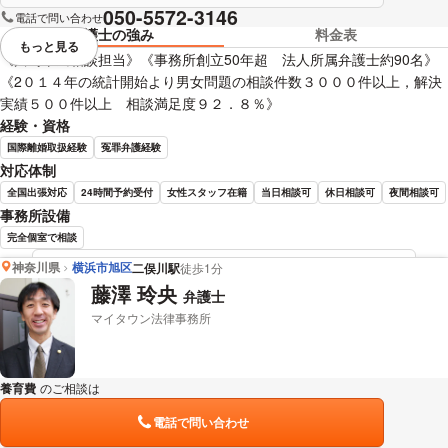
050-5572-3146
電話で問い合わせ
弁護士の強み
料金表
もっと見る
視覚的に省略されている要素を
《川崎市民相談担当》《事務所創立50年超 法人所属弁護士約90名》
《2０１４年の統計開始より男女問題の相談件数３０００件以上，解決
実績５００件以上 相談満足度９２．８％》
経験・資格
国際離婚取扱経験
冤罪弁護経験
対応体制
全国出張対応
24時間予約受付
女性スタッフ在籍
当日相談可
休日相談可
夜間相談可
事務所設備
完全個室で相談
神奈川県
横浜市旭区
二俣川駅
徒歩1分
我妻 耕平 弁護士の詳細情報を見る
藤澤 玲央
弁護士
マイタウン法律事務所
養育費
のご相談は
下記のリンクからお問い合わせください。
電話で問い合わせ