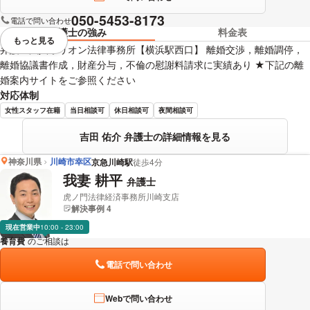
050-5453-8173
電話で問い合わせ
弁護士の強み
料金表
もっと見る
視覚的に省略されている要素を
弁護士法人オリオン法律事務所【横浜駅西口】 離婚交渉，離婚調停，
離婚協議書作成，財産分与，不倫の慰謝料請求に実績あり ★下記の離
婚案内サイトをご参照ください
対応体制
女性スタッフ在籍
当日相談可
休日相談可
夜間相談可
吉田 佑介 弁護士の詳細情報を見る
神奈川県
川崎市幸区
京急川崎駅
徒歩4分
我妻 耕平
弁護士
虎ノ門法律経済事務所川崎支店
解決事例 4
現在営業中
10:00 - 23:00
養育費
のご相談は
下記のリンクからお問い合わせください。
電話で問い合わせ
Webで問い合わせ