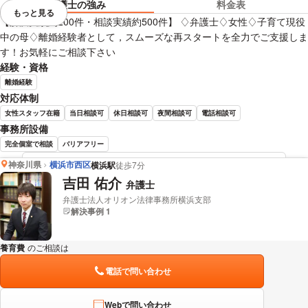
弁護士の強み
料金表
もっと見る
視覚的に省略されている要素を
【解決実績約200件・相談実績約500件】 ♢弁護士♢女性♢子育て現役
中の母♢離婚経験者として，スムーズな再スタートを全力でご支援しま
す！お気軽にご相談下さい
経験・資格
離婚経験
対応体制
女性スタッフ在籍
当日相談可
休日相談可
夜間相談可
電話相談可
事務所設備
完全個室で相談
バリアフリー
神奈川県
横浜市西区
横浜駅
徒歩7分
太田 啓子 弁護士の詳細情報を見る
吉田 佑介
弁護士
弁護士法人オリオン法律事務所横浜支部
解決事例 1
養育費
のご相談は
下記のリンクからお問い合わせください。
電話で問い合わせ
Webで問い合わせ