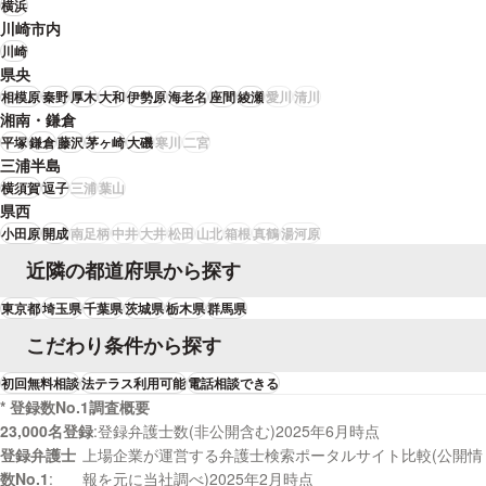
横浜
「調停では、自分でうまく話せないところをフォローしていただいたり、専
川崎市内
門的な視点で説得力のある説明をしてくださったのが大変ありがたかった」
川崎
と言っていただけました。
県央
相模原
秦野
厚木
大和
伊勢原
海老名
座間
綾瀬
愛川
清川
湘南・鎌倉
平塚
鎌倉
藤沢
茅ヶ崎
大磯
寒川
二宮
三浦半島
横須賀
逗子
三浦
葉山
県西
小田原
開成
南足柄
中井
大井
松田
山北
箱根
真鶴
湯河原
近隣の都道府県から探す
東京都
埼玉県
千葉県
茨城県
栃木県
群馬県
こだわり条件から探す
初回無料相談
法テラス利用可能
電話相談できる
* 登録数No.1調査概要
23,000名登録
登録弁護士数(非公開含む)2025年6月時点
登録弁護士
上場企業が運営する弁護士検索ポータルサイト比較(公開情
数No.1
報を元に当社調べ)2025年2月時点