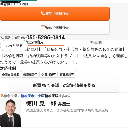
養育費
のご相談は
下記のリンクからお問い合わせください。
電話で面談予約
Webで面談予約
050-5285-0814
電話で面談予約
弁護士の強み
料金表
もっと見る
視覚的に省略されている要素を
【初回相談1時間無料】【財産分与・生活費・養育費等のお金の問題】
【不倫慰謝料・婚約破棄等の男女トラブル】ご状況や立場をよく理解し
たうえで、最善の提案を心がけております。
対応体制
全国出張対応
当日相談可
休日相談可
夜間相談可
新関 拓也 弁護士の詳細情報を見る
神奈川県
相模原市中央区
相模原駅
徒歩4分
徳田 晃一郎
弁護士
弁護士法人まちだ・さがみ総合法律事務所相模原支所