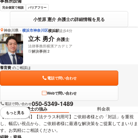
事務所設備
完全個室で相談
バリアフリー
小笠原 憲介 弁護士の詳細情報を見る
神奈川県
横浜市神奈川区
横浜駅
徒歩4分
立木 勇介
弁護士
法律事務所横濱アカデミア
解決事例 2
養育費
のご相談は
下記のリンクからお問い合わせください。
電話で問い合わせ
Webで問い合わせ
050-5349-1489
電話で問い合わせ
弁護士の強み
料金表
もっと見る
視覚的に省略されている要素を
【初回相談無料】【法テラス利用可】ご依頼者様との「対話」を重視
し、幅広い視点から、ご依頼者様に最適な解決策をご提案してまいりま
す。お気軽にご相談ください。
経験・資格