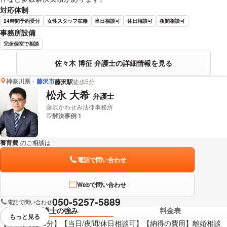
対応体制
24時間予約受付
女性スタッフ在籍
当日相談可
休日相談可
夜間相談可
事務所設備
完全個室で相談
佐々木 博征 弁護士の詳細情報を見る
神奈川県
藤沢市
藤沢駅
徒歩5分
松永 大希
弁護士
藤沢かわせみ法律事務所
解決事例 1
養育費
のご相談は
下記のリンクからお問い合わせください。
電話で問い合わせ
Webで問い合わせ
050-5257-5889
電話で問い合わせ
弁護士の強み
料金表
もっと見る
視覚的に省略されている要素を
【藤沢駅徒歩5分】【当日/夜間/休日相談可】【納得の費用】離婚相談