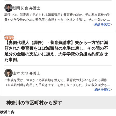
新関 拓也 弁護士
調停では、算定表で定められる婚姻費用や養育費のほか、子の私立高校の学
費や大学受験のための塾代等も負担すべきであると主張し、その主張のとお
算定表より高
続きを読む
り、夫が相談者に算定表より高額な婚姻費用・養育費を支払う内容で合意し
ました。
養育費
【妻側代理人（調停）・養育費請求】夫から一方的に減
額された養育費をほぼ減額前の水準に戻し、その間の不
足分の金額の支払いに加え、大学学費の負担も約束させ
た事例。
山本 大地 弁護士
ご相談を受け、速やかに必要書類を整えて、養育費の支払いを求める調停
（家庭裁判所を利用した手続きです）を申し立てました。夫の収入減少も一
【妻側代理人
続きを読む
定程度はありましたが、最終的には数千円程度の減額幅にとどめ、ほぼ減額
される前の金額に戻すことができました。夫に勝手に減額された分も一括で
取り戻すことができ、家賃の滞納も解消することができました。ご相談者様
神奈川の市区町村から探す
は、これで安定した生活を取り戻すことができましたとおっしゃっておられ
ました。決まっていなかった子どもの大学進学後の費用についても取り決め
横浜市内
をすることができ、将来の見通しもたてることができました。お客様からは