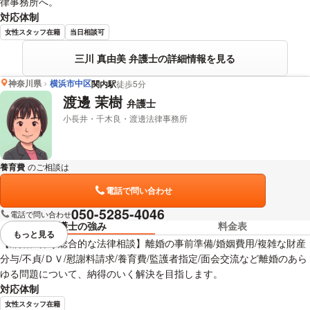
律事務所へ。
対応体制
女性スタッフ在籍
当日相談可
三川 真由美 弁護士の詳細情報を見る
神奈川県
横浜市中区
関内駅
徒歩5分
渡邊 茉樹
弁護士
小長井・千木良・渡邊法律事務所
養育費
のご相談は
下記のリンクからお問い合わせください。
電話で問い合わせ
050-5285-4046
電話で問い合わせ
弁護士の強み
料金表
もっと見る
視覚的に省略されている要素を
【離婚に伴う総合的な法律相談】離婚の事前準備/婚姻費用/複雑な財産
分与/不貞/ＤＶ/慰謝料請求/養育費/監護者指定/面会交流など離婚のあら
ゆる問題について、納得のいく解決を目指します。
対応体制
女性スタッフ在籍