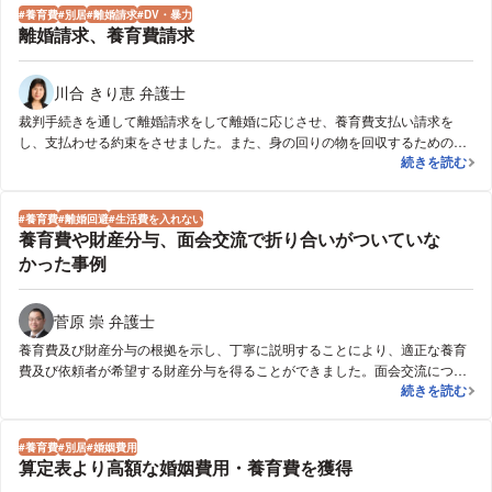
養育費
別居
離婚請求
DV・暴力
離婚請求、養育費請求
川合 きり恵 弁護士
裁判手続きを通して離婚請求をして離婚に応じさせ、養育費支払い請求を
し、支払わせる約束をさせました。また、身の回りの物を回収するための交
離婚請求、養
続きを読む
渉の窓口になりました。
養育費
離婚回避
生活費を入れない
養育費や財産分与、面会交流で折り合いがついていな
かった事例
菅原 崇 弁護士
養育費及び財産分与の根拠を示し、丁寧に説明することにより、適正な養育
費及び依頼者が希望する財産分与を得ることができました。面会交流につい
養育費や財産
続きを読む
ても、粘り強くお子様及び依頼者の意思を説明することにより、調停で円満
な解決をすることができました。
養育費
別居
婚姻費用
算定表より高額な婚姻費用・養育費を獲得