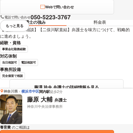
Webで問い合わせ
050-5223-3767
電話で問い合わせ
弁護士の強み
料金表
もっと見る
視覚的に省略されている要素を
【電話・WEB相談】【二俣川駅直結】弁護士を味方につけて、戦略的
に進めましょう。
経験・資格
事業会社勤務経験
対応体制
当日相談可
電話相談可
事務所設備
完全個室で相談
藤澤 玲央 弁護士の詳細情報を見る
神奈川県
横浜市中区
関内駅
徒歩2分
藤原 大輔
弁護士
神奈川中央法律事務所
養育費
のご相談は
下記のリンクからお問い合わせください。