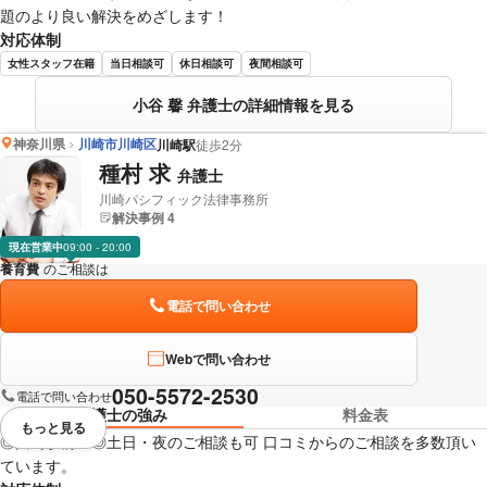
題のより良い解決をめざします！
対応体制
女性スタッフ在籍
当日相談可
休日相談可
夜間相談可
小谷 馨 弁護士の詳細情報を見る
神奈川県
川崎市川崎区
川崎駅
徒歩2分
種村 求
弁護士
川崎パシフィック法律事務所
解決事例 4
現在営業中
09:00 - 20:00
養育費
のご相談は
下記のリンクからお問い合わせください。
電話で問い合わせ
Webで問い合わせ
050-5572-2530
電話で問い合わせ
弁護士の強み
料金表
もっと見る
視覚的に省略されている要素を
◎川崎駅前 ◎土日・夜のご相談も可 口コミからのご相談を多数頂い
ています。