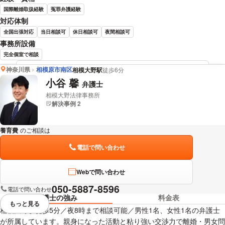
国際離婚取扱経験
冤罪弁護経験
対応体制
全国出張対応
当日相談可
休日相談可
夜間相談可
事務所設備
完全個室で相談
神奈川県
相模原市南区
相模大野駅
徒歩6分
立木 勇介 弁護士の詳細情報を見る
小谷 馨
弁護士
相模大野法律事務所
解決事例 2
養育費
のご相談は
下記のリンクからお問い合わせください。
電話で問い合わせ
Webで問い合わせ
050-5887-8596
電話で問い合わせ
弁護士の強み
料金表
もっと見る
視覚的に省略されている要素を
相模大野駅徒歩5分／夜8時まで相談可能／男性1名、女性1名の弁護士
が所属しています。親身になった活動と粘り強い交渉力で離婚・男女問