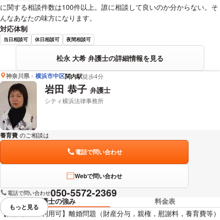
に関する相談件数は100件以上。誰に相談して良いのか分からない。そ
んなあなたの味方になります。
対応体制
当日相談可
休日相談可
夜間相談可
松永 大希 弁護士の詳細情報を見る
神奈川県
横浜市中区
関内駅
徒歩4分
岩田 恭子
弁護士
シティ横浜法律事務所
養育費
のご相談は
下記のリンクからお問い合わせください。
電話で問い合わせ
Webで問い合わせ
050-5572-2369
電話で問い合わせ
弁護士の強み
料金表
もっと見る
視覚的に省略されている要素を
【法テラスの利用可】離婚問題（財産分与，親権，慰謝料，養育費等）