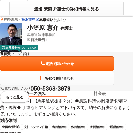
渡邊 茉樹 弁護士の詳細情報を見る
神奈川県
横浜市中区
馬車道駅
徒歩4分
小笠原 憲介
弁護士
馬車道法律事務所
解決事例 1
現在営業中
09:00 - 21:00
養育費
のご相談は
下記のリンクからお問い合わせください。
電話で問い合わせ
Webで問い合わせ
050-5368-3879
電話で問い合わせ
弁護士の強み
料金表
もっと見る
視覚的に省略されている要素を
【初回相談無料】【馬車道駅徒歩２分】◆慰謝料請求/離婚請求/養育
費・親権◆ 丁寧なヒアリングとアドバイスで、納得の解決になるよう
尽力いたします。まずはご相談ください。
対応体制
全国出張対応
女性スタッフ在籍
当日相談可
休日相談可
夜間相談可
電話相談可