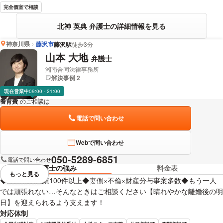
完全個室で相談
北神 英典 弁護士の詳細情報を見る
神奈川県
藤沢市
藤沢駅
徒歩3分
山本 大地
弁護士
湘南合同法律事務所
解決事例 2
現在営業中
09:00 - 21:00
養育費
のご相談は
下記のリンクからお問い合わせください。
電話で問い合わせ
Webで問い合わせ
050-5289-6851
電話で問い合わせ
弁護士の強み
料金表
もっと見る
視覚的に省略されている要素を
◆離婚相談実績100件以上◆妻側×不倫×財産分与事案多数◆もう一人
では頑張れない…そんなときはご相談ください【晴れやかな離婚後の明
日】を迎えられるよう支えます！
対応体制