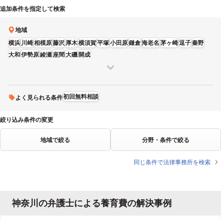
追加条件を指定して検索
地域
横浜
川崎
相模原
藤沢
厚木
横須賀
平塚
小田原
鎌倉
海老名
茅ヶ崎
逗子
秦野
大和
伊勢原
綾瀬
座間
大磯
開成
初回無料相談
よく見られる条件
絞り込み条件の変更
地域で絞る
分野・条件で絞る
同じ条件で法律事務所を検索
神奈川の弁護士による養育費の解決事例