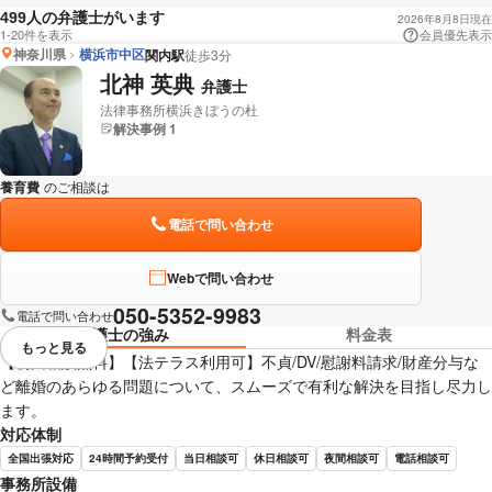
人の弁護士がいます
499
2026年8月8日現在
1-20件を表示
会員優先表示
神奈川県
横浜市中区
関内駅
徒歩3分
北神 英典
弁護士
法律事務所横浜きぼうの杜
解決事例 1
養育費
のご相談は
下記のリンクからお問い合わせください。
電話で問い合わせ
Webで問い合わせ
050-5352-9983
電話で問い合わせ
弁護士の強み
料金表
もっと見る
視覚的に省略されている要素を
【初回相談無料】【法テラス利用可】不貞/DV/慰謝料請求/財産分与な
ど離婚のあらゆる問題について、スムーズで有利な解決を目指し尽力し
ます。
対応体制
全国出張対応
24時間予約受付
当日相談可
休日相談可
夜間相談可
電話相談可
事務所設備