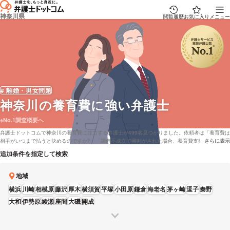
神奈川県
閲覧履歴
お気に入り
メニュー
# 離婚・男女問題
神奈川
の養育費に強い弁護士
※No.1調査概要へ
弁護士ドットコムで神奈川の養育費に注力する弁護士が499名見つかりました。依頼者は「養育費は
相手がいつまで払うと決めるのですか?」「調停不成立で審判がされた場合、養育費支払いの為に給
さらに表示
説明文の省
料の差し押さえ等が出来ないと言った事でしょうか?」といった疑問をもっております。弁護士ドッ
追加条件を指定して検索
トコムでは着手金無料で面談している神奈川の弁護士や弁護士費用などの相談を電話でも面談して
いる弁護士といった様々な条件で調べることができます。具体的には「口コミの評価が高い養育費
が専門の弁護士や弁護士の選び方は詳しく下調べをしたけれど、神奈川周辺の弁護士または法律事
地域
務所を料金で比較したい」などの要望にも対応することができます。弁護士によっては「妻からの
横浜
川崎
相模原
藤沢
厚木
横須賀
平塚
小田原
鎌倉
海老名
茅ヶ崎
逗子
秦野
過大な養育費及び不当な慰謝料請求問題」などの解決実績もあります。弁護士の中には「ご依頼者
がご納得いただく事が一番ですので、複数のプランとその後の見通しをご説明し、ご納得いただけ
大和
伊勢原
綾瀬
座間
大磯
開成
るプランをお選びいただければと思います。」とおっしゃる方もおります。養育費で心配事がある
方は弁護士ドットコムに登録弁護士22,835人から、成功報酬金額や資格などの希望を踏まえて、自
分に合った弁護士に一度相談をしてみることもご検討ください。