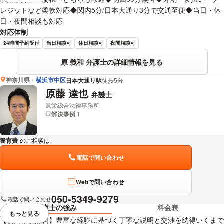
レジットなど柔軟対応◆関内5分/日本大通り3分で交通至便◆当日・休
日・夜間相談も対応
対応体制
24時間予約受付
当日相談可
休日相談可
夜間相談可
原 義和 弁護士の詳細情報を見る
神奈川県
横浜市中区
日本大通り駅
徒歩5分
原藤 達也
弁護士
鳳栄総合法律事務所
解決事例 1
養育費
のご相談は
下記のリンクからお問い合わせください。
電話で問い合わせ
Webで問い合わせ
050-5349-9279
電話で問い合わせ
弁護士の強み
料金表
もっと見る
視覚的に省略されている要素を
【初回相談無料】豊富な経験に基づく丁寧な説明と交渉を納得いくまで