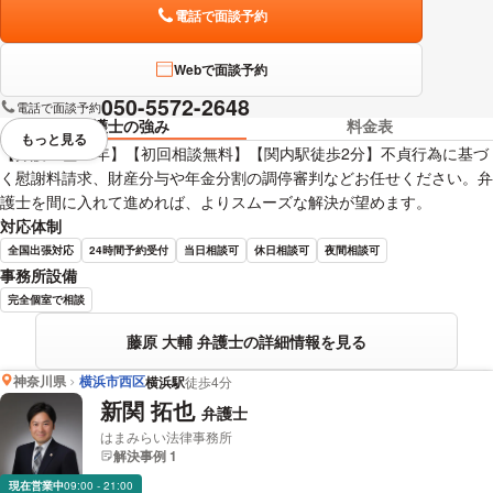
電話で面談予約
Webで面談予約
050-5572-2648
電話で面談予約
弁護士の強み
料金表
もっと見る
視覚的に省略されている要素を
【弁護士歴20年】【初回相談無料】【関内駅徒歩2分】不貞行為に基づ
く慰謝料請求、財産分与や年金分割の調停審判などお任せください。弁
護士を間に入れて進めれば、よりスムーズな解決が望めます。
対応体制
全国出張対応
24時間予約受付
当日相談可
休日相談可
夜間相談可
事務所設備
完全個室で相談
藤原 大輔 弁護士の詳細情報を見る
神奈川県
横浜市西区
横浜駅
徒歩4分
新関 拓也
弁護士
はまみらい法律事務所
解決事例 1
現在営業中
09:00 - 21:00