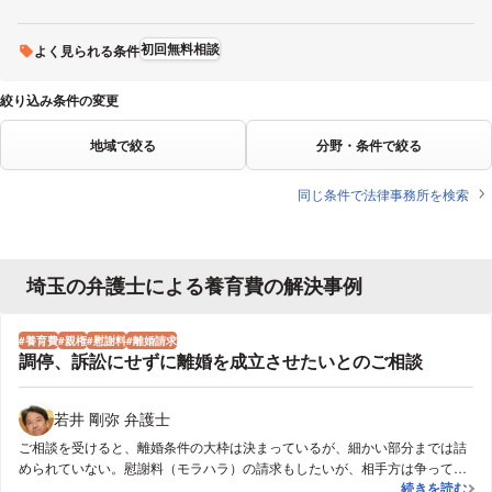
初回無料相談
よく見られる条件
絞り込み条件の変更
地域で絞る
分野・条件で絞る
同じ条件で法律事務所を検索
埼玉の弁護士による養育費の解決事例
養育費
親権
慰謝料
離婚請求
調停、訴訟にせずに離婚を成立させたいとのご相談
若井 剛弥 弁護士
ご相談を受けると、離婚条件の大枠は決まっているが、細かい部分までは詰
められていない。慰謝料（モラハラ）の請求もしたいが、相手方は争ってい
調停、訴訟に
続きを読む
る、ということでした。養育費の取り決めもあったことから、離婚協議書を