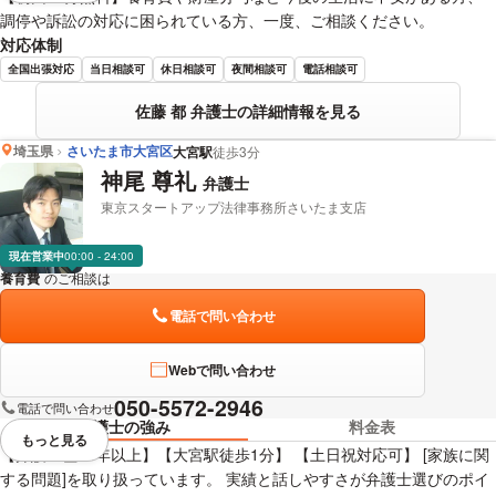
調停や訴訟の対応に困られている方、一度、ご相談ください。
対応体制
全国出張対応
当日相談可
休日相談可
夜間相談可
電話相談可
佐藤 都 弁護士の詳細情報を見る
埼玉県
さいたま市大宮区
大宮駅
徒歩3分
神尾 尊礼
弁護士
東京スタートアップ法律事務所さいたま支店
現在営業中
00:00 - 24:00
養育費
のご相談は
下記のリンクからお問い合わせください。
電話で問い合わせ
Webで問い合わせ
050-5572-2946
電話で問い合わせ
弁護士の強み
料金表
もっと見る
視覚的に省略されている要素を
【弁護士歴10年以上】【大宮駅徒歩1分】 【土日祝対応可】 [家族に関
する問題]を取り扱っています。 実績と話しやすさが弁護士選びのポイ