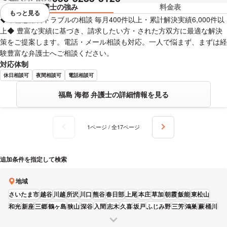
弁護士の強み
料金表
もっと見る
視覚的に省略されている要素を
◆不倫慰謝料トラブルの相談 毎月400件以上・累計解決実績6,000件以
上◆ 豊富な実績に基づき、請求したい方・された方双方に最適な解決
策をご提案します。電話・メール相談も対応。一人で悩まず、まずは経
験豊富な弁護士へご相談ください。
対応体制
休日相談可
夜間相談可
電話相談可
福島 海都 弁護士の詳細情報を見る
1ページ / 全17ページ
追加条件を指定して検索
地域
さいたま市
越谷
川越
所沢
川口
熊谷
春日部
上尾
本庄
草加
朝霞
飯能
東松山
和光
新座
三郷
鶴ヶ島
狭山
深谷
入間
志木
久喜
坂戸
ふじみ野
三芳
鴻巣
蕨
桶川
富士見
蓮田
吉川