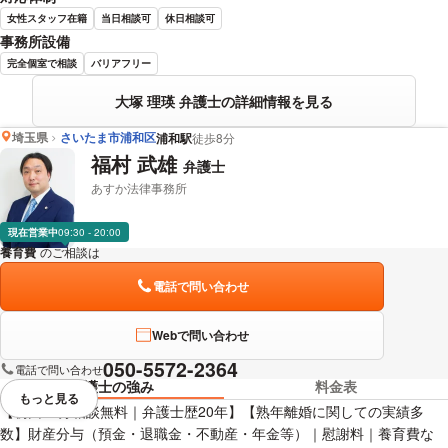
女性スタッフ在籍
当日相談可
休日相談可
事務所設備
完全個室で相談
バリアフリー
大塚 理瑛 弁護士の詳細情報を見る
埼玉県
さいたま市浦和区
浦和駅
徒歩8分
福村 武雄
弁護士
あすか法律事務所
現在営業中
09:30 - 20:00
養育費
のご相談は
下記のリンクからお問い合わせください。
電話で問い合わせ
Webで問い合わせ
050-5572-2364
電話で問い合わせ
弁護士の強み
料金表
もっと見る
視覚的に省略されている要素を
【初回60分相談無料｜弁護士歴20年】【熟年離婚に関しての実績多
数】財産分与（預金・退職金・不動産・年金等）｜慰謝料｜養育費な