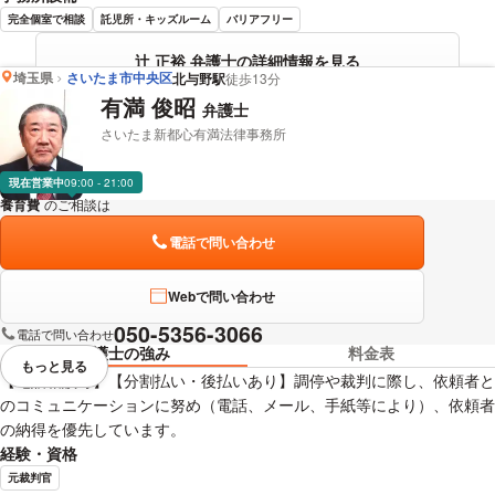
完全個室で相談
託児所・キッズルーム
バリアフリー
辻 正裕 弁護士の詳細情報を見る
埼玉県
さいたま市中央区
北与野駅
徒歩13分
有満 俊昭
弁護士
さいたま新都心有満法律事務所
現在営業中
09:00 - 21:00
養育費
のご相談は
下記のリンクからお問い合わせください。
電話で問い合わせ
Webで問い合わせ
050-5356-3066
電話で問い合わせ
弁護士の強み
料金表
もっと見る
視覚的に省略されている要素を
【電話相談可】【分割払い・後払いあり】調停や裁判に際し、依頼者と
のコミュニケーションに努め（電話、メール、手紙等により）、依頼者
の納得を優先しています。
経験・資格
元裁判官