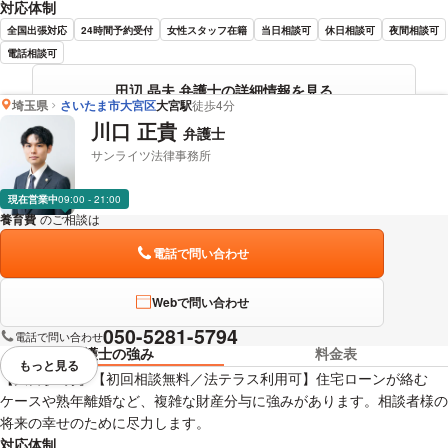
対応体制
全国出張対応
24時間予約受付
女性スタッフ在籍
当日相談可
休日相談可
夜間相談可
電話相談可
田辺 晶夫 弁護士の詳細情報を見る
埼玉県
さいたま市大宮区
大宮駅
徒歩4分
川口 正貴
弁護士
サンライツ法律事務所
現在営業中
09:00 - 21:00
養育費
のご相談は
下記のリンクからお問い合わせください。
電話で問い合わせ
Webで問い合わせ
050-5281-5794
電話で問い合わせ
弁護士の強み
料金表
もっと見る
視覚的に省略されている要素を
【大宮駅3分】【初回相談無料／法テラス利用可】住宅ローンが絡む
ケースや熟年離婚など、複雑な財産分与に強みがあります。相談者様の
将来の幸せのために尽力します。
対応体制