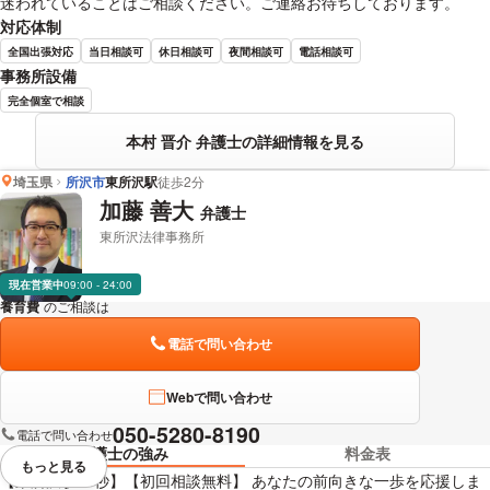
迷われていることはご相談ください。ご連絡お待ちしております。
対応体制
全国出張対応
当日相談可
休日相談可
夜間相談可
電話相談可
事務所設備
完全個室で相談
本村 晋介 弁護士の詳細情報を見る
埼玉県
所沢市
東所沢駅
徒歩2分
加藤 善大
弁護士
東所沢法律事務所
現在営業中
09:00 - 24:00
養育費
のご相談は
下記のリンクからお問い合わせください。
電話で問い合わせ
Webで問い合わせ
050-5280-8190
電話で問い合わせ
弁護士の強み
料金表
もっと見る
視覚的に省略されている要素を
【東所沢駅30秒】【初回相談無料】 あなたの前向きな一歩を応援しま