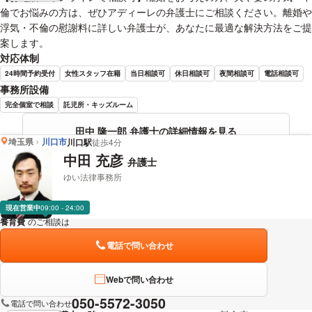
倫でお悩みの方は、ぜひアディーレの弁護士にご相談ください。離婚や
浮気・不倫の慰謝料に詳しい弁護士が、あなたに最適な解決方法をご提
案します。
対応体制
24時間予約受付
女性スタッフ在籍
当日相談可
休日相談可
夜間相談可
電話相談可
事務所設備
完全個室で相談
託児所・キッズルーム
田中 隆一郎 弁護士の詳細情報を見る
埼玉県
川口市
川口駅
徒歩4分
中田 充彦
弁護士
ゆい法律事務所
現在営業中
09:00 - 24:00
養育費
のご相談は
下記のリンクからお問い合わせください。
電話で問い合わせ
Webで問い合わせ
050-5572-3050
電話で問い合わせ