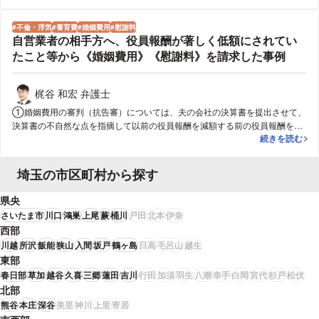
の開示をせずに協議を行いたいという意向を持っていました。そこで、資料
の開示を行わず、依頼者側から、養育費の金額や財産分与の金額を提示し、
不倫・浮気
養育費
婚姻費用
慰謝料
積極的に検討してもらえるように促すことにしました。２ 得られた結論依
自営業者の相手方へ、役員報酬が著しく低額にされてい
頼者側から提示をした離婚条件が、妻が想定していた金額に近かったため
たこと等から《婚姻費用》《慰謝料》を請求した事例
か、養育費の金額、財産分与の金額、離婚に伴う解決金の金額を妻側が受け
入れたため、資料の開示をすることなく、早期に、離婚条件を整えることが
できました。
梶谷 和宏 弁護士
①婚姻費用の審判（抗告審）については、夫の会社の決算書を提出させて、
決算書の不自然な点を指摘して以前の役員報酬を減額する前の役員報酬を基
自営業者の相
続きを読む
準に婚姻費用を算定すべきであると主張、夫のレシート等も全て提出した結
果、審判（抗告審）も当方の主張どおりの減額する前の役員報酬を基礎に婚
姻費用を算定すべきであるとの決定が出た。②婚姻費用の決定が出たが、相
埼玉の市区町村から探す
手方が支払わなかったものの、離婚訴訟においては、未払いの婚姻費用数百
万円に加え、慰謝料の支払い、養育費についても婚姻費用の決定書に沿って
県央
減額する前の役員報酬を基礎に決定し、未払いの婚姻費用数百万及び慰謝料
さいたま市
川口
鴻巣
上尾
蕨
桶川
戸田
北本
伊奈
については席上交付にするとともに、未払いを防ぐために夫の会社を連帯保
西部
証にして和解離婚に至った。
川越
所沢
飯能
狭山
入間
坂戸
鶴ヶ島
日高
毛呂山
越生
東部
春日部
草加
越谷
久喜
三郷
蓮田
吉川
行田
加須
羽生
八潮
幸手
白岡
宮代
杉戸
松伏
北部
熊谷
本庄
深谷
美里
神川
上里
寄居