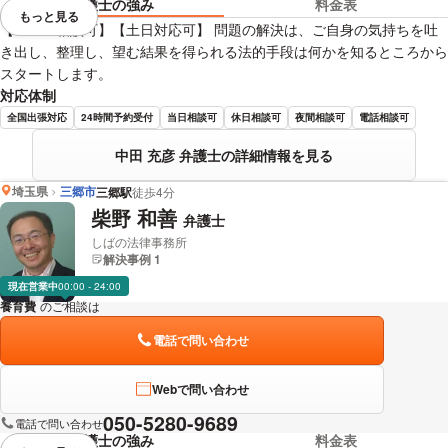
弁護士の強み
料金表
もっと見る
視覚的に省略されている要素を
【ＷＥＢ相談可】【土日対応可】 問題の解決は、ご自身の気持ちを吐
き出し、整理し、望む結果を得られる法的手段は何かを知るところから
スタートします。
対応体制
全国出張対応
24時間予約受付
当日相談可
休日相談可
夜間相談可
電話相談可
中田 充彦 弁護士の詳細情報を見る
埼玉県
三郷市
三郷駅
徒歩4分
柴野 和善
弁護士
しばの法律事務所
解決事例 1
現在営業中
00:00 - 24:00
養育費
のご相談は
下記のリンクからお問い合わせください。
電話で問い合わせ
Webで問い合わせ
050-5280-9689
電話で問い合わせ
弁護士の強み
料金表