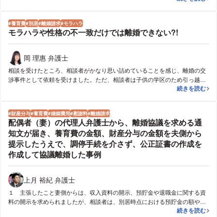
公正証書にすることとして、ご依頼を受けました。相手方と交渉の上、慰謝
料についても認めてもらい、公正証書にて離婚協議書を作成の上、離婚を成
養育費
別居
離婚請求
モラハラ
立させることができました。
モラハラや性格の不一致だけでは離婚できない?!
岡 理惠 弁護士
相談を受けたところ、相談者がかなり思い詰めていることを感じ、離婚の交
渉事件として依頼を受けました。ただ、相談者は子供の学区のため引っ越し
モラハラや性格
続きを読む
をしたくないとのことでしたので、相手方に書面を送ったうえで連絡し、離
婚の協議を受任したこと、離婚の協議をする上で相談者との接触を控えても
らいたい旨通知したところ、相手方は激昂したものの、話し合いのうえ相手
財産分与
養育費
婚姻費用
慰謝料
離婚請求
方が離婚協議が終わるまで一時的に実家に戻る旨の合意を得ることができま
配偶者（妻）の代理人弁護士から、離婚協議を求める通
した。その後交渉をしたところ、相手方は離婚は考えていないとのことでし
知文が届き、養育費の金額、財産分与の金額を夫側から
たが、子供との面会の機会を十分にとれるように(子供が会いたければ直接連
提示したうえで、調停手続を介さず、公正証書の作成を
絡を取っていつでも会える)することや、慰謝料等を請求しないことなどを条
件に離婚の合意が成立しました。また、養育費の代わりとして相手方が住宅
作成して協議離婚した事例
のローンを支払い、こちらが住宅を取得するなど、相談者としては満足のい
く内容で合意ができました。
上月 裕紀 弁護士
１ 主張したこと妻側からは、収入資料の開示、預貯金や退職金に関する資
料の開示を求められましたが、相談者は、別居時点における預貯金の額や、
配偶者（妻）
続きを読む
別居時点における退職金の金額が相当に多く、可能であれば、妻側には資料