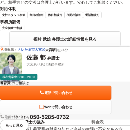
ど。相手方との交渉は弁護士が行います。安心してご相談ください。
対応体制
女性スタッフ在籍
当日相談可
休日相談可
夜間相談可
電話相談可
事務所設備
完全個室で相談
福村 武雄 弁護士の詳細情報を見る
埼玉県
さいたま市大宮区
大宮駅
徒歩4分
佐藤 都
弁護士
大宮ありあけ法律事務所
現在営業中
09:00 - 20:00
養育費
のご相談は
下記のリンクからお問い合わせください。
電話で問い合わせ
Webで問い合わせ
050-5285-0732
電話で問い合わせ
弁護士の強み
料金表
もっと見る
視覚的に省略されている要素を
【初回30分無料】養育費や財産分与など今後の生活に不安がある方、