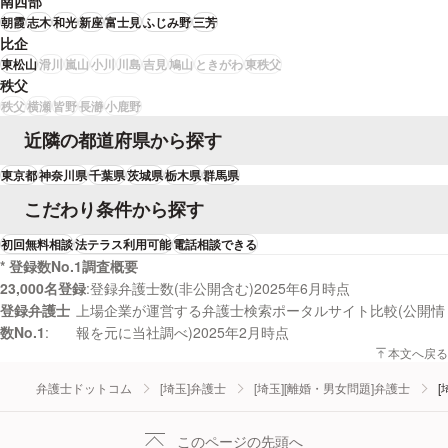
南西部
朝霞
志木
和光
新座
富士見
ふじみ野
三芳
比企
東松山
滑川
嵐山
小川
川島
吉見
鳩山
ときがわ
東秩父
秩父
秩父
横瀬
皆野
長瀞
小鹿野
近隣の都道府県から探す
東京都
神奈川県
千葉県
茨城県
栃木県
群馬県
こだわり条件から探す
初回無料相談
法テラス利用可能
電話相談できる
* 登録数No.1調査概要
23,000名登録
登録弁護士数(非公開含む)2025年6月時点
登録弁護士
上場企業が運営する弁護士検索ポータルサイト比較(公開情
数No.1
報を元に当社調べ)2025年2月時点
本文へ戻る
弁護士ドットコム
[埼玉]弁護士
[埼玉][離婚・男女問題]弁護士
[
このページの先頭へ