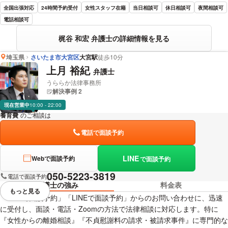
全国出張対応
24時間予約受付
女性スタッフ在籍
当日相談可
休日相談可
夜間相談可
電話相談可
梶谷 和宏 弁護士の詳細情報を見る
埼玉県
さいたま市大宮区
大宮駅
徒歩10分
上月 裕紀
弁護士
うららか法律事務所
解決事例 2
現在営業中
10:00 - 22:00
養育費
のご相談は
下記のリンクからお問い合わせください。
電話で面談予約
LINE
Webで面談予約
で面談予約
050-5223-3819
電話で面談予約
弁護士の強み
料金表
もっと見る
視覚的に省略されている要素を
「Webで面談予約」「LINEで面談予約」からのお問い合わせに、迅速
に受付し、面談・電話・Zoomの方法で法律相談に対応します。特に
『女性からの離婚相談』『不貞慰謝料の請求・被請求事件』に専門的な