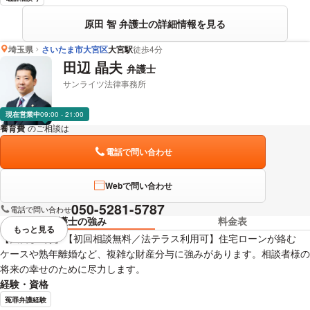
原田 智 弁護士の詳細情報を見る
埼玉県
さいたま市大宮区
大宮駅
徒歩4分
田辺 晶夫
弁護士
サンライツ法律事務所
現在営業中
09:00 - 21:00
養育費
のご相談は
下記のリンクからお問い合わせください。
電話で問い合わせ
Webで問い合わせ
050-5281-5787
電話で問い合わせ
弁護士の強み
料金表
もっと見る
視覚的に省略されている要素を
【大宮駅3分】【初回相談無料／法テラス利用可】住宅ローンが絡む
ケースや熟年離婚など、複雑な財産分与に強みがあります。相談者様の
将来の幸せのために尽力します。
経験・資格
冤罪弁護経験