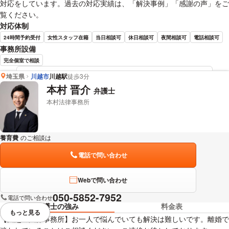
対応をしています。過去の対応実績は、「解決事例」「感謝の声」をご
覧ください。
対応体制
24時間予約受付
女性スタッフ在籍
当日相談可
休日相談可
夜間相談可
電話相談可
事務所設備
完全個室で相談
埼玉県
川越市
川越駅
徒歩3分
上月 裕紀 弁護士の詳細情報を見る
本村 晋介
弁護士
本村法律事務所
養育費
のご相談は
下記のリンクからお問い合わせください。
電話で問い合わせ
Webで問い合わせ
050-5852-7952
電話で問い合わせ
弁護士の強み
料金表
もっと見る
視覚的に省略されている要素を
【川越の法律事務所】お一人で悩んでいても解決は難しいです。離婚で