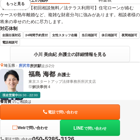
もっと見る
視覚的に省略されている要素を
【大宮駅3分】【初回相談無料／法テラス利用可】住宅ローンが絡む
ケースや熟年離婚など、複雑な財産分与に強みがあります。相談者様の
将来の幸せのために尽力します。
対応体制
全国出張対応
24時間予約受付
女性スタッフ在籍
当日相談可
休日相談可
夜間相談可
電話相談可
小川 美由紀 弁護士の詳細情報を見る
埼玉県
所沢市
所沢駅
徒歩2分
福島 海都
弁護士
東京スタートアップ法律事務所所沢支店
解決事例 4
現在営業中
06:30 - 22:00
養育費
のご相談は
下記のリンクからお問い合わせください。
電話で問い合わせ
LINE
Webで問い合わせ
で問い合わせ
050-5285-3126
電話で問い合わせ