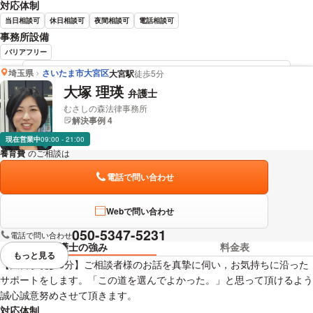
対応体制
当日相談可
休日相談可
夜間相談可
電話相談可
事務所設備
バリアフリー
埼玉県
さいたま市大宮区
大宮駅
徒歩5分
有満 俊昭 弁護士の詳細情報を見る
大塚 理瑛
弁護士
むさしの森法律事務所
解決事例 4
現在営業中
09:00 - 21:00
養育費
のご相談は
下記のリンクからお問い合わせください。
電話で問い合わせ
Webで問い合わせ
050-5347-5231
電話で問い合わせ
弁護士の強み
料金表
もっと見る
視覚的に省略されている要素を
【大宮駅徒歩5分】ご相談者様のお話を真摯に伺い，お気持ちに沿った
サポートをします。「この道を選んでよかった。」と思って頂けるよう
誠心誠意努めさせて頂きます。
対応体制