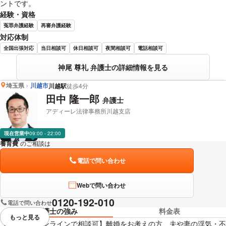
ントです。
経験・資格
冤罪弁護経験
再審弁護経験
対応体制
全国出張対応
当日相談可
休日相談可
夜間相談可
電話相談可
神尾 尊礼 弁護士の詳細情報を見る
埼玉県
川越市
川越駅
徒歩4分
田中 隆一郎
弁護士
アディーレ法律事務所川越支店
現在営業中
09:00 - 22:00
養育費
のご相談は
下記のリンクからお問い合わせください。
電話で問い合わせ
Webで問い合わせ
0120-192-010
電話で問い合わせ
弁護士の強み
料金表
もっと見る
視覚的に省略されている要素を
【お電話・オンラインで相談可】離婚をお考えの方、夫や妻の浮気・不