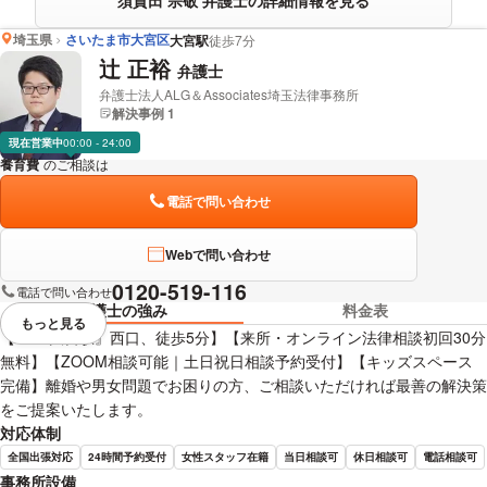
埼玉県
さいたま市大宮区
大宮駅
徒歩7分
辻 正裕
弁護士
弁護士法人ALG＆Associates埼玉法律事務所
解決事例 1
現在営業中
00:00 - 24:00
養育費
のご相談は
下記のリンクからお問い合わせください。
電話で問い合わせ
Webで問い合わせ
0120-519-116
電話で問い合わせ
弁護士の強み
料金表
もっと見る
視覚的に省略されている要素を
【JR『大宮駅』西口、徒歩5分】【来所・オンライン法律相談初回30分
無料】【ZOOM相談可能｜土日祝日相談予約受付】【キッズスペース
完備】離婚や男女問題でお困りの方、ご相談いただければ最善の解決策
をご提案いたします。
対応体制
全国出張対応
24時間予約受付
女性スタッフ在籍
当日相談可
休日相談可
電話相談可
事務所設備