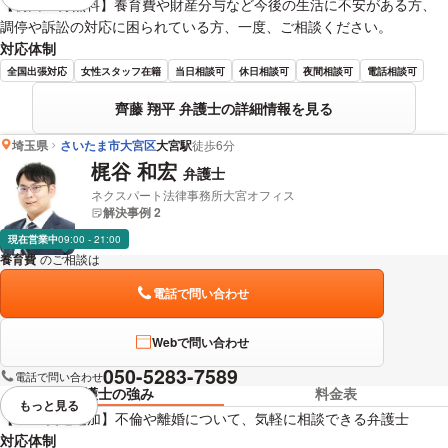
視覚的に省略されている要素を
【初回30分無料】養育費や財産分与など今後の生活に不安がある方、
調停や訴訟の対応に困られている方、一度、ご相談ください。
対応体制
全国出張対応
女性スタッフ在籍
当日相談可
休日相談可
夜間相談可
電話相談可
齊藤 翔平 弁護士の詳細情報を見る
埼玉県
さいたま市大宮区
大宮駅
徒歩6分
梶谷 和宏
弁護士
ネクスパート法律事務所大宮オフィス
解決事例 2
現在営業中
09:00 - 21:00
養育費
のご相談は
下記のリンクからお問い合わせください。
電話で問い合わせ
Webで問い合わせ
050-5283-7589
電話で問い合わせ
弁護士の強み
料金表
もっと見る
視覚的に省略されている要素を
【LINE友達追加】不倫や離婚について、気軽に相談できる弁護士
対応体制