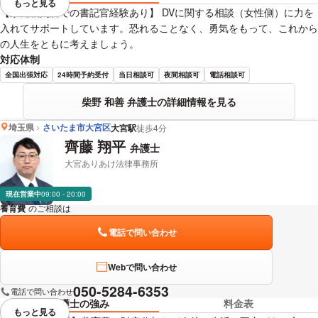
もっと見る
視覚的に省略されている要素を
【家庭裁判所での書記官経験あり】 DVに関する相談（女性側）に力を
入れてサポートしています。恐れることなく、勇気をもって、これから
の人生をともに考えましょう。
対応体制
全国出張対応
24時間予約受付
当日相談可
夜間相談可
電話相談可
柴野 和善 弁護士の詳細情報を見る
埼玉県
さいたま市大宮区
大宮駅
徒歩4分
齊藤 翔平
弁護士
大宮ありあけ法律事務所
現在営業中
09:00 - 20:00
養育費
のご相談は
下記のリンクからお問い合わせください。
電話で問い合わせ
Webで問い合わせ
050-5284-6353
電話で問い合わせ
弁護士の強み
料金表
もっと見る