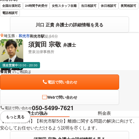
全国出張対応
24時間予約受付
女性スタッフ在籍
当日相談可
休日相談可
夜間相談可
電話相談可
川口 正貴 弁護士の詳細情報を見る
埼玉県
和光市
和光市駅
徒歩6分
須賀田 宗敬
弁護士
豊泉法律事務所
現在営業中
10:00 - 20:00
養育費
のご相談は
下記のリンクからお問い合わせください。
電話で問い合わせ
Webで問い合わせ
050-5499-7621
電話で問い合わせ
弁護士の強み
料金表
もっと見る
視覚的に省略されている要素を
【初回相談無料】【和光市駅5分】離婚に関する問題の解決に向けて、
安心してお任せいただけるよう説明を尽くします。
須賀田 宗敬 弁護士の詳細情報を見る