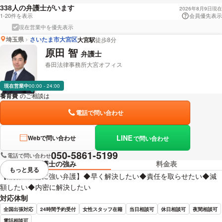
人の弁護士がいます
338
2026年8月9日現在
1-20件を表示
会員優先表示
現在営業中を優先表示
埼玉県
さいたま市大宮区
大宮駅
徒歩8分
原田 智
弁護士
春田法律事務所大宮オフィス
現在営業中
00:00 - 24:00
養育費
のご相談は
下記のリンクからお問い合わせください。
電話で問い合わせ
LINE
Webで問い合わせ
で問い合わせ
050-5861-5199
電話で問い合わせ
弁護士の強み
料金表
もっと見る
視覚的に省略されている要素を
【離婚・不倫に強い弁護】◆早く解決したい◆責任を取らせたい◆減
額したい◆内密に解決したい
対応体制
全国出張対応
24時間予約受付
女性スタッフ在籍
当日相談可
休日相談可
夜間相談可
電話相談可