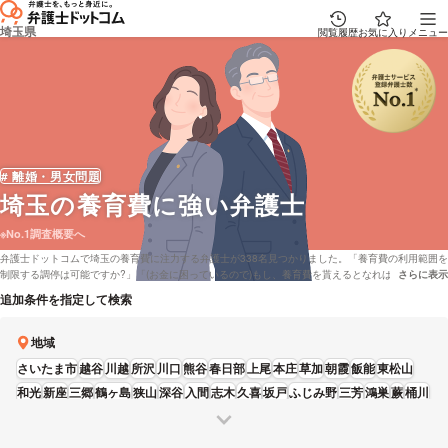
埼玉県
閲覧履歴
お気に入り
メニュー
# 離婚・男女問題
埼玉
の養育費に強い弁護士
※No.1調査概要へ
弁護士ドットコムで埼玉の養育費に注力する弁護士が338名見つかりました。「養育費の利用範囲を
制限する調停は可能ですか?」「(お金に困っているので)もし、養育費を貰えるとなれば調停成立し
さらに表示
説明文の省
てからしか貰えないのでしょうか?」といった不安をもっております。弁護士ドットコムでは弁護士
追加条件を指定して検索
費用をカード払いで対応している弁護士や電話相談を無料で受理してくれる埼玉の弁護士など、
色々な条件で探すことができます。例えば「評判が高い養育費が得意な弁護士や弁護士の選び方は
下調べをしたけれど、埼玉周辺の法律事務所の弁護士を料金で比較したい」などの要望にも応える
地域
ことができます。弁護士によっては「ご依頼者様の声、離婚、親権、養育費、財産分与、慰謝料、
さいたま市
越谷
川越
所沢
川口
熊谷
春日部
上尾
本庄
草加
朝霞
飯能
東松山
婚姻費用等」などの解決実績もあります。弁護士の中には「「法テラスの民事法律扶助制度」と
は、法テラスが経済的に余裕がない方が法的トラブルにあった時に、無料で法律相談を行い、弁護
和光
新座
三郷
鶴ヶ島
狭山
深谷
入間
志木
久喜
坂戸
ふじみ野
三芳
鴻巣
蕨
桶川
士・司法書士の費用の立替えを行う制度です。」とおっしゃる方もいます。養育費に悩んでいる方
富士見
蓮田
吉川
は本サイトに登録している全弁護士22,835人から、成功報酬金額や報酬基準などの条件を踏まえ
て、希望に適した弁護士に相談をしてみてはいかがでしょうか。