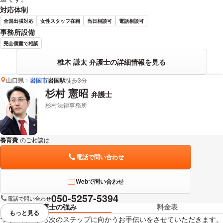
対応体制
全国出張対応
女性スタッフ在籍
当日相談可
電話相談可
事務所設備
完全個室で相談
椎木 謙太 弁護士の詳細情報を見る
山口県
岩国市
岩国駅
徒歩3分
杉村 憲昭
弁護士
杉村法律事務所
養育費
のご相談は
下記のリンクからお問い合わせください。
電話で問い合わせ
Webで問い合わせ
050-5257-5394
電話で問い合わせ
弁護士の強み
料金表
もっと見る
視覚的に省略されている要素を
つらい日々から次のステップに向かうお手伝いをさせていただきます。