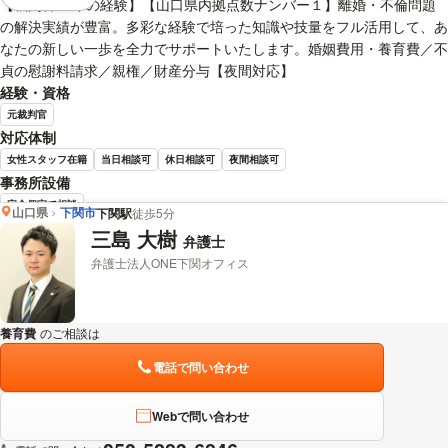
【裁判官15年の経験】【山口県内拠点数ナンバー１】離婚・不倫問題
の解決実績が豊富。多彩な経験で培った知識や技量をフル活用して、あ
なたの新しい一歩を全力でサポートいたします。婚姻費用・養育費／不
貞の慰謝料請求／親権／財産分与【夜間対応】
経験・資格
元裁判官
対応体制
女性スタッフ在籍
当日相談可
休日相談可
夜間相談可
事務所設備
完全個室で相談
山口県
下関市
下関駅
徒歩5分
三島 大樹
弁護士
宮嵜 秀典 弁護士の詳細情報を見る
弁護士法人ONE下関オフィス
養育費
のご相談は
下記のリンクからお問い合わせください。
電話で問い合わせ
Webで問い合わせ