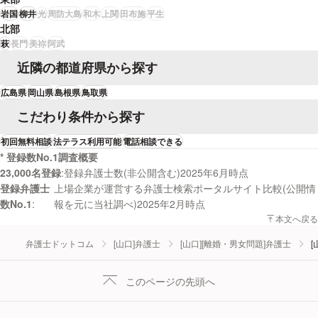
岩国
柳井
光
周防大島
和木
上関
田布施
平生
北部
萩
長門
美祢
阿武
近隣の都道府県から探す
広島県
岡山県
島根県
鳥取県
こだわり条件から探す
初回無料相談
法テラス利用可能
電話相談できる
* 登録数No.1調査概要
23,000名登録
登録弁護士数(非公開含む)2025年6月時点
登録弁護士
上場企業が運営する弁護士検索ポータルサイト比較(公開情
数No.1
報を元に当社調べ)2025年2月時点
本文へ戻る
弁護士ドットコム
[山口]弁護士
[山口][離婚・男女問題]弁護士
[
このページの先頭へ