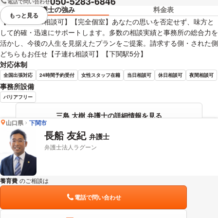
050-5283-6846
電話で問い合わせ
弁護士の強み
料金表
もっと見る
視覚的に省略されている要素を
【LINE・WEB相談可】【完全個室】あなたの思いを否定せず、味方と
して的確・迅速にサポートします。多数の相談実績と事務所の総合力を
活かし、今後の人生を見据えたプランをご提案。請求する側・された側
どちらもお任せ【子連れ相談可】【下関駅5分】
対応体制
全国出張対応
24時間予約受付
女性スタッフ在籍
当日相談可
休日相談可
夜間相談可
事務所設備
バリアフリー
三島 大樹 弁護士の詳細情報を見る
山口県
下関市
長船 友紀
弁護士
弁護士法人ラグーン
養育費
のご相談は
下記のリンクからお問い合わせください。
電話で問い合わせ