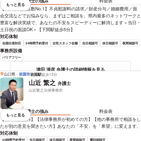
弁護士の強み
料金表
もっと見る
視覚的に省略されている要素を
【山口県内拠点数No.1】不貞慰謝料の請求／財産分与／婚姻費用／面
会交流などでお悩みなら、まずはご相談を。県内最多のネットワークと
豊富な解決実績で、あなたの不安をスピーディーに解消します＜当日・
土日祝の面談OK＞【下関駅徒歩5分】
対応体制
全国出張対応
24時間予約受付
女性スタッフ在籍
当日相談可
休日相談可
夜間相談可
事務所設備
バリアフリー
津田 清彦 弁護士の詳細情報を見る
山口県
岩国市
岩国駅
徒歩13分
山近 繁之
弁護士
山近繁之法律事務所
弁護士の強み
料金表
もっと見る
視覚的に省略されている要素を
【初回相談無料】【法律事務所が初めての方】【他の事務所で相談をし
たが別の意見を聞きたい方】あなたの「不安」を「希望」に変えます。
対応体制
24時間予約受付
当日相談可
休日相談可
夜間相談可
電話相談可