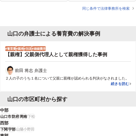
同じ条件で法律事務所を検索
山口の弁護士による養育費の解決事例
養育費
親権
別居
婚姻費用
【親権】父親側代理人として親権獲得した事例
前田 将志 弁護士
２人の子のうち１名について父親に親権が認められる判決がなされました。
【親権】父親
続きを読む
山口の市区町村から探す
中部
山口市
防府
周南
下松
西部
下関
宇部
山陽小野田
東部