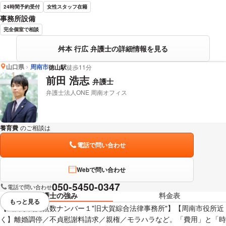
24時間予約受付
女性スタッフ在籍
事務所設備
完全個室で相談
舛本 行広 弁護士の詳細情報を見る
山口県
周南市
徳山駅
徒歩11分
前田 浩志
弁護士
弁護士法人ONE 周南オフィス
養育費
のご相談は
下記のリンクからお問い合わせください。
電話で問い合わせ
Webで問い合わせ
050-5450-0347
電話で問い合わせ
弁護士の強み
料金表
もっと見る
視覚的に省略されている要素を
【山口県内拠点数ナンバー１"旧大賀綜合法律事務所"】【周南市役所近
く】離婚調停／不貞慰謝料請求／親権／モラハラなど。「費用」と「時