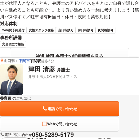
士が代理人となることも、弁護士のアドバイスをもとにご自身で話し合
いを進めることも可能です。より良い進め方を一緒に考えましょう【筋
川バス停すぐ／駐車場有▶︎当日・休日・夜間も柔軟対応】
対応体制
24時間予約受付
女性スタッフ在籍
当日相談可
休日相談可
夜間相談可
事務所設備
完全個室で相談
神邊 健司 弁護士の詳細情報を見る
山口県
下関市
下関駅
徒歩5分
津田 清彦
弁護士
弁護士法人ONE下関オフィス
養育費
のご相談は
下記のリンクからお問い合わせください。
電話で問い合わせ
Webで問い合わせ
050-5289-5179
電話で問い合わせ