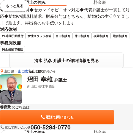
弁護士の強み
料金表
もっと見る
視覚的に省略されている要素を
◆初回相談無料◆セカンドオピニオン対応◆代表弁護士が一貫して対
応◆離婚や慰謝料請求、財産分与はもちろん、離婚後の生活立て直し
まで踏まえ、再出発のお手伝いをします
対応体制
24時間予約受付
女性スタッフ在籍
当日相談可
休日相談可
夜間相談可
電話相談可
事務所設備
完全個室で相談
清水 弘彦 弁護士の詳細情報を見る
山口県
山口市
新山口駅
徒歩7分
沼田 幸雄
弁護士
新山口法律事務所
養育費
のご相談は
下記のリンクからお問い合わせください。
電話で問い合わせ
050-5284-0770
電話で問い合わせ
弁護士の強み
料金表