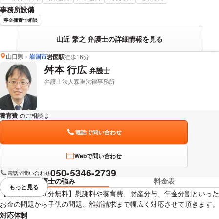
事務所設備
完全個室で相談
山近 繁之 弁護士の詳細情報を見る
山口県
岩国市
岩国駅
徒歩16分
舛本 行広
弁護士
弁護士法人森重法律事務所
養育費
のご相談は
下記のリンクからお問い合わせください。
電話で問い合わせ
Webで問い合わせ
050-5346-2739
電話で問い合わせ
弁護士の強み
料金表
もっと見る
視覚的に省略されている要素を
【初回相談４５分無料】慰謝料や養育費、財産分与、年金分割といった
お金の問題から子供の問題、離婚請求まで幅広く対応させて頂きます。
対応体制