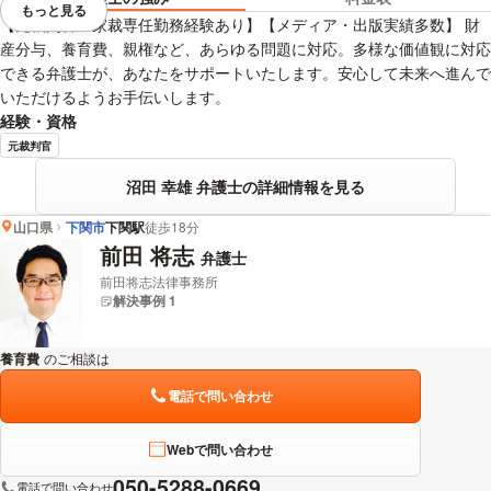
もっと見る
視覚的に省略されている要素を
【元裁判官・家裁専任勤務経験あり】【メディア・出版実績多数】 財
産分与、養育費、親権など、あらゆる問題に対応。多様な価値観に対応
できる弁護士が、あなたをサポートいたします。安心して未来へ進んで
いただけるようお手伝いします。
経験・資格
元裁判官
沼田 幸雄 弁護士の詳細情報を見る
山口県
下関市
下関駅
徒歩18分
前田 将志
弁護士
前田将志法律事務所
解決事例 1
養育費
のご相談は
下記のリンクからお問い合わせください。
電話で問い合わせ
Webで問い合わせ
050-5288-0669
電話で問い合わせ