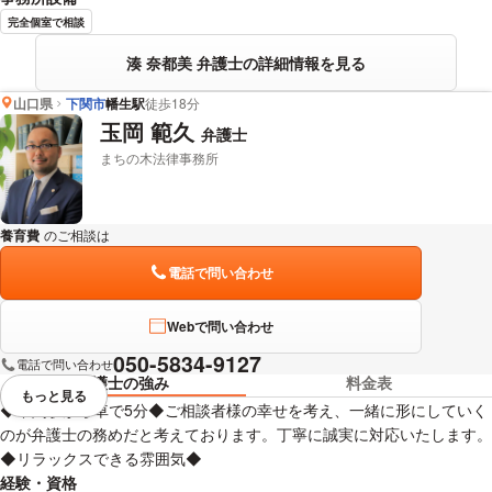
完全個室で相談
湊 奈都美 弁護士の詳細情報を見る
山口県
下関市
幡生駅
徒歩18分
玉岡 範久
弁護士
まちの木法律事務所
養育費
のご相談は
下記のリンクからお問い合わせください。
電話で問い合わせ
Webで問い合わせ
050-5834-9127
電話で問い合わせ
弁護士の強み
料金表
もっと見る
視覚的に省略されている要素を
◆下関駅から車で5分◆ご相談者様の幸せを考え、一緒に形にしていく
のが弁護士の務めだと考えております。丁寧に誠実に対応いたします。
◆リラックスできる雰囲気◆
経験・資格