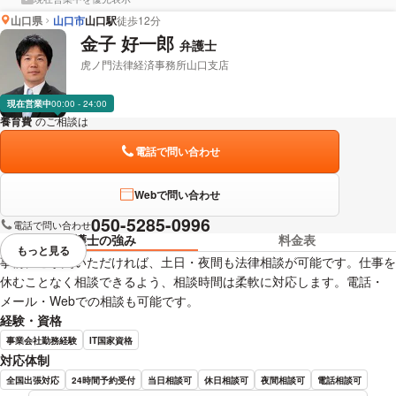
おすすめします。
山口県
山口市
山口駅
徒歩12分
金子 好一郎
弁護士
虎ノ門法律経済事務所山口支店
現在営業中
00:00 - 24:00
養育費
のご相談は
下記のリンクからお問い合わせください。
電話で問い合わせ
Webで問い合わせ
050-5285-0996
電話で問い合わせ
弁護士の強み
料金表
もっと見る
視覚的に省略されている要素を
事前にご予約いただければ、土日・夜間も法律相談が可能です。仕事を
休むことなく相談できるよう、相談時間は柔軟に対応します。電話・
メール・Webでの相談も可能です。
経験・資格
事業会社勤務経験
IT国家資格
対応体制
全国出張対応
24時間予約受付
当日相談可
休日相談可
夜間相談可
電話相談可