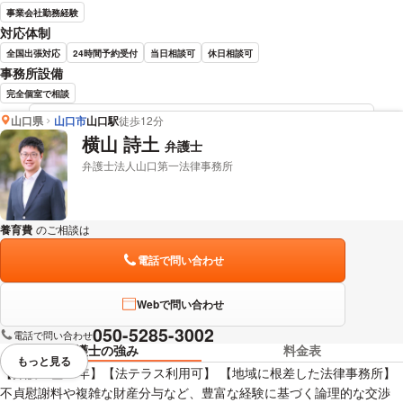
事業会社勤務経験
対応体制
全国出張対応
24時間予約受付
当日相談可
休日相談可
事務所設備
完全個室で相談
山口県
山口市
山口駅
徒歩12分
玉岡 範久 弁護士の詳細情報を見る
横山 詩土
弁護士
弁護士法人山口第一法律事務所
養育費
のご相談は
下記のリンクからお問い合わせください。
電話で問い合わせ
Webで問い合わせ
050-5285-3002
電話で問い合わせ
弁護士の強み
料金表
もっと見る
視覚的に省略されている要素を
【弁護士歴20年】【法テラス利用可】 【地域に根差した法律事務所】
不貞慰謝料や複雑な財産分与など、豊富な経験に基づく論理的な交渉