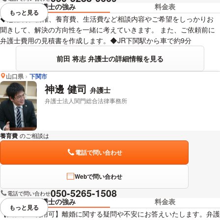
弁護士の強み
料金表
もっと見る
視覚的に省略されている要素を
◆慰謝料、親権、養育費、生活費など相談内容やご希望をしっかりお
聞きして、解決の方向性を一緒に考えていきます。 また、ご依頼前に
弁護士費用の見積書を作成します。◆JR下関駅から車で約9分
前田 将志 弁護士の詳細情報を見る
山口県
下関市
神邊 健司
弁護士
弁護士法人関門総合法律事務所
養育費
のご相談は
下記のリンクからお問い合わせください。
電話で問い合わせ
Webで問い合わせ
050-5265-1508
電話で問い合わせ
弁護士の強み
料金表
もっと見る
視覚的に省略されている要素を
【法テラス利用可】離婚に関する疑問や不安にお答えいたします。弁護