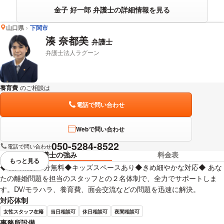
金子 好一郎 弁護士の詳細情報を見る
山口県
下関市
湊 奈都美
弁護士
弁護士法人ラグーン
養育費
のご相談は
下記のリンクからお問い合わせください。
電話で問い合わせ
Webで問い合わせ
050-5284-8522
電話で問い合わせ
弁護士の強み
料金表
もっと見る
視覚的に省略されている要素を
◆初回相談30分無料◆キッズスペースあり◆きめ細やかな対応◆ あな
たの離婚問題を担当のスタッフとの２名体制で、全力でサポートしま
す。DV/モラハラ、養育費、面会交流などの問題を迅速に解決。
対応体制
女性スタッフ在籍
当日相談可
休日相談可
夜間相談可
事務所設備