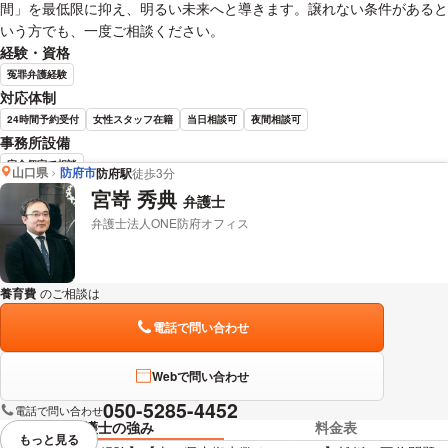
間」を最低限に抑え、明るい未来へと導きます。譲れない条件があると
いう方でも、一度ご相談ください。
経験・資格
冤罪弁護経験
対応体制
24時間予約受付
女性スタッフ在籍
当日相談可
夜間相談可
事務所設備
完全個室で相談
山口県
防府市
防府駅
徒歩3分
宮嵜 秀典
弁護士
前田 浩志 弁護士の詳細情報を見る
弁護士法人ONE防府オフィス
養育費
のご相談は
下記のリンクからお問い合わせください。
電話で問い合わせ
Webで問い合わせ
050-5285-4452
電話で問い合わせ
弁護士の強み
料金表
もっと見る
視覚的に省略されている要素を