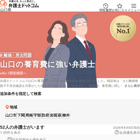
山口県
閲覧履歴
お気に入り
メニュー
# 離婚・男女問題
山口
の養育費に強い弁護士
※No.1調査概要へ
弁護士ドットコムで山口の養育費に注力する弁護士が52名見つかりました。相談者は「また離婚後
親子不存在確認を旦那がした場合養育費はどうなりますか?」「慰謝料、養育費に関して、貯金がな
さらに表示
説明文の省
いから払えないって理由は調停で通りますか?」などの問題を抱えております。弁護士ドットコムで
追加条件を指定して検索
は山口で初回相談を無料で対応してくれる弁護士や弁護士費用面を考慮して法テラスを対応してい
る弁護士など、さまざまな条件で調べることができます。例えば「養育費に強い弁護士やレビュー
が良い弁護士の選び方などの情報は詳しく下調べをしたけど、山口周辺の法律事務所の弁護士を料
地域
金で比較したい」などの依頼にも応じることができます。弁護士によっては「相手からの子ども引
山口市
下関
周南
宇部
防府
岩国
萩
柳井
き渡し請求にも打ち勝ち、親権・養育費を獲得。」などの解決実績もあります。弁護士の中には
「法的なサポートはもちろんですが、離婚は精神的にもエネルギーを使うので、その方の心の状態
をも考えてどうしたらよいかアドバイス・サポートを行うよう努めております。」とおっしゃる方
人の弁護士がいます
52
2026年8月8日現在
もいます。養育費で弁護士を探している方は本サイトに登録している弁護士22,835人から、男性・
1-20件を表示
会員優先表示
女性などの性別や成功報酬金額などの条件を考慮して、自身にあう弁護士に相談をしてみることを
現在営業中を優先表示