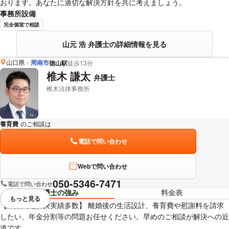
おります。あなたに適切な解決方針を共に考えましょう。
事務所設備
完全個室で相談
山元 浩 弁護士の詳細情報を見る
山口県
周南市
徳山駅
徒歩13分
椎木 謙太
弁護士
椎木法律事務所
養育費
のご相談は
下記のリンクからお問い合わせください。
電話で問い合わせ
Webで問い合わせ
050-5346-7471
電話で問い合わせ
弁護士の強み
料金表
もっと見る
視覚的に省略されている要素を
【離婚問題解決実績多数】 離婚後の生活設計、養育費や慰謝料を請求
したい、年金分割等の問題お任せください。早めのご相談が解決への近
道です。