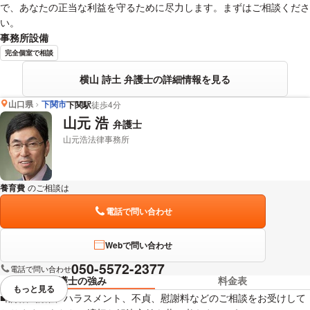
で、あなたの正当な利益を守るために尽力します。まずはご相談くださ
い。
事務所設備
完全個室で相談
横山 詩土 弁護士の詳細情報を見る
山口県
下関市
下関駅
徒歩4分
山元 浩
弁護士
山元浩法律事務所
養育費
のご相談は
下記のリンクからお問い合わせください。
電話で問い合わせ
Webで問い合わせ
050-5572-2377
電話で問い合わせ
弁護士の強み
料金表
もっと見る
視覚的に省略されている要素を
■離婚、親権、ハラスメント、不貞、慰謝料などのご相談をお受けして