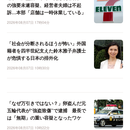
の強要未遂容疑、経営者夫婦は不起
訴…本部「店舗は一時休業している」
2026年08月07日 17時04分
「社会が分断されるほうが怖い」外国
籍者を四半世紀支えた鈴木雅子弁護士
が危惧する日本の排外化
2026年08月07日 10時30分
「なぜ万引きではない？」卵盗んだ元
五輪代表が“強盗致傷”で逮捕 最長で
は「無期」の重い容疑となったワケ
2026年08月07日 10時22分