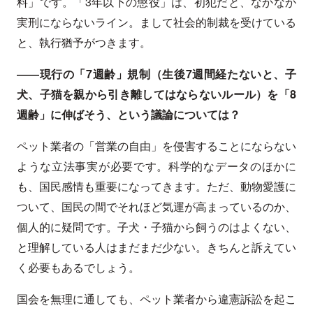
料」です。「3年以下の懲役」は、初犯だと、なかなか
実刑にならないライン。まして社会的制裁を受けている
と、執行猶予がつきます。
――現行の「7週齢」規制（生後7週間経たないと、子
犬、子猫を親から引き離してはならないルール）を「8
週齢」に伸ばそう、という議論については？
ペット業者の「営業の自由」を侵害することにならない
ような立法事実が必要です。科学的なデータのほかに
も、国民感情も重要になってきます。ただ、動物愛護に
ついて、国民の間でそれほど気運が高まっているのか、
個人的に疑問です。子犬・子猫から飼うのはよくない、
と理解している人はまだまだ少ない。きちんと訴えてい
く必要もあるでしょう。
国会を無理に通しても、ペット業者から違憲訴訟を起こ