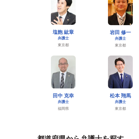
す。
塩飽 紘章
岩田 修一
弁護士
弁護士
東京都
東京都
田中 克幸
松本 翔馬
弁護士
弁護士
福岡県
東京都
都道府県から弁護士を探す