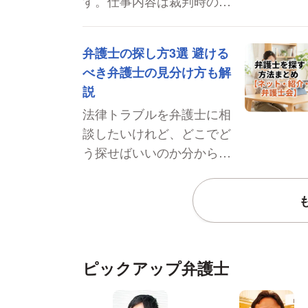
す。仕事内容は裁判時の代
理人業務だけではなく、交
渉や法律相談など、一般の
弁護士の探し方3選 避ける
人にとってより身近な業務
べき弁護士の見分け方も解
も行っています。初回であ
説
れば無料で法律相談できる
法律トラブルを弁護士に相
場合もあり、利用価値は高
談したいけれど、どこでど
いです。ここでは弁護士の
う探せばいいのか分から
仕事内容と依頼するメリッ
ず、困っていませんか。弁
トについて確認しましょ
護士の探し方には、自治体
う。
などの公的な窓口、ネット
検索、信頼できる知人から
の紹介など、実はいろいろ
ピックアップ弁護士
な方法があります。この記
事では、信頼できる弁護士
の探し方を詳しく紹介しま