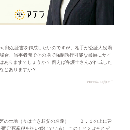
行可能な証書を作成したいのですが、相手が公証人役場
はありますでしょうか？ 例えば弁護士さんが作成した
などありますか？
2023年09月05日
る筈の土地（今は亡き叔父の名義） ２．１の上に建
税を払い続けている） この１と２はそれぞ