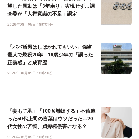
望した異動は「3年余り」実現せず…調
査委が「人権意識の不足」認定
2026年08月05日 18時01分
「パパ活男はしばかれてもいい」強盗
殺人で懲役20年…16歳少年の「誤った
正義感」と成育歴
2026年08月05日 10時58分
「妻も了承」「100％離婚する」不倫迫
った50代上司の言葉はウソだった…20
代女性の苦悩、貞操権侵害になる？
2026年08月05日 10時30分