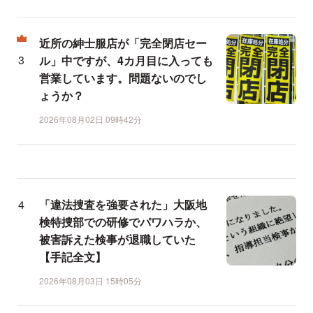
近所の紳士服店が「完全閉店セー
ル」中ですが、4カ月目に入っても
営業しています。問題ないのでし
ょうか？
2026年08月02日 09時42分
「違法捜査を強要された」大阪地
検特捜部での研修でパワハラか、
被害訴えた検事が退職していた
【手記全文】
2026年08月03日 15時05分