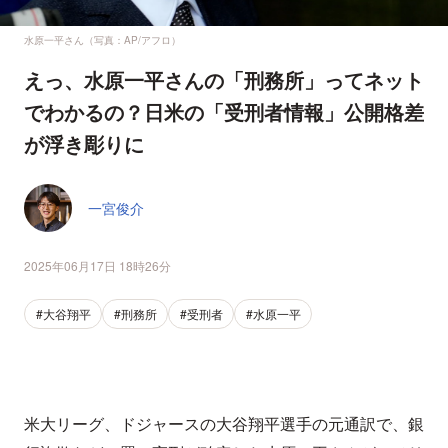
水原一平さん（写真：AP/アフロ）
えっ、水原一平さんの「刑務所」ってネット
でわかるの？日米の「受刑者情報」公開格差
が浮き彫りに
一宮俊介
2025年06月17日 18時26分
#大谷翔平
#刑務所
#受刑者
#水原一平
米大リーグ、ドジャースの大谷翔平選手の元通訳で、銀