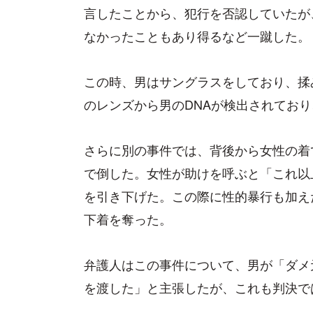
言したことから、犯行を否認していたが
なかったこともあり得るなど一蹴した。
この時、男はサングラスをしており、揉
のレンズから男のDNAが検出されてお
さらに別の事件では、背後から女性の着
で倒した。女性が助けを呼ぶと「これ以
を引き下げた。この際に性的暴行も加え
下着を奪った。
弁護人はこの事件について、男が「ダメ
を渡した」と主張したが、これも判決で