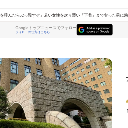
を呼んだらぶっ殺すぞ」若い女性を次々襲い「下着」まで奪った男に懲
Googleトップニュースでフォロー
フォローの仕方はこちら