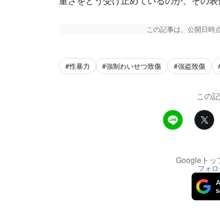
この記事は、公開日時
#性暴力
#強制わいせつ致傷
#強盗致傷
この記
Google
フォロ