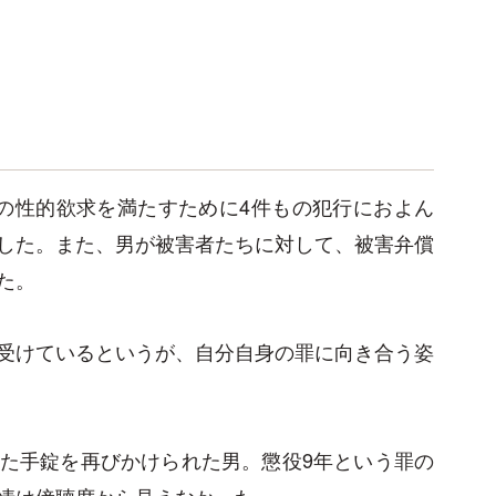
の性的欲求を満たすために4件もの犯行におよん
した。また、男が被害者たちに対して、被害弁償
た。
受けているというが、自分自身の罪に向き合う姿
た手錠を再びかけられた男。懲役9年という罪の
情は傍聴席から見えなかった。