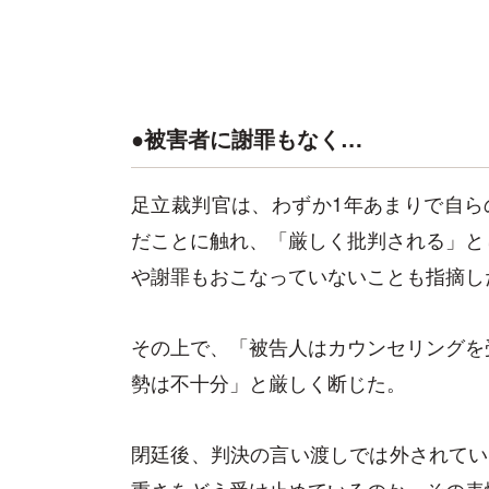
●被害者に謝罪もなく…
足立裁判官は、わずか1年あまりで自ら
だことに触れ、「厳しく批判される」と
や謝罪もおこなっていないことも指摘し
その上で、「被告人はカウンセリングを
勢は不十分」と厳しく断じた。
閉廷後、判決の言い渡しでは外されてい
重さをどう受け止めているのか、その表